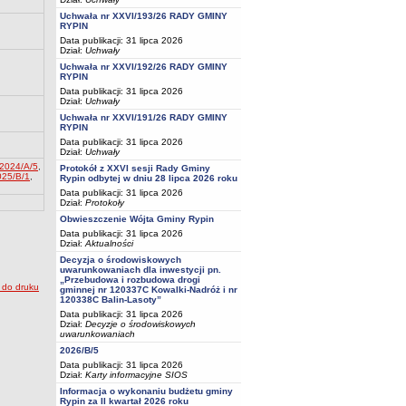
Uchwała nr XXVI/193/26 RADY GMINY
RYPIN
Data publikacji: 31 lipca 2026
Dział:
Uchwały
Uchwała nr XXVI/192/26 RADY GMINY
RYPIN
Data publikacji: 31 lipca 2026
Dział:
Uchwały
Uchwała nr XXVI/191/26 RADY GMINY
RYPIN
Data publikacji: 31 lipca 2026
Dział:
Uchwały
2024/A/5
,
Protokół z XXVI sesji Rady Gminy
025/B/1
,
Rypin odbytej w dniu 28 lipca 2026 roku
Data publikacji: 31 lipca 2026
Dział:
Protokoły
Obwieszczenie Wójta Gminy Rypin
Data publikacji: 31 lipca 2026
Dział:
Aktualności
Decyzja o środowiskowych
uwarunkowaniach dla inwestycji pn.
„Przebudowa i rozbudowa drogi
gminnej nr 120337C Kowalki-Nadróż i nr
120338C Balin-Lasoty”
Data publikacji: 31 lipca 2026
Dział:
Decyzje o środowiskowych
uwarunkowaniach
2026/B/5
Data publikacji: 31 lipca 2026
Dział:
Karty informacyjne SIOS
Informacja o wykonaniu budżetu gminy
Rypin za II kwartał 2026 roku