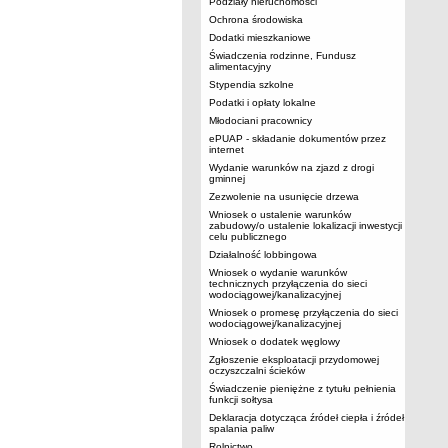
Podziały nieruchomości
Ochrona środowiska
Dodatki mieszkaniowe
Świadczenia rodzinne, Fundusz
alimentacyjny
Stypendia szkolne
Podatki i opłaty lokalne
Młodociani pracownicy
ePUAP - składanie dokumentów przez
internet
Wydanie warunków na zjazd z drogi
gminnej
Zezwolenie na usunięcie drzewa
Wniosek o ustalenie warunków
zabudowy/o ustalenie lokalizacji inwestycji
celu publicznego
Działalność lobbingowa
Wniosek o wydanie warunków
technicznych przyłączenia do sieci
wodociągowej/kanalizacyjnej
Wniosek o promesę przyłączenia do sieci
wodociągowej/kanalizacyjnej
Wniosek o dodatek węglowy
Zgłoszenie eksploatacji przydomowej
oczyszczalni ścieków
Świadczenie pieniężne z tytułu pełnienia
funkcji sołtysa
Deklaracja dotycząca źródeł ciepła i źródeł
spalania paliw
Rolnictwo