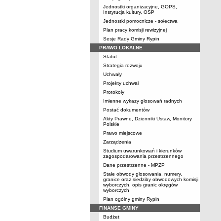
Jednostki organizacyjne, GOPS,
Instytucja kultury, OSP
Jednostki pomocnicze - sołectwa
Plan pracy komisji rewizyjnej
Sesje Rady Gminy Rypin
PRAWO LOKALNE
Statut
Strategia rozwoju
Uchwały
Projekty uchwał
Protokoły
Imienne wykazy głosowań radnych
Postać dokumentów
Akty Prawne, Dzienniki Ustaw, Monitory
Polskie
Prawo miejscowe
Zarządzenia
Studium uwarunkowań i kierunków
zagospodarowania przestrzennego
Dane przestrzenne - MPZP
Stałe obwody głosowania, numery,
granice oraz siedziby obwodowych komisji
wyborczych, opis granic okręgów
wyborczych
Plan ogólny gminy Rypin
FINANSE GMINY
Budżet