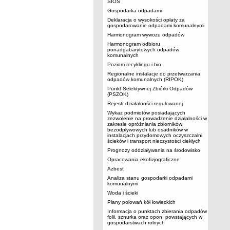
SIOS
Gospodarka odpadami
Deklaracja o wysokości opłaty za
gospodarowanie odpadami komunalnymi
Harmonogram wywozu odpadów
Harmonogram odbioru
ponadgabarytowych odpadów
komunalnych
Poziom recyklingu i bio
Regionalne instalacje do przetwarzania
odpadów komunalnych (RIPOK)
Punkt Selektywnej Zbiórki Odpadów
(PSZOK)
Rejestr działalności regulowanej
Wykaz podmiotów posiadających
zezwolenie na prowadzenie działalności w
zakresie opróżniania zbiorników
bezodpływowych lub osadników w
instalacjach przydomowych oczyszczalni
ścieków i transport nieczystości ciekłych
Prognozy oddziaływania na środowisko
Opracowania ekofizjograficzne
Azbest
Analiza stanu gospodarki odpadami
komunalnymi
Woda i ścieki
Plany polowań kół łowieckich
Informacja o punktach zbierania odpadów
folii, sznurka oraz opon, powstających w
gospodarstwach rolnych