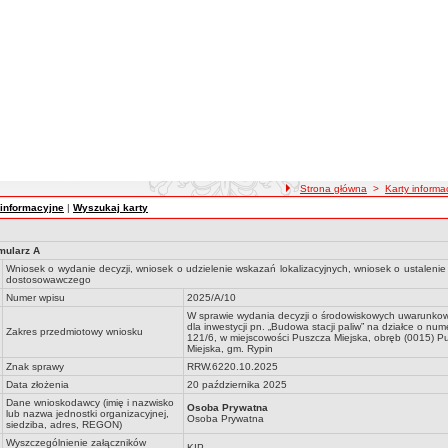
ścieżka nawigacji
Strona główna
>
Karty inform
 informacyjne
|
Wyszukaj karty
mularz A
Wniosek o wydanie decyzji, wniosek o udzielenie wskazań lokalizacyjnych, wniosek o ustaleni
dostosowawczego
Numer wpisu
2025/A/10
W sprawie wydania decyzji o środowiskowych uwarunko
dla inwestycji pn. „Budowa stacji paliw” na działce o num
Zakres przedmiotowy wniosku
121/6, w miejscowości Puszcza Miejska, obręb (0015) P
Miejska, gm. Rypin
Znak sprawy
RRW.6220.10.2025
Data złożenia
20 października 2025
Dane wnioskodawcy (imię i nazwisko
Osoba Prywatna
lub nazwa jednostki organizacyjnej,
Osoba Prywatna
siedziba, adres, REGON)
Wyszczególnienie załączników
KIP