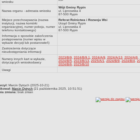
wniosku
Wójt Gminy Rypin
Nazwa organu - adresata wniosku
ul. Lipnowska 4
87-500 Rypin
Miejsce przechowywania (nazwa
Referat Rolnictwa i Rozwoju Wsi
instytucji, nazwa komórki
Urząd Gminy Rypin
organizacyjnej, numer pokoju, numer
ul. Lipnowska 4
telefonu kontaktowego)
87-500 Rypin
Informacja o sposobie zakończenia
postępowania (numer wpisu w
wykazie decyzji lub postanowień)
Zastrzeżenia dotyczące
nieudostępniania informacji
2023/B/9
,
2024/B/9.1
,
2024/A/9
,
2024/A/13
,
2024/A/6
,
Numery innych kart w wykazie,
2024/B/5
,
2023/B/13
,
2025/A/1
,
2024/B/9
,
2024/B/4
,
2
dotyczących wnioskodawcy
2024/B/6
,
2025/B/10
Uwagi
rzył:
Marcin Dytrych (2025-10-21)
ikował:
Marcin Dytrych
(21 października 2025, 10:51:51)
nia zmiana:
brak zmian