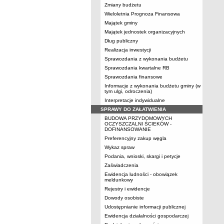
Zmiany budżetu
Wieloletnia Prognoza Finansowa
Majątek gminy
Majątek jednostek organizacyjnych
Dług publiczny
Realizacja inwestycji
Sprawozdania z wykonania budżetu
Sprawozdania kwartalne RB
Sprawozdania finansowe
Informacje z wykonania budżetu gminy (w
tym ulgi, odroczenia)
Interpretacje indywidualne
SPRAWY DO ZAŁATWIENIA
BUDOWA PRZYDOMOWYCH
OCZYSZCZALNI ŚCIEKÓW -
DOFINANSOWANIE
Preferencyjny zakup węgla
Wykaz spraw
Podania, wnioski, skargi i petycje
Zaświadczenia
Ewidencja ludności - obowiązek
meldunkowy
Rejestry i ewidencje
Dowody osobiste
Udostępnianie informacji publicznej
Ewidencja działalności gospodarczej