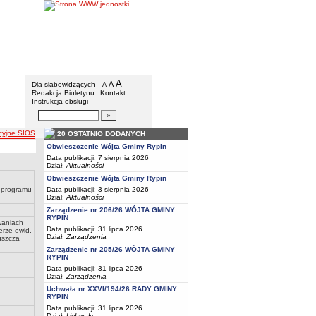
Gmina Rypin
Menu dodatkowe
A
powiększ czcionkę
A
standardowy rozmiar czcionki
Dla słabowidzących
A
pomniejsz czcionkę
Redakcja Biuletynu
Kontakt
Instrukcja obsługi
Wyszukiwarka artykułów
Szukaj
acyjne SIOS
20 OSTATNIO DODANYCH
Obwieszczenie Wójta Gminy Rypin
Data publikacji: 7 sierpnia 2026
Dział:
Aktualności
Obwieszczenie Wójta Gminy Rypin
e programu
Data publikacji: 3 sierpnia 2026
Dział:
Aktualności
Zarządzenie nr 206/26 WÓJTA GMINY
RYPIN
waniach
Data publikacji: 31 lipca 2026
erze ewid.
Dział:
Zarządzenia
uszcza
Zarządzenie nr 205/26 WÓJTA GMINY
RYPIN
Data publikacji: 31 lipca 2026
Dział:
Zarządzenia
Uchwała nr XXVI/194/26 RADY GMINY
RYPIN
Data publikacji: 31 lipca 2026
Dział:
Uchwały