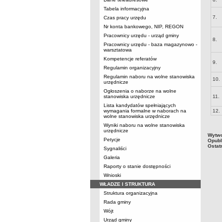
Tabela informacyjna
7.
Czas pracy urzędu
Nr konta bankowego, NIP, REGON
Pracownicy urzędu - urząd gminy
8.
Pracownicy urzędu - baza magazynowo -
warsztatowa
Kompetencje referatów
9.
Regulamin organizacyjny
Regulamin naboru na wolne stanowiska
10.
urzędnicze
Ogłoszenia o naborze na wolne
stanowiska urzędnicze
11.
Lista kandydatów spełniających
wymagania formalne w naborach na
12.
wolne stanowiska urzędnicze
Wyniki naboru na wolne stanowiska
urzędnicze
Wytwo
Petycje
Opubl
Ostat
Sygnaliści
Galeria
Raporty o stanie dostępności
Wnioski
WŁADZE I STRUKTURA
Struktura organizacyjna
Rada gminy
Wójt
Urząd gminy