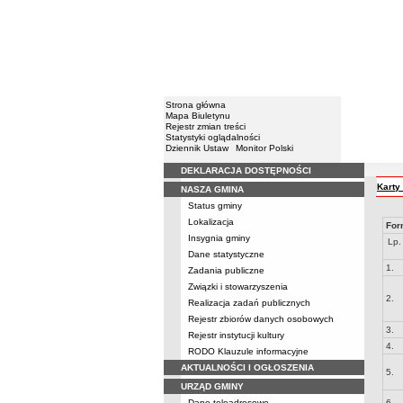
Strona główna
Mapa Biuletynu
Rejestr zmian treści
Statystyki oglądalności
Dziennik Ustaw
Monitor Polski
DEKLARACJA DOSTĘPNOŚCI
Menu
Karty
NASZA GMINA
Status gminy
Lokalizacja
For
Insygnia gminy
Lp.
Dane statystyczne
1.
Zadania publiczne
Związki i stowarzyszenia
2.
Realizacja zadań publicznych
Rejestr zbiorów danych osobowych
3.
Rejestr instytucji kultury
4.
RODO Klauzule informacyjne
AKTUALNOŚCI I OGŁOSZENIA
5.
URZĄD GMINY
Dane teleadresowe
6.