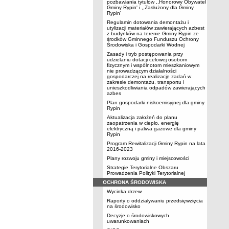
pozbawiania tytułów ,,Honorowy Obywatel
Gminy Rypin' i ,,Zasłużony dla Gminy
Rypin'
Regulamin dotowania demontażu i
utylizacji materiałów zawierających azbest
z budynków na terenie Gminy Rypin ze
środków Gminnego Funduszu Ochrony
Środowiska i Gospodarki Wodnej
Zasady i tryb postępowania przy
udzielaniu dotacji celowej osobom
fizycznym i wspólnotom mieszkaniowym
nie prowadzącym działalności
gospodarczej na realizację zadań w
zakresie demontażu, transportu i
unieszkodliwiania odpadów zawierających
azbes
Plan gospodarki niskoemisyjnej dla gminy
Rypin
Aktualizacja założeń do planu
zaopatrzenia w ciepło, energię
elektryczną i paliwa gazowe dla gminy
Rypin
Program Rewitalizacji Gminy Rypin na lata
2016-2023
Plany rozwoju gminy i miejscowości
Strategie Terytorialne Obszaru
Prowadzenia Polityki Terytorialnej
OCHRONA ŚRODOWISKA
Wycinka drzew
Raporty o oddziaływaniu przedsięwzięcia
na środowisko
Decyzje o środowiskowych
uwarunkowaniach