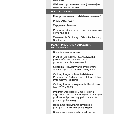
Wniosek o przyznanie dotacji celowej na
wymianę źródeł ciepła
P R Z E T A R G I
Plan postepowań o udzielenie zamówień
PRZETARGI UZP
Zapytania ofertowe
Przetargi - zbycie,dzierżawa,najem mienia
komunalnego
Zamówienia Gminnego Ośrodka Pomocy
Społecznej
PLANY, PROGRAMY DZIAŁANIA,
REGULAMINY
Raporty o stanie gminy
Program profilaktyki i rozwiązywania
problemów alkoholowych oraz
przeciwdziałania narkomanii
Strategia Rozwiązywania Problemów
Społecznych na terenie Gminy Rypin
Gminny Program Przeciwdziałania
Przemocy w Rodzinie oraz Ochrony Ofiar
Przemocy w Rodzinie
Gminny Program Wspierania Rodziny na
lata 2023 - 2025
Program współpracy Gminy Rypin z
organizacjami pozarządowymi oraz innymi
podmiotami prowadzącymi działalność
pożytku publicznego
Regulamin utrzymania czystości i
porządku na terenie gminy Rypin
Regulamin zasad i trybu nadawania i