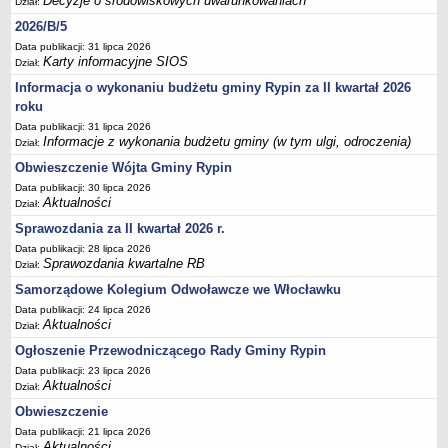
Decyzje o środowiskowych uwarunkowaniach
FINANSE GMINY
Dział:
Budżet
2026/B/5
Data publikacji: 31 lipca 2026
Zmiany budżetu
Karty informacyjne SIOS
Dział:
Wieloletnia Prognoza Finansowa
Informacja o wykonaniu budżetu gminy Rypin za II kwartał 2026
Majątek gminy
roku
Majątek jednostek organizacyjnych
Data publikacji: 31 lipca 2026
Informacje z wykonania budżetu gminy (w tym ulgi, odroczenia)
Dział:
Dług publiczny
Obwieszczenie Wójta Gminy Rypin
Realizacja inwestycji
Data publikacji: 30 lipca 2026
Aktualności
Sprawozdania z wykonania budżetu
Dział:
Sprawozdania za II kwartał 2026 r.
Sprawozdania kwartalne RB
Data publikacji: 28 lipca 2026
Sprawozdania finansowe
Sprawozdania kwartalne RB
Dział:
Informacje z wykonania budżetu gminy (w tym ulgi, odroczenia)
Samorządowe Kolegium Odwoławcze we Włocławku
Interpretacje indywidualne
Data publikacji: 24 lipca 2026
Aktualności
Dział:
SPRAWY DO ZAŁATWIENIA
Ogłoszenie Przewodniczącego Rady Gminy Rypin
BUDOWA PRZYDOMOWYCH OCZYSZCZALNI ŚCIEKÓW -
DOFINANSOWANIE
Data publikacji: 23 lipca 2026
Aktualności
Dział:
Preferencyjny zakup węgla
Obwieszczenie
Wykaz spraw
Data publikacji: 21 lipca 2026
Aktualności
Dział: