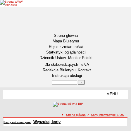
Strona główna
Mapa Biuletynu
Rejestr zmian treści
Statystyki oglądalności
Dziennik Ustaw
Monitor Polski
Menu dodatkowe
Dla słabowidzących
A
powiększ czcionkę
A
standardowy rozmiar czcionki
A
pomniejsz czcionkę
Redakcja Biuletynu
Kontakt
Instrukcja obsługi
Wyszukiwarka artykułów
Szukaj
MENU
Menu
DEKLARACJA DOSTĘPNOŚCI
NASZA GMINA
Status gminy
ścieżka nawigacji
Strona główna
>
Karty informacyjne SIOS
Lokalizacja
Wyszukaj karty
Karty informacyjne
|
Insygnia gminy