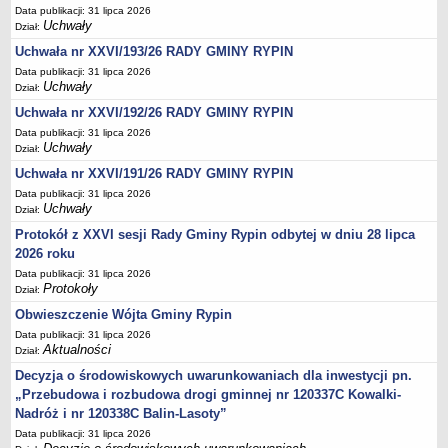
Sesje Rady Gminy Rypin
Data publikacji: 31 lipca 2026
Uchwały
Dział:
PRAWO LOKALNE
Statut
Uchwała nr XXVI/193/26 RADY GMINY RYPIN
Data publikacji: 31 lipca 2026
Strategia rozwoju
Uchwały
Dział:
Uchwały
Uchwała nr XXVI/192/26 RADY GMINY RYPIN
Projekty uchwał
Data publikacji: 31 lipca 2026
Uchwały
Dział:
Protokoły
Uchwała nr XXVI/191/26 RADY GMINY RYPIN
Imienne wykazy głosowań radnych
Data publikacji: 31 lipca 2026
Postać dokumentów
Uchwały
Dział:
Akty Prawne, Dzienniki Ustaw, Monitory Polskie
Protokół z XXVI sesji Rady Gminy Rypin odbytej w dniu 28 lipca
2026 roku
Prawo miejscowe
Data publikacji: 31 lipca 2026
Zarządzenia
Protokoły
Dział:
Studium uwarunkowań i kierunków zagospodarowania
Obwieszczenie Wójta Gminy Rypin
przestrzennego
Data publikacji: 31 lipca 2026
Aktualności
Dział:
Dane przestrzenne - MPZP
Decyzja o środowiskowych uwarunkowaniach dla inwestycji pn.
Stałe obwody głosowania, numery, granice oraz siedziby
„Przebudowa i rozbudowa drogi gminnej nr 120337C Kowalki-
obwodowych komisji wyborczych, opis granic okręgów wyborczych
Nadróż i nr 120338C Balin-Lasoty”
Plan ogólny gminy Rypin
Data publikacji: 31 lipca 2026