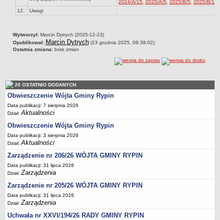
Regulamin naboru na wolne stanowiska urzędnicze
2024/A/15
,
2025/A/5
,
2025/B/5
,
2025/B/11
12.
Uwagi
Ogłoszenia o naborze na wolne stanowiska urzędnicze
Lista kandydatów spełniających wymagania formalne w naborach na
Wytworzył:
wolne stanowiska urzędnicze
Marcin Dytrych (2025-12-23)
Marcin Dytrych
Opublikował:
(23 grudnia 2025, 09:38:02)
Wyniki naboru na wolne stanowiska urzędnicze
Ostatnia zmiana:
brak zmian
Petycje
Sygnaliści
20 OSTATNIO DODANYCH
Galeria
Obwieszczenie Wójta Gminy Rypin
Raporty o stanie dostępności
Data publikacji: 7 sierpnia 2026
Wnioski
Aktualności
Dział:
WŁADZE I STRUKTURA
Obwieszczenie Wójta Gminy Rypin
Struktura organizacyjna
Data publikacji: 3 sierpnia 2026
Aktualności
Dział:
Rada gminy
Zarządzenie nr 206/26 WÓJTA GMINY RYPIN
Wójt
Data publikacji: 31 lipca 2026
Urząd gminy
Zarządzenia
Dział:
Jednostki organizacyjne, GOPS, Instytucja kultury, OSP
Zarządzenie nr 205/26 WÓJTA GMINY RYPIN
Data publikacji: 31 lipca 2026
Jednostki pomocnicze - sołectwa
Zarządzenia
Dział:
Plan pracy komisji rewizyjnej
Uchwała nr XXVI/194/26 RADY GMINY RYPIN