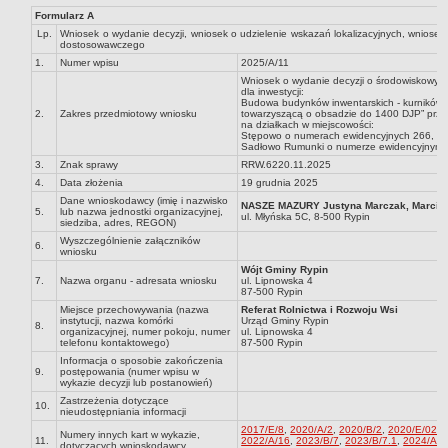
Formularz A
Dane statystyczne
Lp.
Wniosek o wydanie decyzji, wniosek o udzielenie wskazań lokalizacyjnych, wniosek
Zadania publiczne
dostosowawczego
1.
Numer wpisu
2025/A/11
Związki i stowarzyszenia
Wniosek o wydanie decyzji o środowiskowy
dla inwestycji:
Realizacja zadań publicznych
Budowa budynków inwentarskich - kurników wr
2.
Zakres przedmiotowy wniosku
towarzyszącą o obsadzie do 1400 DJP” przewi
Rejestr zbiorów danych osobowych
na działkach w miejscowości:
Stępowo o numerach ewidencyjnych 266, 267
Sadłowo Rumunki o numerze ewidencyjnym 4
Rejestr instytucji kultury
3.
Znak sprawy
RRW.6220.11.2025
RODO Klauzule informacyjne
4.
Data złożenia
19 grudnia 2025
AKTUALNOŚCI I OGŁOSZENIA
Dane wnioskodawcy (imię i nazwisko
NASZE MAZURY Justyna Marczak, Marcin 
5.
lub nazwa jednostki organizacyjnej,
ul. Młyńska 5C, 8-500 Rypin
URZĄD GMINY
siedziba, adres, REGON)
Dane teleadresowe
Wyszczególnienie załączników
6.
wniosku
Tabela informacyjna
Wójt Gminy Rypin
7.
Nazwa organu - adresata wniosku
ul. Lipnowska 4
Czas pracy urzędu
87-500 Rypin
Miejsce przechowywania (nazwa
Referat Rolnictwa i Rozwoju Wsi
Nr konta bankowego, NIP, REGON
instytucji, nazwa komórki
Urząd Gminy Rypin
8.
organizacyjnej, numer pokoju, numer
ul. Lipnowska 4
telefonu kontaktowego)
87-500 Rypin
Pracownicy urzędu - urząd gminy
Informacja o sposobie zakończenia
Pracownicy urzędu - baza magazynowo - warsztatowa
9.
postępowania (numer wpisu w
wykazie decyzji lub postanowień)
Kompetencje referatów
Zastrzeżenia dotyczące
10.
nieudostępniania informacji
Regulamin organizacyjny
2017/E/8
,
2020/A/2
,
2020/B/2
,
2020/E/02
,
Numery innych kart w wykazie,
11.
2022/A/16
,
2023/B/7
,
2023/B/7.1
,
2024/A/1
dotyczących wnioskodawcy