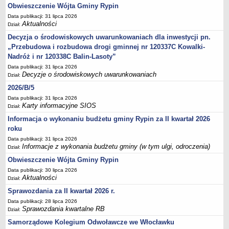
FINANSE GMINY
Obwieszczenie Wójta Gminy Rypin
Budżet
Data publikacji: 31 lipca 2026
Aktualności
Zmiany budżetu
Dział:
Decyzja o środowiskowych uwarunkowaniach dla inwestycji pn.
Wieloletnia Prognoza Finansowa
„Przebudowa i rozbudowa drogi gminnej nr 120337C Kowalki-
Majątek gminy
Nadróż i nr 120338C Balin-Lasoty”
Majątek jednostek organizacyjnych
Data publikacji: 31 lipca 2026
Decyzje o środowiskowych uwarunkowaniach
Dział:
Dług publiczny
2026/B/5
Realizacja inwestycji
Data publikacji: 31 lipca 2026
Sprawozdania z wykonania budżetu
Karty informacyjne SIOS
Dział:
Sprawozdania kwartalne RB
Informacja o wykonaniu budżetu gminy Rypin za II kwartał 2026
roku
Sprawozdania finansowe
Data publikacji: 31 lipca 2026
Informacje z wykonania budżetu gminy (w tym ulgi, odroczenia)
Informacje z wykonania budżetu gminy (w tym ulgi, odroczenia)
Dział:
Interpretacje indywidualne
Obwieszczenie Wójta Gminy Rypin
SPRAWY DO ZAŁATWIENIA
Data publikacji: 30 lipca 2026
Aktualności
Dział:
BUDOWA PRZYDOMOWYCH OCZYSZCZALNI ŚCIEKÓW -
DOFINANSOWANIE
Sprawozdania za II kwartał 2026 r.
Data publikacji: 28 lipca 2026
Preferencyjny zakup węgla
Sprawozdania kwartalne RB
Dział:
Wykaz spraw
Samorządowe Kolegium Odwoławcze we Włocławku