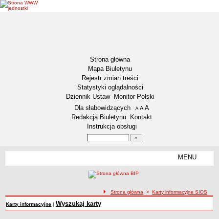
Strona główna
Mapa Biuletynu
Rejestr zmian treści
Statystyki oglądalności
Dziennik Ustaw
Monitor Polski
Menu dodatkowe
Dla słabowidzących
A
powiększ czcionkę
A
standardowy rozmiar czcionki
A
pomniejsz czcionkę
Redakcja Biuletynu
Kontakt
Instrukcja obsługi
Wyszukiwarka artykułów
Szukaj
MENU
Menu
DEKLARACJA DOSTĘPNOŚCI
NASZA GMINA
Status gminy
ścieżka nawigacji
Strona główna
>
Karty informacyjne SIOS
Lokalizacja
Wyszukaj karty
Karty informacyjne
|
Insygnia gminy