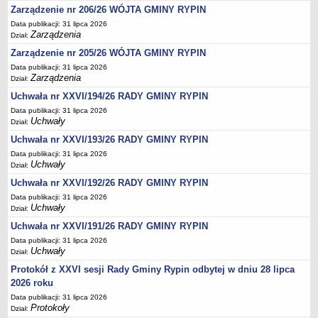
Sesje Rady Gminy Rypin
Zarządzenie nr 206/26 WÓJTA GMINY RYPIN
PRAWO LOKALNE
Data publikacji: 31 lipca 2026
Zarządzenia
Statut
Dział:
Zarządzenie nr 205/26 WÓJTA GMINY RYPIN
Strategia rozwoju
Data publikacji: 31 lipca 2026
Uchwały
Zarządzenia
Dział:
Projekty uchwał
Uchwała nr XXVI/194/26 RADY GMINY RYPIN
Protokoły
Data publikacji: 31 lipca 2026
Uchwały
Dział:
Imienne wykazy głosowań radnych
Uchwała nr XXVI/193/26 RADY GMINY RYPIN
Postać dokumentów
Data publikacji: 31 lipca 2026
Uchwały
Akty Prawne, Dzienniki Ustaw, Monitory Polskie
Dział:
Uchwała nr XXVI/192/26 RADY GMINY RYPIN
Prawo miejscowe
Data publikacji: 31 lipca 2026
Zarządzenia
Uchwały
Dział:
Studium uwarunkowań i kierunków zagospodarowania
Uchwała nr XXVI/191/26 RADY GMINY RYPIN
przestrzennego
Data publikacji: 31 lipca 2026
Uchwały
Dane przestrzenne - MPZP
Dział:
Protokół z XXVI sesji Rady Gminy Rypin odbytej w dniu 28 lipca
Stałe obwody głosowania, numery, granice oraz siedziby
2026 roku
obwodowych komisji wyborczych, opis granic okręgów wyborczych
Data publikacji: 31 lipca 2026
Plan ogólny gminy Rypin
Protokoły
Dział: