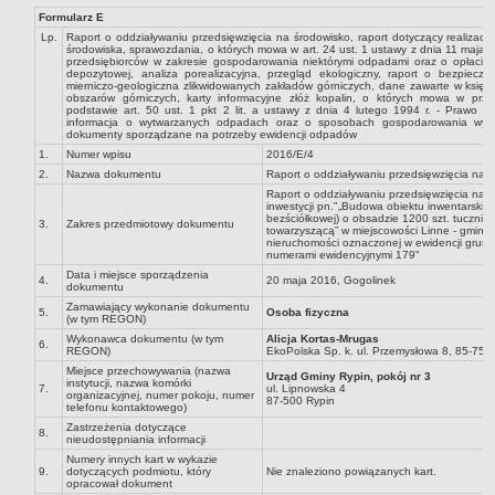
Formularz E
Dane statystyczne
Lp.
Raport o oddziaływaniu przedsięwzięcia na środowisko, raport dotyczący realizacji
Zadania publiczne
środowiska, sprawozdania, o których mowa w art. 24 ust. 1 ustawy z dnia 11 maja 
przedsiębiorców w zakresie gospodarowania niektórymi odpadami oraz o opłacie p
depozytowej, analiza porealizacyjna, przegląd ekologiczny, raport o bezpiecze
Związki i stowarzyszenia
mierniczo-geologiczna zlikwidowanych zakładów górniczych, dane zawarte w księdze
obszarów górniczych, karty informacyjne złóż kopalin, o których mowa w prz
Realizacja zadań publicznych
podstawie art. 50 ust. 1 pkt 2 lit. a ustawy z dnia 4 lutego 1994 r. - Prawo ge
informacja o wytwarzanych odpadach oraz o sposobach gospodarowania wyt
dokumenty sporządzane na potrzeby ewidencji odpadów
Rejestr zbiorów danych osobowych
1.
Numer wpisu
2016/E/4
Rejestr instytucji kultury
2.
Nazwa dokumentu
Raport o oddziaływaniu przedsięwzięcia na 
RODO Klauzule informacyjne
Raport o oddziaływaniu przedsięwzięcia na ś
inwestycji pn."„Budowa obiektu inwentarskieg
bezściółkowej) o obsadzie 1200 szt. tucznika 
AKTUALNOŚCI I OGŁOSZENIA
3.
Zakres przedmiotowy dokumentu
towarzyszącą” w miejscowości Linne - gmina
URZĄD GMINY
nieruchomości oznaczonej w ewidencji grun
numerami ewidencyjnymi 179"
Dane teleadresowe
Data i miejsce sporządzenia
4.
20 maja 2016, Gogolinek
dokumentu
Tabela informacyjna
Zamawiający wykonanie dokumentu
5.
Osoba fizyczna
(w tym REGON)
Czas pracy urzędu
Wykonawca dokumentu (w tym
Alicja Kortas-Mrugas
6.
Nr konta bankowego, NIP, REGON
REGON)
EkoPolska Sp. k. ul. Przemysłowa 8, 85-75
Miejsce przechowywania (nazwa
Urząd Gminy Rypin, pokój nr 3
Pracownicy urzędu - urząd gminy
instytucji, nazwa komórki
7.
ul. Lipnowska 4
organizacyjnej, numer pokoju, numer
87-500 Rypin
telefonu kontaktowego)
Pracownicy urzędu - baza magazynowo - warsztatowa
Zastrzeżenia dotyczące
8.
Kompetencje referatów
nieudostępniania informacji
Numery innych kart w wykazie
Regulamin organizacyjny
9.
dotyczących podmiotu, który
Nie znaleziono powiązanych kart.
opracował dokument