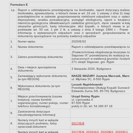
Formularz E
Dane statystyczne
Lp.
Raport o oddziaływaniu przedsięwzięcia na środowisko, raport dotyczący realizacji
Zadania publiczne
środowiska, sprawozdania, o których mowa w art. 24 ust. 1 ustawy z dnia 11 maja 
przedsiębiorców w zakresie gospodarowania niektórymi odpadami oraz o opłacie p
depozytowej, analiza porealizacyjna, przegląd ekologiczny, raport o bezpiecze
Związki i stowarzyszenia
mierniczo-geologiczna zlikwidowanych zakładów górniczych, dane zawarte w księdze
obszarów górniczych, karty informacyjne złóż kopalin, o których mowa w prz
Realizacja zadań publicznych
podstawie art. 50 ust. 1 pkt 2 lit. a ustawy z dnia 4 lutego 1994 r. - Prawo ge
informacja o wytwarzanych odpadach oraz o sposobach gospodarowania wyt
dokumenty sporządzane na potrzeby ewidencji odpadów
Rejestr zbiorów danych osobowych
1.
Numer wpisu
2020/E/02
Rejestr instytucji kultury
2.
Nazwa dokumentu
Raport o oddziaływaniu przedsięwzięcia na 
RODO Klauzule informacyjne
„Powierzchniowa eksploatacja kruszywa natu
Stępowo IX” przewidzianej do realizacji na 
3.
Zakres przedmiotowy dokumentu
oznaczonych w ewidencji gruntów i budynków j
AKTUALNOŚCI I OGŁOSZENIA
271 obręb Stępowo, gm. Rypin
URZĄD GMINY
Data i miejsce sporządzenia
4.
2 listopada 2020, Bydgoszcz
dokumentu
Dane teleadresowe
Zamawiający wykonanie dokumentu
NASZE MAZURY Justyna Marczak, Marcin 
5.
Tabela informacyjna
(w tym REGON)
ul. Młyńska 5C, 8-500 Rypin
Leszek Napiórkowski
Wykonawca dokumentu (w tym
Czas pracy urzędu
6.
Przedsiębiorstwo Obsługi Kopalń Surowców M
REGON)
Edwarda Zurna 3/8, 85-791 Bydgoszcz
Nr konta bankowego, NIP, REGON
Miejsce przechowywania (nazwa
Urząd Gminy Rypin
instytucji, nazwa komórki
ul. Lipnowska 4
7.
Pracownicy urzędu - urząd gminy
organizacyjnej, numer pokoju, numer
87-500 Rypin
telefonu kontaktowego)
pokój nr 2b; tel. 54 280 97 18
Pracownicy urzędu - baza magazynowo - warsztatowa
Zastrzeżenia dotyczące
8.
nieudostępniania informacji
Kompetencje referatów
Numery innych kart w wykazie
9.
dotyczących podmiotu, który
2017/E/8
Regulamin organizacyjny
opracował dokument
Numery innych kart w wykazie
2017/E/8
,
2020/A/2
,
2020/B/2
,
2020/E/1
,
2