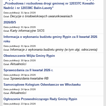
FINANSE GMINY
„Przebudowa i rozbudowa drogi gminnej nr 120337C Kowalki-
Budżet
Nadróż i nr 120338C Balin-Lasoty”
Zmiany budżetu
Data publikacji: 31 lipca 2026
Decyzje o środowiskowych uwarunkowaniach
Dział:
Wieloletnia Prognoza Finansowa
2026/B/5
Majątek gminy
Data publikacji: 31 lipca 2026
Majątek jednostek organizacyjnych
Karty informacyjne SIOS
Dział:
Dług publiczny
Informacja o wykonaniu budżetu gminy Rypin za II kwartał 2026
roku
Realizacja inwestycji
Data publikacji: 31 lipca 2026
Sprawozdania z wykonania budżetu
Informacje z wykonania budżetu gminy (w tym ulgi, odroczenia)
Dział:
Sprawozdania kwartalne RB
Obwieszczenie Wójta Gminy Rypin
Sprawozdania finansowe
Data publikacji: 30 lipca 2026
Aktualności
Dział:
Informacje z wykonania budżetu gminy (w tym ulgi, odroczenia)
Sprawozdania za II kwartał 2026 r.
Interpretacje indywidualne
Data publikacji: 28 lipca 2026
Sprawozdania kwartalne RB
SPRAWY DO ZAŁATWIENIA
Dział:
BUDOWA PRZYDOMOWYCH OCZYSZCZALNI ŚCIEKÓW -
Samorządowe Kolegium Odwoławcze we Włocławku
DOFINANSOWANIE
Data publikacji: 24 lipca 2026
Aktualności
Dział:
Preferencyjny zakup węgla
Ogłoszenie Przewodniczącego Rady Gminy Rypin
Wykaz spraw
Data publikacji: 23 lipca 2026