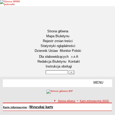
Strona główna
Mapa Biuletynu
Rejestr zmian treści
Statystyki oglądalności
Dziennik Ustaw
Monitor Polski
Menu dodatkowe
Dla słabowidzących
A
powiększ czcionkę
A
standardowy rozmiar czcionki
A
pomniejsz czcionkę
Redakcja Biuletynu
Kontakt
Instrukcja obsługi
Wyszukiwarka artykułów
Szukaj
MENU
Menu
DEKLARACJA DOSTĘPNOŚCI
NASZA GMINA
Status gminy
ścieżka nawigacji
Strona główna
>
Karty informacyjne SIOS
Lokalizacja
Wyszukaj karty
Karty informacyjne
|
Insygnia gminy