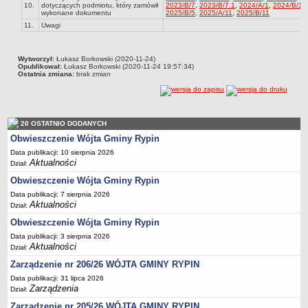
Regulamin naboru na wolne stanowiska urzędnicze
10.
dotyczących podmiotu, który zamówił
2023/B/7
,
2023/B/7.1
,
2024/A/1
,
2024/B/1
,
wykonane dokumentu
2025/B/5
,
2025/A/11
,
2025/B/11
Ogłoszenia o naborze na wolne stanowiska urzędnicze
11.
Uwagi
Lista kandydatów spełniających wymagania formalne w naborach na
wolne stanowiska urzędnicze
Wytworzył:
Łukasz Borkowski (2020-11-24)
Opublikował:
Wyniki naboru na wolne stanowiska urzędnicze
Łukasz Borkowski (2020-11-24 19:57:34)
Ostatnia zmiana:
brak zmian
Petycje
Sygnaliści
Galeria
20 OSTATNIO DODANYCH
Obwieszczenie Wójta Gminy Rypin
Raporty o stanie dostępności
Data publikacji: 10 sierpnia 2026
Wnioski
Aktualności
Dział:
WŁADZE I STRUKTURA
Obwieszczenie Wójta Gminy Rypin
Struktura organizacyjna
Data publikacji: 7 sierpnia 2026
Aktualności
Rada gminy
Dział:
Obwieszczenie Wójta Gminy Rypin
Wójt
Data publikacji: 3 sierpnia 2026
Urząd gminy
Aktualności
Dział:
Jednostki organizacyjne, GOPS, Instytucja kultury, OSP
Zarządzenie nr 206/26 WÓJTA GMINY RYPIN
Jednostki pomocnicze - sołectwa
Data publikacji: 31 lipca 2026
Zarządzenia
Dział:
Plan pracy komisji rewizyjnej
Zarządzenie nr 205/26 WÓJTA GMINY RYPIN