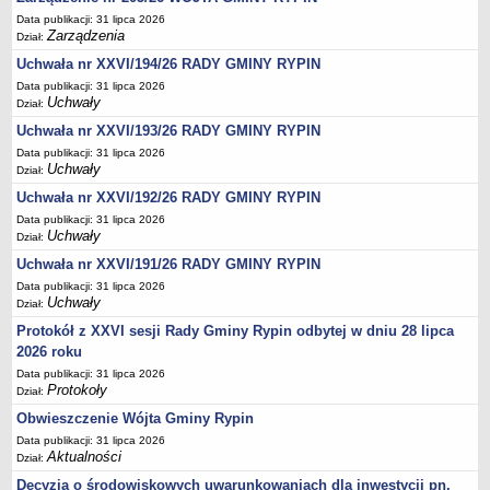
Sesje Rady Gminy Rypin
Data publikacji: 31 lipca 2026
PRAWO LOKALNE
Zarządzenia
Dział:
Statut
Uchwała nr XXVI/194/26 RADY GMINY RYPIN
Strategia rozwoju
Data publikacji: 31 lipca 2026
Uchwały
Dział:
Uchwały
Uchwała nr XXVI/193/26 RADY GMINY RYPIN
Projekty uchwał
Data publikacji: 31 lipca 2026
Protokoły
Uchwały
Dział:
Uchwała nr XXVI/192/26 RADY GMINY RYPIN
Imienne wykazy głosowań radnych
Data publikacji: 31 lipca 2026
Postać dokumentów
Uchwały
Dział:
Akty Prawne, Dzienniki Ustaw, Monitory Polskie
Uchwała nr XXVI/191/26 RADY GMINY RYPIN
Prawo miejscowe
Data publikacji: 31 lipca 2026
Uchwały
Dział:
Zarządzenia
Protokół z XXVI sesji Rady Gminy Rypin odbytej w dniu 28 lipca
Studium uwarunkowań i kierunków zagospodarowania
2026 roku
przestrzennego
Data publikacji: 31 lipca 2026
Dane przestrzenne - MPZP
Protokoły
Dział:
Stałe obwody głosowania, numery, granice oraz siedziby
Obwieszczenie Wójta Gminy Rypin
obwodowych komisji wyborczych, opis granic okręgów wyborczych
Data publikacji: 31 lipca 2026
Aktualności
Dział:
Plan ogólny gminy Rypin
Decyzja o środowiskowych uwarunkowaniach dla inwestycji pn.