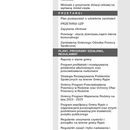
Wniosek o przyznanie dotacji celowej na
wymianę źródeł ciepła
P R Z E T A R G I
Plan postepowań o udzielenie zamówień
PRZETARGI UZP
Zapytania ofertowe
Przetargi - zbycie,dzierżawa,najem mienia
komunalnego
Zamówienia Gminnego Ośrodka Pomocy
Społecznej
PLANY, PROGRAMY DZIAŁANIA,
REGULAMINY
Raporty o stanie gminy
Program profilaktyki i rozwiązywania
problemów alkoholowych oraz
przeciwdziałania narkomanii
Strategia Rozwiązywania Problemów
Społecznych na terenie Gminy Rypin
Gminny Program Przeciwdziałania
Przemocy w Rodzinie oraz Ochrony Ofiar
Przemocy w Rodzinie
Gminny Program Wspierania Rodziny na
lata 2023 - 2025
Program współpracy Gminy Rypin z
organizacjami pozarządowymi oraz innymi
podmiotami prowadzącymi działalność
pożytku publicznego
Regulamin utrzymania czystości i
porządku na terenie gminy Rypin
Regulamin zasad i trybu nadawania i