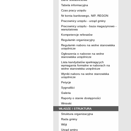
Tabela informacyjna
Czas pracy urzędu
Nr konta bankowego, NIP, REGON
Pracownicy urzędu - urząd gminy
Pracownicy urzędu - baza magazynowo -
warsztatowa
Kompetencje referatów
Regulamin organizacyjny
Regulamin naboru na wolne stanowiska
urzędnicze
Ogłoszenia o naborze na wolne
stanowiska urzędnicze
Lista kandydatów spełniających
wymagania formalne w naborach na
wolne stanowiska urzędnicze
Wyniki naboru na wolne stanowiska
urzędnicze
Petycje
Sygnaliści
Galeria
Raporty o stanie dostępności
Wnioski
WŁADZE I STRUKTURA
Struktura organizacyjna
Rada gminy
Wójt
Urząd gminy