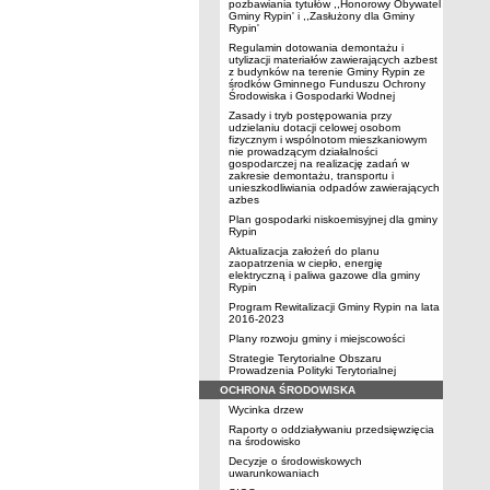
pozbawiania tytułów ,,Honorowy Obywatel
Gminy Rypin' i ,,Zasłużony dla Gminy
Rypin'
Regulamin dotowania demontażu i
utylizacji materiałów zawierających azbest
z budynków na terenie Gminy Rypin ze
środków Gminnego Funduszu Ochrony
Środowiska i Gospodarki Wodnej
Zasady i tryb postępowania przy
udzielaniu dotacji celowej osobom
fizycznym i wspólnotom mieszkaniowym
nie prowadzącym działalności
gospodarczej na realizację zadań w
zakresie demontażu, transportu i
unieszkodliwiania odpadów zawierających
azbes
Plan gospodarki niskoemisyjnej dla gminy
Rypin
Aktualizacja założeń do planu
zaopatrzenia w ciepło, energię
elektryczną i paliwa gazowe dla gminy
Rypin
Program Rewitalizacji Gminy Rypin na lata
2016-2023
Plany rozwoju gminy i miejscowości
Strategie Terytorialne Obszaru
Prowadzenia Polityki Terytorialnej
OCHRONA ŚRODOWISKA
Wycinka drzew
Raporty o oddziaływaniu przedsięwzięcia
na środowisko
Decyzje o środowiskowych
uwarunkowaniach