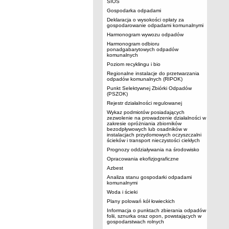
SIOS
Gospodarka odpadami
Deklaracja o wysokości opłaty za
gospodarowanie odpadami komunalnymi
Harmonogram wywozu odpadów
Harmonogram odbioru
ponadgabarytowych odpadów
komunalnych
Poziom recyklingu i bio
Regionalne instalacje do przetwarzania
odpadów komunalnych (RIPOK)
Punkt Selektywnej Zbiórki Odpadów
(PSZOK)
Rejestr działalności regulowanej
Wykaz podmiotów posiadających
zezwolenie na prowadzenie działalności w
zakresie opróżniania zbiorników
bezodpływowych lub osadników w
instalacjach przydomowych oczyszczalni
ścieków i transport nieczystości ciekłych
Prognozy oddziaływania na środowisko
Opracowania ekofizjograficzne
Azbest
Analiza stanu gospodarki odpadami
komunalnymi
Woda i ścieki
Plany polowań kół łowieckich
Informacja o punktach zbierania odpadów
folii, sznurka oraz opon, powstających w
gospodarstwach rolnych