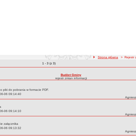
ścieżka nawigacji
Strona główna
> Rejestr z
Zmiany o pozycjach
1 - 3 (z 3)
zmian treści
Budżet Gminy
rejestr zmian informacji
o piki do pobrania w formacie PDF.
06-06 09:14:40
Autor:
Agnies
a
06-06 09:14:10
Autor:
Agnies
ie załącznika
06-06 09:13:32
Autor:
Agnies