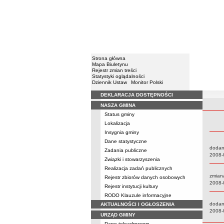
Strona główna
Mapa Biuletynu
Rejestr zmian treści
Statystyki oglądalności
Dziennik Ustaw
Monitor Polski
DEKLARACJA DOSTĘPNOŚCI
Menu
NASZA GMINA
Rejestr 
Status gminy
Lokalizacja
Insygnia gminy
Dane statystyczne
dodan
Zadania publiczne
Data:
2008-
Związki i stowarzyszenia
Realizacja zadań publicznych
zmian
Rejestr zbiorów danych osobowych
Data:
2008-
Rejestr instytucji kultury
RODO Klauzule informacyjne
dodan
AKTUALNOŚCI I OGŁOSZENIA
Data:
2008-
URZĄD GMINY
Dane teleadresowe