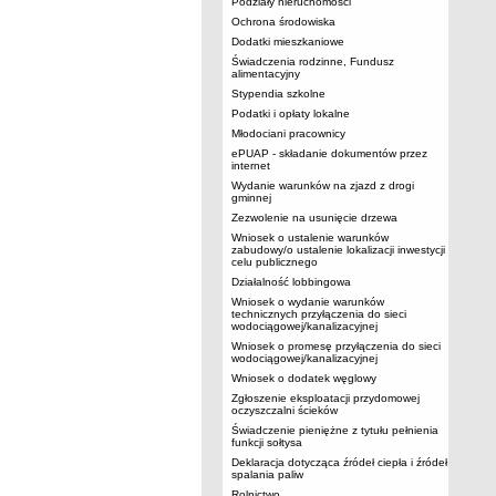
Podziały nieruchomości
Ochrona środowiska
Dodatki mieszkaniowe
Świadczenia rodzinne, Fundusz
alimentacyjny
Stypendia szkolne
Podatki i opłaty lokalne
Młodociani pracownicy
ePUAP - składanie dokumentów przez
internet
Wydanie warunków na zjazd z drogi
gminnej
Zezwolenie na usunięcie drzewa
Wniosek o ustalenie warunków
zabudowy/o ustalenie lokalizacji inwestycji
celu publicznego
Działalność lobbingowa
Wniosek o wydanie warunków
technicznych przyłączenia do sieci
wodociągowej/kanalizacyjnej
Wniosek o promesę przyłączenia do sieci
wodociągowej/kanalizacyjnej
Wniosek o dodatek węglowy
Zgłoszenie eksploatacji przydomowej
oczyszczalni ścieków
Świadczenie pieniężne z tytułu pełnienia
funkcji sołtysa
Deklaracja dotycząca źródeł ciepła i źródeł
spalania paliw
Rolnictwo