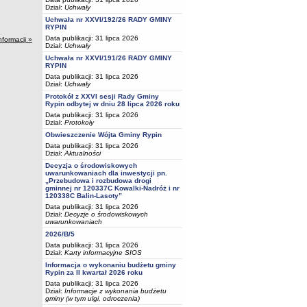
Dział:
Uchwały
Uchwała nr XXVI/192/26 RADY GMINY
RYPIN
Data publikacji: 31 lipca 2026
nformacji »
Dział:
Uchwały
Uchwała nr XXVI/191/26 RADY GMINY
RYPIN
Data publikacji: 31 lipca 2026
Dział:
Uchwały
Protokół z XXVI sesji Rady Gminy
Rypin odbytej w dniu 28 lipca 2026 roku
Data publikacji: 31 lipca 2026
Dział:
Protokoły
Obwieszczenie Wójta Gminy Rypin
Data publikacji: 31 lipca 2026
Dział:
Aktualności
Decyzja o środowiskowych
uwarunkowaniach dla inwestycji pn.
„Przebudowa i rozbudowa drogi
gminnej nr 120337C Kowalki-Nadróż i nr
120338C Balin-Lasoty”
Data publikacji: 31 lipca 2026
Dział:
Decyzje o środowiskowych
uwarunkowaniach
2026/B/5
Data publikacji: 31 lipca 2026
Dział:
Karty informacyjne SIOS
Informacja o wykonaniu budżetu gminy
Rypin za II kwartał 2026 roku
Data publikacji: 31 lipca 2026
Dział:
Informacje z wykonania budżetu
gminy (w tym ulgi, odroczenia)