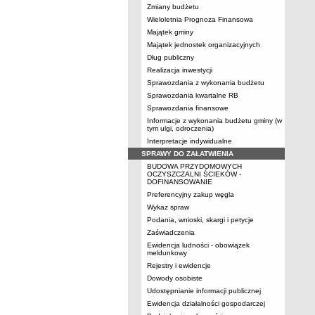
Zmiany budżetu
Wieloletnia Prognoza Finansowa
Majątek gminy
Majątek jednostek organizacyjnych
Dług publiczny
Realizacja inwestycji
Sprawozdania z wykonania budżetu
Sprawozdania kwartalne RB
Sprawozdania finansowe
Informacje z wykonania budżetu gminy (w
tym ulgi, odroczenia)
Interpretacje indywidualne
SPRAWY DO ZAŁATWIENIA
BUDOWA PRZYDOMOWYCH
OCZYSZCZALNI ŚCIEKÓW -
DOFINANSOWANIE
Preferencyjny zakup węgla
Wykaz spraw
Podania, wnioski, skargi i petycje
Zaświadczenia
Ewidencja ludności - obowiązek
meldunkowy
Rejestry i ewidencje
Dowody osobiste
Udostępnianie informacji publicznej
Ewidencja działalności gospodarczej