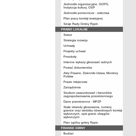
Jednostki organizacyjne, GOPS,
Instytucja kultury, OSP
Jednostki pomocnicze - sołectwa
Plan pracy komisji rewizyjnej
Sesje Rady Gminy Rypin
PRAWO LOKALNE
Statut
Strategia rozwoju
Uchwały
Projekty uchwał
Protokoły
Imienne wykazy głosowań radnych
Postać dokumentów
Akty Prawne, Dzienniki Ustaw, Monitory
Polskie
Prawo miejscowe
Zarządzenia
Studium uwarunkowań i kierunków
zagospodarowania przestrzennego
Dane przestrzenne - MPZP
Stałe obwody głosowania, numery,
granice oraz siedziby obwodowych komisji
wyborczych, opis granic okręgów
wyborczych
Plan ogólny gminy Rypin
FINANSE GMINY
Budżet