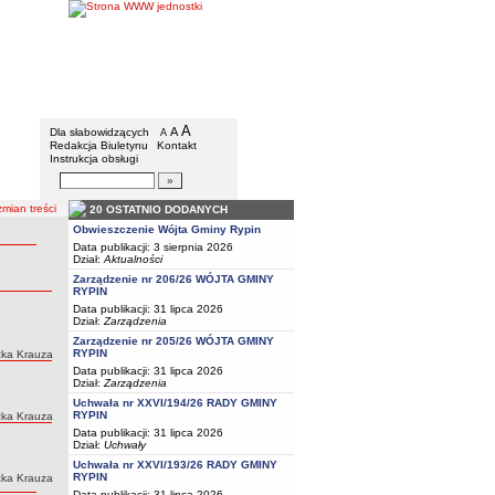
Gmina Rypin
Menu dodatkowe
A
powiększ czcionkę
A
standardowy rozmiar czcionki
Dla słabowidzących
A
pomniejsz czcionkę
Redakcja Biuletynu
Kontakt
Instrukcja obsługi
Wyszukiwarka artykułów
Szukaj
mian treści
20 OSTATNIO DODANYCH
Obwieszczenie Wójta Gminy Rypin
Data publikacji: 3 sierpnia 2026
Dział:
Aktualności
Zarządzenie nr 206/26 WÓJTA GMINY
RYPIN
Data publikacji: 31 lipca 2026
Dział:
Zarządzenia
Zarządzenie nr 205/26 WÓJTA GMINY
RYPIN
zka Krauza
Data publikacji: 31 lipca 2026
Dział:
Zarządzenia
Uchwała nr XXVI/194/26 RADY GMINY
RYPIN
zka Krauza
Data publikacji: 31 lipca 2026
Dział:
Uchwały
Uchwała nr XXVI/193/26 RADY GMINY
RYPIN
zka Krauza
Data publikacji: 31 lipca 2026