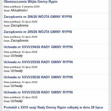
Regulamin naboru na wolne stanowiska urzędnicze
Obwieszczenie Wójta Gminy Rypin
Ogłoszenia o naborze na wolne stanowiska urzędnicze
Data publikacji: 3 sierpnia 2026
Aktualności
Dział:
Lista kandydatów spełniających wymagania formalne w naborach na
Zarządzenie nr 206/26 WÓJTA GMINY RYPIN
wolne stanowiska urzędnicze
Data publikacji: 31 lipca 2026
Wyniki naboru na wolne stanowiska urzędnicze
Zarządzenia
Dział:
Petycje
Zarządzenie nr 205/26 WÓJTA GMINY RYPIN
Data publikacji: 31 lipca 2026
Sygnaliści
Zarządzenia
Dział:
Galeria
Uchwała nr XXVI/194/26 RADY GMINY RYPIN
Raporty o stanie dostępności
Data publikacji: 31 lipca 2026
Uchwały
Dział:
Wnioski
Uchwała nr XXVI/193/26 RADY GMINY RYPIN
WŁADZE I STRUKTURA
Data publikacji: 31 lipca 2026
Struktura organizacyjna
Uchwały
Dział:
Rada gminy
Uchwała nr XXVI/192/26 RADY GMINY RYPIN
Wójt
Data publikacji: 31 lipca 2026
Uchwały
Dział:
Urząd gminy
Uchwała nr XXVI/191/26 RADY GMINY RYPIN
Jednostki organizacyjne, GOPS, Instytucja kultury, OSP
Data publikacji: 31 lipca 2026
Jednostki pomocnicze - sołectwa
Uchwały
Dział:
Plan pracy komisji rewizyjnej
Protokół z XXVI sesji Rady Gminy Rypin odbytej w dniu 28 lipca