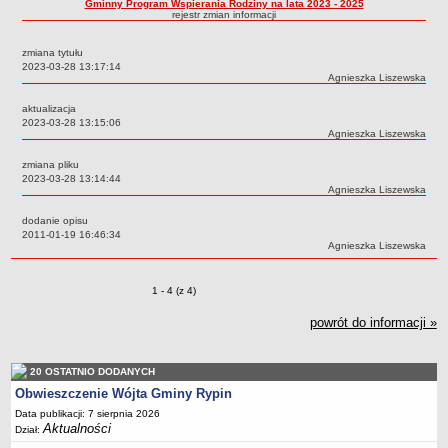
Gminny Program Wspierania Rodziny na lata 2023 - 2025
rejestr zmian informacji
Dane statystyczne
Zadania publiczne
zmiana tytułu
Data:
2023-03-28 13:17:14
Związki i stowarzyszenia
Autor:
Agnieszka Liszewska
Realizacja zadań publicznych
aktualizacja
Data:
2023-03-28 13:15:06
Rejestr zbiorów danych osobowych
Autor:
Agnieszka Liszewska
Rejestr instytucji kultury
zmiana pliku
RODO Klauzule informacyjne
Data:
2023-03-28 13:14:44
Autor:
Agnieszka Liszewska
AKTUALNOŚCI I OGŁOSZENIA
URZĄD GMINY
dodanie opisu
Data:
2011-01-19 16:46:34
Dane teleadresowe
Autor:
Agnieszka Liszewska
Tabela informacyjna
Zmiany o pozycjach
1 - 4 (z 4)
Czas pracy urzędu
Nr konta bankowego, NIP, REGON
powrót do informacji »
Pracownicy urzędu - urząd gminy
Pracownicy urzędu - baza magazynowo - warsztatowa
20 OSTATNIO DODANYCH
Obwieszczenie Wójta Gminy Rypin
Kompetencje referatów
Data publikacji: 7 sierpnia 2026
Regulamin organizacyjny
Aktualności
Dział: