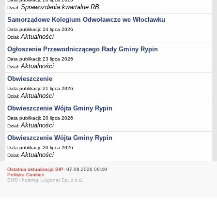
FINANSE GMINY
Sprawozdania kwartalne RB
Dział:
Budżet
Samorządowe Kolegium Odwoławcze we Włocławku
Zmiany budżetu
Data publikacji: 24 lipca 2026
Wieloletnia Prognoza Finansowa
Aktualności
Dział:
Majątek gminy
Ogłoszenie Przewodniczącego Rady Gminy Rypin
Data publikacji: 23 lipca 2026
Majątek jednostek organizacyjnych
Aktualności
Dział:
Dług publiczny
Obwieszczenie
Realizacja inwestycji
Data publikacji: 21 lipca 2026
Aktualności
Dział:
Sprawozdania z wykonania budżetu
Obwieszczenie Wójta Gminy Rypin
Sprawozdania kwartalne RB
Data publikacji: 20 lipca 2026
Sprawozdania finansowe
Aktualności
Dział:
Informacje z wykonania budżetu gminy (w tym ulgi, odroczenia)
Obwieszczenie Wójta Gminy Rypin
Data publikacji: 20 lipca 2026
Interpretacje indywidualne
Aktualności
Dział:
SPRAWY DO ZAŁATWIENIA
Ostatnia aktualizacja BIP:
07.08.2026 09:49
BUDOWA PRZYDOMOWYCH OCZYSZCZALNI ŚCIEKÓW -
Polityka Cookies
DOFINANSOWANIE
CMS i hosting: Logonet Sp. z o.o.
Preferencyjny zakup węgla
Wykaz spraw