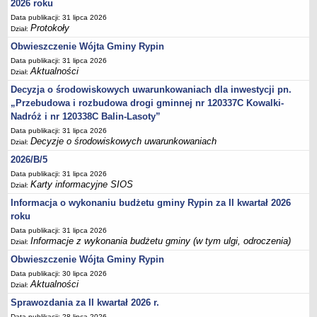
2026 roku
Sesje Rady Gminy Rypin
Data publikacji: 31 lipca 2026
PRAWO LOKALNE
Protokoły
Dział:
Statut
Obwieszczenie Wójta Gminy Rypin
Strategia rozwoju
Data publikacji: 31 lipca 2026
Aktualności
Uchwały
Dział:
Decyzja o środowiskowych uwarunkowaniach dla inwestycji pn.
Projekty uchwał
„Przebudowa i rozbudowa drogi gminnej nr 120337C Kowalki-
Protokoły
Nadróż i nr 120338C Balin-Lasoty”
Imienne wykazy głosowań radnych
Data publikacji: 31 lipca 2026
Decyzje o środowiskowych uwarunkowaniach
Dział:
Postać dokumentów
2026/B/5
Akty Prawne, Dzienniki Ustaw, Monitory Polskie
Data publikacji: 31 lipca 2026
Prawo miejscowe
Karty informacyjne SIOS
Dział:
Zarządzenia
Informacja o wykonaniu budżetu gminy Rypin za II kwartał 2026
roku
Studium uwarunkowań i kierunków zagospodarowania
Data publikacji: 31 lipca 2026
przestrzennego
Informacje z wykonania budżetu gminy (w tym ulgi, odroczenia)
Dział:
Dane przestrzenne - MPZP
Obwieszczenie Wójta Gminy Rypin
Stałe obwody głosowania, numery, granice oraz siedziby
Data publikacji: 30 lipca 2026
obwodowych komisji wyborczych, opis granic okręgów wyborczych
Aktualności
Dział:
Plan ogólny gminy Rypin
Sprawozdania za II kwartał 2026 r.
Data publikacji: 28 lipca 2026