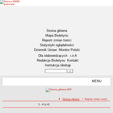
Strona główna
Mapa Biuletynu
Rejestr zmian treści
Statystyki oglądalności
Dziennik Ustaw
Monitor Polski
Menu dodatkowe
Dla słabowidzących
A
powiększ czcionkę
A
standardowy rozmiar czcionki
A
pomniejsz czcionkę
Redakcja Biuletynu
Kontakt
Instrukcja obsługi
Wyszukiwarka artykułów
Szukaj
MENU
Menu
DEKLARACJA DOSTĘPNOŚCI
NASZA GMINA
Status gminy
ścieżka nawigacji
Strona główna
> Rejestr zmian treści
Zmiany o pozycjach
1 - 4 (z 4)
Lokalizacja
Rejestr zmian treści
Insygnia gminy