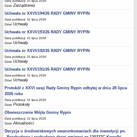
Regulamin naboru na wolne stanowiska urzędnicze
Data publikacji: 31 lipca 2026
Zarządzenia
Dział:
Ogłoszenia o naborze na wolne stanowiska urzędnicze
Uchwała nr XXVI/194/26 RADY GMINY RYPIN
Lista kandydatów spełniających wymagania formalne w naborach na
Data publikacji: 31 lipca 2026
wolne stanowiska urzędnicze
Uchwały
Dział:
Wyniki naboru na wolne stanowiska urzędnicze
Uchwała nr XXVI/193/26 RADY GMINY RYPIN
Petycje
Data publikacji: 31 lipca 2026
Uchwały
Dział:
Sygnaliści
Uchwała nr XXVI/192/26 RADY GMINY RYPIN
Galeria
Data publikacji: 31 lipca 2026
Uchwały
Raporty o stanie dostępności
Dział:
Uchwała nr XXVI/191/26 RADY GMINY RYPIN
Wnioski
Data publikacji: 31 lipca 2026
WŁADZE I STRUKTURA
Uchwały
Dział:
Struktura organizacyjna
Protokół z XXVI sesji Rady Gminy Rypin odbytej w dniu 28 lipca
Rada gminy
2026 roku
Wójt
Data publikacji: 31 lipca 2026
Protokoły
Dział:
Urząd gminy
Obwieszczenie Wójta Gminy Rypin
Jednostki organizacyjne, GOPS, Instytucja kultury, OSP
Data publikacji: 31 lipca 2026
Jednostki pomocnicze - sołectwa
Aktualności
Dział:
Decyzja o środowiskowych uwarunkowaniach dla inwestycji pn.
Plan pracy komisji rewizyjnej
„Przebudowa i rozbudowa drogi gminnej nr 120337C Kowalki-