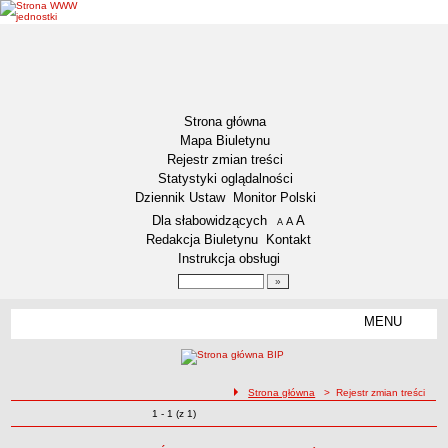
Strona główna
Mapa Biuletynu
Rejestr zmian treści
Statystyki oglądalności
Dziennik Ustaw
Monitor Polski
Menu dodatkowe
Dla słabowidzących
A
powiększ czcionkę
A
standardowy rozmiar czcionki
A
pomniejsz czcionkę
Redakcja Biuletynu
Kontakt
Instrukcja obsługi
Wyszukiwarka artykułów
Szukaj
MENU
Menu
DEKLARACJA DOSTĘPNOŚCI
NASZA GMINA
Status gminy
ścieżka nawigacji
Strona główna
> Rejestr zmian treści
Zmiany o pozycjach
1 - 1 (z 1)
Lokalizacja
Rejestr zmian treści
Insygnia gminy