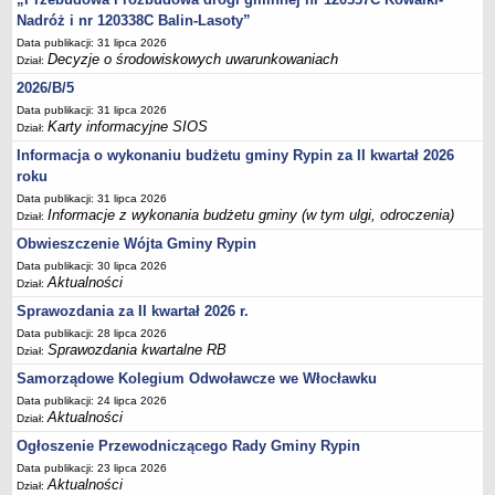
Sesje Rady Gminy Rypin
Nadróż i nr 120338C Balin-Lasoty”
PRAWO LOKALNE
Data publikacji: 31 lipca 2026
Statut
Decyzje o środowiskowych uwarunkowaniach
Dział:
Strategia rozwoju
2026/B/5
Data publikacji: 31 lipca 2026
Uchwały
Karty informacyjne SIOS
Dział:
Projekty uchwał
Informacja o wykonaniu budżetu gminy Rypin za II kwartał 2026
Protokoły
roku
Imienne wykazy głosowań radnych
Data publikacji: 31 lipca 2026
Informacje z wykonania budżetu gminy (w tym ulgi, odroczenia)
Dział:
Postać dokumentów
Obwieszczenie Wójta Gminy Rypin
Akty Prawne, Dzienniki Ustaw, Monitory Polskie
Data publikacji: 30 lipca 2026
Aktualności
Dział:
Prawo miejscowe
Sprawozdania za II kwartał 2026 r.
Zarządzenia
Data publikacji: 28 lipca 2026
Studium uwarunkowań i kierunków zagospodarowania
Sprawozdania kwartalne RB
Dział:
przestrzennego
Samorządowe Kolegium Odwoławcze we Włocławku
Dane przestrzenne - MPZP
Data publikacji: 24 lipca 2026
Aktualności
Dział:
Stałe obwody głosowania, numery, granice oraz siedziby
obwodowych komisji wyborczych, opis granic okręgów wyborczych
Ogłoszenie Przewodniczącego Rady Gminy Rypin
Data publikacji: 23 lipca 2026
Plan ogólny gminy Rypin
Aktualności
Dział: