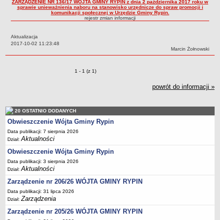
ZARZĄDZENIE NR 136/17 WÓJTA GMINY RYPIN z dnia 2 października 2017 roku w
sprawie unieważnienia naboru na stanowisko urzędnicze do spraw promocji i
Dane statystyczne
komunikacji społecznej w Urzędzie Gminy Rypin.
rejestr zmian informacji
Zadania publiczne
Związki i stowarzyszenia
Aktualizacja
Data:
2017-10-02 11:23:48
Realizacja zadań publicznych
Autor:
Marcin Żołnowski
Rejestr zbiorów danych osobowych
Zmiany o pozycjach
1 - 1 (z 1)
Rejestr instytucji kultury
RODO Klauzule informacyjne
powrót do informacji »
AKTUALNOŚCI I OGŁOSZENIA
URZĄD GMINY
20 OSTATNIO DODANYCH
Dane teleadresowe
Obwieszczenie Wójta Gminy Rypin
Tabela informacyjna
Data publikacji: 7 sierpnia 2026
Aktualności
Dział:
Czas pracy urzędu
Obwieszczenie Wójta Gminy Rypin
Nr konta bankowego, NIP, REGON
Data publikacji: 3 sierpnia 2026
Aktualności
Pracownicy urzędu - urząd gminy
Dział:
Zarządzenie nr 206/26 WÓJTA GMINY RYPIN
Pracownicy urzędu - baza magazynowo - warsztatowa
Data publikacji: 31 lipca 2026
Kompetencje referatów
Zarządzenia
Dział:
Regulamin organizacyjny
Zarządzenie nr 205/26 WÓJTA GMINY RYPIN