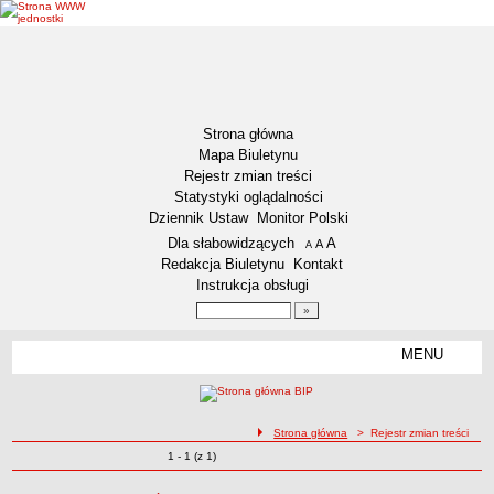
Strona główna
Mapa Biuletynu
Rejestr zmian treści
Statystyki oglądalności
Dziennik Ustaw
Monitor Polski
Menu dodatkowe
Dla słabowidzących
A
powiększ czcionkę
A
standardowy rozmiar czcionki
A
pomniejsz czcionkę
Redakcja Biuletynu
Kontakt
Instrukcja obsługi
Wyszukiwarka artykułów
Szukaj
MENU
Menu
DEKLARACJA DOSTĘPNOŚCI
NASZA GMINA
Status gminy
ścieżka nawigacji
Strona główna
> Rejestr zmian treści
Zmiany o pozycjach
1 - 1 (z 1)
Lokalizacja
Rejestr zmian treści
Insygnia gminy