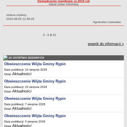
Oświadczenie majątkowe za 2019 rok
rejestr zmian informacji
Dane statystyczne
Zadania publiczne
zmiana etykiety
Data:
2020-08-03 12:39:26
Związki i stowarzyszenia
Autor:
Agnieszka Liszewska
Realizacja zadań publicznych
Rejestr zbiorów danych osobowych
Zmiany o pozycjach
1 - 1 (z 1)
Rejestr instytucji kultury
powrót do informacji »
RODO Klauzule informacyjne
AKTUALNOŚCI I OGŁOSZENIA
20 OSTATNIO DODANYCH
URZĄD GMINY
Obwieszczenie Wójta Gminy Rypin
Dane teleadresowe
Data publikacji: 10 sierpnia 2026
Aktualności
Dział:
Tabela informacyjna
Obwieszczenie Wójta Gminy Rypin
Czas pracy urzędu
Data publikacji: 10 sierpnia 2026
Nr konta bankowego, NIP, REGON
Aktualności
Dział:
Pracownicy urzędu - urząd gminy
Obwieszczenie Wójta Gminy Rypin
Data publikacji: 7 sierpnia 2026
Pracownicy urzędu - baza magazynowo - warsztatowa
Aktualności
Dział:
Kompetencje referatów
Obwieszczenie Wójta Gminy Rypin
Regulamin organizacyjny
Data publikacji: 3 sierpnia 2026
Aktualności
Dział: