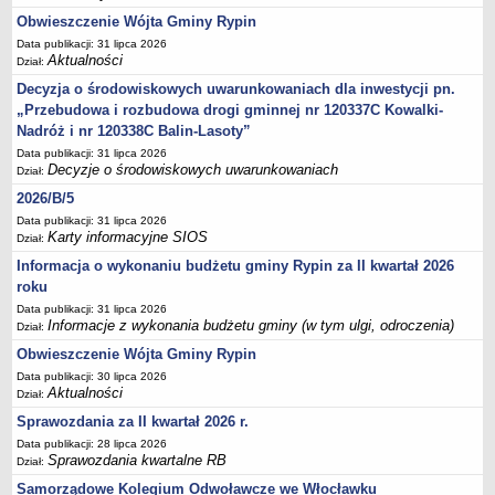
Sesje Rady Gminy Rypin
Obwieszczenie Wójta Gminy Rypin
PRAWO LOKALNE
Data publikacji: 31 lipca 2026
Statut
Aktualności
Dział:
Strategia rozwoju
Decyzja o środowiskowych uwarunkowaniach dla inwestycji pn.
„Przebudowa i rozbudowa drogi gminnej nr 120337C Kowalki-
Uchwały
Nadróż i nr 120338C Balin-Lasoty”
Projekty uchwał
Data publikacji: 31 lipca 2026
Decyzje o środowiskowych uwarunkowaniach
Protokoły
Dział:
2026/B/5
Imienne wykazy głosowań radnych
Data publikacji: 31 lipca 2026
Postać dokumentów
Karty informacyjne SIOS
Dział:
Akty Prawne, Dzienniki Ustaw, Monitory Polskie
Informacja o wykonaniu budżetu gminy Rypin za II kwartał 2026
Prawo miejscowe
roku
Data publikacji: 31 lipca 2026
Zarządzenia
Informacje z wykonania budżetu gminy (w tym ulgi, odroczenia)
Dział:
Studium uwarunkowań i kierunków zagospodarowania
Obwieszczenie Wójta Gminy Rypin
przestrzennego
Data publikacji: 30 lipca 2026
Dane przestrzenne - MPZP
Aktualności
Dział:
Sprawozdania za II kwartał 2026 r.
Stałe obwody głosowania, numery, granice oraz siedziby
obwodowych komisji wyborczych, opis granic okręgów wyborczych
Data publikacji: 28 lipca 2026
Sprawozdania kwartalne RB
Dział:
Plan ogólny gminy Rypin
Samorządowe Kolegium Odwoławcze we Włocławku