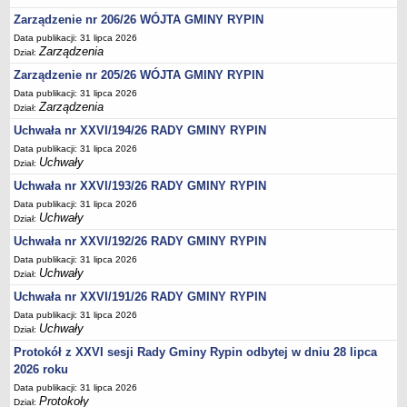
Regulamin naboru na wolne stanowiska urzędnicze
Zarządzenie nr 206/26 WÓJTA GMINY RYPIN
Ogłoszenia o naborze na wolne stanowiska urzędnicze
Data publikacji: 31 lipca 2026
Lista kandydatów spełniających wymagania formalne w naborach na
Zarządzenia
Dział:
wolne stanowiska urzędnicze
Zarządzenie nr 205/26 WÓJTA GMINY RYPIN
Wyniki naboru na wolne stanowiska urzędnicze
Data publikacji: 31 lipca 2026
Zarządzenia
Dział:
Petycje
Uchwała nr XXVI/194/26 RADY GMINY RYPIN
Sygnaliści
Data publikacji: 31 lipca 2026
Galeria
Uchwały
Dział:
Raporty o stanie dostępności
Uchwała nr XXVI/193/26 RADY GMINY RYPIN
Data publikacji: 31 lipca 2026
Wnioski
Uchwały
Dział:
WŁADZE I STRUKTURA
Uchwała nr XXVI/192/26 RADY GMINY RYPIN
Struktura organizacyjna
Data publikacji: 31 lipca 2026
Rada gminy
Uchwały
Dział:
Wójt
Uchwała nr XXVI/191/26 RADY GMINY RYPIN
Data publikacji: 31 lipca 2026
Urząd gminy
Uchwały
Dział:
Jednostki organizacyjne, GOPS, Instytucja kultury, OSP
Protokół z XXVI sesji Rady Gminy Rypin odbytej w dniu 28 lipca
Jednostki pomocnicze - sołectwa
2026 roku
Data publikacji: 31 lipca 2026
Plan pracy komisji rewizyjnej
Protokoły
Dział: