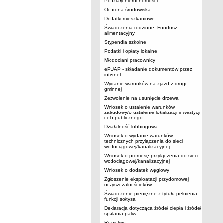
Podziały nieruchomości
Ochrona środowiska
Dodatki mieszkaniowe
Świadczenia rodzinne, Fundusz
alimentacyjny
Stypendia szkolne
Podatki i opłaty lokalne
Młodociani pracownicy
ePUAP - składanie dokumentów przez
internet
Wydanie warunków na zjazd z drogi
gminnej
Zezwolenie na usunięcie drzewa
Wniosek o ustalenie warunków
zabudowy/o ustalenie lokalizacji inwestycji
celu publicznego
Działalność lobbingowa
Wniosek o wydanie warunków
technicznych przyłączenia do sieci
wodociągowej/kanalizacyjnej
Wniosek o promesę przyłączenia do sieci
wodociągowej/kanalizacyjnej
Wniosek o dodatek węglowy
Zgłoszenie eksploatacji przydomowej
oczyszczalni ścieków
Świadczenie pieniężne z tytułu pełnienia
funkcji sołtysa
Deklaracja dotycząca źródeł ciepła i źródeł
spalania paliw
Rolnictwo