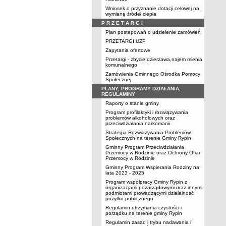
Wniosek o przyznanie dotacji celowej na
wymianę źródeł ciepła
P R Z E T A R G I
Plan postepowań o udzielenie zamówień
PRZETARGI UZP
Zapytania ofertowe
Przetargi - zbycie,dzierżawa,najem mienia
komunalnego
Zamówienia Gminnego Ośrodka Pomocy
Społecznej
PLANY, PROGRAMY DZIAŁANIA,
REGULAMINY
Raporty o stanie gminy
Program profilaktyki i rozwiązywania
problemów alkoholowych oraz
przeciwdziałania narkomanii
Strategia Rozwiązywania Problemów
Społecznych na terenie Gminy Rypin
Gminny Program Przeciwdziałania
Przemocy w Rodzinie oraz Ochrony Ofiar
Przemocy w Rodzinie
Gminny Program Wspierania Rodziny na
lata 2023 - 2025
Program współpracy Gminy Rypin z
organizacjami pozarządowymi oraz innymi
podmiotami prowadzącymi działalność
pożytku publicznego
Regulamin utrzymania czystości i
porządku na terenie gminy Rypin
Regulamin zasad i trybu nadawania i