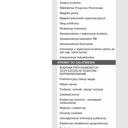
Zmiany budżetu
Wieloletnia Prognoza Finansowa
Majątek gminy
Majątek jednostek organizacyjnych
Dług publiczny
Realizacja inwestycji
Sprawozdania z wykonania budżetu
Sprawozdania kwartalne RB
Sprawozdania finansowe
Informacje z wykonania budżetu gminy (w
tym ulgi, odroczenia)
Interpretacje indywidualne
SPRAWY DO ZAŁATWIENIA
BUDOWA PRZYDOMOWYCH
OCZYSZCZALNI ŚCIEKÓW -
DOFINANSOWANIE
Preferencyjny zakup węgla
Wykaz spraw
Podania, wnioski, skargi i petycje
Zaświadczenia
Ewidencja ludności - obowiązek
meldunkowy
Rejestry i ewidencje
Dowody osobiste
Udostępnianie informacji publicznej
Ewidencja działalności gospodarczej