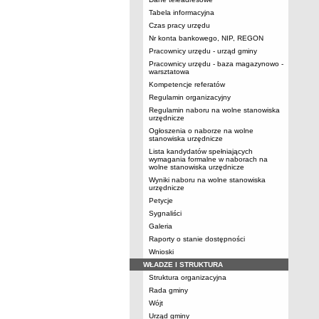
Tabela informacyjna
Czas pracy urzędu
Nr konta bankowego, NIP, REGON
Pracownicy urzędu - urząd gminy
Pracownicy urzędu - baza magazynowo -
warsztatowa
Kompetencje referatów
Regulamin organizacyjny
Regulamin naboru na wolne stanowiska
urzędnicze
Ogłoszenia o naborze na wolne
stanowiska urzędnicze
Lista kandydatów spełniających
wymagania formalne w naborach na
wolne stanowiska urzędnicze
Wyniki naboru na wolne stanowiska
urzędnicze
Petycje
Sygnaliści
Galeria
Raporty o stanie dostępności
Wnioski
WŁADZE I STRUKTURA
Struktura organizacyjna
Rada gminy
Wójt
Urząd gminy