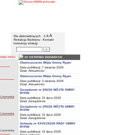
Gmina Rypin
Menu dodatkowe
A
powiększ czcionkę
A
standardowy rozmiar czcionki
Dla słabowidzących
A
pomniejsz czcionkę
Redakcja Biuletynu
Kontakt
Instrukcja obsługi
Wyszukiwarka artykułów
Szukaj
mian treści
20 OSTATNIO DODANYCH
Obwieszczenie Wójta Gminy Rypin
Data publikacji: 7 sierpnia 2026
Dział:
Aktualności
Obwieszczenie Wójta Gminy Rypin
Data publikacji: 3 sierpnia 2026
Dział:
Aktualności
Zarządzenie nr 206/26 WÓJTA GMINY
RYPIN
 Liszewska
Data publikacji: 31 lipca 2026
Dział:
Zarządzenia
Zarządzenie nr 205/26 WÓJTA GMINY
RYPIN
 Liszewska
Data publikacji: 31 lipca 2026
Dział:
Zarządzenia
Uchwała nr XXVI/194/26 RADY GMINY
RYPIN
 Liszewska
Data publikacji: 31 lipca 2026
Dział:
Uchwały