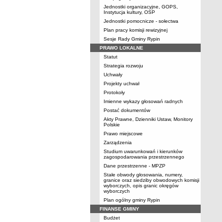
Jednostki organizacyjne, GOPS,
Instytucja kultury, OSP
Jednostki pomocnicze - sołectwa
Plan pracy komisji rewizyjnej
Sesje Rady Gminy Rypin
PRAWO LOKALNE
Statut
Strategia rozwoju
Uchwały
Projekty uchwał
Protokoły
Imienne wykazy głosowań radnych
Postać dokumentów
Akty Prawne, Dzienniki Ustaw, Monitory
Polskie
Prawo miejscowe
Zarządzenia
Studium uwarunkowań i kierunków
zagospodarowania przestrzennego
Dane przestrzenne - MPZP
Stałe obwody głosowania, numery,
granice oraz siedziby obwodowych komisji
wyborczych, opis granic okręgów
wyborczych
Plan ogólny gminy Rypin
FINANSE GMINY
Budżet