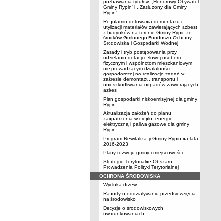
pozbawiania tytułów ,,Honorowy Obywatel
Gminy Rypin' i ,,Zasłużony dla Gminy
Rypin'
Regulamin dotowania demontażu i
utylizacji materiałów zawierających azbest
z budynków na terenie Gminy Rypin ze
środków Gminnego Funduszu Ochrony
Środowiska i Gospodarki Wodnej
Zasady i tryb postępowania przy
udzielaniu dotacji celowej osobom
fizycznym i wspólnotom mieszkaniowym
nie prowadzącym działalności
gospodarczej na realizację zadań w
zakresie demontażu, transportu i
unieszkodliwiania odpadów zawierających
azbes
Plan gospodarki niskoemisyjnej dla gminy
Rypin
Aktualizacja założeń do planu
zaopatrzenia w ciepło, energię
elektryczną i paliwa gazowe dla gminy
Rypin
Program Rewitalizacji Gminy Rypin na lata
2016-2023
Plany rozwoju gminy i miejscowości
Strategie Terytorialne Obszaru
Prowadzenia Polityki Terytorialnej
OCHRONA ŚRODOWISKA
Wycinka drzew
Raporty o oddziaływaniu przedsięwzięcia
na środowisko
Decyzje o środowiskowych
uwarunkowaniach