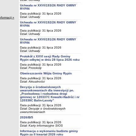
Uchwała nr XXVI/193/26 RADY GMINY
RYPIN
Data publikacji: 31 lipca 2026
Dział:
Uchwały
nformacji »
Uchwała nr XXVI/192/26 RADY GMINY
RYPIN
Data publikacji: 31 lipca 2026
Dział:
Uchwały
Uchwała nr XXVI/191/26 RADY GMINY
RYPIN
Data publikacji: 31 lipca 2026
Dział:
Uchwały
Protokół z XXVI sesji Rady Gminy
Rypin odbytej w dniu 28 lipca 2026 roku
Data publikacji: 31 lipca 2026
Dział:
Protokoły
Obwieszczenie Wójta Gminy Rypin
Data publikacji: 31 lipca 2026
Dział:
Aktualności
Decyzja o środowiskowych
uwarunkowaniach dla inwestycji pn.
„Przebudowa i rozbudowa drogi
gminnej nr 120337C Kowalki-Nadróż i nr
120338C Balin-Lasoty”
Data publikacji: 31 lipca 2026
Dział:
Decyzje o środowiskowych
uwarunkowaniach
2026/B/5
Data publikacji: 31 lipca 2026
Dział:
Karty informacyjne SIOS
Informacja o wykonaniu budżetu gminy
Rypin za II kwartał 2026 roku