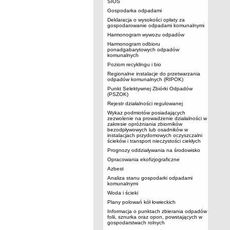
SIOS
Gospodarka odpadami
Deklaracja o wysokości opłaty za
gospodarowanie odpadami komunalnymi
Harmonogram wywozu odpadów
Harmonogram odbioru
ponadgabarytowych odpadów
komunalnych
Poziom recyklingu i bio
Regionalne instalacje do przetwarzania
odpadów komunalnych (RIPOK)
Punkt Selektywnej Zbiórki Odpadów
(PSZOK)
Rejestr działalności regulowanej
Wykaz podmiotów posiadających
zezwolenie na prowadzenie działalności w
zakresie opróżniania zbiorników
bezodpływowych lub osadników w
instalacjach przydomowych oczyszczalni
ścieków i transport nieczystości ciekłych
Prognozy oddziaływania na środowisko
Opracowania ekofizjograficzne
Azbest
Analiza stanu gospodarki odpadami
komunalnymi
Woda i ścieki
Plany polowań kół łowieckich
Informacja o punktach zbierania odpadów
folii, sznurka oraz opon, powstających w
gospodarstwach rolnych