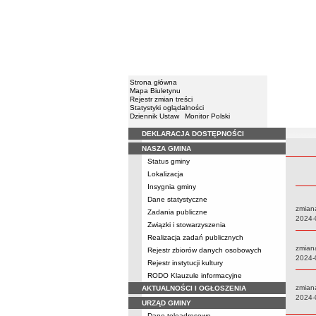
Strona główna
Mapa Biuletynu
Rejestr zmian treści
Statystyki oglądalności
Dziennik Ustaw
Monitor Polski
DEKLARACJA DOSTĘPNOŚCI
Menu
NASZA GMINA
Rejestr 
Status gminy
Lokalizacja
Insygnia gminy
Dane statystyczne
zmiana
Zadania publiczne
Data:
2024-
Związki i stowarzyszenia
Realizacja zadań publicznych
zmiana
Rejestr zbiorów danych osobowych
Data:
2024-
Rejestr instytucji kultury
RODO Klauzule informacyjne
zmiana
AKTUALNOŚCI I OGŁOSZENIA
Data:
2024-
URZĄD GMINY
Dane teleadresowe