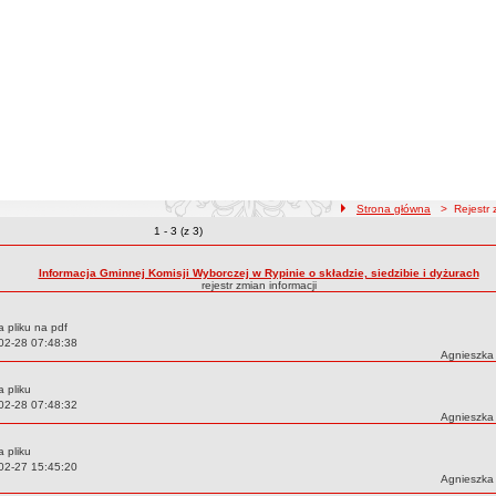
ścieżka nawigacji
Strona główna
> Rejestr z
Zmiany o pozycjach
1 - 3 (z 3)
zmian treści
Informacja Gminnej Komisji Wyborczej w Rypinie o składzie, siedzibie i dyżurach
rejestr zmian informacji
 pliku na pdf
02-28 07:48:38
Autor:
Agnieszka
 pliku
02-28 07:48:32
Autor:
Agnieszka
 pliku
02-27 15:45:20
Autor:
Agnieszka