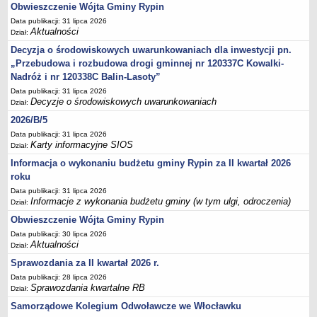
Sesje Rady Gminy Rypin
Obwieszczenie Wójta Gminy Rypin
PRAWO LOKALNE
Data publikacji: 31 lipca 2026
Aktualności
Dział:
Statut
Decyzja o środowiskowych uwarunkowaniach dla inwestycji pn.
Strategia rozwoju
„Przebudowa i rozbudowa drogi gminnej nr 120337C Kowalki-
Uchwały
Nadróż i nr 120338C Balin-Lasoty”
Projekty uchwał
Data publikacji: 31 lipca 2026
Decyzje o środowiskowych uwarunkowaniach
Dział:
Protokoły
2026/B/5
Imienne wykazy głosowań radnych
Data publikacji: 31 lipca 2026
Karty informacyjne SIOS
Postać dokumentów
Dział:
Informacja o wykonaniu budżetu gminy Rypin za II kwartał 2026
Akty Prawne, Dzienniki Ustaw, Monitory Polskie
roku
Prawo miejscowe
Data publikacji: 31 lipca 2026
Zarządzenia
Informacje z wykonania budżetu gminy (w tym ulgi, odroczenia)
Dział:
Obwieszczenie Wójta Gminy Rypin
Studium uwarunkowań i kierunków zagospodarowania
przestrzennego
Data publikacji: 30 lipca 2026
Aktualności
Dział:
Dane przestrzenne - MPZP
Sprawozdania za II kwartał 2026 r.
Stałe obwody głosowania, numery, granice oraz siedziby
Data publikacji: 28 lipca 2026
obwodowych komisji wyborczych, opis granic okręgów wyborczych
Sprawozdania kwartalne RB
Dział:
Plan ogólny gminy Rypin
Samorządowe Kolegium Odwoławcze we Włocławku