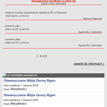
Oświadczenia majątkowe za 2023 rok
rejestr zmian informacji
Dane statystyczne
Zadania publiczne
dodano korektę oświadczenie dyrektora SP w Stępowie
Data:
2025-08-01 14:52:22
Związki i stowarzyszenia
Autor:
Mariusz Paprocki
Realizacja zadań publicznych
dodanie pliku
Data:
2024-10-25 14:40:36
Rejestr zbiorów danych osobowych
Autor:
Agnieszka Liszewska
Rejestr instytucji kultury
dodanie pliku
RODO Klauzule informacyjne
Data:
2024-10-25 14:33:23
Autor:
Agnieszka Liszewska
AKTUALNOŚCI I OGŁOSZENIA
URZĄD GMINY
Zmiany o pozycjach
1 - 3 (z 3)
Dane teleadresowe
powrót do informacji »
Tabela informacyjna
Czas pracy urzędu
20 OSTATNIO DODANYCH
Nr konta bankowego, NIP, REGON
Obwieszczenie Wójta Gminy Rypin
Pracownicy urzędu - urząd gminy
Data publikacji: 7 sierpnia 2026
Pracownicy urzędu - baza magazynowo - warsztatowa
Aktualności
Dział:
Kompetencje referatów
Obwieszczenie Wójta Gminy Rypin
Data publikacji: 3 sierpnia 2026
Regulamin organizacyjny
Aktualności
Dział: