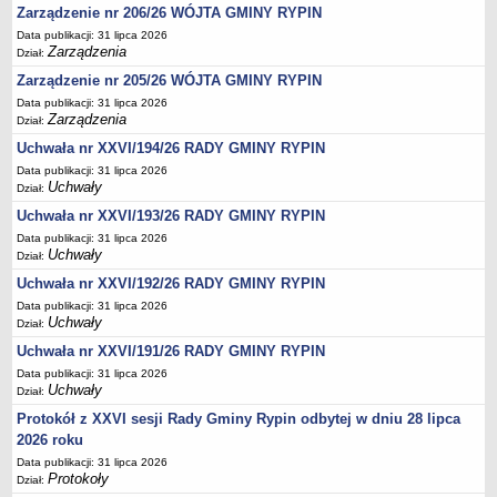
Regulamin naboru na wolne stanowiska urzędnicze
Zarządzenie nr 206/26 WÓJTA GMINY RYPIN
Ogłoszenia o naborze na wolne stanowiska urzędnicze
Data publikacji: 31 lipca 2026
Zarządzenia
Dział:
Lista kandydatów spełniających wymagania formalne w naborach na
Zarządzenie nr 205/26 WÓJTA GMINY RYPIN
wolne stanowiska urzędnicze
Data publikacji: 31 lipca 2026
Wyniki naboru na wolne stanowiska urzędnicze
Zarządzenia
Dział:
Petycje
Uchwała nr XXVI/194/26 RADY GMINY RYPIN
Sygnaliści
Data publikacji: 31 lipca 2026
Uchwały
Dział:
Galeria
Uchwała nr XXVI/193/26 RADY GMINY RYPIN
Raporty o stanie dostępności
Data publikacji: 31 lipca 2026
Wnioski
Uchwały
Dział:
WŁADZE I STRUKTURA
Uchwała nr XXVI/192/26 RADY GMINY RYPIN
Struktura organizacyjna
Data publikacji: 31 lipca 2026
Uchwały
Dział:
Rada gminy
Uchwała nr XXVI/191/26 RADY GMINY RYPIN
Wójt
Data publikacji: 31 lipca 2026
Urząd gminy
Uchwały
Dział:
Jednostki organizacyjne, GOPS, Instytucja kultury, OSP
Protokół z XXVI sesji Rady Gminy Rypin odbytej w dniu 28 lipca
2026 roku
Jednostki pomocnicze - sołectwa
Data publikacji: 31 lipca 2026
Plan pracy komisji rewizyjnej
Protokoły
Dział: