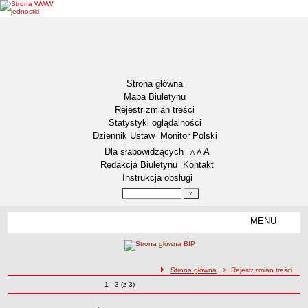
Strona główna
Mapa Biuletynu
Rejestr zmian treści
Statystyki oglądalności
Dziennik Ustaw
Monitor Polski
Menu dodatkowe
Dla słabowidzących
A
powiększ czcionkę
A
standardowy rozmiar czcionki
A
pomniejsz czcionkę
Redakcja Biuletynu
Kontakt
Instrukcja obsługi
Wyszukiwarka artykułów
Szukaj
MENU
Menu
DEKLARACJA DOSTĘPNOŚCI
NASZA GMINA
Status gminy
ścieżka nawigacji
Strona główna
> Rejestr zmian treści
Zmiany o pozycjach
1 - 3 (z 3)
Lokalizacja
Rejestr zmian treści
Insygnia gminy