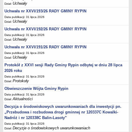
Sesje Rady Gminy Rypin
Uchwały
Dział:
PRAWO LOKALNE
Uchwała nr XXVI/193/26 RADY GMINY RYPIN
Statut
Data publikacji: 31 lipca 2026
Uchwały
Dział:
Strategia rozwoju
Uchwała nr XXVI/192/26 RADY GMINY RYPIN
Uchwały
Data publikacji: 31 lipca 2026
Projekty uchwał
Uchwały
Dział:
Protokoły
Uchwała nr XXVI/191/26 RADY GMINY RYPIN
Imienne wykazy głosowań radnych
Data publikacji: 31 lipca 2026
Uchwały
Dział:
Postać dokumentów
Protokół z XXVI sesji Rady Gminy Rypin odbytej w dniu 28 lipca
Akty Prawne, Dzienniki Ustaw, Monitory Polskie
2026 roku
Prawo miejscowe
Data publikacji: 31 lipca 2026
Protokoły
Dział:
Zarządzenia
Obwieszczenie Wójta Gminy Rypin
Studium uwarunkowań i kierunków zagospodarowania
Data publikacji: 31 lipca 2026
przestrzennego
Aktualności
Dział:
Dane przestrzenne - MPZP
Decyzja o środowiskowych uwarunkowaniach dla inwestycji pn.
„Przebudowa i rozbudowa drogi gminnej nr 120337C Kowalki-
Stałe obwody głosowania, numery, granice oraz siedziby
Nadróż i nr 120338C Balin-Lasoty”
obwodowych komisji wyborczych, opis granic okręgów wyborczych
Data publikacji: 31 lipca 2026
Plan ogólny gminy Rypin
Decyzje o środowiskowych uwarunkowaniach
Dział: