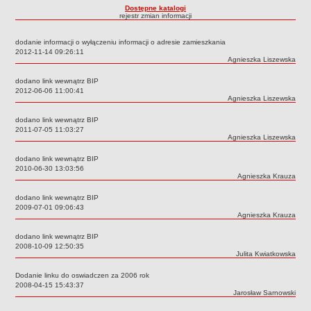
Dostępne katalogi
Dane statystyczne
rejestr zmian informacji
Zadania publiczne
dodanie informacji o wyłączeniu informacji o adresie zamieszkania
Związki i stowarzyszenia
Data:
2012-11-14 09:26:11
Autor:
Agnieszka Liszewska
Realizacja zadań publicznych
dodano link wewnątrz BIP
Rejestr zbiorów danych osobowych
Data:
2012-06-06 11:00:41
Autor:
Agnieszka Liszewska
Rejestr instytucji kultury
dodano link wewnątrz BIP
RODO Klauzule informacyjne
Data:
2011-07-05 11:03:27
Autor:
Agnieszka Liszewska
AKTUALNOŚCI I OGŁOSZENIA
URZĄD GMINY
dodano link wewnątrz BIP
Dane teleadresowe
Data:
2010-06-30 13:03:56
Autor:
Agnieszka Krauza
Tabela informacyjna
dodano link wewnątrz BIP
Czas pracy urzędu
Data:
2009-07-01 09:06:43
Autor:
Agnieszka Krauza
Nr konta bankowego, NIP, REGON
dodano link wewnątrz BIP
Pracownicy urzędu - urząd gminy
Data:
2008-10-09 12:50:35
Autor:
Julita Kwiatkowska
Pracownicy urzędu - baza magazynowo - warsztatowa
Kompetencje referatów
Dodanie linku do oswiadczen za 2006 rok
Data:
2008-04-15 15:43:37
Regulamin organizacyjny
Autor:
Jarosław Sarnowski