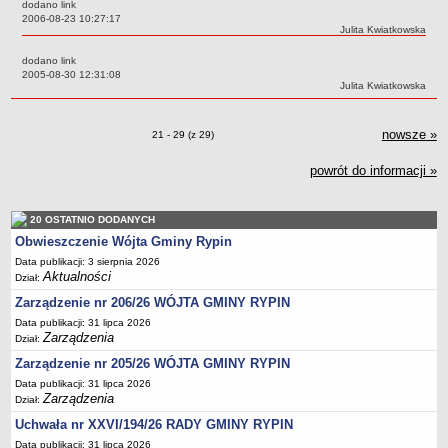
Regulamin naboru na wolne stanowiska urzędnicze
dodano link
Data:
2006-08-23 10:27:17
Ogłoszenia o naborze na wolne stanowiska urzędnicze
Autor:
Julita Kwiatkowska
Lista kandydatów spełniających wymagania formalne w naborach na
dodano link
wolne stanowiska urzędnicze
Data:
2005-08-30 12:31:08
Autor:
Julita Kwiatkowska
Wyniki naboru na wolne stanowiska urzędnicze
Petycje
nowsze
zmi
»
Zmiany o pozycjach
21 - 29 (z 29)
Sygnaliści
powrót do informacji »
Galeria
Raporty o stanie dostępności
20 OSTATNIO DODANYCH
Wnioski
Obwieszczenie Wójta Gminy Rypin
WŁADZE I STRUKTURA
Data publikacji: 3 sierpnia 2026
Struktura organizacyjna
Aktualności
Dział:
Rada gminy
Zarządzenie nr 206/26 WÓJTA GMINY RYPIN
Data publikacji: 31 lipca 2026
Wójt
Zarządzenia
Dział:
Urząd gminy
Zarządzenie nr 205/26 WÓJTA GMINY RYPIN
Jednostki organizacyjne, GOPS, Instytucja kultury, OSP
Data publikacji: 31 lipca 2026
Zarządzenia
Dział:
Jednostki pomocnicze - sołectwa
Uchwała nr XXVI/194/26 RADY GMINY RYPIN
Plan pracy komisji rewizyjnej
Data publikacji: 31 lipca 2026