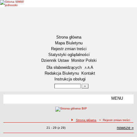
Strona główna
Mapa Biuletynu
Rejestr zmian treści
Statystyki oglądalności
Dziennik Ustaw
Monitor Polski
Menu dodatkowe
Dla słabowidzących
A
powiększ czcionkę
A
standardowy rozmiar czcionki
A
pomniejsz czcionkę
Redakcja Biuletynu
Kontakt
Instrukcja obsługi
Wyszukiwarka artykułów
Szukaj
MENU
Menu
DEKLARACJA DOSTĘPNOŚCI
NASZA GMINA
Status gminy
ścieżka nawigacji
Strona główna
> Rejestr zmian treści
Lokalizacja
nowsze
zmi
»
Rejestr zmian treści
Zmiany o pozycjach
21 - 29 (z 29)
Insygnia gminy