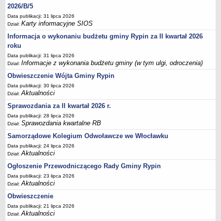
FINANSE GMINY
2026/B/5
Budżet
Data publikacji: 31 lipca 2026
Karty informacyjne SIOS
Zmiany budżetu
Dział:
Informacja o wykonaniu budżetu gminy Rypin za II kwartał 2026
Wieloletnia Prognoza Finansowa
roku
Majątek gminy
Data publikacji: 31 lipca 2026
Majątek jednostek organizacyjnych
Informacje z wykonania budżetu gminy (w tym ulgi, odroczenia)
Dział:
Dług publiczny
Obwieszczenie Wójta Gminy Rypin
Data publikacji: 30 lipca 2026
Realizacja inwestycji
Aktualności
Dział:
Sprawozdania z wykonania budżetu
Sprawozdania za II kwartał 2026 r.
Sprawozdania kwartalne RB
Data publikacji: 28 lipca 2026
Sprawozdania kwartalne RB
Dział:
Sprawozdania finansowe
Samorządowe Kolegium Odwoławcze we Włocławku
Informacje z wykonania budżetu gminy (w tym ulgi, odroczenia)
Data publikacji: 24 lipca 2026
Interpretacje indywidualne
Aktualności
Dział:
SPRAWY DO ZAŁATWIENIA
Ogłoszenie Przewodniczącego Rady Gminy Rypin
BUDOWA PRZYDOMOWYCH OCZYSZCZALNI ŚCIEKÓW -
Data publikacji: 23 lipca 2026
DOFINANSOWANIE
Aktualności
Dział:
Obwieszczenie
Preferencyjny zakup węgla
Data publikacji: 21 lipca 2026
Wykaz spraw
Aktualności
Dział: