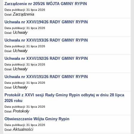
Regulamin naboru na wolne stanowiska urzędnicze
Zarządzenie nr 205/26 WÓJTA GMINY RYPIN
Ogłoszenia o naborze na wolne stanowiska urzędnicze
Data publikacji: 31 lipca 2026
Zarządzenia
Dział:
Lista kandydatów spełniających wymagania formalne w naborach na
wolne stanowiska urzędnicze
Uchwała nr XXVI/194/26 RADY GMINY RYPIN
Data publikacji: 31 lipca 2026
Wyniki naboru na wolne stanowiska urzędnicze
Uchwały
Dział:
Petycje
Uchwała nr XXVI/193/26 RADY GMINY RYPIN
Sygnaliści
Data publikacji: 31 lipca 2026
Uchwały
Dział:
Galeria
Uchwała nr XXVI/192/26 RADY GMINY RYPIN
Raporty o stanie dostępności
Data publikacji: 31 lipca 2026
Wnioski
Uchwały
Dział:
WŁADZE I STRUKTURA
Uchwała nr XXVI/191/26 RADY GMINY RYPIN
Struktura organizacyjna
Data publikacji: 31 lipca 2026
Uchwały
Dział:
Rada gminy
Protokół z XXVI sesji Rady Gminy Rypin odbytej w dniu 28 lipca
Wójt
2026 roku
Urząd gminy
Data publikacji: 31 lipca 2026
Protokoły
Dział:
Jednostki organizacyjne, GOPS, Instytucja kultury, OSP
Obwieszczenie Wójta Gminy Rypin
Jednostki pomocnicze - sołectwa
Data publikacji: 31 lipca 2026
Plan pracy komisji rewizyjnej
Aktualności
Dział: