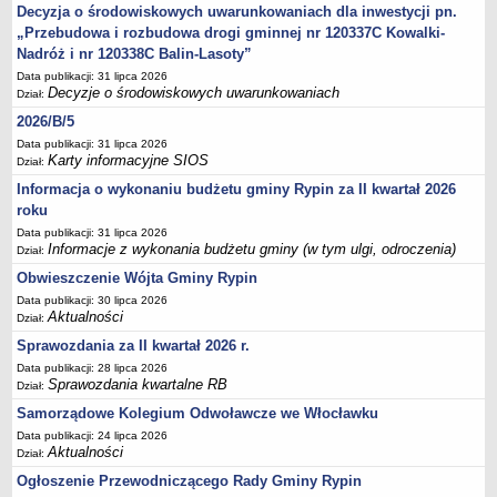
Sesje Rady Gminy Rypin
Decyzja o środowiskowych uwarunkowaniach dla inwestycji pn.
„Przebudowa i rozbudowa drogi gminnej nr 120337C Kowalki-
PRAWO LOKALNE
Nadróż i nr 120338C Balin-Lasoty”
Statut
Data publikacji: 31 lipca 2026
Strategia rozwoju
Decyzje o środowiskowych uwarunkowaniach
Dział:
Uchwały
2026/B/5
Projekty uchwał
Data publikacji: 31 lipca 2026
Karty informacyjne SIOS
Dział:
Protokoły
Informacja o wykonaniu budżetu gminy Rypin za II kwartał 2026
Imienne wykazy głosowań radnych
roku
Postać dokumentów
Data publikacji: 31 lipca 2026
Informacje z wykonania budżetu gminy (w tym ulgi, odroczenia)
Dział:
Akty Prawne, Dzienniki Ustaw, Monitory Polskie
Obwieszczenie Wójta Gminy Rypin
Prawo miejscowe
Data publikacji: 30 lipca 2026
Zarządzenia
Aktualności
Dział:
Studium uwarunkowań i kierunków zagospodarowania
Sprawozdania za II kwartał 2026 r.
przestrzennego
Data publikacji: 28 lipca 2026
Sprawozdania kwartalne RB
Dział:
Dane przestrzenne - MPZP
Samorządowe Kolegium Odwoławcze we Włocławku
Stałe obwody głosowania, numery, granice oraz siedziby
Data publikacji: 24 lipca 2026
obwodowych komisji wyborczych, opis granic okręgów wyborczych
Aktualności
Dział:
Plan ogólny gminy Rypin
Ogłoszenie Przewodniczącego Rady Gminy Rypin