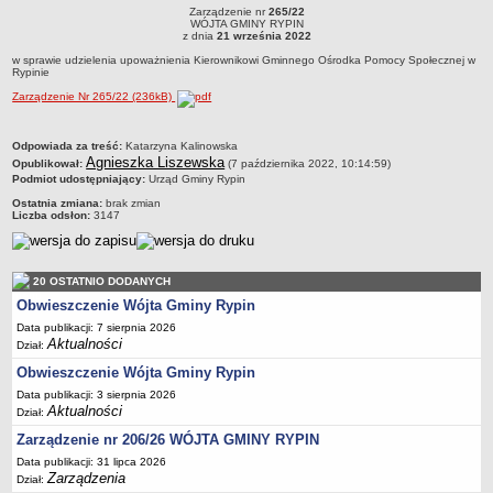
RYPIN
R
Zarządzenie nr
265/22
Dane statystyczne
Zarządzenie nr 265/22WÓJTA GMINY RYPINz dnia 21 września 2022w sprawie
WÓJTA GMINY RYPIN
udzielenia upoważnienia Kierownikowi Gminnego Ośrodka Pomocy Społecznej w
z dnia
21 września 2022
Rypinie
Zadania publiczne
w sprawie udzielenia upoważnienia Kierownikowi Gminnego Ośrodka Pomocy Społecznej w
Rypinie
Związki i stowarzyszenia
Zarządzenie Nr 265/22 (236kB)
Realizacja zadań publicznych
Rejestr zbiorów danych osobowych
metryczka
Odpowiada za treść:
Katarzyna Kalinowska
Agnieszka Liszewska
Opublikował:
Rejestr instytucji kultury
(7 października 2022, 10:14:59)
Podmiot udostępniający:
Urząd Gminy Rypin
RODO Klauzule informacyjne
Ostatnia zmiana:
brak zmian
Liczba odsłon:
3147
AKTUALNOŚCI I OGŁOSZENIA
URZĄD GMINY
Dane teleadresowe
20 OSTATNIO DODANYCH
Tabela informacyjna
Obwieszczenie Wójta Gminy Rypin
Czas pracy urzędu
Data publikacji: 7 sierpnia 2026
Aktualności
Dział:
Nr konta bankowego, NIP, REGON
Obwieszczenie Wójta Gminy Rypin
Pracownicy urzędu - urząd gminy
Data publikacji: 3 sierpnia 2026
Pracownicy urzędu - baza magazynowo - warsztatowa
Aktualności
Dział:
Kompetencje referatów
Zarządzenie nr 206/26 WÓJTA GMINY RYPIN
Data publikacji: 31 lipca 2026
Regulamin organizacyjny
Zarządzenia
Dział: