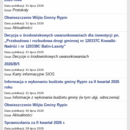
Sesje Rady Gminy Rypin
Data publikacji: 31 lipca 2026
PRAWO LOKALNE
Protokoły
Dział:
Statut
Obwieszczenie Wójta Gminy Rypin
Strategia rozwoju
Data publikacji: 31 lipca 2026
Aktualności
Dział:
Uchwały
Decyzja o środowiskowych uwarunkowaniach dla inwestycji pn.
Projekty uchwał
„Przebudowa i rozbudowa drogi gminnej nr 120337C Kowalki-
Protokoły
Nadróż i nr 120338C Balin-Lasoty”
Imienne wykazy głosowań radnych
Data publikacji: 31 lipca 2026
Decyzje o środowiskowych uwarunkowaniach
Dział:
Postać dokumentów
2026/B/5
Akty Prawne, Dzienniki Ustaw, Monitory Polskie
Data publikacji: 31 lipca 2026
Karty informacyjne SIOS
Dział:
Prawo miejscowe
Informacja o wykonaniu budżetu gminy Rypin za II kwartał 2026
Zarządzenia
roku
Studium uwarunkowań i kierunków zagospodarowania
Data publikacji: 31 lipca 2026
przestrzennego
Informacje z wykonania budżetu gminy (w tym ulgi, odroczenia)
Dział:
Dane przestrzenne - MPZP
Obwieszczenie Wójta Gminy Rypin
Stałe obwody głosowania, numery, granice oraz siedziby
Data publikacji: 30 lipca 2026
Aktualności
Dział:
obwodowych komisji wyborczych, opis granic okręgów wyborczych
Sprawozdania za II kwartał 2026 r.
Plan ogólny gminy Rypin
Data publikacji: 28 lipca 2026