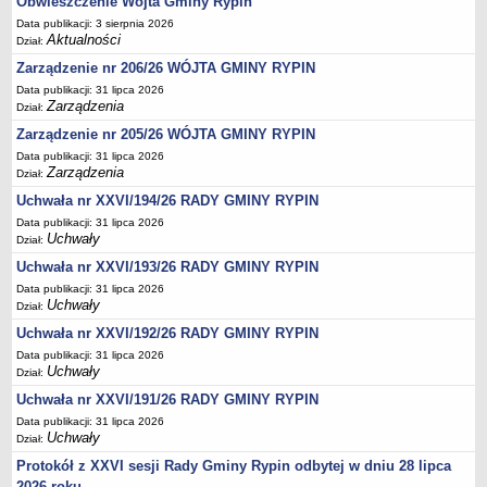
Obwieszczenie Wójta Gminy Rypin
Regulamin naboru na wolne stanowiska urzędnicze
Data publikacji: 3 sierpnia 2026
Ogłoszenia o naborze na wolne stanowiska urzędnicze
Aktualności
Dział:
Lista kandydatów spełniających wymagania formalne w naborach na
Zarządzenie nr 206/26 WÓJTA GMINY RYPIN
wolne stanowiska urzędnicze
Data publikacji: 31 lipca 2026
Zarządzenia
Wyniki naboru na wolne stanowiska urzędnicze
Dział:
Zarządzenie nr 205/26 WÓJTA GMINY RYPIN
Petycje
Data publikacji: 31 lipca 2026
Sygnaliści
Zarządzenia
Dział:
Galeria
Uchwała nr XXVI/194/26 RADY GMINY RYPIN
Raporty o stanie dostępności
Data publikacji: 31 lipca 2026
Uchwały
Dział:
Wnioski
Uchwała nr XXVI/193/26 RADY GMINY RYPIN
WŁADZE I STRUKTURA
Data publikacji: 31 lipca 2026
Struktura organizacyjna
Uchwały
Dział:
Rada gminy
Uchwała nr XXVI/192/26 RADY GMINY RYPIN
Wójt
Data publikacji: 31 lipca 2026
Uchwały
Dział:
Urząd gminy
Uchwała nr XXVI/191/26 RADY GMINY RYPIN
Jednostki organizacyjne, GOPS, Instytucja kultury, OSP
Data publikacji: 31 lipca 2026
Jednostki pomocnicze - sołectwa
Uchwały
Dział:
Protokół z XXVI sesji Rady Gminy Rypin odbytej w dniu 28 lipca
Plan pracy komisji rewizyjnej
2026 roku