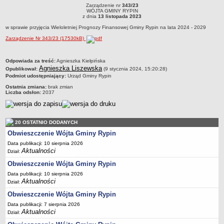
RYPIN
R
Zarządzenie nr
343/23
Dane statystyczne
Zarządzenie nr 343/23WÓJTA GMINY RYPINz dnia 13 listopada 2023w sprawie
WÓJTA GMINY RYPIN
przyjęcia Wieloletniej Prognozy Finansowej Gminy Rypin na lata 2024 - 2029
z dnia
13 listopada 2023
Zadania publiczne
w sprawie przyjęcia Wieloletniej Prognozy Finansowej Gminy Rypin na lata 2024 - 2029
Związki i stowarzyszenia
Zarządzenie Nr 343/23 (17530kB)
Realizacja zadań publicznych
metryczka
Odpowiada za treść:
Agnieszka Kiełpińska
Rejestr zbiorów danych osobowych
Agnieszka Liszewska
Opublikował:
(9 stycznia 2024, 15:20:28)
Rejestr instytucji kultury
Podmiot udostępniający:
Urząd Gminy Rypin
Ostatnia zmiana:
brak zmian
RODO Klauzule informacyjne
Liczba odsłon:
2037
AKTUALNOŚCI I OGŁOSZENIA
URZĄD GMINY
Dane teleadresowe
20 OSTATNIO DODANYCH
Obwieszczenie Wójta Gminy Rypin
Tabela informacyjna
Data publikacji: 10 sierpnia 2026
Czas pracy urzędu
Aktualności
Dział:
Nr konta bankowego, NIP, REGON
Obwieszczenie Wójta Gminy Rypin
Pracownicy urzędu - urząd gminy
Data publikacji: 10 sierpnia 2026
Aktualności
Dział:
Pracownicy urzędu - baza magazynowo - warsztatowa
Obwieszczenie Wójta Gminy Rypin
Kompetencje referatów
Data publikacji: 7 sierpnia 2026
Regulamin organizacyjny
Aktualności
Dział: