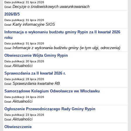
Sesje Rady Gminy Rypin
Data publikacji: 31 lipca 2026
Decyzje o środowiskowych uwarunkowaniach
Dział:
PRAWO LOKALNE
2026/B/5
Statut
Data publikacji: 31 lipca 2026
Strategia rozwoju
Karty informacyjne SIOS
Dział:
Uchwały
Informacja o wykonaniu budżetu gminy Rypin za II kwartał 2026
roku
Projekty uchwał
Data publikacji: 31 lipca 2026
Protokoły
Informacje z wykonania budżetu gminy (w tym ulgi, odroczenia)
Dział:
Imienne wykazy głosowań radnych
Obwieszczenie Wójta Gminy Rypin
Postać dokumentów
Data publikacji: 30 lipca 2026
Aktualności
Dział:
Akty Prawne, Dzienniki Ustaw, Monitory Polskie
Sprawozdania za II kwartał 2026 r.
Prawo miejscowe
Data publikacji: 28 lipca 2026
Zarządzenia
Sprawozdania kwartalne RB
Dział:
Studium uwarunkowań i kierunków zagospodarowania
Samorządowe Kolegium Odwoławcze we Włocławku
przestrzennego
Data publikacji: 24 lipca 2026
Aktualności
Dział:
Dane przestrzenne - MPZP
Ogłoszenie Przewodniczącego Rady Gminy Rypin
Stałe obwody głosowania, numery, granice oraz siedziby
Data publikacji: 23 lipca 2026
obwodowych komisji wyborczych, opis granic okręgów wyborczych
Aktualności
Dział:
Plan ogólny gminy Rypin
Obwieszczenie