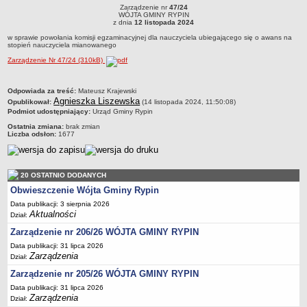
RYPIN
R
Zarządzenie nr
47/24
Dane statystyczne
Zarządzenie nr 47/24WÓJTA GMINY RYPINz dnia 12 listopada 2024w sprawie
WÓJTA GMINY RYPIN
powołania komisji egzaminacyjnej dla nauczyciela ubiegającego się o awans na
z dnia
12 listopada 2024
stopień nauczyciela mianowanego
Zadania publiczne
w sprawie powołania komisji egzaminacyjnej dla nauczyciela ubiegającego się o awans na
stopień nauczyciela mianowanego
Związki i stowarzyszenia
Zarządzenie Nr 47/24 (310kB)
Realizacja zadań publicznych
Rejestr zbiorów danych osobowych
metryczka
Odpowiada za treść:
Mateusz Krajewski
Agnieszka Liszewska
Opublikował:
Rejestr instytucji kultury
(14 listopada 2024, 11:50:08)
Podmiot udostępniający:
Urząd Gminy Rypin
RODO Klauzule informacyjne
Ostatnia zmiana:
brak zmian
Liczba odsłon:
1677
AKTUALNOŚCI I OGŁOSZENIA
URZĄD GMINY
Dane teleadresowe
20 OSTATNIO DODANYCH
Tabela informacyjna
Obwieszczenie Wójta Gminy Rypin
Czas pracy urzędu
Data publikacji: 3 sierpnia 2026
Aktualności
Dział:
Nr konta bankowego, NIP, REGON
Zarządzenie nr 206/26 WÓJTA GMINY RYPIN
Pracownicy urzędu - urząd gminy
Data publikacji: 31 lipca 2026
Pracownicy urzędu - baza magazynowo - warsztatowa
Zarządzenia
Dział:
Kompetencje referatów
Zarządzenie nr 205/26 WÓJTA GMINY RYPIN
Data publikacji: 31 lipca 2026
Regulamin organizacyjny
Zarządzenia
Dział: