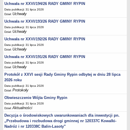
Regulamin naboru na wolne stanowiska urzędnicze
Uchwała nr XXVI/194/26 RADY GMINY RYPIN
Ogłoszenia o naborze na wolne stanowiska urzędnicze
Data publikacji: 31 lipca 2026
Uchwały
Dział:
Lista kandydatów spełniających wymagania formalne w naborach na
wolne stanowiska urzędnicze
Uchwała nr XXVI/193/26 RADY GMINY RYPIN
Data publikacji: 31 lipca 2026
Wyniki naboru na wolne stanowiska urzędnicze
Uchwały
Dział:
Petycje
Uchwała nr XXVI/192/26 RADY GMINY RYPIN
Sygnaliści
Data publikacji: 31 lipca 2026
Uchwały
Dział:
Galeria
Uchwała nr XXVI/191/26 RADY GMINY RYPIN
Raporty o stanie dostępności
Data publikacji: 31 lipca 2026
Wnioski
Uchwały
Dział:
WŁADZE I STRUKTURA
Protokół z XXVI sesji Rady Gminy Rypin odbytej w dniu 28 lipca
Struktura organizacyjna
2026 roku
Data publikacji: 31 lipca 2026
Rada gminy
Protokoły
Dział:
Wójt
Obwieszczenie Wójta Gminy Rypin
Urząd gminy
Data publikacji: 31 lipca 2026
Aktualności
Dział:
Jednostki organizacyjne, GOPS, Instytucja kultury, OSP
Decyzja o środowiskowych uwarunkowaniach dla inwestycji pn.
Jednostki pomocnicze - sołectwa
„Przebudowa i rozbudowa drogi gminnej nr 120337C Kowalki-
Plan pracy komisji rewizyjnej
Nadróż i nr 120338C Balin-Lasoty”