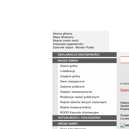
Strona główna
Mapa Biuletynu
Rejestr zmian treści
Statystyki oglądalności
Dziennik Ustaw
Monitor Polski
DEKLARACJA DOSTĘPNOŚCI
Menu
NASZA GMINA
Status gminy
Lokalizacja
Zarzą
Insygnia gminy
Dane statystyczne
w spra
Zadania publiczne
Zarzą
Związki i stowarzyszenia
Realizacja zadań publicznych
Rejestr zbiorów danych osobowych
metry
Odpow
Opubl
Rejestr instytucji kultury
Podmi
RODO Klauzule informacyjne
Ostat
AKTUALNOŚCI I OGŁOSZENIA
Liczb
URZĄD GMINY
Dane teleadresowe