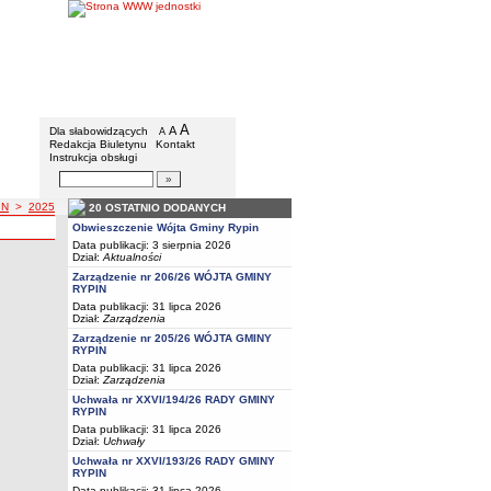
Gmina Rypin
Menu dodatkowe
A
powiększ czcionkę
A
standardowy rozmiar czcionki
Dla słabowidzących
A
pomniejsz czcionkę
Redakcja Biuletynu
Kontakt
Instrukcja obsługi
Wyszukiwarka artykułów
Szukaj
IN
>
2025
20 OSTATNIO DODANYCH
Y RYPIN
a z roku
A GMINY RYPIN
Obwieszczenie Wójta Gminy Rypin
Data publikacji: 3 sierpnia 2026
Dział:
Aktualności
Zarządzenie nr 206/26 WÓJTA GMINY
zdania rocznego z wykonania budżetu gminy za 2024 rok
RYPIN
Data publikacji: 31 lipca 2026
Dział:
Zarządzenia
Zarządzenie nr 205/26 WÓJTA GMINY
RYPIN
Data publikacji: 31 lipca 2026
Dział:
Zarządzenia
Uchwała nr XXVI/194/26 RADY GMINY
RYPIN
Data publikacji: 31 lipca 2026
Dział:
Uchwały
Uchwała nr XXVI/193/26 RADY GMINY
RYPIN
Data publikacji: 31 lipca 2026