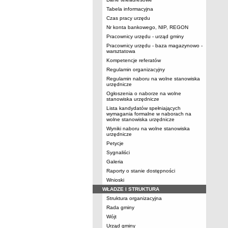
Tabela informacyjna
Czas pracy urzędu
Nr konta bankowego, NIP, REGON
Pracownicy urzędu - urząd gminy
Pracownicy urzędu - baza magazynowo -
warsztatowa
Kompetencje referatów
Regulamin organizacyjny
Regulamin naboru na wolne stanowiska
urzędnicze
Ogłoszenia o naborze na wolne
stanowiska urzędnicze
Lista kandydatów spełniających
wymagania formalne w naborach na
wolne stanowiska urzędnicze
Wyniki naboru na wolne stanowiska
urzędnicze
Petycje
Sygnaliści
Galeria
Raporty o stanie dostępności
Wnioski
WŁADZE I STRUKTURA
Struktura organizacyjna
Rada gminy
Wójt
Urząd gminy