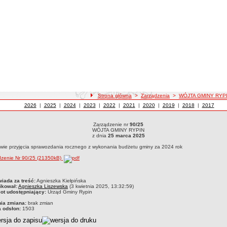
ścieżka nawigacji
Strona główna
>
Zarządzenia
>
WÓJTA GMINY RYP
Zarządzenia z roku
2026
WÓJTA GMINY RYPIN
|
Zarządzenia z roku
2025
WÓJTA GMINY RYPIN
|
Zarządzenia z roku
2024
WÓJTA GMINY RYPIN
|
Zarządzenia z roku
2023
WÓJTA GMINY RYPIN
|
Zarządzenia z roku
2022
WÓJTA GMINY RYPIN
|
Zarządzenia z roku
2021
WÓJTA GMINY RYPIN
|
Zarządzenia z roku
2020
WÓJTA GMINY RYPIN
|
Zarządzenia z roku
2019
WÓJTA GMINY RYPIN
|
Zarządzenia z roku
2018
WÓJTA GMIN
|
Zarządzeni
2017
WÓJT
Zarządzenie nr
90/25
dzenie nr 90/25WÓJTA GMINY RYPINz dnia 25 marca 2025w sprawie przyjęcia sprawo
WÓJTA GMINY RYPIN
z dnia
25 marca 2025
wie przyjęcia sprawozdania rocznego z wykonania budżetu gminy za 2024 rok
dzenie Nr 90/25 (21350kB)
czka
iada za treść:
Agnieszka Kiełpińska
ikował:
Agnieszka Liszewska
(3 kwietnia 2025, 13:32:59)
ot udostępniający:
Urząd Gminy Rypin
nia zmiana:
brak zmian
a odsłon:
1503