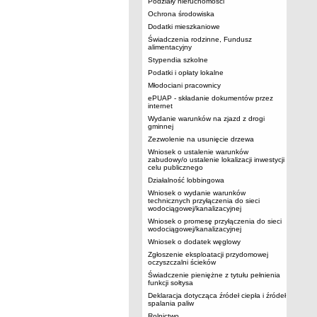
Podziały nieruchomości
Ochrona środowiska
Dodatki mieszkaniowe
Świadczenia rodzinne, Fundusz
alimentacyjny
Stypendia szkolne
Podatki i opłaty lokalne
Młodociani pracownicy
ePUAP - składanie dokumentów przez
internet
Wydanie warunków na zjazd z drogi
gminnej
Zezwolenie na usunięcie drzewa
Wniosek o ustalenie warunków
zabudowy/o ustalenie lokalizacji inwestycji
celu publicznego
Działalność lobbingowa
Wniosek o wydanie warunków
technicznych przyłączenia do sieci
wodociągowej/kanalizacyjnej
Wniosek o promesę przyłączenia do sieci
wodociągowej/kanalizacyjnej
Wniosek o dodatek węglowy
Zgłoszenie eksploatacji przydomowej
oczyszczalni ścieków
Świadczenie pieniężne z tytułu pełnienia
funkcji sołtysa
Deklaracja dotycząca źródeł ciepła i źródeł
spalania paliw
Rolnictwo