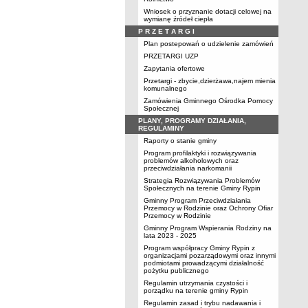
Wniosek o przyznanie dotacji celowej na
wymianę źródeł ciepła
P R Z E T A R G I
Plan postepowań o udzielenie zamówień
PRZETARGI UZP
Zapytania ofertowe
Przetargi - zbycie,dzierżawa,najem mienia
komunalnego
Zamówienia Gminnego Ośrodka Pomocy
Społecznej
PLANY, PROGRAMY DZIAŁANIA,
REGULAMINY
Raporty o stanie gminy
Program profilaktyki i rozwiązywania
problemów alkoholowych oraz
przeciwdziałania narkomanii
Strategia Rozwiązywania Problemów
Społecznych na terenie Gminy Rypin
Gminny Program Przeciwdziałania
Przemocy w Rodzinie oraz Ochrony Ofiar
Przemocy w Rodzinie
Gminny Program Wspierania Rodziny na
lata 2023 - 2025
Program współpracy Gminy Rypin z
organizacjami pozarządowymi oraz innymi
podmiotami prowadzącymi działalność
pożytku publicznego
Regulamin utrzymania czystości i
porządku na terenie gminy Rypin
Regulamin zasad i trybu nadawania i