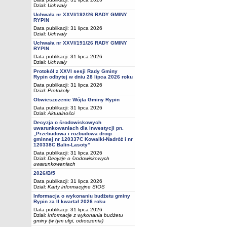
Dział:
Uchwały
Uchwała nr XXVI/192/26 RADY GMINY
RYPIN
Data publikacji: 31 lipca 2026
Dział:
Uchwały
Uchwała nr XXVI/191/26 RADY GMINY
RYPIN
Data publikacji: 31 lipca 2026
Dział:
Uchwały
Protokół z XXVI sesji Rady Gminy
Rypin odbytej w dniu 28 lipca 2026 roku
Data publikacji: 31 lipca 2026
Dział:
Protokoły
Obwieszczenie Wójta Gminy Rypin
Data publikacji: 31 lipca 2026
Dział:
Aktualności
Decyzja o środowiskowych
uwarunkowaniach dla inwestycji pn.
„Przebudowa i rozbudowa drogi
gminnej nr 120337C Kowalki-Nadróż i nr
120338C Balin-Lasoty”
Data publikacji: 31 lipca 2026
Dział:
Decyzje o środowiskowych
uwarunkowaniach
2026/B/5
Data publikacji: 31 lipca 2026
Dział:
Karty informacyjne SIOS
Informacja o wykonaniu budżetu gminy
Rypin za II kwartał 2026 roku
Data publikacji: 31 lipca 2026
Dział:
Informacje z wykonania budżetu
gminy (w tym ulgi, odroczenia)