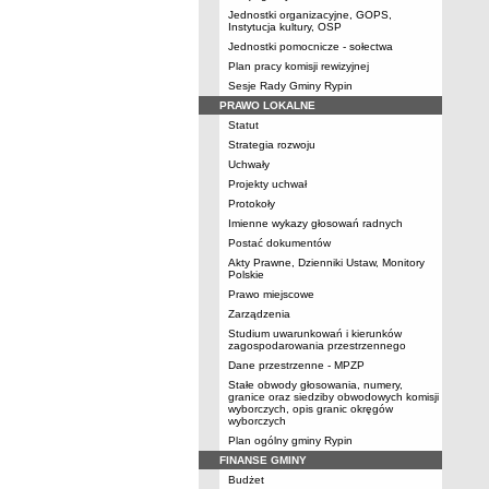
Jednostki organizacyjne, GOPS,
Instytucja kultury, OSP
Jednostki pomocnicze - sołectwa
Plan pracy komisji rewizyjnej
Sesje Rady Gminy Rypin
PRAWO LOKALNE
Statut
Strategia rozwoju
Uchwały
Projekty uchwał
Protokoły
Imienne wykazy głosowań radnych
Postać dokumentów
Akty Prawne, Dzienniki Ustaw, Monitory
Polskie
Prawo miejscowe
Zarządzenia
Studium uwarunkowań i kierunków
zagospodarowania przestrzennego
Dane przestrzenne - MPZP
Stałe obwody głosowania, numery,
granice oraz siedziby obwodowych komisji
wyborczych, opis granic okręgów
wyborczych
Plan ogólny gminy Rypin
FINANSE GMINY
Budżet