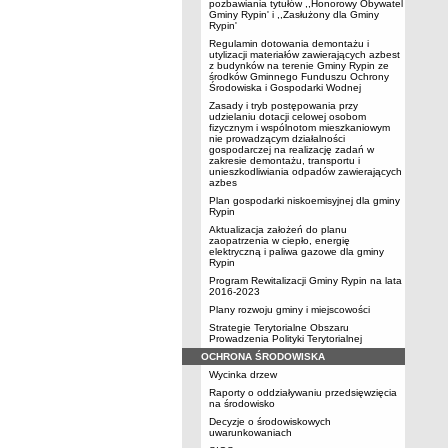
pozbawiania tytułów ,,Honorowy Obywatel
Gminy Rypin' i ,,Zasłużony dla Gminy
Rypin'
Regulamin dotowania demontażu i
utylizacji materiałów zawierających azbest
z budynków na terenie Gminy Rypin ze
środków Gminnego Funduszu Ochrony
Środowiska i Gospodarki Wodnej
Zasady i tryb postępowania przy
udzielaniu dotacji celowej osobom
fizycznym i wspólnotom mieszkaniowym
nie prowadzącym działalności
gospodarczej na realizację zadań w
zakresie demontażu, transportu i
unieszkodliwiania odpadów zawierających
azbes
Plan gospodarki niskoemisyjnej dla gminy
Rypin
Aktualizacja założeń do planu
zaopatrzenia w ciepło, energię
elektryczną i paliwa gazowe dla gminy
Rypin
Program Rewitalizacji Gminy Rypin na lata
2016-2023
Plany rozwoju gminy i miejscowości
Strategie Terytorialne Obszaru
Prowadzenia Polityki Terytorialnej
OCHRONA ŚRODOWISKA
Wycinka drzew
Raporty o oddziaływaniu przedsięwzięcia
na środowisko
Decyzje o środowiskowych
uwarunkowaniach