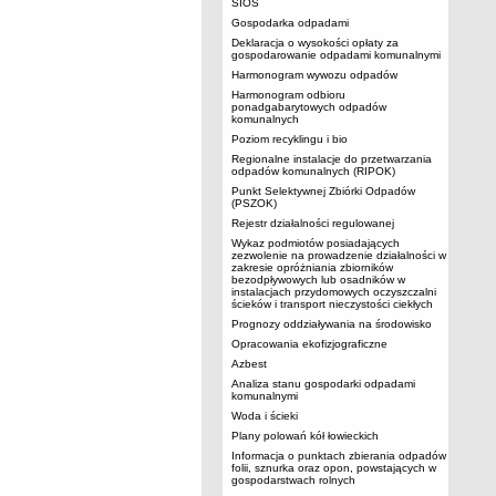
SIOS
Gospodarka odpadami
Deklaracja o wysokości opłaty za
gospodarowanie odpadami komunalnymi
Harmonogram wywozu odpadów
Harmonogram odbioru
ponadgabarytowych odpadów
komunalnych
Poziom recyklingu i bio
Regionalne instalacje do przetwarzania
odpadów komunalnych (RIPOK)
Punkt Selektywnej Zbiórki Odpadów
(PSZOK)
Rejestr działalności regulowanej
Wykaz podmiotów posiadających
zezwolenie na prowadzenie działalności w
zakresie opróżniania zbiorników
bezodpływowych lub osadników w
instalacjach przydomowych oczyszczalni
ścieków i transport nieczystości ciekłych
Prognozy oddziaływania na środowisko
Opracowania ekofizjograficzne
Azbest
Analiza stanu gospodarki odpadami
komunalnymi
Woda i ścieki
Plany polowań kół łowieckich
Informacja o punktach zbierania odpadów
folii, sznurka oraz opon, powstających w
gospodarstwach rolnych