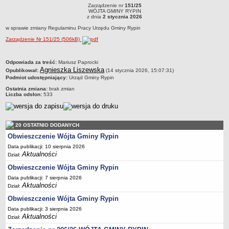
RYPIN
R
Zarządzenie nr
151/25
Dane statystyczne
Zarządzenie nr 151/25WÓJTA GMINY RYPINz dnia 2 stycznia 2026w sprawie
WÓJTA GMINY RYPIN
zmiany Regulaminu Pracy Urzędu Gminy Rypin
z dnia
2 stycznia 2026
Zadania publiczne
w sprawie zmiany Regulaminu Pracy Urzędu Gminy Rypin
Związki i stowarzyszenia
Zarządzenie Nr 151/25 (506kB)
Realizacja zadań publicznych
metryczka
Odpowiada za treść:
Mariusz Paprocki
Rejestr zbiorów danych osobowych
Agnieszka Liszewska
Opublikował:
(14 stycznia 2026, 15:07:31)
Rejestr instytucji kultury
Podmiot udostępniający:
Urząd Gminy Rypin
Ostatnia zmiana:
brak zmian
RODO Klauzule informacyjne
Liczba odsłon:
533
AKTUALNOŚCI I OGŁOSZENIA
URZĄD GMINY
Dane teleadresowe
20 OSTATNIO DODANYCH
Obwieszczenie Wójta Gminy Rypin
Tabela informacyjna
Data publikacji: 10 sierpnia 2026
Czas pracy urzędu
Aktualności
Dział:
Nr konta bankowego, NIP, REGON
Obwieszczenie Wójta Gminy Rypin
Pracownicy urzędu - urząd gminy
Data publikacji: 7 sierpnia 2026
Aktualności
Dział:
Pracownicy urzędu - baza magazynowo - warsztatowa
Obwieszczenie Wójta Gminy Rypin
Kompetencje referatów
Data publikacji: 3 sierpnia 2026
Regulamin organizacyjny
Aktualności
Dział: