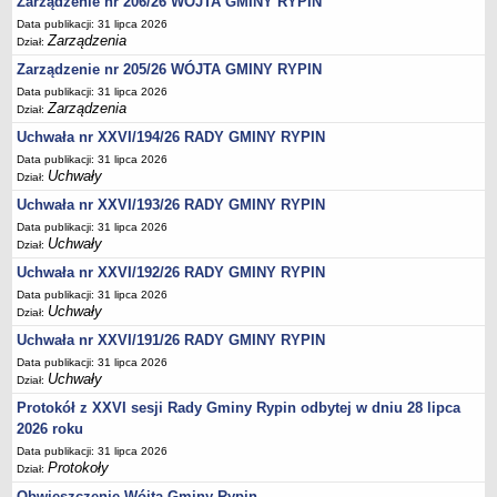
Zarządzenie nr 206/26 WÓJTA GMINY RYPIN
Regulamin naboru na wolne stanowiska urzędnicze
Data publikacji: 31 lipca 2026
Ogłoszenia o naborze na wolne stanowiska urzędnicze
Zarządzenia
Dział:
Lista kandydatów spełniających wymagania formalne w naborach na
Zarządzenie nr 205/26 WÓJTA GMINY RYPIN
wolne stanowiska urzędnicze
Data publikacji: 31 lipca 2026
Zarządzenia
Wyniki naboru na wolne stanowiska urzędnicze
Dział:
Uchwała nr XXVI/194/26 RADY GMINY RYPIN
Petycje
Data publikacji: 31 lipca 2026
Sygnaliści
Uchwały
Dział:
Galeria
Uchwała nr XXVI/193/26 RADY GMINY RYPIN
Raporty o stanie dostępności
Data publikacji: 31 lipca 2026
Uchwały
Dział:
Wnioski
Uchwała nr XXVI/192/26 RADY GMINY RYPIN
WŁADZE I STRUKTURA
Data publikacji: 31 lipca 2026
Struktura organizacyjna
Uchwały
Dział:
Rada gminy
Uchwała nr XXVI/191/26 RADY GMINY RYPIN
Wójt
Data publikacji: 31 lipca 2026
Uchwały
Dział:
Urząd gminy
Protokół z XXVI sesji Rady Gminy Rypin odbytej w dniu 28 lipca
Jednostki organizacyjne, GOPS, Instytucja kultury, OSP
2026 roku
Jednostki pomocnicze - sołectwa
Data publikacji: 31 lipca 2026
Protokoły
Dział:
Plan pracy komisji rewizyjnej
Obwieszczenie Wójta Gminy Rypin