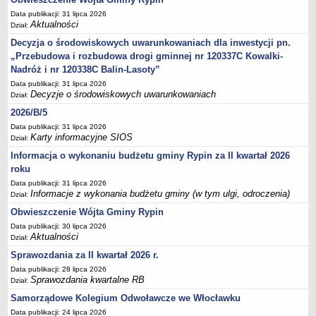
Sesje Rady Gminy Rypin
Data publikacji: 31 lipca 2026
PRAWO LOKALNE
Aktualności
Dział:
Statut
Decyzja o środowiskowych uwarunkowaniach dla inwestycji pn.
Strategia rozwoju
„Przebudowa i rozbudowa drogi gminnej nr 120337C Kowalki-
Nadróż i nr 120338C Balin-Lasoty”
Uchwały
Data publikacji: 31 lipca 2026
Projekty uchwał
Decyzje o środowiskowych uwarunkowaniach
Dział:
Protokoły
2026/B/5
Imienne wykazy głosowań radnych
Data publikacji: 31 lipca 2026
Karty informacyjne SIOS
Dział:
Postać dokumentów
Informacja o wykonaniu budżetu gminy Rypin za II kwartał 2026
Akty Prawne, Dzienniki Ustaw, Monitory Polskie
roku
Prawo miejscowe
Data publikacji: 31 lipca 2026
Informacje z wykonania budżetu gminy (w tym ulgi, odroczenia)
Dział:
Zarządzenia
Obwieszczenie Wójta Gminy Rypin
Studium uwarunkowań i kierunków zagospodarowania
Data publikacji: 30 lipca 2026
przestrzennego
Aktualności
Dział:
Dane przestrzenne - MPZP
Sprawozdania za II kwartał 2026 r.
Stałe obwody głosowania, numery, granice oraz siedziby
Data publikacji: 28 lipca 2026
Sprawozdania kwartalne RB
Dział:
obwodowych komisji wyborczych, opis granic okręgów wyborczych
Samorządowe Kolegium Odwoławcze we Włocławku
Plan ogólny gminy Rypin
Data publikacji: 24 lipca 2026