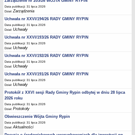
Zarządzenie nr 205/26 WÓJTA GMINY RYPIN
Regulamin naboru na wolne stanowiska urzędnicze
Data publikacji: 31 lipca 2026
Ogłoszenia o naborze na wolne stanowiska urzędnicze
Zarządzenia
Dział:
Lista kandydatów spełniających wymagania formalne w naborach na
Uchwała nr XXVI/194/26 RADY GMINY RYPIN
wolne stanowiska urzędnicze
Data publikacji: 31 lipca 2026
Uchwały
Wyniki naboru na wolne stanowiska urzędnicze
Dział:
Uchwała nr XXVI/193/26 RADY GMINY RYPIN
Petycje
Data publikacji: 31 lipca 2026
Sygnaliści
Uchwały
Dział:
Galeria
Uchwała nr XXVI/192/26 RADY GMINY RYPIN
Raporty o stanie dostępności
Data publikacji: 31 lipca 2026
Uchwały
Dział:
Wnioski
Uchwała nr XXVI/191/26 RADY GMINY RYPIN
WŁADZE I STRUKTURA
Data publikacji: 31 lipca 2026
Struktura organizacyjna
Uchwały
Dział:
Rada gminy
Protokół z XXVI sesji Rady Gminy Rypin odbytej w dniu 28 lipca
Wójt
2026 roku
Data publikacji: 31 lipca 2026
Urząd gminy
Protokoły
Dział:
Jednostki organizacyjne, GOPS, Instytucja kultury, OSP
Obwieszczenie Wójta Gminy Rypin
Jednostki pomocnicze - sołectwa
Data publikacji: 31 lipca 2026
Aktualności
Dział:
Plan pracy komisji rewizyjnej
Decyzja o środowiskowych uwarunkowaniach dla inwestycji pn.