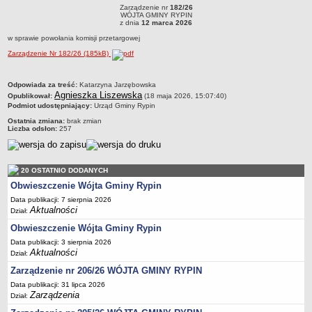
RYPIN
R
Zarządzenie nr
182/26
Dane statystyczne
Zarządzenie nr 182/26WÓJTA GMINY RYPINz dnia 12 marca 2026w sprawie
WÓJTA GMINY RYPIN
powołania komisji przetargowej
z dnia
12 marca 2026
Zadania publiczne
w sprawie powołania komisji przetargowej
Związki i stowarzyszenia
Zarządzenie Nr 182/26 (185kB)
Realizacja zadań publicznych
metryczka
Odpowiada za treść:
Katarzyna Jarzębowska
Rejestr zbiorów danych osobowych
Agnieszka Liszewska
Opublikował:
(18 maja 2026, 15:07:40)
Rejestr instytucji kultury
Podmiot udostępniający:
Urząd Gminy Rypin
Ostatnia zmiana:
brak zmian
RODO Klauzule informacyjne
Liczba odsłon:
257
AKTUALNOŚCI I OGŁOSZENIA
URZĄD GMINY
Dane teleadresowe
20 OSTATNIO DODANYCH
Obwieszczenie Wójta Gminy Rypin
Tabela informacyjna
Data publikacji: 7 sierpnia 2026
Czas pracy urzędu
Aktualności
Dział:
Nr konta bankowego, NIP, REGON
Obwieszczenie Wójta Gminy Rypin
Pracownicy urzędu - urząd gminy
Data publikacji: 3 sierpnia 2026
Aktualności
Dział:
Pracownicy urzędu - baza magazynowo - warsztatowa
Zarządzenie nr 206/26 WÓJTA GMINY RYPIN
Kompetencje referatów
Data publikacji: 31 lipca 2026
Regulamin organizacyjny
Zarządzenia
Dział: