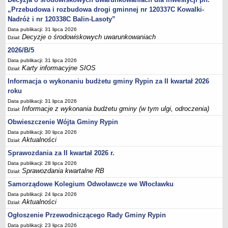
Sesje Rady Gminy Rypin
„Przebudowa i rozbudowa drogi gminnej nr 120337C Kowalki-
PRAWO LOKALNE
Nadróż i nr 120338C Balin-Lasoty”
Statut
Data publikacji: 31 lipca 2026
Decyzje o środowiskowych uwarunkowaniach
Dział:
Strategia rozwoju
2026/B/5
Uchwały
Data publikacji: 31 lipca 2026
Projekty uchwał
Karty informacyjne SIOS
Dział:
Protokoły
Informacja o wykonaniu budżetu gminy Rypin za II kwartał 2026
roku
Imienne wykazy głosowań radnych
Data publikacji: 31 lipca 2026
Postać dokumentów
Informacje z wykonania budżetu gminy (w tym ulgi, odroczenia)
Dział:
Akty Prawne, Dzienniki Ustaw, Monitory Polskie
Obwieszczenie Wójta Gminy Rypin
Prawo miejscowe
Data publikacji: 30 lipca 2026
Aktualności
Dział:
Zarządzenia
Sprawozdania za II kwartał 2026 r.
Studium uwarunkowań i kierunków zagospodarowania
Data publikacji: 28 lipca 2026
przestrzennego
Sprawozdania kwartalne RB
Dział:
Dane przestrzenne - MPZP
Samorządowe Kolegium Odwoławcze we Włocławku
Stałe obwody głosowania, numery, granice oraz siedziby
Data publikacji: 24 lipca 2026
Aktualności
Dział:
obwodowych komisji wyborczych, opis granic okręgów wyborczych
Ogłoszenie Przewodniczącego Rady Gminy Rypin
Plan ogólny gminy Rypin
Data publikacji: 23 lipca 2026