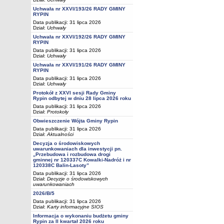
Uchwała nr XXVI/193/26 RADY GMINY
RYPIN
Data publikacji: 31 lipca 2026
Dział:
Uchwały
Uchwała nr XXVI/192/26 RADY GMINY
RYPIN
Data publikacji: 31 lipca 2026
Dział:
Uchwały
Uchwała nr XXVI/191/26 RADY GMINY
RYPIN
Data publikacji: 31 lipca 2026
Dział:
Uchwały
Protokół z XXVI sesji Rady Gminy
Rypin odbytej w dniu 28 lipca 2026 roku
Data publikacji: 31 lipca 2026
Dział:
Protokoły
Obwieszczenie Wójta Gminy Rypin
Data publikacji: 31 lipca 2026
Dział:
Aktualności
Decyzja o środowiskowych
uwarunkowaniach dla inwestycji pn.
„Przebudowa i rozbudowa drogi
gminnej nr 120337C Kowalki-Nadróż i nr
120338C Balin-Lasoty”
Data publikacji: 31 lipca 2026
Dział:
Decyzje o środowiskowych
uwarunkowaniach
2026/B/5
Data publikacji: 31 lipca 2026
Dział:
Karty informacyjne SIOS
Informacja o wykonaniu budżetu gminy
Rypin za II kwartał 2026 roku