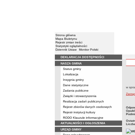
Strona główna
Mapa Biuletynu
Rejestr zmian treści
Statystyki oglądalności
Dziennik Ustaw
Monitor Polski
DEKLARACJA DOSTĘPNOŚCI
Menu
NASZA GMINA
Status gminy
Lokalizacja
Zarzą
Insygnia gminy
Dane statystyczne
w spra
Zadania publiczne
Zarzą
Związki i stowarzyszenia
Realizacja zadań publicznych
Rejestr zbiorów danych osobowych
metry
Odpow
Opubl
Rejestr instytucji kultury
Podmi
RODO Klauzule informacyjne
Ostat
AKTUALNOŚCI I OGŁOSZENIA
Liczb
URZĄD GMINY
Dane teleadresowe