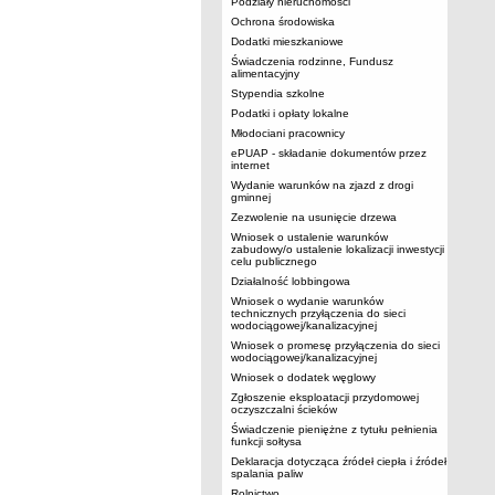
Podziały nieruchomości
Ochrona środowiska
Dodatki mieszkaniowe
Świadczenia rodzinne, Fundusz
alimentacyjny
Stypendia szkolne
Podatki i opłaty lokalne
Młodociani pracownicy
ePUAP - składanie dokumentów przez
internet
Wydanie warunków na zjazd z drogi
gminnej
Zezwolenie na usunięcie drzewa
Wniosek o ustalenie warunków
zabudowy/o ustalenie lokalizacji inwestycji
celu publicznego
Działalność lobbingowa
Wniosek o wydanie warunków
technicznych przyłączenia do sieci
wodociągowej/kanalizacyjnej
Wniosek o promesę przyłączenia do sieci
wodociągowej/kanalizacyjnej
Wniosek o dodatek węglowy
Zgłoszenie eksploatacji przydomowej
oczyszczalni ścieków
Świadczenie pieniężne z tytułu pełnienia
funkcji sołtysa
Deklaracja dotycząca źródeł ciepła i źródeł
spalania paliw
Rolnictwo