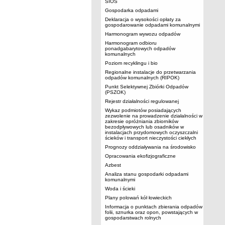
SIOS
Gospodarka odpadami
Deklaracja o wysokości opłaty za
gospodarowanie odpadami komunalnymi
Harmonogram wywozu odpadów
Harmonogram odbioru
ponadgabarytowych odpadów
komunalnych
Poziom recyklingu i bio
Regionalne instalacje do przetwarzania
odpadów komunalnych (RIPOK)
Punkt Selektywnej Zbiórki Odpadów
(PSZOK)
Rejestr działalności regulowanej
Wykaz podmiotów posiadających
zezwolenie na prowadzenie działalności w
zakresie opróżniania zbiorników
bezodpływowych lub osadników w
instalacjach przydomowych oczyszczalni
ścieków i transport nieczystości ciekłych
Prognozy oddziaływania na środowisko
Opracowania ekofizjograficzne
Azbest
Analiza stanu gospodarki odpadami
komunalnymi
Woda i ścieki
Plany polowań kół łowieckich
Informacja o punktach zbierania odpadów
folii, sznurka oraz opon, powstających w
gospodarstwach rolnych