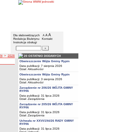
Gmina Rypin
Menu dodatkowe
A
powiększ czcionkę
A
standardowy rozmiar czcionki
Dla słabowidzących
A
pomniejsz czcionkę
Redakcja Biuletynu
Kontakt
Instrukcja obsługi
Wyszukiwarka artykułów
Szukaj
IN
>
2026
20 OSTATNIO DODANYCH
Y RYPIN
a z roku
A GMINY RYPIN
Obwieszczenie Wójta Gminy Rypin
Data publikacji: 7 sierpnia 2026
Dział:
Aktualności
Obwieszczenie Wójta Gminy Rypin
sji przetargowej
Data publikacji: 3 sierpnia 2026
Dział:
Aktualności
Zarządzenie nr 206/26 WÓJTA GMINY
RYPIN
Data publikacji: 31 lipca 2026
Dział:
Zarządzenia
Zarządzenie nr 205/26 WÓJTA GMINY
RYPIN
Data publikacji: 31 lipca 2026
Dział:
Zarządzenia
Uchwała nr XXVI/194/26 RADY GMINY
RYPIN
Data publikacji: 31 lipca 2026
Dział:
Uchwały