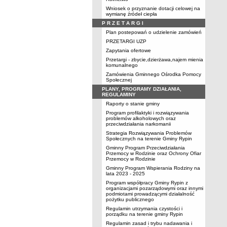
Wniosek o przyznanie dotacji celowej na
wymianę źródeł ciepła
P R Z E T A R G I
Plan postepowań o udzielenie zamówień
PRZETARGI UZP
Zapytania ofertowe
Przetargi - zbycie,dzierżawa,najem mienia
komunalnego
Zamówienia Gminnego Ośrodka Pomocy
Społecznej
PLANY, PROGRAMY DZIAŁANIA,
REGULAMINY
Raporty o stanie gminy
Program profilaktyki i rozwiązywania
problemów alkoholowych oraz
przeciwdziałania narkomanii
Strategia Rozwiązywania Problemów
Społecznych na terenie Gminy Rypin
Gminny Program Przeciwdziałania
Przemocy w Rodzinie oraz Ochrony Ofiar
Przemocy w Rodzinie
Gminny Program Wspierania Rodziny na
lata 2023 - 2025
Program współpracy Gminy Rypin z
organizacjami pozarządowymi oraz innymi
podmiotami prowadzącymi działalność
pożytku publicznego
Regulamin utrzymania czystości i
porządku na terenie gminy Rypin
Regulamin zasad i trybu nadawania i