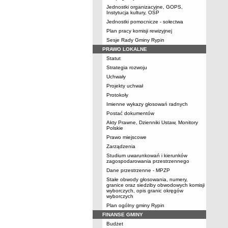
Jednostki organizacyjne, GOPS,
Instytucja kultury, OSP
Jednostki pomocnicze - sołectwa
Plan pracy komisji rewizyjnej
Sesje Rady Gminy Rypin
PRAWO LOKALNE
Statut
Strategia rozwoju
Uchwały
Projekty uchwał
Protokoły
Imienne wykazy głosowań radnych
Postać dokumentów
Akty Prawne, Dzienniki Ustaw, Monitory
Polskie
Prawo miejscowe
Zarządzenia
Studium uwarunkowań i kierunków
zagospodarowania przestrzennego
Dane przestrzenne - MPZP
Stałe obwody głosowania, numery,
granice oraz siedziby obwodowych komisji
wyborczych, opis granic okręgów
wyborczych
Plan ogólny gminy Rypin
FINANSE GMINY
Budżet