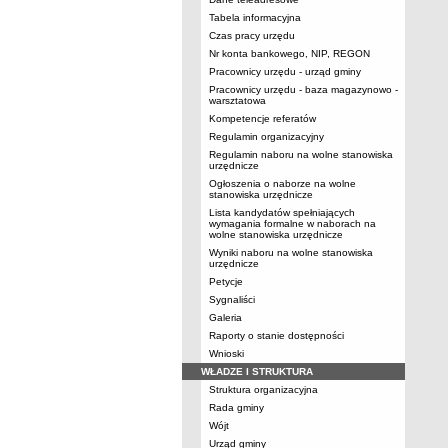
Tabela informacyjna
Czas pracy urzędu
Nr konta bankowego, NIP, REGON
Pracownicy urzędu - urząd gminy
Pracownicy urzędu - baza magazynowo -
warsztatowa
Kompetencje referatów
Regulamin organizacyjny
Regulamin naboru na wolne stanowiska
urzędnicze
Ogłoszenia o naborze na wolne
stanowiska urzędnicze
Lista kandydatów spełniających
wymagania formalne w naborach na
wolne stanowiska urzędnicze
Wyniki naboru na wolne stanowiska
urzędnicze
Petycje
Sygnaliści
Galeria
Raporty o stanie dostępności
Wnioski
WŁADZE I STRUKTURA
Struktura organizacyjna
Rada gminy
Wójt
Urząd gminy