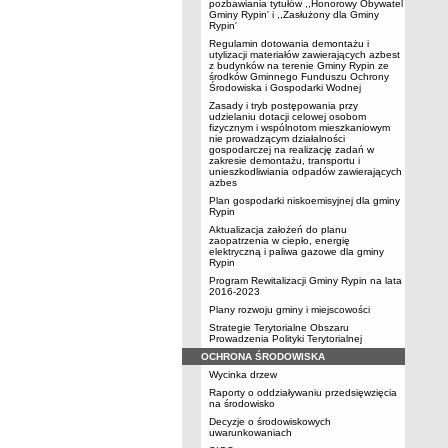
pozbawiania tytułów ,,Honorowy Obywatel
Gminy Rypin' i ,,Zasłużony dla Gminy
Rypin'
Regulamin dotowania demontażu i
utylizacji materiałów zawierających azbest
z budynków na terenie Gminy Rypin ze
środków Gminnego Funduszu Ochrony
Środowiska i Gospodarki Wodnej
Zasady i tryb postępowania przy
udzielaniu dotacji celowej osobom
fizycznym i wspólnotom mieszkaniowym
nie prowadzącym działalności
gospodarczej na realizację zadań w
zakresie demontażu, transportu i
unieszkodliwiania odpadów zawierających
azbes
Plan gospodarki niskoemisyjnej dla gminy
Rypin
Aktualizacja założeń do planu
zaopatrzenia w ciepło, energię
elektryczną i paliwa gazowe dla gminy
Rypin
Program Rewitalizacji Gminy Rypin na lata
2016-2023
Plany rozwoju gminy i miejscowości
Strategie Terytorialne Obszaru
Prowadzenia Polityki Terytorialnej
OCHRONA ŚRODOWISKA
Wycinka drzew
Raporty o oddziaływaniu przedsięwzięcia
na środowisko
Decyzje o środowiskowych
uwarunkowaniach