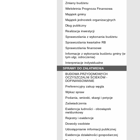
Zmiany budżetu
Wieloletnia Prognoza Finansowa
Majątek gminy
Majątek jednostek organizacyjnych
Dług publiczny
Realizacja inwestycji
Sprawozdania z wykonania budżetu
Sprawozdania kwartalne RB
Sprawozdania finansowe
Informacje z wykonania budżetu gminy (w
tym ulgi, odroczenia)
Interpretacje indywidualne
SPRAWY DO ZAŁATWIENIA
BUDOWA PRZYDOMOWYCH
OCZYSZCZALNI ŚCIEKÓW -
DOFINANSOWANIE
Preferencyjny zakup węgla
Wykaz spraw
Podania, wnioski, skargi i petycje
Zaświadczenia
Ewidencja ludności - obowiązek
meldunkowy
Rejestry i ewidencje
Dowody osobiste
Udostępnianie informacji publicznej
Ewidencja działalności gospodarczej