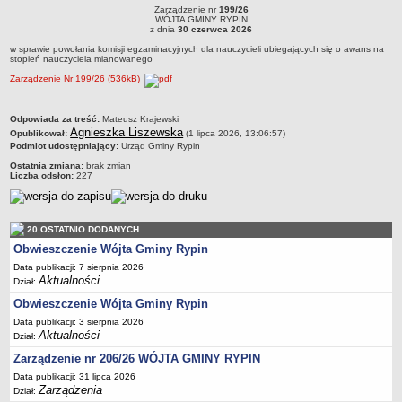
RYPIN
R
Zarządzenie nr
199/26
Dane statystyczne
Zarządzenie nr 199/26WÓJTA GMINY RYPINz dnia 30 czerwca 2026w sprawie
WÓJTA GMINY RYPIN
powołania komisji egzaminacyjnych dla nauczycieli ubiegających się o awans na
z dnia
30 czerwca 2026
stopień nauczyciela mianowanego
Zadania publiczne
w sprawie powołania komisji egzaminacyjnych dla nauczycieli ubiegających się o awans na
stopień nauczyciela mianowanego
Związki i stowarzyszenia
Zarządzenie Nr 199/26 (536kB)
Realizacja zadań publicznych
Rejestr zbiorów danych osobowych
metryczka
Odpowiada za treść:
Mateusz Krajewski
Agnieszka Liszewska
Opublikował:
Rejestr instytucji kultury
(1 lipca 2026, 13:06:57)
Podmiot udostępniający:
Urząd Gminy Rypin
RODO Klauzule informacyjne
Ostatnia zmiana:
brak zmian
Liczba odsłon:
227
AKTUALNOŚCI I OGŁOSZENIA
URZĄD GMINY
Dane teleadresowe
20 OSTATNIO DODANYCH
Tabela informacyjna
Obwieszczenie Wójta Gminy Rypin
Czas pracy urzędu
Data publikacji: 7 sierpnia 2026
Aktualności
Dział:
Nr konta bankowego, NIP, REGON
Obwieszczenie Wójta Gminy Rypin
Pracownicy urzędu - urząd gminy
Data publikacji: 3 sierpnia 2026
Pracownicy urzędu - baza magazynowo - warsztatowa
Aktualności
Dział:
Kompetencje referatów
Zarządzenie nr 206/26 WÓJTA GMINY RYPIN
Data publikacji: 31 lipca 2026
Regulamin organizacyjny
Zarządzenia
Dział: