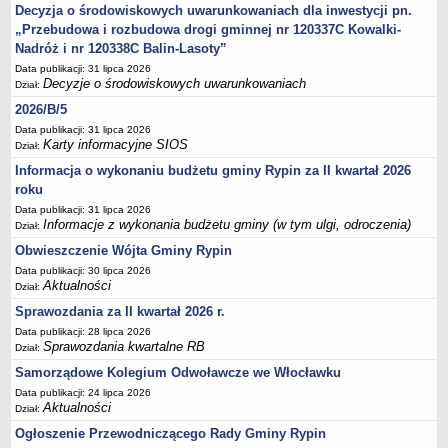
Sesje Rady Gminy Rypin
Decyzja o środowiskowych uwarunkowaniach dla inwestycji pn.
„Przebudowa i rozbudowa drogi gminnej nr 120337C Kowalki-
PRAWO LOKALNE
Nadróż i nr 120338C Balin-Lasoty”
Statut
Data publikacji: 31 lipca 2026
Strategia rozwoju
Decyzje o środowiskowych uwarunkowaniach
Dział:
Uchwały
2026/B/5
Projekty uchwał
Data publikacji: 31 lipca 2026
Karty informacyjne SIOS
Dział:
Protokoły
Informacja o wykonaniu budżetu gminy Rypin za II kwartał 2026
Imienne wykazy głosowań radnych
roku
Postać dokumentów
Data publikacji: 31 lipca 2026
Informacje z wykonania budżetu gminy (w tym ulgi, odroczenia)
Dział:
Akty Prawne, Dzienniki Ustaw, Monitory Polskie
Obwieszczenie Wójta Gminy Rypin
Prawo miejscowe
Data publikacji: 30 lipca 2026
Zarządzenia
Aktualności
Dział:
Studium uwarunkowań i kierunków zagospodarowania
Sprawozdania za II kwartał 2026 r.
przestrzennego
Data publikacji: 28 lipca 2026
Sprawozdania kwartalne RB
Dział:
Dane przestrzenne - MPZP
Samorządowe Kolegium Odwoławcze we Włocławku
Stałe obwody głosowania, numery, granice oraz siedziby
Data publikacji: 24 lipca 2026
obwodowych komisji wyborczych, opis granic okręgów wyborczych
Aktualności
Dział:
Plan ogólny gminy Rypin
Ogłoszenie Przewodniczącego Rady Gminy Rypin