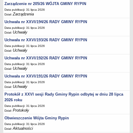
Regulamin naboru na wolne stanowiska urzędnicze
Zarządzenie nr 205/26 WÓJTA GMINY RYPIN
Ogłoszenia o naborze na wolne stanowiska urzędnicze
Data publikacji: 31 lipca 2026
Zarządzenia
Dział:
Lista kandydatów spełniających wymagania formalne w naborach na
wolne stanowiska urzędnicze
Uchwała nr XXVI/194/26 RADY GMINY RYPIN
Data publikacji: 31 lipca 2026
Wyniki naboru na wolne stanowiska urzędnicze
Uchwały
Dział:
Petycje
Uchwała nr XXVI/193/26 RADY GMINY RYPIN
Sygnaliści
Data publikacji: 31 lipca 2026
Uchwały
Dział:
Galeria
Uchwała nr XXVI/192/26 RADY GMINY RYPIN
Raporty o stanie dostępności
Data publikacji: 31 lipca 2026
Wnioski
Uchwały
Dział:
WŁADZE I STRUKTURA
Uchwała nr XXVI/191/26 RADY GMINY RYPIN
Struktura organizacyjna
Data publikacji: 31 lipca 2026
Uchwały
Dział:
Rada gminy
Protokół z XXVI sesji Rady Gminy Rypin odbytej w dniu 28 lipca
Wójt
2026 roku
Urząd gminy
Data publikacji: 31 lipca 2026
Protokoły
Dział:
Jednostki organizacyjne, GOPS, Instytucja kultury, OSP
Obwieszczenie Wójta Gminy Rypin
Jednostki pomocnicze - sołectwa
Data publikacji: 31 lipca 2026
Plan pracy komisji rewizyjnej
Aktualności
Dział: