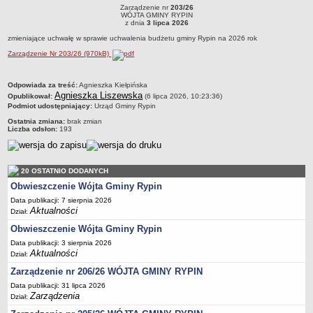
RYPIN
R
Zarządzenie nr
203/26
Dane statystyczne
Zarządzenie nr 203/26WÓJTA GMINY RYPINz dnia 3 lipca 2026zmieniające uchwałę
WÓJTA GMINY RYPIN
w sprawie uchwalenia budżetu gminy Rypin na 2026 rok
z dnia
3 lipca 2026
Zadania publiczne
zmieniające uchwałę w sprawie uchwalenia budżetu gminy Rypin na 2026 rok
Związki i stowarzyszenia
Zarządzenie Nr 203/26 (970kB)
Realizacja zadań publicznych
metryczka
Odpowiada za treść:
Agnieszka Kiełpińska
Rejestr zbiorów danych osobowych
Agnieszka Liszewska
Opublikował:
(6 lipca 2026, 10:23:36)
Rejestr instytucji kultury
Podmiot udostępniający:
Urząd Gminy Rypin
Ostatnia zmiana:
brak zmian
RODO Klauzule informacyjne
Liczba odsłon:
193
AKTUALNOŚCI I OGŁOSZENIA
URZĄD GMINY
Dane teleadresowe
20 OSTATNIO DODANYCH
Obwieszczenie Wójta Gminy Rypin
Tabela informacyjna
Data publikacji: 7 sierpnia 2026
Czas pracy urzędu
Aktualności
Dział:
Nr konta bankowego, NIP, REGON
Obwieszczenie Wójta Gminy Rypin
Pracownicy urzędu - urząd gminy
Data publikacji: 3 sierpnia 2026
Aktualności
Dział:
Pracownicy urzędu - baza magazynowo - warsztatowa
Zarządzenie nr 206/26 WÓJTA GMINY RYPIN
Kompetencje referatów
Data publikacji: 31 lipca 2026
Regulamin organizacyjny
Zarządzenia
Dział: