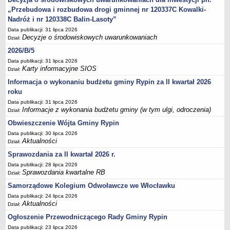
Sesje Rady Gminy Rypin
„Przebudowa i rozbudowa drogi gminnej nr 120337C Kowalki-
PRAWO LOKALNE
Nadróż i nr 120338C Balin-Lasoty”
Statut
Data publikacji: 31 lipca 2026
Decyzje o środowiskowych uwarunkowaniach
Dział:
Strategia rozwoju
2026/B/5
Uchwały
Data publikacji: 31 lipca 2026
Projekty uchwał
Karty informacyjne SIOS
Dział:
Protokoły
Informacja o wykonaniu budżetu gminy Rypin za II kwartał 2026
roku
Imienne wykazy głosowań radnych
Data publikacji: 31 lipca 2026
Postać dokumentów
Informacje z wykonania budżetu gminy (w tym ulgi, odroczenia)
Dział:
Akty Prawne, Dzienniki Ustaw, Monitory Polskie
Obwieszczenie Wójta Gminy Rypin
Prawo miejscowe
Data publikacji: 30 lipca 2026
Aktualności
Dział:
Zarządzenia
Sprawozdania za II kwartał 2026 r.
Studium uwarunkowań i kierunków zagospodarowania
Data publikacji: 28 lipca 2026
przestrzennego
Sprawozdania kwartalne RB
Dział:
Dane przestrzenne - MPZP
Samorządowe Kolegium Odwoławcze we Włocławku
Stałe obwody głosowania, numery, granice oraz siedziby
Data publikacji: 24 lipca 2026
Aktualności
Dział:
obwodowych komisji wyborczych, opis granic okręgów wyborczych
Ogłoszenie Przewodniczącego Rady Gminy Rypin
Plan ogólny gminy Rypin
Data publikacji: 23 lipca 2026