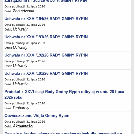
Zarządzenie nr 205/26 WÓJTA GMINY RYPIN
Regulamin naboru na wolne stanowiska urzędnicze
Data publikacji: 31 lipca 2026
Ogłoszenia o naborze na wolne stanowiska urzędnicze
Zarządzenia
Dział:
Lista kandydatów spełniających wymagania formalne w naborach na
Uchwała nr XXVI/194/26 RADY GMINY RYPIN
wolne stanowiska urzędnicze
Data publikacji: 31 lipca 2026
Uchwały
Wyniki naboru na wolne stanowiska urzędnicze
Dział:
Uchwała nr XXVI/193/26 RADY GMINY RYPIN
Petycje
Data publikacji: 31 lipca 2026
Sygnaliści
Uchwały
Dział:
Galeria
Uchwała nr XXVI/192/26 RADY GMINY RYPIN
Raporty o stanie dostępności
Data publikacji: 31 lipca 2026
Uchwały
Dział:
Wnioski
Uchwała nr XXVI/191/26 RADY GMINY RYPIN
WŁADZE I STRUKTURA
Data publikacji: 31 lipca 2026
Struktura organizacyjna
Uchwały
Dział:
Rada gminy
Protokół z XXVI sesji Rady Gminy Rypin odbytej w dniu 28 lipca
Wójt
2026 roku
Data publikacji: 31 lipca 2026
Urząd gminy
Protokoły
Dział:
Jednostki organizacyjne, GOPS, Instytucja kultury, OSP
Obwieszczenie Wójta Gminy Rypin
Jednostki pomocnicze - sołectwa
Data publikacji: 31 lipca 2026
Aktualności
Dział:
Plan pracy komisji rewizyjnej
Decyzja o środowiskowych uwarunkowaniach dla inwestycji pn.