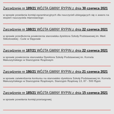
FINANSE GMINY
Budżet
Zarządzenie nr
189/21
WÓJTA GMINY RYPIN z dnia
30 czerwca 2021
Zmiany budżetu
w sprawie powołania komisji egzaminacyjnych dla nauczycieli ubiegających się o awans na
stopień nauczyciela mianowanego
Wieloletnia Prognoza Finansowa
Majątek gminy
Zarządzenie nr
188/21
WÓJTA GMINY RYPIN z dnia
22 czerwca 2021
Majątek jednostek organizacyjnych
w sprawie przedłużenia powierzenia stanowiska dyrektora Szkoły Podstawowej im. Marii
Dług publiczny
Skłodowskiej - Curie w Stępowie
Realizacja inwestycji
Zarządzenie nr
187/21
WÓJTA GMINY RYPIN z dnia
22 czerwca 2021
Sprawozdania z wykonania budżetu
w sprawie powierzenia stanowiska Dyrektora Szkoły Podstawowej im. Kornela
Sprawozdania kwartalne RB
Makuszyńskiego w Starorypinie Rządowym
Sprawozdania finansowe
Zarządzenie nr
186/21
WÓJTA GMINY RYPIN z dnia
21 czerwca 2021
Informacje z wykonania budżetu gminy (w tym ulgi, odroczenia)
Interpretacje indywidualne
w sprawie zatwierdzenia konkursu na stanowisko dyrektora Szkoły Podstawowej im. Kornela
Makuszyńskiego w Starorypinie Rządowym, Starorypin Rządowy 13, 87 - 500 Rypin
SPRAWY DO ZAŁATWIENIA
BUDOWA PRZYDOMOWYCH OCZYSZCZALNI ŚCIEKÓW -
Zarządzenie nr
185/21
WÓJTA GMINY RYPIN z dnia
15 czerwca 2021
DOFINANSOWANIE
w sprawie powołania komisji przetargowej
Preferencyjny zakup węgla
Wykaz spraw