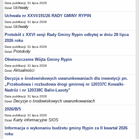
Data publikacji: 31 lipca 2026
inwestycji celu publicznego
Uchwały
Dział:
Działalność lobbingowa
Uchwała nr XXVI/191/26 RADY GMINY RYPIN
Wniosek o wydanie warunków technicznych przyłączenia do sieci
Data publikacji: 31 lipca 2026
wodociągowej/kanalizacyjnej
Uchwały
Dział:
Protokół z XXVI sesji Rady Gminy Rypin odbytej w dniu 28 lipca
Wniosek o promesę przyłączenia do sieci
2026 roku
wodociągowej/kanalizacyjnej
Data publikacji: 31 lipca 2026
Wniosek o dodatek węglowy
Protokoły
Dział:
Zgłoszenie eksploatacji przydomowej oczyszczalni ścieków
Obwieszczenie Wójta Gminy Rypin
Świadczenie pieniężne z tytułu pełnienia funkcji sołtysa
Data publikacji: 31 lipca 2026
Aktualności
Dział:
Deklaracja dotycząca źródeł ciepła i źródeł spalania paliw
Decyzja o środowiskowych uwarunkowaniach dla inwestycji pn.
Rolnictwo
„Przebudowa i rozbudowa drogi gminnej nr 120337C Kowalki-
Wniosek o przyznanie dotacji celowej na wymianę źródeł ciepła
Nadróż i nr 120338C Balin-Lasoty”
P R Z E T A R G I
Data publikacji: 31 lipca 2026
Decyzje o środowiskowych uwarunkowaniach
Dział:
Plan postepowań o udzielenie zamówień
2026/B/5
PRZETARGI UZP
Data publikacji: 31 lipca 2026
Zapytania ofertowe
Karty informacyjne SIOS
Dział:
Przetargi - zbycie,dzierżawa,najem mienia komunalnego
Informacja o wykonaniu budżetu gminy Rypin za II kwartał 2026
roku
Zamówienia Gminnego Ośrodka Pomocy Społecznej