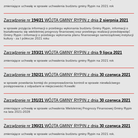
Sesje Rady Gminy Rypin
zmieniające uchwałę w sprawie uchwalenia budżetu gminy Rypin na 2021 rok
PRAWO LOKALNE
Statut
Zarządzenie nr
194/21
WÓJTA GMINY RYPIN z dnia
2 sierpnia 2021
Strategia rozwoju
w sprawie przyjęcia informacji o przebiegu wykonania budżetu Gminy Rypin, informacji o
Uchwały
kształtowaniu się wieloletniej prognozy finansowej oraz przebiegu realizacji przedsięwzięć
Gminy Rypin i informacji o przebiegu wykonania planu finansowego samorządowej instytucji
kultury - za I półrocze 2021 roku
Projekty uchwał
Protokoły
Zarządzenie nr
193/21
WÓJTA GMINY RYPIN z dnia
9 lipca 2021
Imienne wykazy głosowań radnych
zmieniające uchwałę w sprawie uchwalenia budżetu gminy Rypin na 2021 rok
Postać dokumentów
Akty Prawne, Dzienniki Ustaw, Monitory Polskie
Zarządzenie nr
192/21
WÓJTA GMINY RYPIN z dnia
30 czerwca 2021
Prawo miejscowe
w sprawie powołania komisji do przeprowadzenia kontroli w sprawie niewłaściwego
postępowania z odpadami w miejscowości Kowalki
Zarządzenia
Studium uwarunkowań i kierunków zagospodarowania
Zarządzenie nr
191/21
WÓJTA GMINY RYPIN z dnia
30 czerwca 2021
przestrzennego
zmieniające uchwałę w sprawie uchwalenia Wieloletniej Prognozy Finansowej Gminy Rypin
Dane przestrzenne - MPZP
na lata 2021-2028
Stałe obwody głosowania, numery, granice oraz siedziby
obwodowych komisji wyborczych, opis granic okręgów wyborczych
Zarządzenie nr
190/21
WÓJTA GMINY RYPIN z dnia
30 czerwca 2021
Plan ogólny gminy Rypin
zmieniające uchwałę w sprawie uchwalenia budżetu gminy Rypin na 2021 rok.