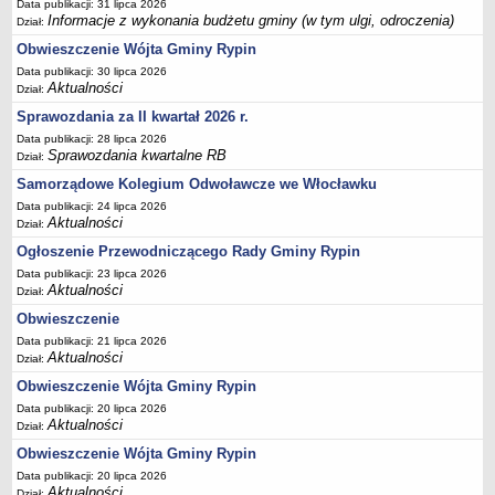
Data publikacji: 31 lipca 2026
PLANY, PROGRAMY DZIAŁANIA, REGULAMINY
Informacje z wykonania budżetu gminy (w tym ulgi, odroczenia)
Dział:
Raporty o stanie gminy
Obwieszczenie Wójta Gminy Rypin
Program profilaktyki i rozwiązywania problemów alkoholowych oraz
Data publikacji: 30 lipca 2026
przeciwdziałania narkomanii
Aktualności
Dział:
Strategia Rozwiązywania Problemów Społecznych na terenie Gminy
Sprawozdania za II kwartał 2026 r.
Rypin
Data publikacji: 28 lipca 2026
Sprawozdania kwartalne RB
Dział:
Gminny Program Przeciwdziałania Przemocy w Rodzinie oraz
Ochrony Ofiar Przemocy w Rodzinie
Samorządowe Kolegium Odwoławcze we Włocławku
Data publikacji: 24 lipca 2026
Gminny Program Wspierania Rodziny na lata 2023 - 2025
Aktualności
Dział:
Program współpracy Gminy Rypin z organizacjami pozarządowymi
Ogłoszenie Przewodniczącego Rady Gminy Rypin
oraz innymi podmiotami prowadzącymi działalność pożytku
Data publikacji: 23 lipca 2026
publicznego
Aktualności
Dział:
Regulamin utrzymania czystości i porządku na terenie gminy Rypin
Obwieszczenie
Regulamin zasad i trybu nadawania i pozbawiania tytułów
Data publikacji: 21 lipca 2026
Aktualności
Dział:
,,Honorowy Obywatel Gminy Rypin' i ,,Zasłużony dla Gminy Rypin'
Obwieszczenie Wójta Gminy Rypin
Regulamin dotowania demontażu i utylizacji materiałów
Data publikacji: 20 lipca 2026
zawierających azbest z budynków na terenie Gminy Rypin ze
Aktualności
Dział:
środków Gminnego Funduszu Ochrony Środowiska i Gospodarki
Wodnej
Obwieszczenie Wójta Gminy Rypin
Data publikacji: 20 lipca 2026
Zasady i tryb postępowania przy udzielaniu dotacji celowej osobom
Aktualności
Dział: