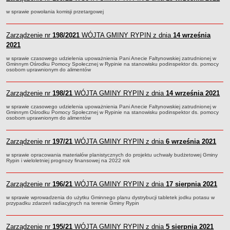
Regulamin naboru na wolne stanowiska urzędnicze
w sprawie powołania komisji przetargowej
Ogłoszenia o naborze na wolne stanowiska urzędnicze
Lista kandydatów spełniających wymagania formalne w naborach na
Zarządzenie nr
198/2021
WÓJTA GMINY RYPIN z dnia
14 września
wolne stanowiska urzędnicze
2021
Wyniki naboru na wolne stanowiska urzędnicze
w sprawie czasowego udzielenia upoważnienia Pani Anecie Faltynowskiej zatrudnionej w
Petycje
Gminnym Ośrodku Pomocy Społecznej w Rypinie na stanowisku podinspektor ds. pomocy
osobom uprawnionym do alimentów
Sygnaliści
Galeria
Zarządzenie nr
198/21
WÓJTA GMINY RYPIN z dnia
14 września 2021
Raporty o stanie dostępności
w sprawie czasowego udzielenia upoważnienia Pani Anecie Faltynowskiej zatrudnionej w
Gminnym Ośrodku Pomocy Społecznej w Rypinie na stanowisku podinspektor ds. pomocy
Wnioski
osobom uprawnionym do alimentów
WŁADZE I STRUKTURA
Struktura organizacyjna
Zarządzenie nr
197/21
WÓJTA GMINY RYPIN z dnia
6 września 2021
Rada gminy
w sprawie opracowania materiałów planistycznych do projektu uchwały budżetowej Gminy
Rypin i wieloletniej prognozy finansowej na 2022 rok
Wójt
Urząd gminy
Zarządzenie nr
196/21
WÓJTA GMINY RYPIN z dnia
17 sierpnia 2021
Jednostki organizacyjne, GOPS, Instytucja kultury, OSP
w sprawie wprowadzenia do użytku Gminnego planu dystrybucji tabletek jodku potasu w
przypadku zdarzeń radiacyjnych na terenie Gminy Rypin
Jednostki pomocnicze - sołectwa
Plan pracy komisji rewizyjnej
Zarządzenie nr
195/21
WÓJTA GMINY RYPIN z dnia
5 sierpnia 2021