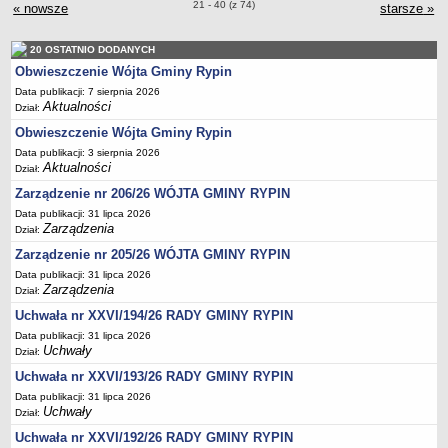
Podania, wnioski, skargi i petycje
Zarządzenia o pozycjach
21 - 40 (z 74)
« nowsze
zarządzenia WÓJTA GMINY RYPIN
starsze
zar
»
Zaświadczenia
20 OSTATNIO DODANYCH
Ewidencja ludności - obowiązek meldunkowy
Obwieszczenie Wójta Gminy Rypin
Rejestry i ewidencje
Data publikacji: 7 sierpnia 2026
Dowody osobiste
Aktualności
Dział:
Udostępnianie informacji publicznej
Obwieszczenie Wójta Gminy Rypin
Data publikacji: 3 sierpnia 2026
Ewidencja działalności gospodarczej
Aktualności
Dział:
Podziały nieruchomości
Zarządzenie nr 206/26 WÓJTA GMINY RYPIN
Ochrona środowiska
Data publikacji: 31 lipca 2026
Zarządzenia
Dział:
Dodatki mieszkaniowe
Zarządzenie nr 205/26 WÓJTA GMINY RYPIN
Świadczenia rodzinne, Fundusz alimentacyjny
Data publikacji: 31 lipca 2026
Stypendia szkolne
Zarządzenia
Dział:
Podatki i opłaty lokalne
Uchwała nr XXVI/194/26 RADY GMINY RYPIN
Data publikacji: 31 lipca 2026
Młodociani pracownicy
Uchwały
Dział:
ePUAP - składanie dokumentów przez internet
Uchwała nr XXVI/193/26 RADY GMINY RYPIN
Wydanie warunków na zjazd z drogi gminnej
Data publikacji: 31 lipca 2026
Uchwały
Dział:
Zezwolenie na usunięcie drzewa
Uchwała nr XXVI/192/26 RADY GMINY RYPIN
Wniosek o ustalenie warunków zabudowy/o ustalenie lokalizacji