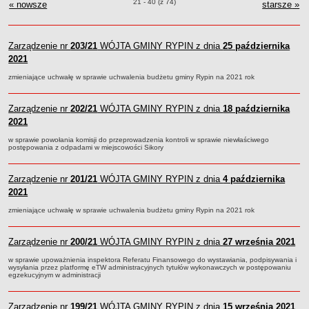
Zarządzenia o pozycjach
21 - 40 (z 74)
« nowsze
zarządzenia WÓJTA GMINY RYPIN
starsze
RYPIN
zar
»
R
Dane statystyczne
Zadania publiczne
Zarządzenie nr
203/21
WÓJTA GMINY RYPIN z dnia
25 października
Związki i stowarzyszenia
2021
Realizacja zadań publicznych
zmieniające uchwałę w sprawie uchwalenia budżetu gminy Rypin na 2021 rok
Rejestr zbiorów danych osobowych
Rejestr instytucji kultury
Zarządzenie nr
202/21
WÓJTA GMINY RYPIN z dnia
18 października
2021
RODO Klauzule informacyjne
AKTUALNOŚCI I OGŁOSZENIA
w sprawie powołania komisji do przeprowadzenia kontroli w sprawie niewłaściwego
postępowania z odpadami w miejscowości Sikory
URZĄD GMINY
Dane teleadresowe
Zarządzenie nr
201/21
WÓJTA GMINY RYPIN z dnia
4 października
Tabela informacyjna
2021
Czas pracy urzędu
zmieniające uchwałę w sprawie uchwalenia budżetu gminy Rypin na 2021 rok
Nr konta bankowego, NIP, REGON
Pracownicy urzędu - urząd gminy
Zarządzenie nr
200/21
WÓJTA GMINY RYPIN z dnia
27 września 2021
Pracownicy urzędu - baza magazynowo - warsztatowa
w sprawie upoważnienia inspektora Referatu Finansowego do wystawiania, podpisywania i
wysyłania przez platformę eTW administracyjnych tytułów wykonawczych w postępowaniu
Kompetencje referatów
egzekucyjnym w administracji
Regulamin organizacyjny
Zarządzenie nr
199/21
WÓJTA GMINY RYPIN z dnia
15 września 2021