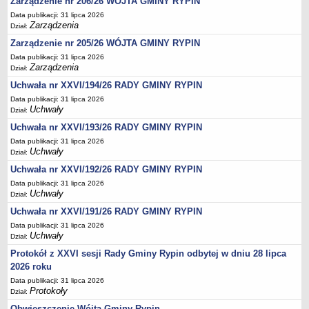
Regulamin naboru na wolne stanowiska urzędnicze
Zarządzenie nr 206/26 WÓJTA GMINY RYPIN
Data publikacji: 31 lipca 2026
Ogłoszenia o naborze na wolne stanowiska urzędnicze
Zarządzenia
Dział:
Lista kandydatów spełniających wymagania formalne w naborach na
Zarządzenie nr 205/26 WÓJTA GMINY RYPIN
wolne stanowiska urzędnicze
Data publikacji: 31 lipca 2026
Zarządzenia
Wyniki naboru na wolne stanowiska urzędnicze
Dział:
Uchwała nr XXVI/194/26 RADY GMINY RYPIN
Petycje
Data publikacji: 31 lipca 2026
Sygnaliści
Uchwały
Dział:
Galeria
Uchwała nr XXVI/193/26 RADY GMINY RYPIN
Raporty o stanie dostępności
Data publikacji: 31 lipca 2026
Uchwały
Dział:
Wnioski
Uchwała nr XXVI/192/26 RADY GMINY RYPIN
WŁADZE I STRUKTURA
Data publikacji: 31 lipca 2026
Struktura organizacyjna
Uchwały
Dział:
Rada gminy
Uchwała nr XXVI/191/26 RADY GMINY RYPIN
Wójt
Data publikacji: 31 lipca 2026
Uchwały
Dział:
Urząd gminy
Protokół z XXVI sesji Rady Gminy Rypin odbytej w dniu 28 lipca
Jednostki organizacyjne, GOPS, Instytucja kultury, OSP
2026 roku
Jednostki pomocnicze - sołectwa
Data publikacji: 31 lipca 2026
Protokoły
Dział:
Plan pracy komisji rewizyjnej
Obwieszczenie Wójta Gminy Rypin