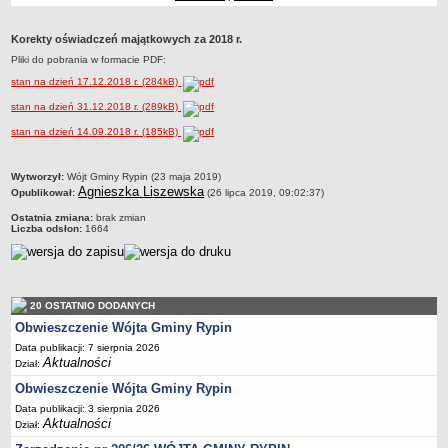
Dane statystyczne
Korekty oświadczeń majątkowych za 2018 r.
Zadania publiczne
Pliki do pobrania w formacie PDF:
Związki i stowarzyszenia
stan na dzień 17.12.2018 r. (284kB)
Realizacja zadań publicznych
stan na dzień 31.12.2018 r. (289kB)
Rejestr zbiorów danych osobowych
stan na dzień 14.09.2018 r. (185kB)
Rejestr instytucji kultury
RODO Klauzule informacyjne
metryczka
Wytworzył:
Wójt Gminy Rypin (23 maja 2019)
Agnieszka Liszewska
Opublikował:
(26 lipca 2019, 09:02:37)
AKTUALNOŚCI I OGŁOSZENIA
Ostatnia zmiana:
brak zmian
URZĄD GMINY
Liczba odsłon:
1664
Dane teleadresowe
Tabela informacyjna
Czas pracy urzędu
20 OSTATNIO DODANYCH
Nr konta bankowego, NIP, REGON
Obwieszczenie Wójta Gminy Rypin
Pracownicy urzędu - urząd gminy
Data publikacji: 7 sierpnia 2026
Aktualności
Dział:
Pracownicy urzędu - baza magazynowo - warsztatowa
Obwieszczenie Wójta Gminy Rypin
Kompetencje referatów
Data publikacji: 3 sierpnia 2026
Regulamin organizacyjny
Aktualności
Dział: