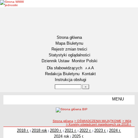
Strona główna
Mapa Biuletynu
Rejestr zmian treści
Statystyki oglądalności
Dziennik Ustaw
Monitor Polski
Menu dodatkowe
Dla słabowidzących
A
powiększ czcionkę
A
standardowy rozmiar czcionki
A
pomniejsz czcionkę
Redakcja Biuletynu
Kontakt
Instrukcja obsługi
Wyszukiwarka artykułów
Szukaj
MENU
Menu
DEKLARACJA DOSTĘPNOŚCI
NASZA GMINA
Status gminy
ścieżka nawigacji
Strona główna
> OŚWIADCZENIA MAJĄTKOWE
> Wójt
> Korekty oświadczeń majątkowych za 2018 r.
Lokalizacja
2018 r.
2018 rok
2020 r.
2021 r.
2022 r.
2023 r.
2024 r.
|
|
|
|
|
|
Insygnia gminy
2024 rok
2025 r.
|