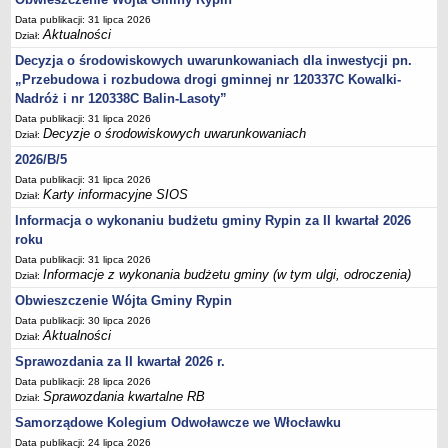
Sesje Rady Gminy Rypin
Data publikacji: 31 lipca 2026
PRAWO LOKALNE
Aktualności
Dział:
Statut
Decyzja o środowiskowych uwarunkowaniach dla inwestycji pn.
Strategia rozwoju
„Przebudowa i rozbudowa drogi gminnej nr 120337C Kowalki-
Nadróż i nr 120338C Balin-Lasoty”
Uchwały
Data publikacji: 31 lipca 2026
Projekty uchwał
Decyzje o środowiskowych uwarunkowaniach
Dział:
Protokoły
2026/B/5
Imienne wykazy głosowań radnych
Data publikacji: 31 lipca 2026
Karty informacyjne SIOS
Dział:
Postać dokumentów
Informacja o wykonaniu budżetu gminy Rypin za II kwartał 2026
Akty Prawne, Dzienniki Ustaw, Monitory Polskie
roku
Prawo miejscowe
Data publikacji: 31 lipca 2026
Informacje z wykonania budżetu gminy (w tym ulgi, odroczenia)
Dział:
Zarządzenia
Obwieszczenie Wójta Gminy Rypin
Studium uwarunkowań i kierunków zagospodarowania
Data publikacji: 30 lipca 2026
przestrzennego
Aktualności
Dział:
Dane przestrzenne - MPZP
Sprawozdania za II kwartał 2026 r.
Stałe obwody głosowania, numery, granice oraz siedziby
Data publikacji: 28 lipca 2026
Sprawozdania kwartalne RB
Dział:
obwodowych komisji wyborczych, opis granic okręgów wyborczych
Samorządowe Kolegium Odwoławcze we Włocławku
Plan ogólny gminy Rypin
Data publikacji: 24 lipca 2026