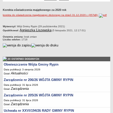
Dane statystyczne
Korekta oświadczenia majątkowego za 2020 rok
Zadania publiczne
korekta do oświadczenia majątkowego złożonego na dzień 31.12.2020 r. (357kB)
Związki i stowarzyszenia
Realizacja zadań publicznych
metryczka
Wytworzył:
Wójt Gminy Rypin (29 października 2021)
Agnieszka Liszewska
Opublikował:
(5 listopada 2021, 12:17:01)
Rejestr zbiorów danych osobowych
Ostatnia zmiana:
brak zmian
Rejestr instytucji kultury
Liczba odsłon:
1716
RODO Klauzule informacyjne
AKTUALNOŚCI I OGŁOSZENIA
URZĄD GMINY
20 OSTATNIO DODANYCH
Dane teleadresowe
Obwieszczenie Wójta Gminy Rypin
Tabela informacyjna
Data publikacji: 3 sierpnia 2026
Aktualności
Czas pracy urzędu
Dział:
Zarządzenie nr 206/26 WÓJTA GMINY RYPIN
Nr konta bankowego, NIP, REGON
Data publikacji: 31 lipca 2026
Pracownicy urzędu - urząd gminy
Zarządzenia
Dział:
Pracownicy urzędu - baza magazynowo - warsztatowa
Zarządzenie nr 205/26 WÓJTA GMINY RYPIN
Kompetencje referatów
Data publikacji: 31 lipca 2026
Zarządzenia
Dział:
Regulamin organizacyjny
Uchwała nr XXVI/194/26 RADY GMINY RYPIN