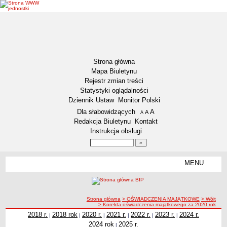
Strona główna
Mapa Biuletynu
Rejestr zmian treści
Statystyki oglądalności
Dziennik Ustaw
Monitor Polski
Menu dodatkowe
Dla słabowidzących
A
powiększ czcionkę
A
standardowy rozmiar czcionki
A
pomniejsz czcionkę
Redakcja Biuletynu
Kontakt
Instrukcja obsługi
Wyszukiwarka artykułów
Szukaj
MENU
Menu
DEKLARACJA DOSTĘPNOŚCI
NASZA GMINA
Status gminy
ścieżka nawigacji
Strona główna
> OŚWIADCZENIA MAJĄTKOWE
> Wójt
> Korekta oświadczenia majątkowego za 2020 rok
Lokalizacja
2018 r.
2018 rok
2020 r.
2021 r.
2022 r.
2023 r.
2024 r.
|
|
|
|
|
|
Insygnia gminy
2024 rok
2025 r.
|