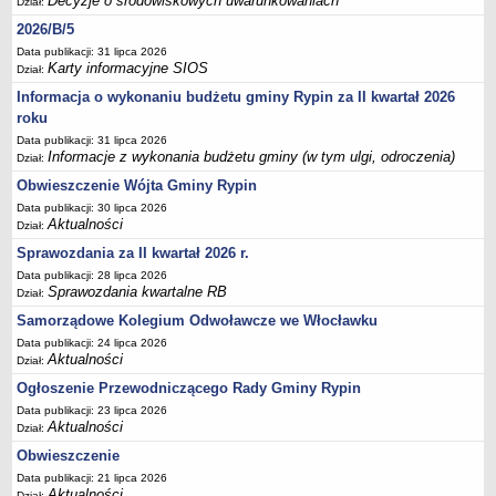
Decyzje o środowiskowych uwarunkowaniach
Dział:
Sesje Rady Gminy Rypin
2026/B/5
PRAWO LOKALNE
Data publikacji: 31 lipca 2026
Statut
Karty informacyjne SIOS
Dział:
Strategia rozwoju
Informacja o wykonaniu budżetu gminy Rypin za II kwartał 2026
Uchwały
roku
Projekty uchwał
Data publikacji: 31 lipca 2026
Informacje z wykonania budżetu gminy (w tym ulgi, odroczenia)
Dział:
Protokoły
Obwieszczenie Wójta Gminy Rypin
Imienne wykazy głosowań radnych
Data publikacji: 30 lipca 2026
Aktualności
Dział:
Postać dokumentów
Sprawozdania za II kwartał 2026 r.
Akty Prawne, Dzienniki Ustaw, Monitory Polskie
Data publikacji: 28 lipca 2026
Prawo miejscowe
Sprawozdania kwartalne RB
Dział:
Zarządzenia
Samorządowe Kolegium Odwoławcze we Włocławku
Studium uwarunkowań i kierunków zagospodarowania
Data publikacji: 24 lipca 2026
Aktualności
Dział:
przestrzennego
Ogłoszenie Przewodniczącego Rady Gminy Rypin
Dane przestrzenne - MPZP
Data publikacji: 23 lipca 2026
Stałe obwody głosowania, numery, granice oraz siedziby
Aktualności
Dział:
obwodowych komisji wyborczych, opis granic okręgów wyborczych
Obwieszczenie
Plan ogólny gminy Rypin
Data publikacji: 21 lipca 2026
Aktualności
Dział: