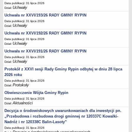
Regulamin naboru na wolne stanowiska urzędnicze
Data publikacji: 31 lipca 2026
Uchwały
Ogłoszenia o naborze na wolne stanowiska urzędnicze
Dział:
Uchwała nr XXVI/193/26 RADY GMINY RYPIN
Lista kandydatów spełniających wymagania formalne w naborach na
wolne stanowiska urzędnicze
Data publikacji: 31 lipca 2026
Uchwały
Dział:
Wyniki naboru na wolne stanowiska urzędnicze
Uchwała nr XXVI/192/26 RADY GMINY RYPIN
Petycje
Data publikacji: 31 lipca 2026
Uchwały
Sygnaliści
Dział:
Uchwała nr XXVI/191/26 RADY GMINY RYPIN
Galeria
Data publikacji: 31 lipca 2026
Raporty o stanie dostępności
Uchwały
Dział:
Wnioski
Protokół z XXVI sesji Rady Gminy Rypin odbytej w dniu 28 lipca
WŁADZE I STRUKTURA
2026 roku
Struktura organizacyjna
Data publikacji: 31 lipca 2026
Protokoły
Dział:
Rada gminy
Obwieszczenie Wójta Gminy Rypin
Wójt
Data publikacji: 31 lipca 2026
Aktualności
Urząd gminy
Dział:
Decyzja o środowiskowych uwarunkowaniach dla inwestycji pn.
Jednostki organizacyjne, GOPS, Instytucja kultury, OSP
„Przebudowa i rozbudowa drogi gminnej nr 120337C Kowalki-
Jednostki pomocnicze - sołectwa
Nadróż i nr 120338C Balin-Lasoty”
Plan pracy komisji rewizyjnej
Data publikacji: 31 lipca 2026