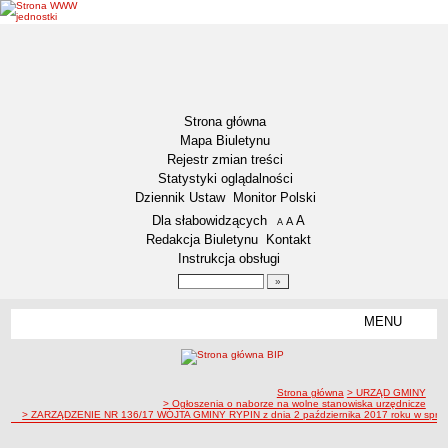
Strona główna
Mapa Biuletynu
Rejestr zmian treści
Statystyki oglądalności
Dziennik Ustaw
Monitor Polski
Menu dodatkowe
Dla słabowidzących
A
powiększ czcionkę
A
standardowy rozmiar czcionki
A
pomniejsz czcionkę
Redakcja Biuletynu
Kontakt
Instrukcja obsługi
Wyszukiwarka artykułów
Szukaj
MENU
Menu
DEKLARACJA DOSTĘPNOŚCI
NASZA GMINA
Status gminy
ścieżka nawigacji
Strona główna
> URZĄD GMINY
> Ogłoszenia o naborze na wolne stanowiska urzędnicze
> ZARZĄDZENIE NR 136/17 WÓJTA GMINY RYPIN z dnia 2 października 2017 roku w sprawie u
Lokalizacja
Insygnia gminy