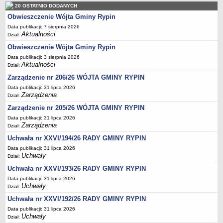
Regulamin naboru na wolne stanowiska urzędnicze
20 OSTATNIO DODANYCH
Ogłoszenia o naborze na wolne stanowiska urzędnicze
Obwieszczenie Wójta Gminy Rypin
Lista kandydatów spełniających wymagania formalne w naborach na
Data publikacji: 7 sierpnia 2026
Aktualności
Dział:
wolne stanowiska urzędnicze
Obwieszczenie Wójta Gminy Rypin
Wyniki naboru na wolne stanowiska urzędnicze
Data publikacji: 3 sierpnia 2026
Petycje
Aktualności
Dział:
Sygnaliści
Zarządzenie nr 206/26 WÓJTA GMINY RYPIN
Galeria
Data publikacji: 31 lipca 2026
Zarządzenia
Dział:
Raporty o stanie dostępności
Zarządzenie nr 205/26 WÓJTA GMINY RYPIN
Wnioski
Data publikacji: 31 lipca 2026
Zarządzenia
WŁADZE I STRUKTURA
Dział:
Struktura organizacyjna
Uchwała nr XXVI/194/26 RADY GMINY RYPIN
Rada gminy
Data publikacji: 31 lipca 2026
Uchwały
Dział:
Wójt
Uchwała nr XXVI/193/26 RADY GMINY RYPIN
Urząd gminy
Data publikacji: 31 lipca 2026
Uchwały
Jednostki organizacyjne, GOPS, Instytucja kultury, OSP
Dział:
Uchwała nr XXVI/192/26 RADY GMINY RYPIN
Jednostki pomocnicze - sołectwa
Data publikacji: 31 lipca 2026
Plan pracy komisji rewizyjnej
Uchwały
Dział: