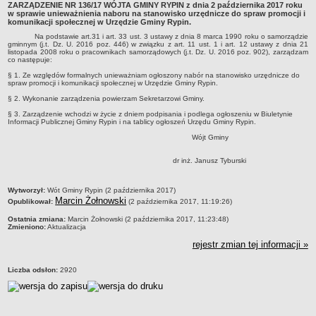
ZARZĄDZENIE NR 136/17 WÓJTA GMINY RYPIN z dnia 2 października 2017 roku
Dane statystyczne
w sprawie unieważnienia naboru na stanowisko urzędnicze do spraw promocji i
komunikacji społecznej w Urzędzie Gminy Rypin.
Zadania publiczne
Na podstawie art.31 i art. 33 ust. 3 ustawy z dnia 8 marca 1990 roku o samorządzie
gminnym (j.t. Dz. U. 2016 poz. 446) w związku z art. 11 ust. 1 i art. 12 ustawy z dnia 21
Związki i stowarzyszenia
listopada 2008 roku o pracownikach samorządowych (j.t. Dz. U. 2016 poz. 902), zarządzam
co następuje:
Realizacja zadań publicznych
§ 1. Ze względów formalnych unieważniam ogłoszony nabór na stanowisko urzędnicze do
spraw promocji i komunikacji społecznej w Urzędzie Gminy Rypin.
Rejestr zbiorów danych osobowych
§ 2. Wykonanie zarządzenia powierzam Sekretarzowi Gminy.
Rejestr instytucji kultury
§ 3. Zarządzenie wchodzi w życie z dniem podpisania i podlega ogłoszeniu w Biuletynie
Informacji Publicznej Gminy Rypin i na tablicy ogłoszeń Urzędu Gminy Rypin.
RODO Klauzule informacyjne
Wójt Gminy
AKTUALNOŚCI I OGŁOSZENIA
URZĄD GMINY
dr inż. Janusz Tyburski
Dane teleadresowe
Tabela informacyjna
metryczka
Wytworzył:
Wót Gminy Rypin (2 października 2017)
Marcin Żołnowski
Opublikował:
(2 października 2017, 11:19:26)
Czas pracy urzędu
Ostatnia zmiana:
Marcin Żołnowski (2 października 2017, 11:23:48)
Nr konta bankowego, NIP, REGON
Zmieniono:
Aktualizacja
Pracownicy urzędu - urząd gminy
rejestr zmian tej informacji »
Pracownicy urzędu - baza magazynowo - warsztatowa
Liczba odsłon:
2920
Kompetencje referatów
Regulamin organizacyjny