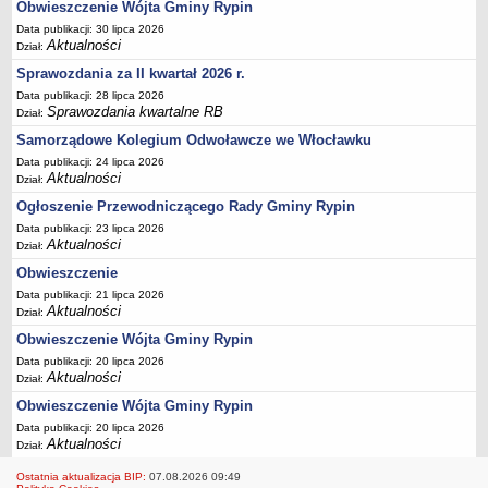
FINANSE GMINY
Obwieszczenie Wójta Gminy Rypin
Budżet
Data publikacji: 30 lipca 2026
Aktualności
Dział:
Zmiany budżetu
Sprawozdania za II kwartał 2026 r.
Wieloletnia Prognoza Finansowa
Data publikacji: 28 lipca 2026
Majątek gminy
Sprawozdania kwartalne RB
Dział:
Majątek jednostek organizacyjnych
Samorządowe Kolegium Odwoławcze we Włocławku
Data publikacji: 24 lipca 2026
Dług publiczny
Aktualności
Dział:
Realizacja inwestycji
Ogłoszenie Przewodniczącego Rady Gminy Rypin
Sprawozdania z wykonania budżetu
Data publikacji: 23 lipca 2026
Aktualności
Dział:
Sprawozdania kwartalne RB
Obwieszczenie
Sprawozdania finansowe
Data publikacji: 21 lipca 2026
Informacje z wykonania budżetu gminy (w tym ulgi, odroczenia)
Aktualności
Dział:
Interpretacje indywidualne
Obwieszczenie Wójta Gminy Rypin
SPRAWY DO ZAŁATWIENIA
Data publikacji: 20 lipca 2026
Aktualności
Dział:
BUDOWA PRZYDOMOWYCH OCZYSZCZALNI ŚCIEKÓW -
DOFINANSOWANIE
Obwieszczenie Wójta Gminy Rypin
Data publikacji: 20 lipca 2026
Preferencyjny zakup węgla
Aktualności
Dział:
Wykaz spraw
Ostatnia aktualizacja BIP:
07.08.2026 09:49