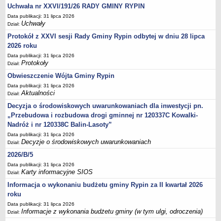
Sesje Rady Gminy Rypin
Uchwała nr XXVI/191/26 RADY GMINY RYPIN
PRAWO LOKALNE
Data publikacji: 31 lipca 2026
Uchwały
Statut
Dział:
Protokół z XXVI sesji Rady Gminy Rypin odbytej w dniu 28 lipca
Strategia rozwoju
2026 roku
Uchwały
Data publikacji: 31 lipca 2026
Protokoły
Projekty uchwał
Dział:
Obwieszczenie Wójta Gminy Rypin
Protokoły
Data publikacji: 31 lipca 2026
Imienne wykazy głosowań radnych
Aktualności
Dział:
Postać dokumentów
Decyzja o środowiskowych uwarunkowaniach dla inwestycji pn.
Akty Prawne, Dzienniki Ustaw, Monitory Polskie
„Przebudowa i rozbudowa drogi gminnej nr 120337C Kowalki-
Nadróż i nr 120338C Balin-Lasoty”
Prawo miejscowe
Data publikacji: 31 lipca 2026
Zarządzenia
Decyzje o środowiskowych uwarunkowaniach
Dział:
Studium uwarunkowań i kierunków zagospodarowania
2026/B/5
przestrzennego
Data publikacji: 31 lipca 2026
Karty informacyjne SIOS
Dział:
Dane przestrzenne - MPZP
Informacja o wykonaniu budżetu gminy Rypin za II kwartał 2026
Stałe obwody głosowania, numery, granice oraz siedziby
roku
obwodowych komisji wyborczych, opis granic okręgów wyborczych
Data publikacji: 31 lipca 2026
Plan ogólny gminy Rypin
Informacje z wykonania budżetu gminy (w tym ulgi, odroczenia)
Dział: