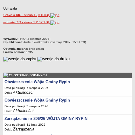
Dane statystyczne
Uchwała
Zadania publiczne
Uchwała RIO - strona 1 (1140kB)
Związki i stowarzyszenia
uchwała RIO - strona 2 (1393kB)
Realizacja zadań publicznych
Rejestr zbiorów danych osobowych
metryczka
Wytworzył:
RIO (3 kwietnia 2007)
Opublikował:
Julita Kwiatkowska (14 maja 2007, 15:01:29)
Rejestr instytucji kultury
Ostatnia zmiana:
brak zmian
Liczba odsłon:
6795
RODO Klauzule informacyjne
AKTUALNOŚCI I OGŁOSZENIA
URZĄD GMINY
Dane teleadresowe
20 OSTATNIO DODANYCH
Tabela informacyjna
Obwieszczenie Wójta Gminy Rypin
Czas pracy urzędu
Data publikacji: 7 sierpnia 2026
Aktualności
Dział:
Nr konta bankowego, NIP, REGON
Obwieszczenie Wójta Gminy Rypin
Pracownicy urzędu - urząd gminy
Data publikacji: 3 sierpnia 2026
Aktualności
Dział:
Pracownicy urzędu - baza magazynowo - warsztatowa
Zarządzenie nr 206/26 WÓJTA GMINY RYPIN
Kompetencje referatów
Data publikacji: 31 lipca 2026
Regulamin organizacyjny
Zarządzenia
Dział: