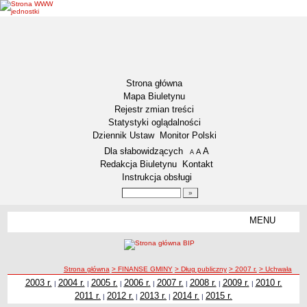
Strona główna
Mapa Biuletynu
Rejestr zmian treści
Statystyki oglądalności
Dziennik Ustaw
Monitor Polski
Menu dodatkowe
Dla słabowidzących
A
powiększ czcionkę
A
standardowy rozmiar czcionki
A
pomniejsz czcionkę
Redakcja Biuletynu
Kontakt
Instrukcja obsługi
Wyszukiwarka artykułów
Szukaj
MENU
Menu
DEKLARACJA DOSTĘPNOŚCI
NASZA GMINA
Status gminy
ścieżka nawigacji
Strona główna
> FINANSE GMINY
> Dług publiczny
> 2007 r.
> Uchwała
2003 r.
2004 r.
2005 r.
2006 r.
2007 r.
2008 r.
2009 r.
2010 r.
|
|
|
|
|
|
|
Lokalizacja
2011 r.
2012 r.
2013 r.
2014 r.
2015 r.
|
|
|
|
Insygnia gminy