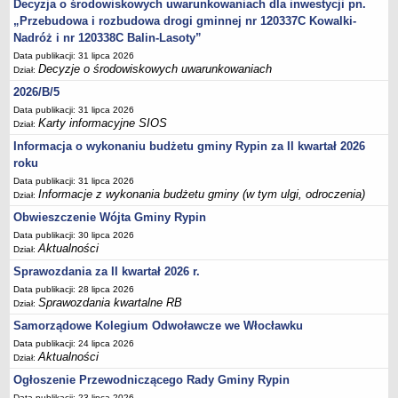
Decyzja o środowiskowych uwarunkowaniach dla inwestycji pn.
Sesje Rady Gminy Rypin
„Przebudowa i rozbudowa drogi gminnej nr 120337C Kowalki-
PRAWO LOKALNE
Nadróż i nr 120338C Balin-Lasoty”
Statut
Data publikacji: 31 lipca 2026
Strategia rozwoju
Decyzje o środowiskowych uwarunkowaniach
Dział:
Uchwały
2026/B/5
Data publikacji: 31 lipca 2026
Projekty uchwał
Karty informacyjne SIOS
Dział:
Protokoły
Informacja o wykonaniu budżetu gminy Rypin za II kwartał 2026
Imienne wykazy głosowań radnych
roku
Data publikacji: 31 lipca 2026
Postać dokumentów
Informacje z wykonania budżetu gminy (w tym ulgi, odroczenia)
Dział:
Akty Prawne, Dzienniki Ustaw, Monitory Polskie
Obwieszczenie Wójta Gminy Rypin
Prawo miejscowe
Data publikacji: 30 lipca 2026
Aktualności
Dział:
Zarządzenia
Sprawozdania za II kwartał 2026 r.
Studium uwarunkowań i kierunków zagospodarowania
Data publikacji: 28 lipca 2026
przestrzennego
Sprawozdania kwartalne RB
Dział:
Dane przestrzenne - MPZP
Samorządowe Kolegium Odwoławcze we Włocławku
Stałe obwody głosowania, numery, granice oraz siedziby
Data publikacji: 24 lipca 2026
obwodowych komisji wyborczych, opis granic okręgów wyborczych
Aktualności
Dział:
Plan ogólny gminy Rypin
Ogłoszenie Przewodniczącego Rady Gminy Rypin
Data publikacji: 23 lipca 2026