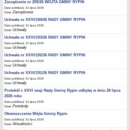
Regulamin naboru na wolne stanowiska urzędnicze
Zarządzenie nr 205/26 WÓJTA GMINY RYPIN
Ogłoszenia o naborze na wolne stanowiska urzędnicze
Data publikacji: 31 lipca 2026
Zarządzenia
Dział:
Lista kandydatów spełniających wymagania formalne w naborach na
Uchwała nr XXVI/194/26 RADY GMINY RYPIN
wolne stanowiska urzędnicze
Data publikacji: 31 lipca 2026
Wyniki naboru na wolne stanowiska urzędnicze
Uchwały
Dział:
Petycje
Uchwała nr XXVI/193/26 RADY GMINY RYPIN
Sygnaliści
Data publikacji: 31 lipca 2026
Uchwały
Dział:
Galeria
Uchwała nr XXVI/192/26 RADY GMINY RYPIN
Raporty o stanie dostępności
Data publikacji: 31 lipca 2026
Uchwały
Dział:
Wnioski
Uchwała nr XXVI/191/26 RADY GMINY RYPIN
WŁADZE I STRUKTURA
Struktura organizacyjna
Data publikacji: 31 lipca 2026
Uchwały
Dział:
Rada gminy
Protokół z XXVI sesji Rady Gminy Rypin odbytej w dniu 28 lipca
Wójt
2026 roku
Urząd gminy
Data publikacji: 31 lipca 2026
Protokoły
Dział:
Jednostki organizacyjne, GOPS, Instytucja kultury, OSP
Obwieszczenie Wójta Gminy Rypin
Jednostki pomocnicze - sołectwa
Data publikacji: 31 lipca 2026
Aktualności
Plan pracy komisji rewizyjnej
Dział: