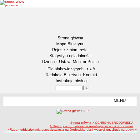
Strona główna
Mapa Biuletynu
Rejestr zmian treści
Statystyki oglądalności
Dziennik Ustaw
Monitor Polski
Menu dodatkowe
Dla słabowidzących
A
powiększ czcionkę
A
standardowy rozmiar czcionki
A
pomniejsz czcionkę
Redakcja Biuletynu
Kontakt
Instrukcja obsługi
Wyszukiwarka artykułów
Szukaj
MENU
Menu
DEKLARACJA DOSTĘPNOŚCI
NASZA GMINA
Status gminy
ścieżka nawigacji
Strona główna
> OCHRONA ŚRODOWISKA
> Raporty o oddziaływaniu przedsięwzięcia na środowisko
> Raport oddziaływania przedsięwzięcia na środowisko dla inwestycji pn. „Budowa budynku i
Lokalizacja
Insygnia gminy