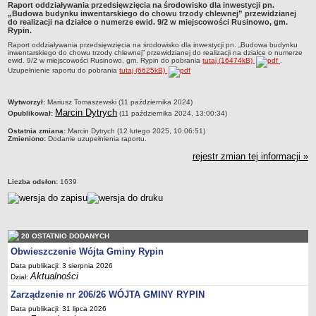
Raport oddziaływania przedsięwzięcia na środowisko dla inwestycji pn.
Dane statystyczne
„Budowa budynku inwentarskiego do chowu trzody chlewnej” przewidzianej
do realizacji na działce o numerze ewid. 9/2 w miejscowości Rusinowo, gm.
Rypin.
Zadania publiczne
Raport oddziaływania przedsięwzięcia na środowisko dla inwestycji pn. „Budowa budynku
Związki i stowarzyszenia
inwentarskiego do chowu trzody chlewnej” przewidzianej do realizacji na działce o numerze
ewid. 9/2 w miejscowości Rusinowo, gm. Rypin do pobrania
tutaj (16474kB)
.
Realizacja zadań publicznych
Uzupełnienie raportu do pobrania
tutaj (6625kB)
Rejestr zbiorów danych osobowych
metryczka
Wytworzył:
Mariusz Tomaszewski (11 października 2024)
Rejestr instytucji kultury
Marcin Dytrych
Opublikował:
(11 października 2024, 13:00:34)
RODO Klauzule informacyjne
Ostatnia zmiana:
Marcin Dytrych (12 lutego 2025, 10:06:51)
Zmieniono:
Dodanie uzupełnienia raportu.
AKTUALNOŚCI I OGŁOSZENIA
URZĄD GMINY
rejestr zmian tej informacji »
Dane teleadresowe
Liczba odsłon:
1639
Tabela informacyjna
Czas pracy urzędu
Nr konta bankowego, NIP, REGON
20 OSTATNIO DODANYCH
Pracownicy urzędu - urząd gminy
Obwieszczenie Wójta Gminy Rypin
Pracownicy urzędu - baza magazynowo - warsztatowa
Data publikacji: 3 sierpnia 2026
Aktualności
Dział:
Kompetencje referatów
Zarządzenie nr 206/26 WÓJTA GMINY RYPIN
Regulamin organizacyjny
Data publikacji: 31 lipca 2026