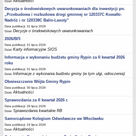
Aktualności
Dział:
Sesje Rady Gminy Rypin
Decyzja o środowiskowych uwarunkowaniach dla inwestycji pn.
PRAWO LOKALNE
„Przebudowa i rozbudowa drogi gminnej nr 120337C Kowalki-
Statut
Nadróż i nr 120338C Balin-Lasoty”
Strategia rozwoju
Data publikacji: 31 lipca 2026
Decyzje o środowiskowych uwarunkowaniach
Uchwały
Dział:
2026/B/5
Projekty uchwał
Data publikacji: 31 lipca 2026
Protokoły
Karty informacyjne SIOS
Dział:
Imienne wykazy głosowań radnych
Informacja o wykonaniu budżetu gminy Rypin za II kwartał 2026
Postać dokumentów
roku
Data publikacji: 31 lipca 2026
Akty Prawne, Dzienniki Ustaw, Monitory Polskie
Informacje z wykonania budżetu gminy (w tym ulgi, odroczenia)
Dział:
Prawo miejscowe
Obwieszczenie Wójta Gminy Rypin
Zarządzenia
Data publikacji: 30 lipca 2026
Aktualności
Dział:
Studium uwarunkowań i kierunków zagospodarowania
przestrzennego
Sprawozdania za II kwartał 2026 r.
Data publikacji: 28 lipca 2026
Dane przestrzenne - MPZP
Sprawozdania kwartalne RB
Dział:
Stałe obwody głosowania, numery, granice oraz siedziby
Samorządowe Kolegium Odwoławcze we Włocławku
obwodowych komisji wyborczych, opis granic okręgów wyborczych
Data publikacji: 24 lipca 2026
Aktualności
Plan ogólny gminy Rypin
Dział: