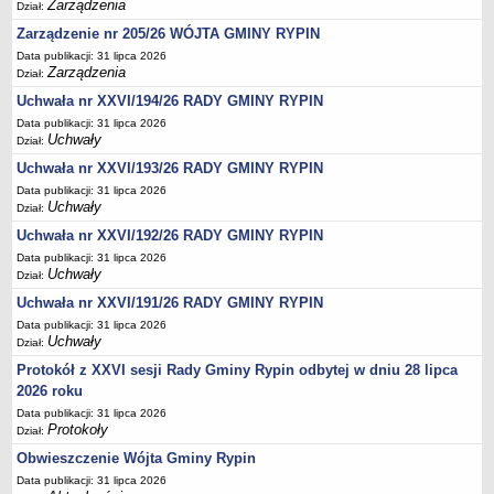
Regulamin naboru na wolne stanowiska urzędnicze
Zarządzenia
Dział:
Ogłoszenia o naborze na wolne stanowiska urzędnicze
Zarządzenie nr 205/26 WÓJTA GMINY RYPIN
Data publikacji: 31 lipca 2026
Lista kandydatów spełniających wymagania formalne w naborach na
Zarządzenia
Dział:
wolne stanowiska urzędnicze
Uchwała nr XXVI/194/26 RADY GMINY RYPIN
Wyniki naboru na wolne stanowiska urzędnicze
Data publikacji: 31 lipca 2026
Petycje
Uchwały
Dział:
Sygnaliści
Uchwała nr XXVI/193/26 RADY GMINY RYPIN
Data publikacji: 31 lipca 2026
Galeria
Uchwały
Dział:
Raporty o stanie dostępności
Uchwała nr XXVI/192/26 RADY GMINY RYPIN
Wnioski
Data publikacji: 31 lipca 2026
Uchwały
Dział:
WŁADZE I STRUKTURA
Struktura organizacyjna
Uchwała nr XXVI/191/26 RADY GMINY RYPIN
Data publikacji: 31 lipca 2026
Rada gminy
Uchwały
Dział:
Wójt
Protokół z XXVI sesji Rady Gminy Rypin odbytej w dniu 28 lipca
Urząd gminy
2026 roku
Jednostki organizacyjne, GOPS, Instytucja kultury, OSP
Data publikacji: 31 lipca 2026
Protokoły
Dział:
Jednostki pomocnicze - sołectwa
Obwieszczenie Wójta Gminy Rypin
Plan pracy komisji rewizyjnej
Data publikacji: 31 lipca 2026