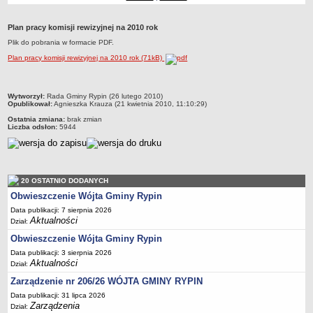
Dane statystyczne
Plan pracy komisji rewizyjnej na 2010 rok
Zadania publiczne
Plik do pobrania w formacie PDF.
Związki i stowarzyszenia
Plan pracy komisji rewizyjnej na 2010 rok (71kB)
Realizacja zadań publicznych
Rejestr zbiorów danych osobowych
metryczka
Wytworzył:
Rada Gminy Rypin (26 lutego 2010)
Rejestr instytucji kultury
Opublikował:
Agnieszka Krauza (21 kwietnia 2010, 11:10:29)
Ostatnia zmiana:
brak zmian
RODO Klauzule informacyjne
Liczba odsłon:
5944
AKTUALNOŚCI I OGŁOSZENIA
URZĄD GMINY
Dane teleadresowe
20 OSTATNIO DODANYCH
Tabela informacyjna
Obwieszczenie Wójta Gminy Rypin
Czas pracy urzędu
Data publikacji: 7 sierpnia 2026
Aktualności
Dział:
Nr konta bankowego, NIP, REGON
Obwieszczenie Wójta Gminy Rypin
Pracownicy urzędu - urząd gminy
Data publikacji: 3 sierpnia 2026
Pracownicy urzędu - baza magazynowo - warsztatowa
Aktualności
Dział:
Kompetencje referatów
Zarządzenie nr 206/26 WÓJTA GMINY RYPIN
Regulamin organizacyjny
Data publikacji: 31 lipca 2026
Zarządzenia
Dział: