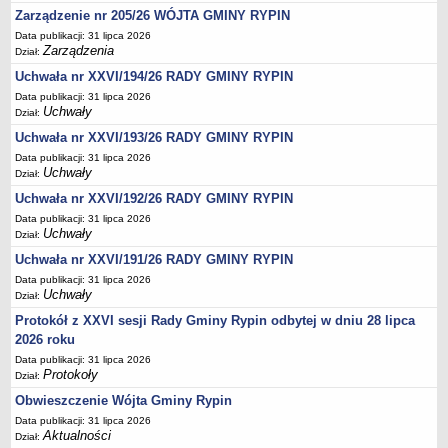
Regulamin naboru na wolne stanowiska urzędnicze
Zarządzenie nr 205/26 WÓJTA GMINY RYPIN
Ogłoszenia o naborze na wolne stanowiska urzędnicze
Data publikacji: 31 lipca 2026
Zarządzenia
Lista kandydatów spełniających wymagania formalne w naborach na
Dział:
wolne stanowiska urzędnicze
Uchwała nr XXVI/194/26 RADY GMINY RYPIN
Wyniki naboru na wolne stanowiska urzędnicze
Data publikacji: 31 lipca 2026
Uchwały
Dział:
Petycje
Uchwała nr XXVI/193/26 RADY GMINY RYPIN
Sygnaliści
Data publikacji: 31 lipca 2026
Uchwały
Dział:
Galeria
Uchwała nr XXVI/192/26 RADY GMINY RYPIN
Raporty o stanie dostępności
Data publikacji: 31 lipca 2026
Wnioski
Uchwały
Dział:
WŁADZE I STRUKTURA
Uchwała nr XXVI/191/26 RADY GMINY RYPIN
Struktura organizacyjna
Data publikacji: 31 lipca 2026
Uchwały
Dział:
Rada gminy
Protokół z XXVI sesji Rady Gminy Rypin odbytej w dniu 28 lipca
Wójt
2026 roku
Urząd gminy
Data publikacji: 31 lipca 2026
Protokoły
Jednostki organizacyjne, GOPS, Instytucja kultury, OSP
Dział:
Obwieszczenie Wójta Gminy Rypin
Jednostki pomocnicze - sołectwa
Data publikacji: 31 lipca 2026
Plan pracy komisji rewizyjnej
Aktualności
Dział: