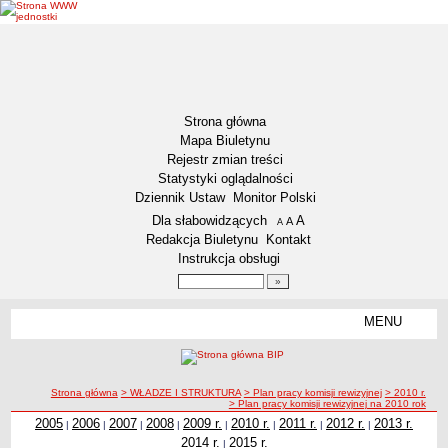
Strona główna
Mapa Biuletynu
Rejestr zmian treści
Statystyki oglądalności
Dziennik Ustaw
Monitor Polski
Menu dodatkowe
Dla słabowidzących
A
powiększ czcionkę
A
standardowy rozmiar czcionki
A
pomniejsz czcionkę
Redakcja Biuletynu
Kontakt
Instrukcja obsługi
Wyszukiwarka artykułów
Szukaj
MENU
Menu
DEKLARACJA DOSTĘPNOŚCI
NASZA GMINA
Status gminy
ścieżka nawigacji
Strona główna
> WŁADZE I STRUKTURA
> Plan pracy komisji rewizyjnej
> 2010 r.
> Plan pracy komisji rewizyjnej na 2010 rok
Lokalizacja
2005
2006
2007
2008
2009 r.
2010 r.
2011 r.
2012 r.
2013 r.
|
|
|
|
|
|
|
|
Insygnia gminy
2014 r.
2015 r.
|