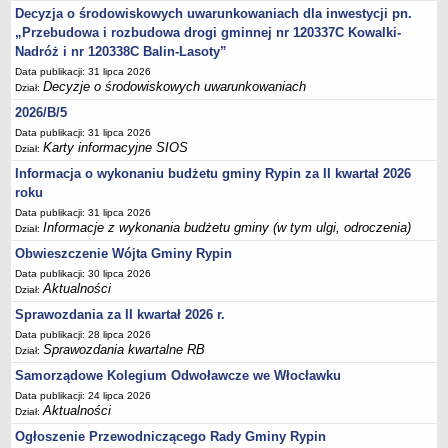
Sesje Rady Gminy Rypin
Decyzja o środowiskowych uwarunkowaniach dla inwestycji pn.
PRAWO LOKALNE
„Przebudowa i rozbudowa drogi gminnej nr 120337C Kowalki-
Statut
Nadróż i nr 120338C Balin-Lasoty”
Data publikacji: 31 lipca 2026
Strategia rozwoju
Decyzje o środowiskowych uwarunkowaniach
Dział:
Uchwały
2026/B/5
Projekty uchwał
Data publikacji: 31 lipca 2026
Karty informacyjne SIOS
Dział:
Protokoły
Informacja o wykonaniu budżetu gminy Rypin za II kwartał 2026
Imienne wykazy głosowań radnych
roku
Postać dokumentów
Data publikacji: 31 lipca 2026
Informacje z wykonania budżetu gminy (w tym ulgi, odroczenia)
Dział:
Akty Prawne, Dzienniki Ustaw, Monitory Polskie
Obwieszczenie Wójta Gminy Rypin
Prawo miejscowe
Data publikacji: 30 lipca 2026
Zarządzenia
Aktualności
Dział:
Studium uwarunkowań i kierunków zagospodarowania
Sprawozdania za II kwartał 2026 r.
przestrzennego
Data publikacji: 28 lipca 2026
Sprawozdania kwartalne RB
Dział:
Dane przestrzenne - MPZP
Samorządowe Kolegium Odwoławcze we Włocławku
Stałe obwody głosowania, numery, granice oraz siedziby
Data publikacji: 24 lipca 2026
obwodowych komisji wyborczych, opis granic okręgów wyborczych
Aktualności
Dział:
Plan ogólny gminy Rypin
Ogłoszenie Przewodniczącego Rady Gminy Rypin