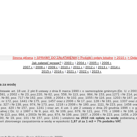
ścieżka nawigacji
Strona główna
> SPRAWY DO ZAŁATWIENIA
> Podatki i opłaty lokalne
> 2010 r.
> Opła
Jak załatwić sprawę?
|
2003 r.
|
2004 r.
|
2005 r.
|
2006 r.
2007 r.
|
2008 r.
|
2009 r.
|
2010 r.
|
2011 r.
|
2012 r.
|
2013 r.
|
2014 r.
2015 r.
|
2016 r.
|
2021 r.
|
2022 r.
|
2023 r.
a za wodę
stawie art. 18 ust. 2 pkt 8 ustawy z dnia 8 marca 1990 r. o samorządzie gminnym (Dz. U. z 2001
591, z 2002 r. Nr 23, poz.220, Nr 62, poz. 558, Nr 113, poz. 984, Nr 153, poz.1271 i Nr 214, p
. Nr 80, poz. 717 i Nr 162, poz. 1568, z 2004 r. Nr 102, poz. 1055 i Nr 116, poz. 1203 i Nr 167, p
. nr 172, poz. 1441 i Nr 175, poz. 1457 oraz z 2006 r. Nr 17, poz. 128 i Nr 181, poz. 1337 oraz z
z. 327 i Nr 138, poz. 974, Nr 173, poz. 1218 i z 2008 r. Nr 180, poz. 1111, Nr 223, poz. 1458 ora
 poz. 420 i Nr 157, poz. 1241 ) oraz art. 4 ust. 1 pkt 2 ustawy z dnia 20 grudnia 1996 r. o
lnej ( Dz. U. z 1997 r. Nr 9, poz. 43, Nr 106, poz. 679, Nr 121, poz. 770, z 1998 r. Nr 106, 
 Nr 113, poz. 984, z 2003r. Nr 96, poz. 874, Nr 199, poz. 1937, z 2008 r. Nr 223, poz. 1458, z 200
00, Nr 19, poz. 101 i Nr 157, poz. 1241 ) ustalono
na 2010 rok opłatę za wodę
pobieraną 
zeń zbiorowego zaopatrzenia w wodę w wysokości
1,87 zł za 1 m3 + 7% podatku VAT.
czka