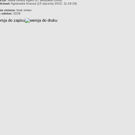
rzył:
Rada Gminy Rypin (17 listopada 2009)
ikował:
Agnieszka Krauza (15 stycznia 2010, 11:19:19)
nia zmiana:
brak zmian
a odsłon:
3229