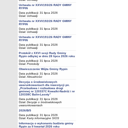
Uchwała nr XXVI/193/26 RADY GMINY
RYPIN
Data publikacji: 31 lipca 2026
Dział:
Uchwały
Uchwała nr XXVI/192/26 RADY GMINY
RYPIN
Data publikacji: 31 lipca 2026
Dział:
Uchwały
Uchwała nr XXVI/191/26 RADY GMINY
RYPIN
Data publikacji: 31 lipca 2026
Dział:
Uchwały
Protokół z XXVI sesji Rady Gminy
Rypin odbytej w dniu 28 lipca 2026 roku
Data publikacji: 31 lipca 2026
Dział:
Protokoły
Obwieszczenie Wójta Gminy Rypin
Data publikacji: 31 lipca 2026
Dział:
Aktualności
Decyzja o środowiskowych
uwarunkowaniach dla inwestycji pn.
„Przebudowa i rozbudowa drogi
gminnej nr 120337C Kowalki-Nadróż i nr
120338C Balin-Lasoty”
Data publikacji: 31 lipca 2026
Dział:
Decyzje o środowiskowych
uwarunkowaniach
2026/B/5
Data publikacji: 31 lipca 2026
Dział:
Karty informacyjne SIOS
Informacja o wykonaniu budżetu gminy
Rypin za II kwartał 2026 roku