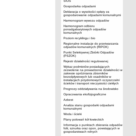
SIOS
Gospodarka odpadami
Deklaracja o wysokości opłaty za
gospodarowanie odpadami komunalnymi
Harmonogram wywozu odpadów
Harmonogram odbioru
ponadgabarytowych odpadów
komunalnych
Poziom recyklingu i bio
Regionalne instalacje do przetwarzania
odpadów komunalnych (RIPOK)
Punkt Selektywnej Zbiórki Odpadów
(PSZOK)
Rejestr działalności regulowanej
Wykaz podmiotów posiadających
zezwolenie na prowadzenie działalności w
zakresie opróżniania zbiorników
bezodpływowych lub osadników w
instalacjach przydomowych oczyszczalni
ścieków i transport nieczystości ciekłych
Prognozy oddziaływania na środowisko
Opracowania ekofizjograficzne
Azbest
Analiza stanu gospodarki odpadami
komunalnymi
Woda i ścieki
Plany polowań kół łowieckich
Informacja o punktach zbierania odpadów
folii, sznurka oraz opon, powstających w
gospodarstwach rolnych