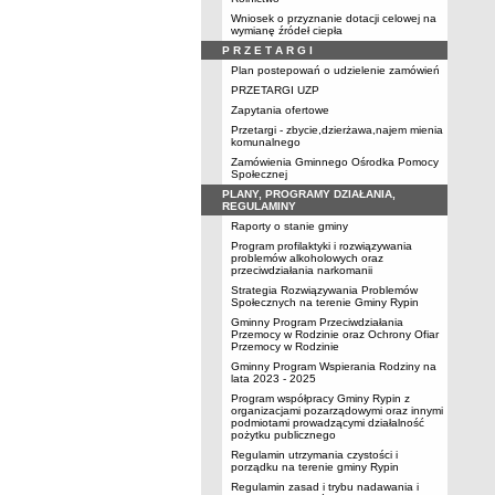
Wniosek o przyznanie dotacji celowej na
wymianę źródeł ciepła
P R Z E T A R G I
Plan postepowań o udzielenie zamówień
PRZETARGI UZP
Zapytania ofertowe
Przetargi - zbycie,dzierżawa,najem mienia
komunalnego
Zamówienia Gminnego Ośrodka Pomocy
Społecznej
PLANY, PROGRAMY DZIAŁANIA,
REGULAMINY
Raporty o stanie gminy
Program profilaktyki i rozwiązywania
problemów alkoholowych oraz
przeciwdziałania narkomanii
Strategia Rozwiązywania Problemów
Społecznych na terenie Gminy Rypin
Gminny Program Przeciwdziałania
Przemocy w Rodzinie oraz Ochrony Ofiar
Przemocy w Rodzinie
Gminny Program Wspierania Rodziny na
lata 2023 - 2025
Program współpracy Gminy Rypin z
organizacjami pozarządowymi oraz innymi
podmiotami prowadzącymi działalność
pożytku publicznego
Regulamin utrzymania czystości i
porządku na terenie gminy Rypin
Regulamin zasad i trybu nadawania i