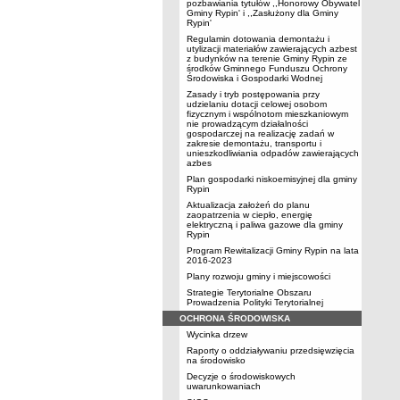
pozbawiania tytułów ,,Honorowy Obywatel
Gminy Rypin' i ,,Zasłużony dla Gminy
Rypin'
Regulamin dotowania demontażu i
utylizacji materiałów zawierających azbest
z budynków na terenie Gminy Rypin ze
środków Gminnego Funduszu Ochrony
Środowiska i Gospodarki Wodnej
Zasady i tryb postępowania przy
udzielaniu dotacji celowej osobom
fizycznym i wspólnotom mieszkaniowym
nie prowadzącym działalności
gospodarczej na realizację zadań w
zakresie demontażu, transportu i
unieszkodliwiania odpadów zawierających
azbes
Plan gospodarki niskoemisyjnej dla gminy
Rypin
Aktualizacja założeń do planu
zaopatrzenia w ciepło, energię
elektryczną i paliwa gazowe dla gminy
Rypin
Program Rewitalizacji Gminy Rypin na lata
2016-2023
Plany rozwoju gminy i miejscowości
Strategie Terytorialne Obszaru
Prowadzenia Polityki Terytorialnej
OCHRONA ŚRODOWISKA
Wycinka drzew
Raporty o oddziaływaniu przedsięwzięcia
na środowisko
Decyzje o środowiskowych
uwarunkowaniach