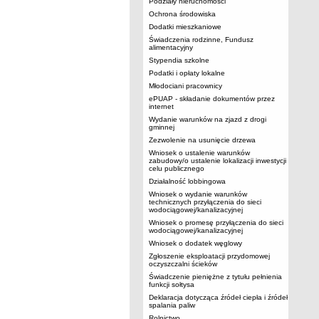
Podziały nieruchomości
Ochrona środowiska
Dodatki mieszkaniowe
Świadczenia rodzinne, Fundusz
alimentacyjny
Stypendia szkolne
Podatki i opłaty lokalne
Młodociani pracownicy
ePUAP - składanie dokumentów przez
internet
Wydanie warunków na zjazd z drogi
gminnej
Zezwolenie na usunięcie drzewa
Wniosek o ustalenie warunków
zabudowy/o ustalenie lokalizacji inwestycji
celu publicznego
Działalność lobbingowa
Wniosek o wydanie warunków
technicznych przyłączenia do sieci
wodociągowej/kanalizacyjnej
Wniosek o promesę przyłączenia do sieci
wodociągowej/kanalizacyjnej
Wniosek o dodatek węglowy
Zgłoszenie eksploatacji przydomowej
oczyszczalni ścieków
Świadczenie pieniężne z tytułu pełnienia
funkcji sołtysa
Deklaracja dotycząca źródeł ciepła i źródeł
spalania paliw
Rolnictwo