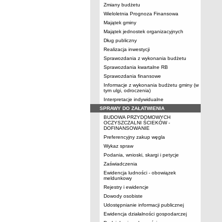
Zmiany budżetu
Wieloletnia Prognoza Finansowa
Majątek gminy
Majątek jednostek organizacyjnych
Dług publiczny
Realizacja inwestycji
Sprawozdania z wykonania budżetu
Sprawozdania kwartalne RB
Sprawozdania finansowe
Informacje z wykonania budżetu gminy (w
tym ulgi, odroczenia)
Interpretacje indywidualne
SPRAWY DO ZAŁATWIENIA
BUDOWA PRZYDOMOWYCH
OCZYSZCZALNI ŚCIEKÓW -
DOFINANSOWANIE
Preferencyjny zakup węgla
Wykaz spraw
Podania, wnioski, skargi i petycje
Zaświadczenia
Ewidencja ludności - obowiązek
meldunkowy
Rejestry i ewidencje
Dowody osobiste
Udostępnianie informacji publicznej
Ewidencja działalności gospodarczej