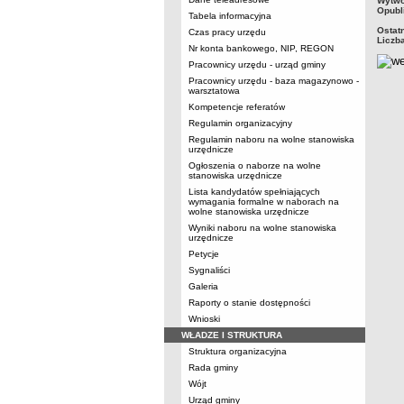
Wytwo
Opubl
Tabela informacyjna
Ostat
Czas pracy urzędu
Liczb
Nr konta bankowego, NIP, REGON
Pracownicy urzędu - urząd gminy
Pracownicy urzędu - baza magazynowo -
warsztatowa
Kompetencje referatów
Regulamin organizacyjny
Regulamin naboru na wolne stanowiska
urzędnicze
Ogłoszenia o naborze na wolne
stanowiska urzędnicze
Lista kandydatów spełniających
wymagania formalne w naborach na
wolne stanowiska urzędnicze
Wyniki naboru na wolne stanowiska
urzędnicze
Petycje
Sygnaliści
Galeria
Raporty o stanie dostępności
Wnioski
WŁADZE I STRUKTURA
Struktura organizacyjna
Rada gminy
Wójt
Urząd gminy