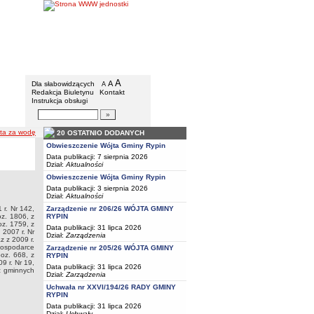
Gmina Rypin
Menu dodatkowe
A
powiększ czcionkę
A
standardowy rozmiar czcionki
Dla słabowidzących
A
pomniejsz czcionkę
Redakcja Biuletynu
Kontakt
Instrukcja obsługi
Wyszukiwarka artykułów
Szukaj
ta za wodę
20 OSTATNIO DODANYCH
Obwieszczenie Wójta Gminy Rypin
Data publikacji: 7 sierpnia 2026
Dział:
Aktualności
Obwieszczenie Wójta Gminy Rypin
Data publikacji: 3 sierpnia 2026
Dział:
Aktualności
Zarządzenie nr 206/26 WÓJTA GMINY
 r. Nr 142,
RYPIN
oz. 1806, z
oz. 1759, z
Data publikacji: 31 lipca 2026
 2007 r. Nr
Dział:
Zarządzenia
z z 2009 r.
 gospodarce
Zarządzenie nr 205/26 WÓJTA GMINY
poz. 668, z
RYPIN
9 r. Nr 19,
Data publikacji: 31 lipca 2026
z gminnych
Dział:
Zarządzenia
Uchwała nr XXVI/194/26 RADY GMINY
RYPIN
Data publikacji: 31 lipca 2026
Dział:
Uchwały