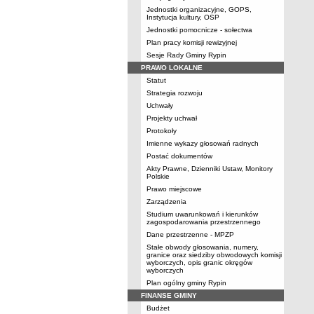
Jednostki organizacyjne, GOPS,
Instytucja kultury, OSP
Jednostki pomocnicze - sołectwa
Plan pracy komisji rewizyjnej
Sesje Rady Gminy Rypin
PRAWO LOKALNE
Statut
Strategia rozwoju
Uchwały
Projekty uchwał
Protokoły
Imienne wykazy głosowań radnych
Postać dokumentów
Akty Prawne, Dzienniki Ustaw, Monitory
Polskie
Prawo miejscowe
Zarządzenia
Studium uwarunkowań i kierunków
zagospodarowania przestrzennego
Dane przestrzenne - MPZP
Stałe obwody głosowania, numery,
granice oraz siedziby obwodowych komisji
wyborczych, opis granic okręgów
wyborczych
Plan ogólny gminy Rypin
FINANSE GMINY
Budżet