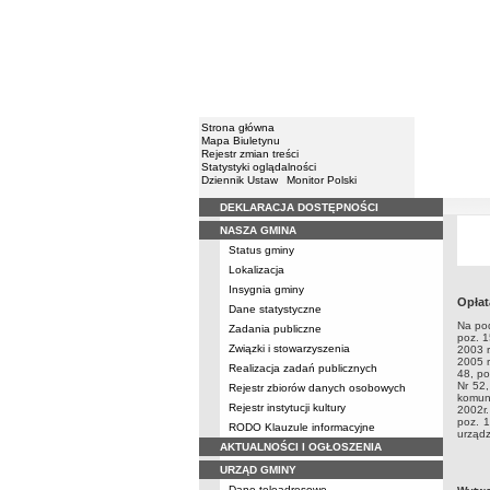
Strona główna
Mapa Biuletynu
Rejestr zmian treści
Statystyki oglądalności
Dziennik Ustaw
Monitor Polski
DEKLARACJA DOSTĘPNOŚCI
Menu
NASZA GMINA
Status gminy
Lokalizacja
Insygnia gminy
Opłat
Dane statystyczne
Na pod
Zadania publiczne
poz. 1
Związki i stowarzyszenia
2003 r
2005 r
Realizacja zadań publicznych
48, po
Nr 52,
Rejestr zbiorów danych osobowych
komuna
Rejestr instytucji kultury
2002r.
poz. 1
RODO Klauzule informacyjne
urząd
AKTUALNOŚCI I OGŁOSZENIA
URZĄD GMINY
metry
Dane teleadresowe