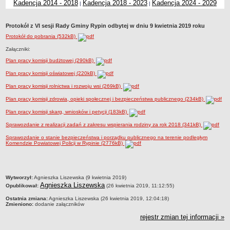
Kadencja 2014 - 2018
Kadencja 2018 - 2023
Kadencja 2024 - 2029
|
|
Dane statystyczne
Zadania publiczne
Protokół z VI sesji Rady Gminy Rypin odbytej w dniu 9 kwietnia 2019 roku
Związki i stowarzyszenia
Protokół do pobrania (532kB)
Załączniki:
Realizacja zadań publicznych
Plan pracy komisji budżtowej (290kB)
Rejestr zbiorów danych osobowych
Plan pracy komisji oświatowej (220kB)
Rejestr instytucji kultury
Plan pracy komisji rolnictwa i rozwoju wsi (269kB)
RODO Klauzule informacyjne
Plan pracy komisji zdrowia, opieki społecznej i bezpieczeństwa publicznego (234kB)
AKTUALNOŚCI I OGŁOSZENIA
Plan pracy komisji skarg, wniosków i petycji (183kB)
URZĄD GMINY
Dane teleadresowe
Sprawozdanie z realizacji zadań z zakresu wspierania rodziny za rok 2018 (341kB)
Tabela informacyjna
Sprawozdanie o stanie bezpieczeństwa i porządku publicznego na terenie podległym
Komendzie Powiatowej Policji w Rypinie (2776kB)
Czas pracy urzędu
Nr konta bankowego, NIP, REGON
Pracownicy urzędu - urząd gminy
metryczka
Wytworzył:
Agnieszka Liszewska (9 kwietnia 2019)
Agnieszka Liszewska
Opublikował:
(26 kwietnia 2019, 11:12:55)
Pracownicy urzędu - baza magazynowo - warsztatowa
Ostatnia zmiana:
Agnieszka Liszewska (26 kwietnia 2019, 12:04:18)
Kompetencje referatów
Zmieniono:
dodanie załączników
rejestr zmian tej informacji »
Regulamin organizacyjny