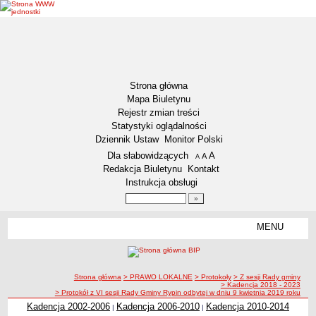
Strona główna
Mapa Biuletynu
Rejestr zmian treści
Statystyki oglądalności
Dziennik Ustaw
Monitor Polski
Menu dodatkowe
Dla słabowidzących
A
powiększ czcionkę
A
standardowy rozmiar czcionki
A
pomniejsz czcionkę
Redakcja Biuletynu
Kontakt
Instrukcja obsługi
Wyszukiwarka artykułów
Szukaj
MENU
Menu
DEKLARACJA DOSTĘPNOŚCI
NASZA GMINA
Status gminy
ścieżka nawigacji
Strona główna
> PRAWO LOKALNE
> Protokoły
> Z sesji Rady gminy
> Kadencja 2018 - 2023
Lokalizacja
> Protokół z VI sesji Rady Gminy Rypin odbytej w dniu 9 kwietnia 2019 roku
Kadencja 2002-2006
Kadencja 2006-2010
Kadencja 2010-2014
|
|
Insygnia gminy