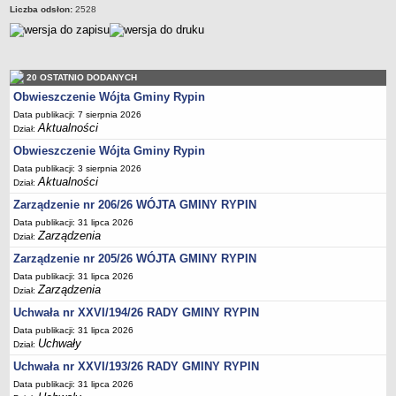
Regulamin naboru na wolne stanowiska urzędnicze
Liczba odsłon:
2528
Ogłoszenia o naborze na wolne stanowiska urzędnicze
Lista kandydatów spełniających wymagania formalne w naborach na
wolne stanowiska urzędnicze
20 OSTATNIO DODANYCH
Wyniki naboru na wolne stanowiska urzędnicze
Obwieszczenie Wójta Gminy Rypin
Petycje
Data publikacji: 7 sierpnia 2026
Aktualności
Dział:
Sygnaliści
Obwieszczenie Wójta Gminy Rypin
Galeria
Data publikacji: 3 sierpnia 2026
Raporty o stanie dostępności
Aktualności
Dział:
Wnioski
Zarządzenie nr 206/26 WÓJTA GMINY RYPIN
WŁADZE I STRUKTURA
Data publikacji: 31 lipca 2026
Zarządzenia
Dział:
Struktura organizacyjna
Zarządzenie nr 205/26 WÓJTA GMINY RYPIN
Rada gminy
Data publikacji: 31 lipca 2026
Wójt
Zarządzenia
Dział:
Urząd gminy
Uchwała nr XXVI/194/26 RADY GMINY RYPIN
Data publikacji: 31 lipca 2026
Jednostki organizacyjne, GOPS, Instytucja kultury, OSP
Uchwały
Dział:
Jednostki pomocnicze - sołectwa
Uchwała nr XXVI/193/26 RADY GMINY RYPIN
Plan pracy komisji rewizyjnej
Data publikacji: 31 lipca 2026