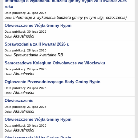
FINANSE GMINY
Informacja o wykonaniu budżetu gminy Rypin za II kwartał 2026
roku
Budżet
Data publikacji: 31 lipca 2026
Zmiany budżetu
Informacje z wykonania budżetu gminy (w tym ulgi, odroczenia)
Dział:
Wieloletnia Prognoza Finansowa
Obwieszczenie Wójta Gminy Rypin
Majątek gminy
Data publikacji: 30 lipca 2026
Aktualności
Dział:
Majątek jednostek organizacyjnych
Sprawozdania za II kwartał 2026 r.
Dług publiczny
Data publikacji: 28 lipca 2026
Realizacja inwestycji
Sprawozdania kwartalne RB
Dział:
Sprawozdania z wykonania budżetu
Samorządowe Kolegium Odwoławcze we Włocławku
Data publikacji: 24 lipca 2026
Sprawozdania kwartalne RB
Aktualności
Dział:
Sprawozdania finansowe
Ogłoszenie Przewodniczącego Rady Gminy Rypin
Informacje z wykonania budżetu gminy (w tym ulgi, odroczenia)
Data publikacji: 23 lipca 2026
Aktualności
Dział:
Interpretacje indywidualne
Obwieszczenie
SPRAWY DO ZAŁATWIENIA
Data publikacji: 21 lipca 2026
BUDOWA PRZYDOMOWYCH OCZYSZCZALNI ŚCIEKÓW -
Aktualności
Dział:
DOFINANSOWANIE
Obwieszczenie Wójta Gminy Rypin
Preferencyjny zakup węgla
Data publikacji: 20 lipca 2026
Aktualności
Wykaz spraw
Dział: