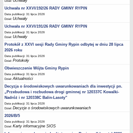
Uchwały
Dział:
Sesje Rady Gminy Rypin
Uchwała nr XXVI/192/26 RADY GMINY RYPIN
PRAWO LOKALNE
Data publikacji: 31 lipca 2026
Statut
Uchwały
Dział:
Strategia rozwoju
Uchwała nr XXVI/191/26 RADY GMINY RYPIN
Uchwały
Data publikacji: 31 lipca 2026
Uchwały
Dział:
Projekty uchwał
Protokół z XXVI sesji Rady Gminy Rypin odbytej w dniu 28 lipca
Protokoły
2026 roku
Imienne wykazy głosowań radnych
Data publikacji: 31 lipca 2026
Protokoły
Postać dokumentów
Dział:
Obwieszczenie Wójta Gminy Rypin
Akty Prawne, Dzienniki Ustaw, Monitory Polskie
Data publikacji: 31 lipca 2026
Prawo miejscowe
Aktualności
Dział:
Zarządzenia
Decyzja o środowiskowych uwarunkowaniach dla inwestycji pn.
„Przebudowa i rozbudowa drogi gminnej nr 120337C Kowalki-
Studium uwarunkowań i kierunków zagospodarowania
Nadróż i nr 120338C Balin-Lasoty”
przestrzennego
Data publikacji: 31 lipca 2026
Dane przestrzenne - MPZP
Decyzje o środowiskowych uwarunkowaniach
Dział:
Stałe obwody głosowania, numery, granice oraz siedziby
2026/B/5
obwodowych komisji wyborczych, opis granic okręgów wyborczych
Data publikacji: 31 lipca 2026
Karty informacyjne SIOS
Plan ogólny gminy Rypin
Dział: