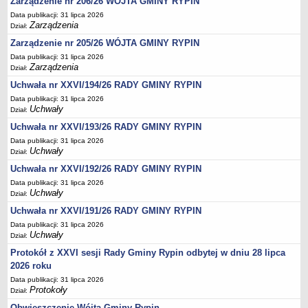
Regulamin naboru na wolne stanowiska urzędnicze
Zarządzenie nr 206/26 WÓJTA GMINY RYPIN
Data publikacji: 31 lipca 2026
Ogłoszenia o naborze na wolne stanowiska urzędnicze
Zarządzenia
Dział:
Lista kandydatów spełniających wymagania formalne w naborach na
Zarządzenie nr 205/26 WÓJTA GMINY RYPIN
wolne stanowiska urzędnicze
Data publikacji: 31 lipca 2026
Zarządzenia
Wyniki naboru na wolne stanowiska urzędnicze
Dział:
Uchwała nr XXVI/194/26 RADY GMINY RYPIN
Petycje
Data publikacji: 31 lipca 2026
Sygnaliści
Uchwały
Dział:
Galeria
Uchwała nr XXVI/193/26 RADY GMINY RYPIN
Raporty o stanie dostępności
Data publikacji: 31 lipca 2026
Uchwały
Dział:
Wnioski
Uchwała nr XXVI/192/26 RADY GMINY RYPIN
WŁADZE I STRUKTURA
Data publikacji: 31 lipca 2026
Struktura organizacyjna
Uchwały
Dział:
Rada gminy
Uchwała nr XXVI/191/26 RADY GMINY RYPIN
Wójt
Data publikacji: 31 lipca 2026
Uchwały
Dział:
Urząd gminy
Protokół z XXVI sesji Rady Gminy Rypin odbytej w dniu 28 lipca
Jednostki organizacyjne, GOPS, Instytucja kultury, OSP
2026 roku
Jednostki pomocnicze - sołectwa
Data publikacji: 31 lipca 2026
Protokoły
Dział:
Plan pracy komisji rewizyjnej
Obwieszczenie Wójta Gminy Rypin