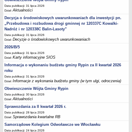
Sesje Rady Gminy Rypin
Data publikacji: 31 lipca 2026
PRAWO LOKALNE
Aktualności
Dział:
Statut
Decyzja o środowiskowych uwarunkowaniach dla inwestycji pn.
Strategia rozwoju
„Przebudowa i rozbudowa drogi gminnej nr 120337C Kowalki-
Nadróż i nr 120338C Balin-Lasoty”
Uchwały
Data publikacji: 31 lipca 2026
Projekty uchwał
Decyzje o środowiskowych uwarunkowaniach
Dział:
Protokoły
2026/B/5
Imienne wykazy głosowań radnych
Data publikacji: 31 lipca 2026
Karty informacyjne SIOS
Dział:
Postać dokumentów
Informacja o wykonaniu budżetu gminy Rypin za II kwartał 2026
Akty Prawne, Dzienniki Ustaw, Monitory Polskie
roku
Prawo miejscowe
Data publikacji: 31 lipca 2026
Informacje z wykonania budżetu gminy (w tym ulgi, odroczenia)
Dział:
Zarządzenia
Obwieszczenie Wójta Gminy Rypin
Studium uwarunkowań i kierunków zagospodarowania
Data publikacji: 30 lipca 2026
przestrzennego
Aktualności
Dział:
Dane przestrzenne - MPZP
Sprawozdania za II kwartał 2026 r.
Stałe obwody głosowania, numery, granice oraz siedziby
Data publikacji: 28 lipca 2026
Sprawozdania kwartalne RB
Dział:
obwodowych komisji wyborczych, opis granic okręgów wyborczych
Samorządowe Kolegium Odwoławcze we Włocławku
Plan ogólny gminy Rypin
Data publikacji: 24 lipca 2026