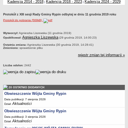
Kadencja 2014 - 2018
Kadencja 2018 - 2023
Kadencja 2024 - 2029
|
|
Dane statystyczne
Zadania publiczne
Protokół z XIII sesji Rady Gminy Rypin odbytej w dniu 11 grudnia 2019 roku
Związki i stowarzyszenia
Protokół do pobrania (569kB)
Realizacja zadań publicznych
metryczka
Wytworzył:
Agnieszka Liszewska (11 grudnia 2019)
Rejestr zbiorów danych osobowych
Agnieszka Liszewska
Opublikował:
(29 grudnia 2019, 14:00:23)
Rejestr instytucji kultury
Ostatnia zmiana:
Agnieszka Liszewska (30 grudnia 2019, 14:28:41)
Zmieniono:
sprawdzenie pliku
RODO Klauzule informacyjne
rejestr zmian tej informacji »
AKTUALNOŚCI I OGŁOSZENIA
URZĄD GMINY
Liczba odsłon:
2442
Dane teleadresowe
Tabela informacyjna
Czas pracy urzędu
20 OSTATNIO DODANYCH
Nr konta bankowego, NIP, REGON
Obwieszczenie Wójta Gminy Rypin
Pracownicy urzędu - urząd gminy
Data publikacji: 7 sierpnia 2026
Aktualności
Dział:
Pracownicy urzędu - baza magazynowo - warsztatowa
Obwieszczenie Wójta Gminy Rypin
Kompetencje referatów
Data publikacji: 3 sierpnia 2026
Regulamin organizacyjny
Aktualności
Dział: