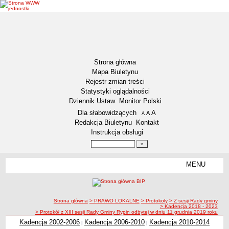
Strona główna
Mapa Biuletynu
Rejestr zmian treści
Statystyki oglądalności
Dziennik Ustaw
Monitor Polski
Menu dodatkowe
Dla słabowidzących
A
powiększ czcionkę
A
standardowy rozmiar czcionki
A
pomniejsz czcionkę
Redakcja Biuletynu
Kontakt
Instrukcja obsługi
Wyszukiwarka artykułów
Szukaj
MENU
Menu
DEKLARACJA DOSTĘPNOŚCI
NASZA GMINA
Status gminy
ścieżka nawigacji
Strona główna
> PRAWO LOKALNE
> Protokoły
> Z sesji Rady gminy
> Kadencja 2018 - 2023
Lokalizacja
> Protokół z XIII sesji Rady Gminy Rypin odbytej w dniu 11 grudnia 2019 roku
Kadencja 2002-2006
Kadencja 2006-2010
Kadencja 2010-2014
|
|
Insygnia gminy