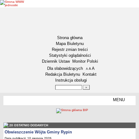
Strona główna
Mapa Biuletynu
Rejestr zmian treści
Statystyki oglądalności
Dziennik Ustaw
Monitor Polski
Menu dodatkowe
Dla słabowidzących
A
powiększ czcionkę
A
standardowy rozmiar czcionki
A
pomniejsz czcionkę
Redakcja Biuletynu
Kontakt
Instrukcja obsługi
Wyszukiwarka artykułów
Szukaj
MENU
Menu
DEKLARACJA DOSTĘPNOŚCI
NASZA GMINA
Status gminy
20 OSTATNIO DODANYCH
Lokalizacja
Obwieszczenie Wójta Gminy Rypin
Insygnia gminy
Data publikacji: 10 sierpnia 2026