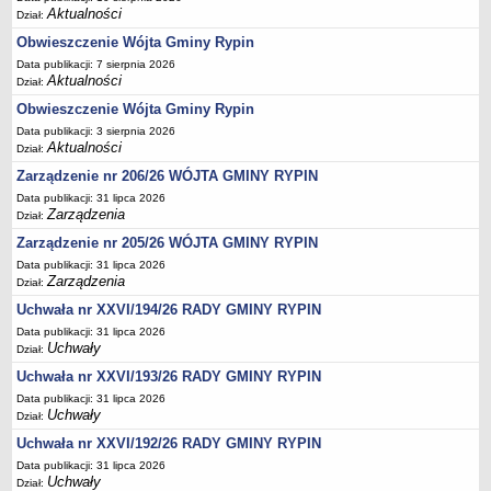
Aktualności
Dział:
Dane statystyczne
Obwieszczenie Wójta Gminy Rypin
Zadania publiczne
Data publikacji: 7 sierpnia 2026
Związki i stowarzyszenia
Aktualności
Dział:
Realizacja zadań publicznych
Obwieszczenie Wójta Gminy Rypin
Data publikacji: 3 sierpnia 2026
Rejestr zbiorów danych osobowych
Aktualności
Dział:
Rejestr instytucji kultury
Zarządzenie nr 206/26 WÓJTA GMINY RYPIN
RODO Klauzule informacyjne
Data publikacji: 31 lipca 2026
Zarządzenia
Dział:
AKTUALNOŚCI I OGŁOSZENIA
Zarządzenie nr 205/26 WÓJTA GMINY RYPIN
URZĄD GMINY
Dane teleadresowe
Data publikacji: 31 lipca 2026
Zarządzenia
Dział:
Tabela informacyjna
Uchwała nr XXVI/194/26 RADY GMINY RYPIN
Czas pracy urzędu
Data publikacji: 31 lipca 2026
Uchwały
Nr konta bankowego, NIP, REGON
Dział:
Uchwała nr XXVI/193/26 RADY GMINY RYPIN
Pracownicy urzędu - urząd gminy
Data publikacji: 31 lipca 2026
Pracownicy urzędu - baza magazynowo - warsztatowa
Uchwały
Dział:
Kompetencje referatów
Uchwała nr XXVI/192/26 RADY GMINY RYPIN
Regulamin organizacyjny
Data publikacji: 31 lipca 2026
Uchwały
Dział: