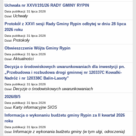
Regulamin naboru na wolne stanowiska urzędnicze
Uchwała nr XXVI/191/26 RADY GMINY RYPIN
Ogłoszenia o naborze na wolne stanowiska urzędnicze
Data publikacji: 31 lipca 2026
Uchwały
Lista kandydatów spełniających wymagania formalne w naborach na
Dział:
wolne stanowiska urzędnicze
Protokół z XXVI sesji Rady Gminy Rypin odbytej w dniu 28 lipca
2026 roku
Wyniki naboru na wolne stanowiska urzędnicze
Data publikacji: 31 lipca 2026
Petycje
Protokoły
Dział:
Sygnaliści
Obwieszczenie Wójta Gminy Rypin
Galeria
Data publikacji: 31 lipca 2026
Aktualności
Dział:
Raporty o stanie dostępności
Decyzja o środowiskowych uwarunkowaniach dla inwestycji pn.
Wnioski
„Przebudowa i rozbudowa drogi gminnej nr 120337C Kowalki-
WŁADZE I STRUKTURA
Nadróż i nr 120338C Balin-Lasoty”
Struktura organizacyjna
Data publikacji: 31 lipca 2026
Decyzje o środowiskowych uwarunkowaniach
Dział:
Rada gminy
2026/B/5
Wójt
Data publikacji: 31 lipca 2026
Urząd gminy
Karty informacyjne SIOS
Dział:
Jednostki organizacyjne, GOPS, Instytucja kultury, OSP
Informacja o wykonaniu budżetu gminy Rypin za II kwartał 2026
roku
Jednostki pomocnicze - sołectwa
Data publikacji: 31 lipca 2026
Plan pracy komisji rewizyjnej
Informacje z wykonania budżetu gminy (w tym ulgi, odroczenia)
Dział: