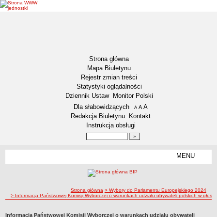
Strona główna
Mapa Biuletynu
Rejestr zmian treści
Statystyki oglądalności
Dziennik Ustaw
Monitor Polski
Menu dodatkowe
Dla słabowidzących
A
powiększ czcionkę
A
standardowy rozmiar czcionki
A
pomniejsz czcionkę
Redakcja Biuletynu
Kontakt
Instrukcja obsługi
Wyszukiwarka artykułów
Szukaj
MENU
Menu
DEKLARACJA DOSTĘPNOŚCI
NASZA GMINA
Status gminy
ścieżka nawigacji
Strona główna
> Wybory do Parlamentu Europejskiego 2024
> Informacja Państwowej Komisji Wyborczej o warunkach udziału obywateli polskich w gło
Lokalizacja
Insygnia gminy
Informacja Państwowej Komisji Wyborczej o warunkach udziału obywateli