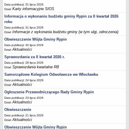
Sesje Rady Gminy Rypin
Data publikacji: 31 lipca 2026
PRAWO LOKALNE
Karty informacyjne SIOS
Dział:
Statut
Informacja o wykonaniu budżetu gminy Rypin za II kwartał 2026
roku
Strategia rozwoju
Data publikacji: 31 lipca 2026
Uchwały
Informacje z wykonania budżetu gminy (w tym ulgi, odroczenia)
Dział:
Projekty uchwał
Obwieszczenie Wójta Gminy Rypin
Protokoły
Data publikacji: 30 lipca 2026
Aktualności
Dział:
Imienne wykazy głosowań radnych
Sprawozdania za II kwartał 2026 r.
Postać dokumentów
Data publikacji: 28 lipca 2026
Akty Prawne, Dzienniki Ustaw, Monitory Polskie
Sprawozdania kwartalne RB
Dział:
Prawo miejscowe
Samorządowe Kolegium Odwoławcze we Włocławku
Data publikacji: 24 lipca 2026
Zarządzenia
Aktualności
Dział:
Studium uwarunkowań i kierunków zagospodarowania
Ogłoszenie Przewodniczącego Rady Gminy Rypin
przestrzennego
Data publikacji: 23 lipca 2026
Aktualności
Dane przestrzenne - MPZP
Dział:
Obwieszczenie
Stałe obwody głosowania, numery, granice oraz siedziby
obwodowych komisji wyborczych, opis granic okręgów wyborczych
Data publikacji: 21 lipca 2026
Aktualności
Dział:
Plan ogólny gminy Rypin
Obwieszczenie Wójta Gminy Rypin