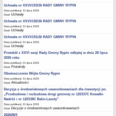
Regulamin naboru na wolne stanowiska urzędnicze
Uchwała nr XXVI/193/26 RADY GMINY RYPIN
Ogłoszenia o naborze na wolne stanowiska urzędnicze
Data publikacji: 31 lipca 2026
Lista kandydatów spełniających wymagania formalne w naborach na
Uchwały
Dział:
wolne stanowiska urzędnicze
Uchwała nr XXVI/192/26 RADY GMINY RYPIN
Wyniki naboru na wolne stanowiska urzędnicze
Data publikacji: 31 lipca 2026
Uchwały
Dział:
Petycje
Uchwała nr XXVI/191/26 RADY GMINY RYPIN
Sygnaliści
Data publikacji: 31 lipca 2026
Galeria
Uchwały
Dział:
Raporty o stanie dostępności
Protokół z XXVI sesji Rady Gminy Rypin odbytej w dniu 28 lipca
2026 roku
Wnioski
Data publikacji: 31 lipca 2026
WŁADZE I STRUKTURA
Protokoły
Dział:
Struktura organizacyjna
Obwieszczenie Wójta Gminy Rypin
Rada gminy
Data publikacji: 31 lipca 2026
Aktualności
Dział:
Wójt
Decyzja o środowiskowych uwarunkowaniach dla inwestycji pn.
Urząd gminy
„Przebudowa i rozbudowa drogi gminnej nr 120337C Kowalki-
Jednostki organizacyjne, GOPS, Instytucja kultury, OSP
Nadróż i nr 120338C Balin-Lasoty”
Jednostki pomocnicze - sołectwa
Data publikacji: 31 lipca 2026
Decyzje o środowiskowych uwarunkowaniach
Dział:
Plan pracy komisji rewizyjnej
2026/B/5