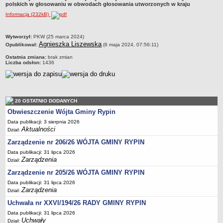
polskich w głosowaniu w obwodach głosowania utworzonych w kraju
Dane statystyczne
Informacja (232kB)
Zadania publiczne
Związki i stowarzyszenia
metryczka
Wytworzył:
PKW (25 marca 2024)
Agnieszka Liszewska
Opublikował:
(6 maja 2024, 07:56:11)
Realizacja zadań publicznych
Ostatnia zmiana:
brak zmian
Rejestr zbiorów danych osobowych
Liczba odsłon:
1436
Rejestr instytucji kultury
RODO Klauzule informacyjne
AKTUALNOŚCI I OGŁOSZENIA
20 OSTATNIO DODANYCH
URZĄD GMINY
Obwieszczenie Wójta Gminy Rypin
Dane teleadresowe
Data publikacji: 3 sierpnia 2026
Aktualności
Dział:
Tabela informacyjna
Zarządzenie nr 206/26 WÓJTA GMINY RYPIN
Czas pracy urzędu
Data publikacji: 31 lipca 2026
Nr konta bankowego, NIP, REGON
Zarządzenia
Dział:
Pracownicy urzędu - urząd gminy
Zarządzenie nr 205/26 WÓJTA GMINY RYPIN
Data publikacji: 31 lipca 2026
Pracownicy urzędu - baza magazynowo - warsztatowa
Zarządzenia
Dział:
Kompetencje referatów
Uchwała nr XXVI/194/26 RADY GMINY RYPIN
Regulamin organizacyjny
Data publikacji: 31 lipca 2026
Uchwały
Dział: