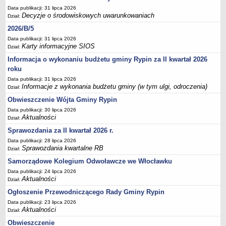
Sesje Rady Gminy Rypin
Data publikacji: 31 lipca 2026
PRAWO LOKALNE
Decyzje o środowiskowych uwarunkowaniach
Dział:
Statut
2026/B/5
Strategia rozwoju
Data publikacji: 31 lipca 2026
Karty informacyjne SIOS
Dział:
Uchwały
Informacja o wykonaniu budżetu gminy Rypin za II kwartał 2026
Projekty uchwał
roku
Protokoły
Data publikacji: 31 lipca 2026
Informacje z wykonania budżetu gminy (w tym ulgi, odroczenia)
Dział:
Imienne wykazy głosowań radnych
Obwieszczenie Wójta Gminy Rypin
Postać dokumentów
Data publikacji: 30 lipca 2026
Akty Prawne, Dzienniki Ustaw, Monitory Polskie
Aktualności
Dział:
Prawo miejscowe
Sprawozdania za II kwartał 2026 r.
Data publikacji: 28 lipca 2026
Zarządzenia
Sprawozdania kwartalne RB
Dział:
Studium uwarunkowań i kierunków zagospodarowania
Samorządowe Kolegium Odwoławcze we Włocławku
przestrzennego
Data publikacji: 24 lipca 2026
Aktualności
Dane przestrzenne - MPZP
Dział:
Ogłoszenie Przewodniczącego Rady Gminy Rypin
Stałe obwody głosowania, numery, granice oraz siedziby
obwodowych komisji wyborczych, opis granic okręgów wyborczych
Data publikacji: 23 lipca 2026
Aktualności
Dział:
Plan ogólny gminy Rypin
Obwieszczenie