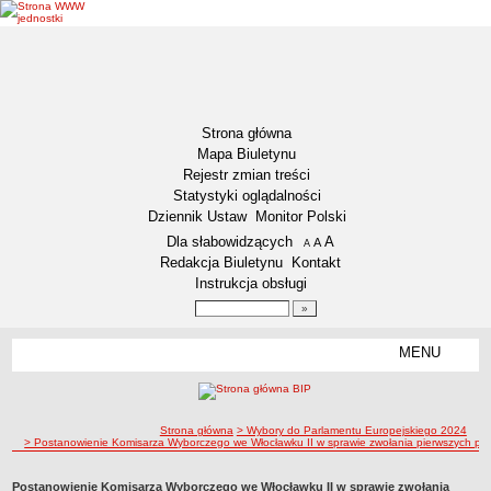
Strona główna
Mapa Biuletynu
Rejestr zmian treści
Statystyki oglądalności
Dziennik Ustaw
Monitor Polski
Menu dodatkowe
Dla słabowidzących
A
powiększ czcionkę
A
standardowy rozmiar czcionki
A
pomniejsz czcionkę
Redakcja Biuletynu
Kontakt
Instrukcja obsługi
Wyszukiwarka artykułów
Szukaj
MENU
Menu
DEKLARACJA DOSTĘPNOŚCI
NASZA GMINA
Status gminy
ścieżka nawigacji
Strona główna
> Wybory do Parlamentu Europejskiego 2024
> Postanowienie Komisarza Wyborczego we Włocławku II w sprawie zwołania pierwszych po
Lokalizacja
Insygnia gminy
Postanowienie Komisarza Wyborczego we Włocławku II w sprawie zwołania