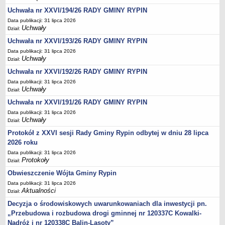
Regulamin naboru na wolne stanowiska urzędnicze
Uchwała nr XXVI/194/26 RADY GMINY RYPIN
Ogłoszenia o naborze na wolne stanowiska urzędnicze
Data publikacji: 31 lipca 2026
Lista kandydatów spełniających wymagania formalne w naborach na
Uchwały
Dział:
wolne stanowiska urzędnicze
Uchwała nr XXVI/193/26 RADY GMINY RYPIN
Wyniki naboru na wolne stanowiska urzędnicze
Data publikacji: 31 lipca 2026
Uchwały
Dział:
Petycje
Uchwała nr XXVI/192/26 RADY GMINY RYPIN
Sygnaliści
Data publikacji: 31 lipca 2026
Galeria
Uchwały
Dział:
Raporty o stanie dostępności
Uchwała nr XXVI/191/26 RADY GMINY RYPIN
Data publikacji: 31 lipca 2026
Wnioski
Uchwały
Dział:
WŁADZE I STRUKTURA
Protokół z XXVI sesji Rady Gminy Rypin odbytej w dniu 28 lipca
Struktura organizacyjna
2026 roku
Rada gminy
Data publikacji: 31 lipca 2026
Protokoły
Dział:
Wójt
Obwieszczenie Wójta Gminy Rypin
Urząd gminy
Data publikacji: 31 lipca 2026
Jednostki organizacyjne, GOPS, Instytucja kultury, OSP
Aktualności
Dział:
Jednostki pomocnicze - sołectwa
Decyzja o środowiskowych uwarunkowaniach dla inwestycji pn.
„Przebudowa i rozbudowa drogi gminnej nr 120337C Kowalki-
Plan pracy komisji rewizyjnej
Nadróż i nr 120338C Balin-Lasoty”