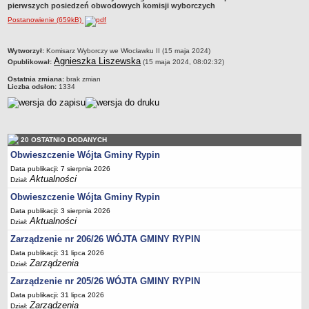
pierwszych posiedzeń obwodowych komisji wyborczych
Dane statystyczne
Postanowienie (659kB)
Zadania publiczne
Związki i stowarzyszenia
metryczka
Wytworzył:
Komisarz Wyborczy we Włocławku II (15 maja 2024)
Agnieszka Liszewska
Opublikował:
(15 maja 2024, 08:02:32)
Realizacja zadań publicznych
Ostatnia zmiana:
brak zmian
Rejestr zbiorów danych osobowych
Liczba odsłon:
1334
Rejestr instytucji kultury
RODO Klauzule informacyjne
AKTUALNOŚCI I OGŁOSZENIA
20 OSTATNIO DODANYCH
URZĄD GMINY
Obwieszczenie Wójta Gminy Rypin
Dane teleadresowe
Data publikacji: 7 sierpnia 2026
Aktualności
Dział:
Tabela informacyjna
Obwieszczenie Wójta Gminy Rypin
Czas pracy urzędu
Data publikacji: 3 sierpnia 2026
Nr konta bankowego, NIP, REGON
Aktualności
Dział:
Pracownicy urzędu - urząd gminy
Zarządzenie nr 206/26 WÓJTA GMINY RYPIN
Data publikacji: 31 lipca 2026
Pracownicy urzędu - baza magazynowo - warsztatowa
Zarządzenia
Dział:
Kompetencje referatów
Zarządzenie nr 205/26 WÓJTA GMINY RYPIN
Regulamin organizacyjny
Data publikacji: 31 lipca 2026
Zarządzenia
Dział: