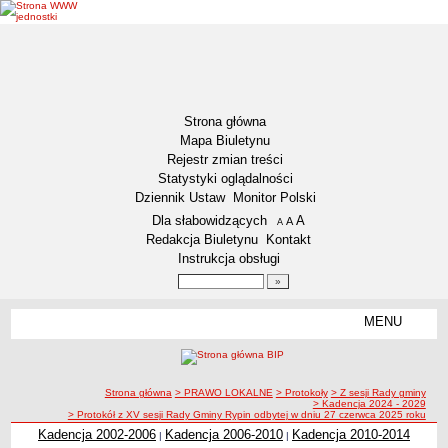
Strona główna
Mapa Biuletynu
Rejestr zmian treści
Statystyki oglądalności
Dziennik Ustaw
Monitor Polski
Menu dodatkowe
Dla słabowidzących
A
powiększ czcionkę
A
standardowy rozmiar czcionki
A
pomniejsz czcionkę
Redakcja Biuletynu
Kontakt
Instrukcja obsługi
Wyszukiwarka artykułów
Szukaj
MENU
Menu
DEKLARACJA DOSTĘPNOŚCI
NASZA GMINA
Status gminy
ścieżka nawigacji
Strona główna
> PRAWO LOKALNE
> Protokoły
> Z sesji Rady gminy
> Kadencja 2024 - 2029
Lokalizacja
> Protokół z XV sesji Rady Gminy Rypin odbytej w dniu 27 czerwca 2025 roku
Kadencja 2002-2006
Kadencja 2006-2010
Kadencja 2010-2014
|
|
Insygnia gminy