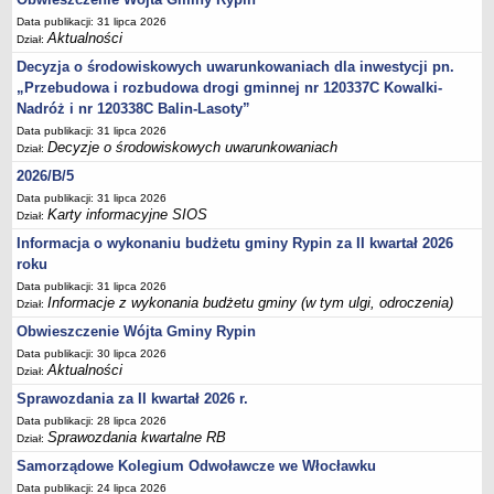
Sesje Rady Gminy Rypin
Data publikacji: 31 lipca 2026
PRAWO LOKALNE
Aktualności
Dział:
Statut
Decyzja o środowiskowych uwarunkowaniach dla inwestycji pn.
Strategia rozwoju
„Przebudowa i rozbudowa drogi gminnej nr 120337C Kowalki-
Nadróż i nr 120338C Balin-Lasoty”
Uchwały
Data publikacji: 31 lipca 2026
Projekty uchwał
Decyzje o środowiskowych uwarunkowaniach
Dział:
Protokoły
2026/B/5
Imienne wykazy głosowań radnych
Data publikacji: 31 lipca 2026
Karty informacyjne SIOS
Dział:
Postać dokumentów
Informacja o wykonaniu budżetu gminy Rypin za II kwartał 2026
Akty Prawne, Dzienniki Ustaw, Monitory Polskie
roku
Prawo miejscowe
Data publikacji: 31 lipca 2026
Informacje z wykonania budżetu gminy (w tym ulgi, odroczenia)
Dział:
Zarządzenia
Obwieszczenie Wójta Gminy Rypin
Studium uwarunkowań i kierunków zagospodarowania
Data publikacji: 30 lipca 2026
przestrzennego
Aktualności
Dział:
Dane przestrzenne - MPZP
Sprawozdania za II kwartał 2026 r.
Stałe obwody głosowania, numery, granice oraz siedziby
Data publikacji: 28 lipca 2026
Sprawozdania kwartalne RB
Dział:
obwodowych komisji wyborczych, opis granic okręgów wyborczych
Samorządowe Kolegium Odwoławcze we Włocławku
Plan ogólny gminy Rypin
Data publikacji: 24 lipca 2026