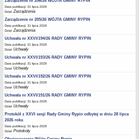
Regulamin naboru na wolne stanowiska urzędnicze
Zarządzenie nr 206/26 WÓJTA GMINY RYPIN
Data publikacji: 31 lipca 2026
Ogłoszenia o naborze na wolne stanowiska urzędnicze
Zarządzenia
Dział:
Lista kandydatów spełniających wymagania formalne w naborach na
Zarządzenie nr 205/26 WÓJTA GMINY RYPIN
wolne stanowiska urzędnicze
Data publikacji: 31 lipca 2026
Zarządzenia
Wyniki naboru na wolne stanowiska urzędnicze
Dział:
Uchwała nr XXVI/194/26 RADY GMINY RYPIN
Petycje
Data publikacji: 31 lipca 2026
Sygnaliści
Uchwały
Dział:
Galeria
Uchwała nr XXVI/193/26 RADY GMINY RYPIN
Raporty o stanie dostępności
Data publikacji: 31 lipca 2026
Uchwały
Dział:
Wnioski
Uchwała nr XXVI/192/26 RADY GMINY RYPIN
WŁADZE I STRUKTURA
Data publikacji: 31 lipca 2026
Struktura organizacyjna
Uchwały
Dział:
Rada gminy
Uchwała nr XXVI/191/26 RADY GMINY RYPIN
Wójt
Data publikacji: 31 lipca 2026
Uchwały
Dział:
Urząd gminy
Protokół z XXVI sesji Rady Gminy Rypin odbytej w dniu 28 lipca
Jednostki organizacyjne, GOPS, Instytucja kultury, OSP
2026 roku
Jednostki pomocnicze - sołectwa
Data publikacji: 31 lipca 2026
Protokoły
Dział:
Plan pracy komisji rewizyjnej
Obwieszczenie Wójta Gminy Rypin