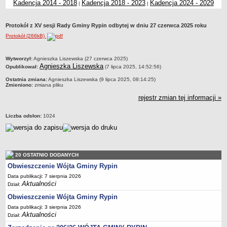
Kadencja 2014 - 2018
Kadencja 2018 - 2023
Kadencja 2024 - 2029
|
|
Dane statystyczne
Zadania publiczne
Protokół z XV sesji Rady Gminy Rypin odbytej w dniu 27 czerwca 2025 roku
Związki i stowarzyszenia
Protokół (266kB)
Realizacja zadań publicznych
metryczka
Wytworzył:
Agnieszka Liszewska (27 czerwca 2025)
Rejestr zbiorów danych osobowych
Agnieszka Liszewska
Opublikował:
(7 lipca 2025, 14:52:56)
Rejestr instytucji kultury
Ostatnia zmiana:
Agnieszka Liszewska (9 lipca 2025, 08:14:25)
Zmieniono:
zmiana pliku
RODO Klauzule informacyjne
rejestr zmian tej informacji »
AKTUALNOŚCI I OGŁOSZENIA
URZĄD GMINY
Liczba odsłon:
1024
Dane teleadresowe
Tabela informacyjna
Czas pracy urzędu
20 OSTATNIO DODANYCH
Nr konta bankowego, NIP, REGON
Obwieszczenie Wójta Gminy Rypin
Pracownicy urzędu - urząd gminy
Data publikacji: 7 sierpnia 2026
Aktualności
Dział:
Pracownicy urzędu - baza magazynowo - warsztatowa
Obwieszczenie Wójta Gminy Rypin
Kompetencje referatów
Data publikacji: 3 sierpnia 2026
Regulamin organizacyjny
Aktualności
Dział: