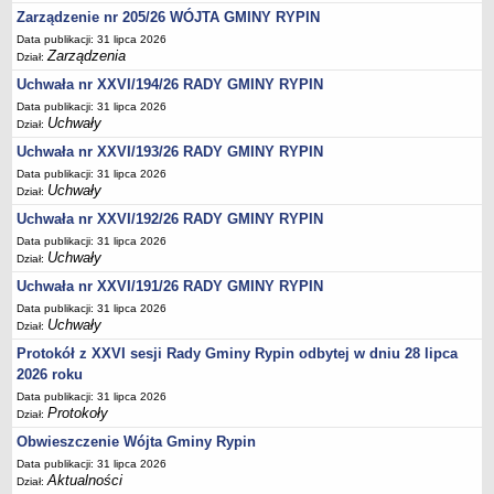
Regulamin naboru na wolne stanowiska urzędnicze
Zarządzenie nr 205/26 WÓJTA GMINY RYPIN
Ogłoszenia o naborze na wolne stanowiska urzędnicze
Data publikacji: 31 lipca 2026
Zarządzenia
Lista kandydatów spełniających wymagania formalne w naborach na
Dział:
wolne stanowiska urzędnicze
Uchwała nr XXVI/194/26 RADY GMINY RYPIN
Wyniki naboru na wolne stanowiska urzędnicze
Data publikacji: 31 lipca 2026
Uchwały
Dział:
Petycje
Uchwała nr XXVI/193/26 RADY GMINY RYPIN
Sygnaliści
Data publikacji: 31 lipca 2026
Uchwały
Dział:
Galeria
Uchwała nr XXVI/192/26 RADY GMINY RYPIN
Raporty o stanie dostępności
Data publikacji: 31 lipca 2026
Wnioski
Uchwały
Dział:
WŁADZE I STRUKTURA
Uchwała nr XXVI/191/26 RADY GMINY RYPIN
Struktura organizacyjna
Data publikacji: 31 lipca 2026
Uchwały
Dział:
Rada gminy
Protokół z XXVI sesji Rady Gminy Rypin odbytej w dniu 28 lipca
Wójt
2026 roku
Urząd gminy
Data publikacji: 31 lipca 2026
Protokoły
Jednostki organizacyjne, GOPS, Instytucja kultury, OSP
Dział:
Obwieszczenie Wójta Gminy Rypin
Jednostki pomocnicze - sołectwa
Data publikacji: 31 lipca 2026
Plan pracy komisji rewizyjnej
Aktualności
Dział: