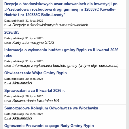
Sesje Rady Gminy Rypin
Decyzja o środowiskowych uwarunkowaniach dla inwestycji pn.
PRAWO LOKALNE
„Przebudowa i rozbudowa drogi gminnej nr 120337C Kowalki-
Statut
Nadróż i nr 120338C Balin-Lasoty”
Data publikacji: 31 lipca 2026
Strategia rozwoju
Decyzje o środowiskowych uwarunkowaniach
Dział:
Uchwały
2026/B/5
Projekty uchwał
Data publikacji: 31 lipca 2026
Karty informacyjne SIOS
Dział:
Protokoły
Informacja o wykonaniu budżetu gminy Rypin za II kwartał 2026
Imienne wykazy głosowań radnych
roku
Postać dokumentów
Data publikacji: 31 lipca 2026
Informacje z wykonania budżetu gminy (w tym ulgi, odroczenia)
Dział:
Akty Prawne, Dzienniki Ustaw, Monitory Polskie
Obwieszczenie Wójta Gminy Rypin
Prawo miejscowe
Data publikacji: 30 lipca 2026
Zarządzenia
Aktualności
Dział:
Studium uwarunkowań i kierunków zagospodarowania
Sprawozdania za II kwartał 2026 r.
przestrzennego
Data publikacji: 28 lipca 2026
Sprawozdania kwartalne RB
Dział:
Dane przestrzenne - MPZP
Samorządowe Kolegium Odwoławcze we Włocławku
Stałe obwody głosowania, numery, granice oraz siedziby
Data publikacji: 24 lipca 2026
obwodowych komisji wyborczych, opis granic okręgów wyborczych
Aktualności
Dział:
Plan ogólny gminy Rypin
Ogłoszenie Przewodniczącego Rady Gminy Rypin