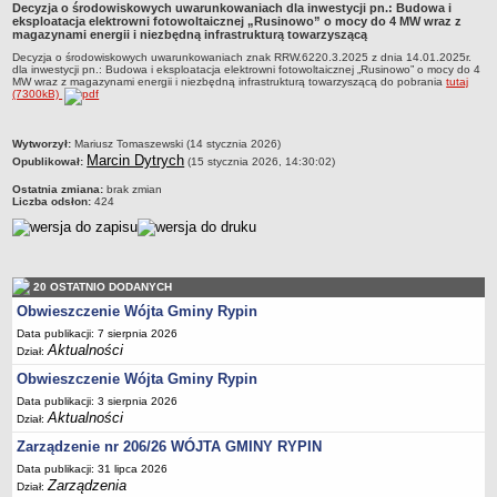
Decyzja o środowiskowych uwarunkowaniach dla inwestycji pn.: Budowa i
Dane statystyczne
eksploatacja elektrowni fotowoltaicznej „Rusinowo” o mocy do 4 MW wraz z
magazynami energii i niezbędną infrastrukturą towarzyszącą
Zadania publiczne
Decyzja o środowiskowych uwarunkowaniach znak RRW.6220.3.2025 z dnia 14.01.2025r.
dla inwestycji pn.: Budowa i eksploatacja elektrowni fotowoltaicznej „Rusinowo” o mocy do 4
Związki i stowarzyszenia
MW wraz z magazynami energii i niezbędną infrastrukturą towarzyszącą do pobrania
tutaj
(7300kB)
Realizacja zadań publicznych
Rejestr zbiorów danych osobowych
metryczka
Wytworzył:
Mariusz Tomaszewski (14 stycznia 2026)
Marcin Dytrych
Opublikował:
(15 stycznia 2026, 14:30:02)
Rejestr instytucji kultury
Ostatnia zmiana:
brak zmian
RODO Klauzule informacyjne
Liczba odsłon:
424
AKTUALNOŚCI I OGŁOSZENIA
URZĄD GMINY
Dane teleadresowe
20 OSTATNIO DODANYCH
Tabela informacyjna
Obwieszczenie Wójta Gminy Rypin
Czas pracy urzędu
Data publikacji: 7 sierpnia 2026
Aktualności
Dział:
Nr konta bankowego, NIP, REGON
Obwieszczenie Wójta Gminy Rypin
Pracownicy urzędu - urząd gminy
Data publikacji: 3 sierpnia 2026
Pracownicy urzędu - baza magazynowo - warsztatowa
Aktualności
Dział:
Kompetencje referatów
Zarządzenie nr 206/26 WÓJTA GMINY RYPIN
Regulamin organizacyjny
Data publikacji: 31 lipca 2026
Zarządzenia
Dział: