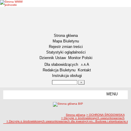
Strona główna
Mapa Biuletynu
Rejestr zmian treści
Statystyki oglądalności
Dziennik Ustaw
Monitor Polski
Menu dodatkowe
Dla słabowidzących
A
powiększ czcionkę
A
standardowy rozmiar czcionki
A
pomniejsz czcionkę
Redakcja Biuletynu
Kontakt
Instrukcja obsługi
Wyszukiwarka artykułów
Szukaj
MENU
Menu
DEKLARACJA DOSTĘPNOŚCI
NASZA GMINA
Status gminy
ścieżka nawigacji
Strona główna
> OCHRONA ŚRODOWISKA
> Decyzje o środowiskowych uwarunkowaniach
> Decyzja o środowiskowych uwarunkowaniach dla inwestycji pn.: Budowa i eksploatacja ele
Lokalizacja
Insygnia gminy