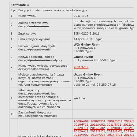
Formularz B
Dane statystyczne
Lp.
Decyzje i postanowienia, wskazania lokalizacyjne
Zadania publiczne
1.
Numer wpisu
2011/B/05
dot. decyzji o środowiskowych uwarunkowani
Związki i stowarzyszenia
Zakres przedmiotowy
2.
planowanego przedsięwzięcia pn. ”Budowa kan
decyzji/
postanowienia
w miejscowości Sikory i Kowalki, gmina Rypin
Realizacja zadań publicznych
3.
Znak sprawy
BGK.6220.2.2011
Rejestr zbiorów danych osobowych
4.
Data i miejsce wydania
14 lipca 2011, Rypin
Wójt Gminy Rypin
Rejestr instytucji kultury
Nazwa organu, który wydał
5.
ul. Lipnowska 4
decyzję/
postanowienie
87-500 Rypin
RODO Klauzule informacyjne
Nazwa podmiotu, którego
Gmina Rypin
6.
decyzja/
postanowienie
dotyczy
ul. Lipnowska 4, 87-500 Rypin
AKTUALNOŚCI I OGŁOSZENIA
Numer wpisu wniosku dotyczącego
URZĄD GMINY
7.
2011/A/02
decyzji/
postanowienia
Dane teleadresowe
Miejsce przechowywania (nazwa
Urząd Gminy Rypin
instytucji, nazwa komórki
ul. Lipnowska 4
8.
Tabela informacyjna
organizacyjnej, numer pokoju, numer
87-500 Rypin
telefonu kontaktowego)
pokój nr 2b; tel. 54 280 97 18
Czas pracy urzędu
Informacja, czy
decyzja/
postanowienie
jest
ostateczne oraz adnotacje o
Nr konta bankowego, NIP, REGON
9.
tak
/ nie
ewentualnym wstrzymaniu wykonania
decyzji/
postanowienia
lub o
Pracownicy urzędu - urząd gminy
dokonanych w nich zmianach
Zastrzeżenia dotyczące
Pracownicy urzędu - baza magazynowo - warsztatowa
10.
nieudostępniania informacji
Kompetencje referatów
2009/A/02
,
2009/E/01
,
2009/B/01
,
2009/B/
2010/F/02
,
2011/A/02
,
2011/B/01
,
2011/A/1
2012/F/01
,
2012/F/02
,
2012/B/03
,
2012/F/0
Regulamin organizacyjny
2012/A/11
,
2013/B/01
,
2013/B/02
,
2013/A/
2014/A/02
,
2014/A/04
,
2014/B/04
,
2014/B/
Numery innych kart dotyczących