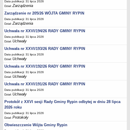
Data publikacji: 31 lipca 2026
Sesje Rady Gminy Rypin
Zarządzenia
Dział:
PRAWO LOKALNE
Zarządzenie nr 205/26 WÓJTA GMINY RYPIN
Statut
Data publikacji: 31 lipca 2026
Strategia rozwoju
Zarządzenia
Dział:
Uchwały
Uchwała nr XXVI/194/26 RADY GMINY RYPIN
Data publikacji: 31 lipca 2026
Projekty uchwał
Uchwały
Dział:
Protokoły
Uchwała nr XXVI/193/26 RADY GMINY RYPIN
Imienne wykazy głosowań radnych
Data publikacji: 31 lipca 2026
Uchwały
Dział:
Postać dokumentów
Uchwała nr XXVI/192/26 RADY GMINY RYPIN
Akty Prawne, Dzienniki Ustaw, Monitory Polskie
Data publikacji: 31 lipca 2026
Prawo miejscowe
Uchwały
Dział:
Zarządzenia
Uchwała nr XXVI/191/26 RADY GMINY RYPIN
Studium uwarunkowań i kierunków zagospodarowania
Data publikacji: 31 lipca 2026
Uchwały
Dział:
przestrzennego
Protokół z XXVI sesji Rady Gminy Rypin odbytej w dniu 28 lipca
Dane przestrzenne - MPZP
2026 roku
Stałe obwody głosowania, numery, granice oraz siedziby
Data publikacji: 31 lipca 2026
obwodowych komisji wyborczych, opis granic okręgów wyborczych
Protokoły
Dział:
Plan ogólny gminy Rypin
Obwieszczenie Wójta Gminy Rypin