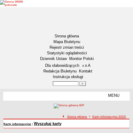
Strona główna
Mapa Biuletynu
Rejestr zmian treści
Statystyki oglądalności
Dziennik Ustaw
Monitor Polski
Menu dodatkowe
Dla słabowidzących
A
powiększ czcionkę
A
standardowy rozmiar czcionki
A
pomniejsz czcionkę
Redakcja Biuletynu
Kontakt
Instrukcja obsługi
Wyszukiwarka artykułów
Szukaj
MENU
Menu
DEKLARACJA DOSTĘPNOŚCI
NASZA GMINA
Status gminy
ścieżka nawigacji
Strona główna
>
Karty informacyjne SIOS
Lokalizacja
Wyszukaj karty
Karty informacyjne
|
Insygnia gminy