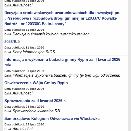
FINANSE GMINY
Data publikacji: 31 lipca 2026
Aktualności
Dział:
Budżet
Decyzja o środowiskowych uwarunkowaniach dla inwestycji pn.
Zmiany budżetu
„Przebudowa i rozbudowa drogi gminnej nr 120337C Kowalki-
Wieloletnia Prognoza Finansowa
Nadróż i nr 120338C Balin-Lasoty”
Majątek gminy
Data publikacji: 31 lipca 2026
Decyzje o środowiskowych uwarunkowaniach
Dział:
Majątek jednostek organizacyjnych
2026/B/5
Dług publiczny
Data publikacji: 31 lipca 2026
Karty informacyjne SIOS
Realizacja inwestycji
Dział:
Informacja o wykonaniu budżetu gminy Rypin za II kwartał 2026
Sprawozdania z wykonania budżetu
roku
Sprawozdania kwartalne RB
Data publikacji: 31 lipca 2026
Sprawozdania finansowe
Informacje z wykonania budżetu gminy (w tym ulgi, odroczenia)
Dział:
Informacje z wykonania budżetu gminy (w tym ulgi, odroczenia)
Obwieszczenie Wójta Gminy Rypin
Data publikacji: 30 lipca 2026
Interpretacje indywidualne
Aktualności
Dział:
SPRAWY DO ZAŁATWIENIA
Sprawozdania za II kwartał 2026 r.
BUDOWA PRZYDOMOWYCH OCZYSZCZALNI ŚCIEKÓW -
Data publikacji: 28 lipca 2026
DOFINANSOWANIE
Sprawozdania kwartalne RB
Dział:
Preferencyjny zakup węgla
Samorządowe Kolegium Odwoławcze we Włocławku
Wykaz spraw
Data publikacji: 24 lipca 2026
Aktualności
Dział: