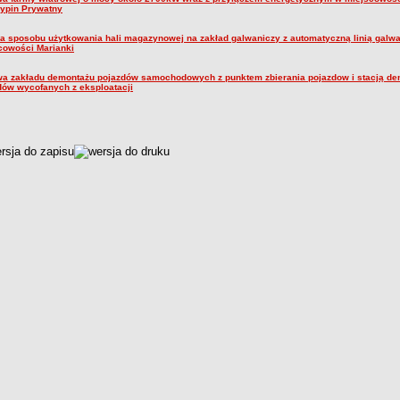
rypin Prywatny
a sposobu użytkowania hali magazynowej na zakład galwaniczy z automatyczną linią galw
cowości Marianki
a zakładu demontażu pojazdów samochodowych z punktem zbierania pojazdow i stacją de
dów wycofanych z eksploatacji
czka