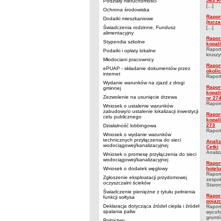
563 R
Podziały nieruchomości
[...]
Ochrona środowiska
Rapor
Dodatki mieszkaniowe
(tucza
Świadczenia rodzinne, Fundusz
[...]
alimentacyjny
Rapor
Stypendia szkolne
kopal
Raport
Podatki i opłaty lokalne
kruszy
Młodociani pracownicy
Rapor
ePUAP - składanie dokumentów przez
okoli
internet
Raport
Wydanie warunków na zjazd z drogi
Rapor
gminnej
kopal
Zezwolenie na usunięcie drzewa
nr 274
Raport
Wniosek o ustalenie warunków
zabudowy/o ustalenie lokalizacji inwestycji
Rapor
celu publicznego
kopal
273
Działalność lobbingowa
Raport
Wniosek o wydanie warunków
technicznych przyłączenia do sieci
Anali
wodociągowej/kanalizacyjnej
Cetki
Analiz
Wniosek o promesę przyłączenia do sieci
wodociągowej/kanalizacyjnej
Rapor
Wniosek o dodatek węglowy
hotel
Raport
Zgłoszenie eksploatacji przydomowej
zespoł
oczyszczalni ścieków
Starory
Świadczenie pieniężne z tytułu pełnienia
Rapor
funkcji sołtysa
pojaz
Deklaracja dotycząca źródeł ciepła i źródeł
Raport
spalania paliw
wycofa
gruntów
Rolnictwo