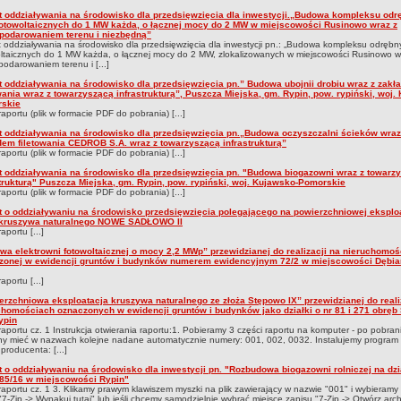
t oddziaływania na środowisko dla przedsięwzięcia dla inwestycji.„Budowa kompleksu od
fotowoltaicznych do 1 MW każda, o łącznej mocy do 2 MW w miejscowości Rusinowo wraz z
podarowaniem terenu i niezbędną”
 oddziaływania na środowisko dla przedsięwzięcia dla inwestycji pn.: „Budowa kompleksu odrębn
ltaicznych do 1 MW każda, o łącznej mocy do 2 MW, zlokalizowanych w miejscowości Rusinowo w
odarowaniem terenu i [...]
t oddziaływania na środowisko dla przedsięwzięcia pn.” Budowa ubojnii drobiu wraz z zak
wania wraz z towarzyszącą infrastrukturą”, Puszcza Miejska, gm. Rypin, pow. rypiński, woj.
skie
raportu (plik w formacie PDF do pobrania) [...]
t oddziaływania na środowisko dla przedsięwzięcia pn.„Budowa oczyszczalni ścieków wraz
dem filetowania CEDROB S.A. wraz z towarzyszącą infrastrukturą”
raportu (plik w formacie PDF do pobrania) [...]
t oddziaływania na środowisko dla przedsięwzięcia pn. "Budowa biogazowni wraz z towarz
strukturą" Puszcza Miejska, gm. Rypin, pow. rypiński, woj. Kujawsko-Pomorskie
raportu (plik w formacie PDF do pobrania) [...]
t o oddziaływaniu na środowisko przedsięwzięcia polegającego na powierzchniowej eksploa
 kruszywa naturalnego NOWE SADŁOWO II
aportu [...]
wa elektrowni fotowoltaicznej o mocy 2,2 MWp” przewidzianej do realizacji na nieruchomoś
zonej w ewidencji gruntów i budynków numerem ewidencyjnym 72/2 w miejscowości Dębia
aportu [...]
erzchniowa eksploatacja kruszywa naturalnego ze złoża Stępowo IX” przewidzianej do reali
chomościach oznaczonych w ewidencji gruntów i budynków jako działki o nr 81 i 271 obręb
ypin
raportu cz. 1 Instrukcja otwierania raportu:1. Pobieramy 3 części raportu na komputer - po pobraniu
y mieć w nazwach kolejne nadane automatycznie numery: 001, 002, 0032. Instalujemy program 
 producenta: [...]
t o oddziaływaniu na środowisko dla inwestycji pn. "Rozbudowa biogazowni rolniczej na dzi
 85/16 w miejscowości Rypin"
raportu cz. 1 3. Klikamy prawym klawiszem myszki na plik zawierający w nazwie "001" i wybieram
"7-Zip -> Wypakuj tutaj" lub jeśli chcemy samodzielnie wybrać miejsce zapisu "7-Zip -> Otwórz archi