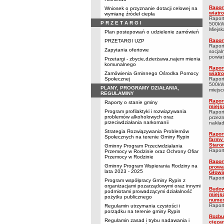
Rapor
Wniosek o przyznanie dotacji celowej na
wiatr
wymianę źródeł ciepła
Raport
P R Z E T A R G I
500kW 
Miejska
Plan postepowań o udzielenie zamówień
Rapor
PRZETARGI UZP
Raport
Zapytania ofertowe
socjal
powiat:
Przetargi - zbycie,dzierżawa,najem mienia
komunalnego
Rapor
Zamówienia Gminnego Ośrodka Pomocy
wiatr
Społecznej
Raport
500kW 
PLANY, PROGRAMY DZIAŁANIA,
miejsco
REGULAMINY
Rapor
Raporty o stanie gminy
miejs
Program profilaktyki i rozwiązywania
Raport
problemów alkoholowych oraz
przezn
przeciwdziałania narkomanii
nakład
Strategia Rozwiązywania Problemów
Rapor
Społecznych na terenie Gminy Rypin
farmy
Staro
Gminny Program Przeciwdziałania
Raport
Przemocy w Rodzinie oraz Ochrony Ofiar
Przemocy w Rodzinie
Rapor
Gminny Program Wspierania Rodziny na
prowa
lata 2023 - 2025
Głowi
Raport
Program współpracy Gminy Rypin z
organizacjami pozarządowymi oraz innymi
Budow
podmiotami prowadzącymi działalność
miejs
pożytku publicznego
numer
Raport
Regulamin utrzymania czystości i
porządku na terenie gminy Rypin
Rozbu
Regulamin zasad i trybu nadawania i
cięza