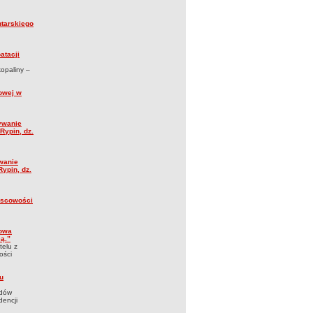
ntarskiego
atacji
opaliny –
rowej w
ywanie
Rypin, dz.
wanie
ypin, dz.
ejscowości
dowa
ą.”
telu z
ości
u
zdów
dencji