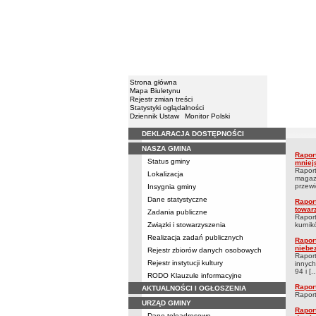
Strona główna
Mapa Biuletynu
Rejestr zmian treści
Statystyki oglądalności
Dziennik Ustaw
Monitor Polski
DEKLARACJA DOSTĘPNOŚCI
Menu
NASZA GMINA
Raporty 
Rapor
Rapor
Status gminy
mniej
Raport
Lokalizacja
magazy
przewi
Insygnia gminy
Dane statystyczne
Rapor
towar
Zadania publiczne
Raport
Związki i stowarzyszenia
kurnik
Realizacja zadań publicznych
Rapor
niebe
Rejestr zbiorów danych osobowych
Raport
Rejestr instytucji kultury
innych
94 i [..
RODO Klauzule informacyjne
Rapor
AKTUALNOŚCI I OGŁOSZENIA
Raport
URZĄD GMINY
Rapor
Dane teleadresowe