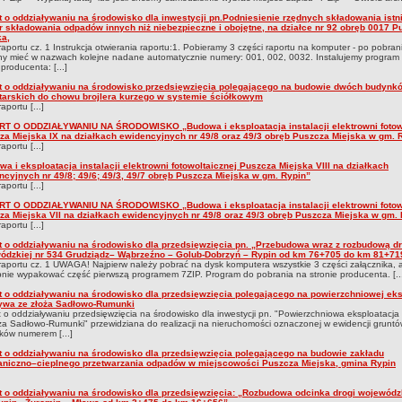
t o oddziaływaniu na środowisko dla inwestycji pn.Podniesienie rzędnych składowania istn
r składowania odpadów innych niż niebezpieczne i obojętne, na działce nr 92 obręb 0017 P
ka,
raportu cz. 1 Instrukcja otwierania raportu:1. Pobieramy 3 części raportu na komputer - po pobraniu
y mieć w nazwach kolejne nadane automatycznie numery: 001, 002, 0032. Instalujemy program 
 producenta: [...]
t o oddziaływaniu na środowisko przedsięwzięcia polegającego na budowie dwóch budynk
tarskich do chowu brojlera kurzego w systemie ściółkowym
aportu [...]
T O ODDZIAŁYWANIU NA ŚRODOWISKO „Budowa i eksploatacja instalacji elektrowni fotow
za Miejska IX na działkach ewidencyjnych nr 49/8 oraz 49/3 obręb Puszcza Miejska w gm. 
aportu [...]
a i eksploatacja instalacji elektrowni fotowoltaicznej Puszcza Miejska VIII na działkach
ncyjnych nr 49/8; 49/6; 49/3, 49/7 obręb Puszcza Miejska w gm. Rypin”
aportu [...]
T O ODDZIAŁYWANIU NA ŚRODOWISKO „Budowa i eksploatacja instalacji elektrowni fotow
za Miejska VII na działkach ewidencyjnych nr 49/8 oraz 49/3 obręb Puszcza Miejska w gm.
aportu [...]
t o oddziaływaniu na środowisko dla przedsięwzięcia pn. „Przebudowa wraz z rozbudową dr
ódzkiej nr 534 Grudziądz– Wąbrzeźno – Golub-Dobrzyń – Rypin od km 76+705 do km 81+71
raportu cz. 1 UWAGA! Najpierw należy pobrać na dysk komputera wszystkie 3 części załącznika, 
nie wypakować część pierwszą programem 7ZIP. Program do pobrania na stronie producenta. [..
t o oddziaływaniu na środowisko dla przedsięwzięcia polegającego na powierzchniowej eks
ywa ze złoża Sadłowo-Rumunki
 o oddziaływaniu przedsięwzięcia na środowisko dla inwestycji pn. "Powierzchniowa eksploatacja
ża Sadłowo-Rumunki" przewidziana do realizacji na nieruchomości oznaczonej w ewidencji gruntó
ków numerem [...]
t o oddziaływaniu na środowisko dla przedsięwzięcia polegającego na budowie zakładu
niczno–cieplnego przetwarzania odpadów w miejscowości Puszcza Miejska, gmina Rypin
t o oddziaływaniu na środowisko dla przedsięwzięcia: „Rozbudowa odcinka drogi wojewódzk