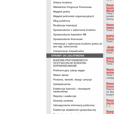
Zmiany budżetu
Rapor
Wieloletnia Prognoza Finansowa
kwate
Miejs
Majątek gminy
Treść 
Majątek jednostek organizacyjnych
powinn
strony
Dług publiczny
Rapor
Realizacja inwestycji
inwen
Sprawozdania z wykonania budżetu
Treść r
Sprawozdania kwartalne RB
RAPOR
Puszc
Sprawozdania finansowe
Treść r
Informacje z wykonania budżetu gminy (w
tym ulgi, odroczenia)
„Budow
ewide
Interpretacje indywidualne
Treść r
SPRAWY DO ZAŁATWIENIA
RAPOR
BUDOWA PRZYDOMOWYCH
Puszc
OCZYSZCZALNI ŚCIEKÓW -
Treść r
DOFINANSOWANIE
Rapor
Preferencyjny zakup węgla
wojew
Wykaz spraw
Treść 
następ
Podania, wnioski, skargi i petycje
Rapor
Zaświadczenia
krusz
Ewidencja ludności - obowiązek
Raport
meldunkowy
ze zło
budyn
Rejestry i ewidencje
Rapor
Dowody osobiste
mecha
Udostępnianie informacji publicznej
[...]
Ewidencja działalności gospodarczej
Rapor