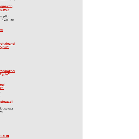
iejących
uszcza
 pliki
"7-Zip" ze
ów
oltaicznej
Rypin”
oltaicznej
 Rypin”
ogi
9”.
a
.]
ploatacji
 kruszywa
w i
iej nr