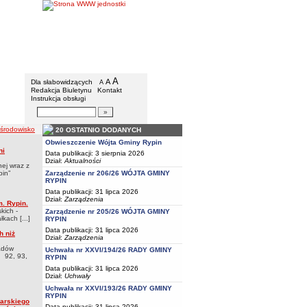
Gmina Rypin
Menu dodatkowe
A
powiększ czcionkę
A
standardowy rozmiar czcionki
Dla słabowidzących
A
pomniejsz czcionkę
Redakcja Biuletynu
Kontakt
Instrukcja obsługi
Wyszukiwarka artykułów
Szukaj
 środowisko
20 OSTATNIO DODANYCH
Obwieszczenie Wójta Gminy Rypin
ni
Data publikacji: 3 sierpnia 2026
Dział:
Aktualności
nej wraz z
pin”
Zarządzenie nr 206/26 WÓJTA GMINY
RYPIN
Data publikacji: 31 lipca 2026
Dział:
Zarządzenia
. Rypin.
kich -
Zarządzenie nr 205/26 WÓJTA GMINY
kach [...]
RYPIN
Data publikacji: 31 lipca 2026
h niż
Dział:
Zarządzenia
padów
Uchwała nr XXVI/194/26 RADY GMINY
h 92, 93,
RYPIN
Data publikacji: 31 lipca 2026
Dział:
Uchwały
Uchwała nr XXVI/193/26 RADY GMINY
RYPIN
tarskiego
Data publikacji: 31 lipca 2026