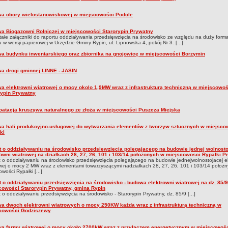
a obory wielostanowiskowej w miejscowości Podole
a Biogazowni Rolniczej w miejscowości Starorypin Prywatny
ałe załączniki do raportu oddziaływania przedsięwzięcia na środowisko ze względu na duży form
 w wersji papierowej w Urzędzie Gminy Rypin, ul. Lipnowska 4, pokój Nr 3. [...]
a budynku inwentarskiego oraz zbiornika na gnojowicę w miejscowości Borzymin
a drogi gminnej LINNE - JASIN
a elektrowni wiatrowej o mocy okolo 1,9MW wraz z infrastrukturą techniczną w miejscowoś
rypin Prywatny
oatacja kruszywa naturalnego ze złoża w miejscowości Puszcza Miejska
a hali produkcyjno-usługowej do wytwarzania elementów z tworzyw sztucznych w miejsco
ki
t o oddziaływaniu na środowisko przedsiewziecia polegajacego na budowie jednej wolnosto
rowni wiatrowej na działkach 28, 27, 26, 101 i 103/14 położonych w miejscowosci Rypałki P
 o oddziaływaniu na środowisko przedsięwzięcia polegającego na budowie jednejwolnostojacej e
wej o mocy 2 MW wraz z elementami towarzyszącymi nadziałkach 28, 27, 26, 101 i 103/14 położ
owości Rypałki [...]
t o oddziaływaniu przedsięwzięcia na środowisko - budowa elektrowni wiatrowej na dz. 85/
cowości Starorypin Prywatny, gmina Rypin
 o oddziaływaniu przedsięwzięcia na środowisko - Starorypin Prywatny, dz. 85/9 [...]
a dwoch elektrowni wiatrowych o mocy 250KW każda wraz z infrastrukturą techniczną w
cowości Godziszewy
a farmy wiatrowej o mocy około 2700kW wraz z przyłączem energetycznym w miejscowoś