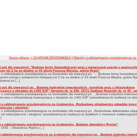
ścieżka nawigacji
Strona główna
> OCHRONA ŚRODOWISKA
> Raporty o oddziaływaniu przedsięwzięcia na
o oddziaływaniu przedsięwzięcia na środowisko
t ooś dla inwestycji: "Budowa farmy fotowoltaicznej wraz z magazynem energii o powierzch
ty o oddziaływaniu przedsięwzięcia na środowisko
szej niż 2 ha na działce nr 33 obręb Puszcza Miejska, gmina Rypin"
 o oddziaływaniu przedsięwzięcia na środowisko dla inwestycji pn. ".: „Budowa farmy fotowoltaicz
nem energii o powierzchni mniejszej niż 2 ha na działce nr 33 obręb Puszcza Miejska, gmina Ry
dzianej do [...]
t ooś dla inwestycji pn. „Budowa budynków inwentarskich - kurników wraz z infrastrukturą
zyszącą o obsadzie do 1400 DJP” Stępowo dz. nr 266, 267/1 Sadłowo Rumunki dz. nr 45 - gm
 o oddziaływaniu przedsięwzięcia na środowisko dla inwestycji pn. . „Budowa budynków inwentars
ów wraz z infrastrukturą towarzyszącą o obsadzie do 1400 DJP” przewidzianej do realizacji na dział
t o oddziaływaniu przedsięwzięcia na środowisko „Rozbudowa składowiska odpadów innyc
zpieczne i obojętne”
 o oddziaływaniu przedsięwzięcia na środowisko dla inwestycji pn. „Rozbudowa składowiska od
 niż niebezpieczne i obojętne” przewidzianej do realizacji na działkach o numerach ewidencyjnyc
.]
t o oddziaływaniu przedsięwzięcia na środowisko „Budowa obwodnicy Rypina”
 OOŚ -- Obwodnica Rypina [...]
t oddziaływania przedsięwzięcia na środowisko dla inwestycji pn. „Budowa budynku inwen