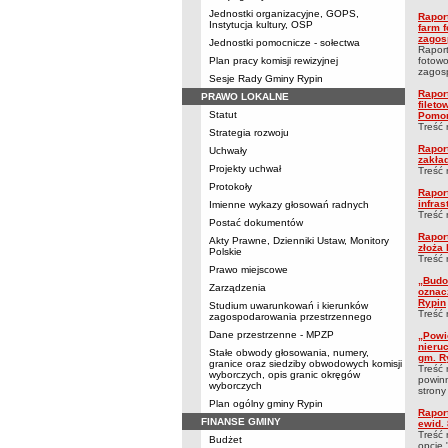
Jednostki organizacyjne, GOPS,
Rapor
Instytucja kultury, OSP
farm 
zagos
Jednostki pomocnicze - sołectwa
Raport
Plan pracy komisji rewizyjnej
fotowo
zagosp
Sesje Rady Gminy Rypin
Rapor
PRAWO LOKALNE
fileto
Statut
Pomor
Treść 
Strategia rozwoju
Rapor
Uchwały
zakła
Projekty uchwał
Treść 
Protokoły
Rapor
infra
Imienne wykazy głosowań radnych
Treść 
Postać dokumentów
Rapor
Akty Prawne, Dzienniki Ustaw, Monitory
złoża
Polskie
Treść r
Prawo miejscowe
„Budo
Zarządzenia
oznac
Rypin
Studium uwarunkowań i kierunków
Treść r
zagospodarowania przestrzennego
Dane przestrzenne - MPZP
„Powi
nieru
Stałe obwody głosowania, numery,
gm. R
granice oraz siedziby obwodowych komisji
Treść 
wyborczych, opis granic okręgów
powinn
wyborczych
strony
Plan ogólny gminy Rypin
Rapor
FINANSE GMINY
ewid.
Treść 
Budżet
opcje 