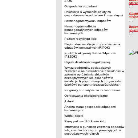
SIOS
Staro
Gospodarka odpadami
[...]
Deklaracja o wysokości opłaty za
Zmian
gospodarowanie odpadami komunalnymi
miejs
[...]
Harmonogram wywozu odpadów
Harmonogram odbioru
Budow
ponadgabarytowych odpadów
pojaz
komunalnych
[...]
Poziom recyklingu i bio
Regionalne instalacje do przetwarzania
odpadów komunalnych (RIPOK)
metry
Punkt Selektywnej Zbiórki Odpadów
(PSZOK)
Rejestr działalności regulowanej
Wykaz podmiotów posiadających
zezwolenie na prowadzenie działalności w
zakresie opróżniania zbiorników
bezodpływowych lub osadników w
instalacjach przydomowych oczyszczalni
ścieków i transport nieczystości ciekłych
Prognozy oddziaływania na środowisko
Opracowania ekofizjograficzne
Azbest
Analiza stanu gospodarki odpadami
komunalnymi
Woda i ścieki
Plany polowań kół łowieckich
Informacja o punktach zbierania odpadów
folii, sznurka oraz opon, powstających w
gospodarstwach rolnych