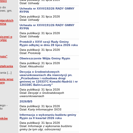
wości
Dział:
Uchwały
go do
Uchwała nr XXVI/192/26 RADY GMINY
nowo, gm.
RYPIN
Data publikacji: 31 lipca 2026
Dział:
Uchwały
ntarskich
gmina
Uchwała nr XXVI/191/26 RADY GMINY
RYPIN
Data publikacji: 31 lipca 2026
Dział:
Uchwały
aicznej o
rębie
Protokół z XXVI sesji Rady Gminy
Rypin odbytej w dniu 28 lipca 2026 roku
Data publikacji: 31 lipca 2026
Dział:
Protokoły
ruzu”
Obwieszczenie Wójta Gminy Rypin
Data publikacji: 31 lipca 2026
ztałcania
Dział:
Aktualności
Decyzja o środowiskowych
nia [...]
uwarunkowaniach dla inwestycji pn.
„Przebudowa i rozbudowa drogi
ania wraz
gminnej nr 120337C Kowalki-Nadróż i nr
turą
120338C Balin-Lasoty”
Data publikacji: 31 lipca 2026
Dział:
Decyzje o środowiskowych
uwarunkowaniach
2026/B/5
iego -
Data publikacji: 31 lipca 2026
do
Dział:
Karty informacyjne SIOS
Informacja o wykonaniu budżetu gminy
Rypin za II kwartał 2026 roku
ynków
Data publikacji: 31 lipca 2026
Dział:
Informacje z wykonania budżetu
gminy (w tym ulgi, odroczenia)