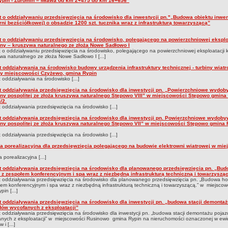
ypin - Żuromin – Mława od km 2+475 do km 16+656”
t o oddziaływaniu przedsięwzięcia na środowisko dla inwestycji pn."„Budowa obiektu inwe
rni bezściółkowej) o obsadzie 1200 szt. tucznika wraz z infrastrukturą towarzyszącą”
t o oddziaływaniu przedsięwzięcia na środowisko, polegającego na powierzchniowej eksplo
iny – kruszywa naturalnego ze złoża Nowe Sadłowo I
 o oddziaływaniu przedsięwzięcia na środowisko, polegającego na powierzchniowej eksploatacji k
wa naturalnego ze złoża Nowe Sadłowo I [...]
t oddziaływania na środowisko budowy urządzenia infrastruktury technicznej - turbiny wiat
cy miejscowości Czyżewo, gmina Rypin
 oddziaływania na środowisko [...]
t oddziaływania przedsięwzięcia na środowisko dla inwestycji pn. „Powierzchniowe wydob
iny pospolitej ze złoża kruszywa naturalnego Stępowo VIII” w miejscowości Stępowo gmina 
/2.
 oddziaływania przedsięwzięcia na środowisko [...]
t oddziaływania przedsięwzięcia na środowisko dla inwestycji pn. Powierzchniowe wydoby
iny pospolitej ze złoża kruszywa naturalnego Stępowo VII” w miejscowości Stępowo gmina R
 oddziaływania przedsięwzięcia na środowisko [...]
za porealizacyjna dla przedsięwzięcia polegającego na budowie elektrowni wiatrowej w mi
a porealizacyjna [...]
t oddziaływania przedsięwzięcia na środowisko dla planowanego przedsięwzięcia pn. „Bu
u z zespołem konferencyjnym i spa wraz z niezbędną infrastrukturą techniczną i towarzysząc
 oddziaływania przedsięwzięcia na środowisko dla planowanego przedsięwzięcia pn. „Budowa ho
em konferencyjnym i spa wraz z niezbędną infrastrukturą techniczną i towarzyszącą.” w miejscow
pin [...]
t oddziaływania przedsięwzięcia na środowisko dla inwestycji pn. „budowa stacji demontaż
dów wycofanych z eksploatacji”
 oddziaływania przedsięwzięcia na środowisko dla inwestycji pn. „budowa stacji demontażu poja
nych z eksploatacji” w miejscowości Rusinowo gmina Rypin na nieruchomości oznaczonej w ewi
 i [...]