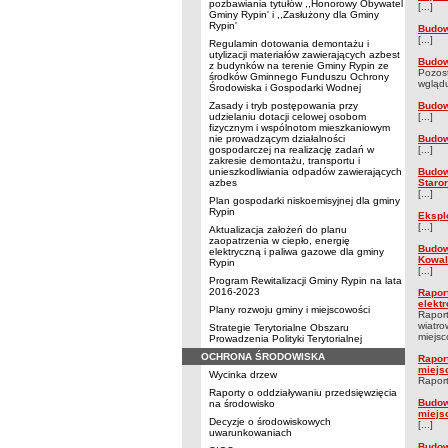
pozbawiania tytułów ,,Honorowy Obywatel
[...]
Gminy Rypin' i ,,Zasłużony dla Gminy
Rypin'
Budow
[...]
Regulamin dotowania demontażu i
utylizacji materiałów zawierających azbest
Budow
z budynków na terenie Gminy Rypin ze
Pozost
środków Gminnego Funduszu Ochrony
wglądu
Środowiska i Gospodarki Wodnej
Zasady i tryb postępowania przy
Budow
udzielaniu dotacji celowej osobom
[...]
fizycznym i wspólnotom mieszkaniowym
nie prowadzącym działalności
Budow
gospodarczej na realizację zadań w
[...]
zakresie demontażu, transportu i
unieszkodliwiania odpadów zawierających
Budow
azbes
Staro
[...]
Plan gospodarki niskoemisyjnej dla gminy
Rypin
Ekspl
[...]
Aktualizacja założeń do planu
zaopatrzenia w ciepło, energię
Budow
elektryczną i paliwa gazowe dla gminy
Kowal
Rypin
[...]
Program Rewitalizacji Gminy Rypin na lata
2016-2023
Rapor
elekt
Plany rozwoju gminy i miejscowości
Raport
wiatro
Strategie Terytorialne Obszaru
miejsc
Prowadzenia Polityki Terytorialnej
OCHRONA ŚRODOWISKA
Rapor
miejs
Wycinka drzew
Raport
Raporty o oddziaływaniu przedsięwzięcia
Budow
na środowisko
miejs
Decyzje o środowiskowych
[...]
uwarunkowaniach
Budow