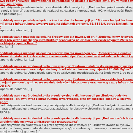
owu trzody chlewnej” przewidzianej do realizacji na działce o numerze ewid. 9/2 w miejsco
owo, gm. Rypin.
 oddziaływania przedsięwzięcia na środowisko dla inwestycji pn. „Budowa budynku inwentarskie
trzody chlewnej” przewidzianej do realizacji na działce o numerze ewid. 9/2 w miejscowości Rusi
do pobrania [...]
t oddziaływania przedsięwzięcia na środowisko dla inwestycji pn. "Budowa budynków inwe
ni) wraz z infrastrukturą towarzyszącą na działkach onr ewid. 61/8 i 61/9, obręb Marianki, 
”
raportu do pobrania [...]
t oddziaływania przedsięwzięcia na środowisko dla inwestycji pn. "„Budowa farmy fotowolt
do 9 MW wraz z niezbędną infrastrukturą techniczną na działce o nr ewidencyjnym 2/2 w ob
za Miejska, gmina Rypin”
rania [...]
t oddziaływania przedsięwzięcia na środowisko dla inwestycji pn. „Rozszerzenie aktualnie
dzonej działalności o zbieranie i przetwarzanie odpadów remontowo-budowlanych, ziemi i g
raportu do pobrania . [...]
t oddziaływania na środowisko dla inwestycji pn: "Budowa instalacji do termicznego przeks
ów niebezpiecznych oraz odpadów innych niż niebezpieczne o wydajności 24 000 Mg/rok"
raportu do pobrania Uzupełnienie raportu oddziaływania przedsięwzięcia na środowisko 1 do pobra
t oddziaływania na środowisko dla inwestycji pn: „Budowa ubojni drobiu z zakładem filetow
talacjami pomocniczymi: oczyszczalnią ścieków i biogazownią oraz towarzyszącą infrastruk
B S.A.”
raportu do pobrania [...]
t oddziaływania na środowisko dla przedsięwzięcia dla inwestycji pn.„Budowa budynku
tarskiego - chlewni wraz z infrastrukturą towarzyszącą oraz zwiększenie obsady w chlewni
jącej”
 oddziaływania na środowisko dla przedsięwzięcia dla inwestycji pn.„Budowa budynku inwentarsk
i wraz z infrastrukturą towarzyszącą oraz zwiększenie obsady w chlewni istniejącej przewidzianej 
cji na [...]
t oddziaływania na środowisko dla przedsięwzięcia dla inwestycji pn.:„Budowa dwóch bud
arskich (chlewni) wraz z infrastrukturą towarzyszącą”
 oddziaływania na środowisko dla przedsięwzięcia dla inwestycji pn. „Budowa dwóch budynków
arskich (chlewni) wraz z infrastrukturą towarzyszącą” przewidzianej do realizacji na nieruchomości
onej w ewidencji gruntów [...]