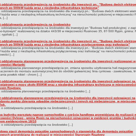
t oddziaływania przedsięwzięcia na środowisko dla inwestycji pn.: "Budowa dwóch elektro
owych po 500kW każda wraz z niezbędną infrastrukturą techniczną”
 oddziaływania przedsięwzięcia na środowisko dla inwestycji pn.: "Budowa dwóch elektrowni wia
każda wraz z niezbędną infrastrukturą techniczną” na nieruchomości położonej w miejscowości 
, [...]
t oddziaływania przedsięwzięcia na środowisko
 oddziaływania przedsięwzięcia na środowisko dla inwestycji pn "Budowa hali produkcyjnej z za
no-bytowym" realizowanej na działce 443/38 w miejscowości Rusinowo 35, 87-500 Rypin, gmina: 
 rypiński [...]
t oddziaływania przedsięwzięcia na środowisko dla inwestycji pn.: "Budowa dwóch elektro
owych po 500kW każda wraz z niezbędną infrastrukturą przyłączeniową oraz trafostacją”
 oddziaływania przedsięwzięcia na środowisko dla inwestycji pn.: "Budowa dwóch elektrowni wia
każda wraz z niezbędną infrastrukturą przyłączeniową oraz trafostacją” na nieruchomości położ
wości [...]
t oddziaływania planowanego przedsięwzięcia na środowisko dla inwestycji realizowanej w
cowości Marianki
 oddziaływania planowanego przedsięwzięcia pn. zmiana sposobu użytkowania hali magazynowe
aczeniem do montażu automatycznej linii do obróbki galwaniczej: linia cynkowa - zawieszkowa, li
ania powłok nikiel - chrom [...]
t oddziaływania planowanego przedsięwzięcia na środowisko dla inwestycji polegającej n
 wiatrowej o mocy około 850KW wraz z niezbędna infrastrukturą techniczną w miejscowości
rypin Rządowy.
 oddziaływania planowanego przedsięwzięcia na środowisko [...]
t oddziaływania planowanego przedsięwzięcia na środowisko dla inwestycji polegającej na
dzeniu punktu zbierania odpadów niebezpiecznych i innych niż niebezpieczne, w miejscow
ńsk.
 o oddziaływaniu przedsięwzięcia na środowisko [...]
a budynku warsztatu napraw samochodów z częścią handlową przewidziana do realizacji 
cowości Dylewo - gmina Rypin na nieruchomości oznaczonej w ewidencji gruntów i budynk
em ewidencyjnym 18/10
 o oddziaływaniu przedsięwzięcia na środowisko [...]
dowa stacji demontażu pojazdów samochodowych o stanowiska dla demontażu pojazdów
rowych przewidziana do realizacji w miejscowości Starorypin Rządowy