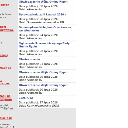
Obwieszczenie Wójta Gminy Rypin
rębnych
Data publikacji: 30 lipca 2026
Dział:
Aktualności
ych farm
Sprawozdania za II kwartał 2026 r.
raz z
Data publikacji: 28 lipca 2026
Dział:
Sprawozdania kwartalne RB
ładem
Samorządowe Kolegium Odwoławcze
 Kujawsko-
we Włocławku
Data publikacji: 24 lipca 2026
Dział:
Aktualności
 z
Ogłoszenie Przewodniczącego Rady
Gminy Rypin
Data publikacji: 23 lipca 2026
Dział:
Aktualności
yszącą
Obwieszczenie
Data publikacji: 21 lipca 2026
Dział:
Aktualności
tacji ze
Obwieszczenie Wójta Gminy Rypin
Data publikacji: 20 lipca 2026
Dział:
Aktualności
ci
ny, gm.
Obwieszczenie Wójta Gminy Rypin
Data publikacji: 20 lipca 2026
Dział:
Aktualności
zacji na
2026/A/13
 Stępowo,
Data publikacji: 17 lipca 2026
 pliki
Dział:
Karty informacyjne SIOS
"7-Zip" ze
ałce o nr
y z menu
wum". [...]