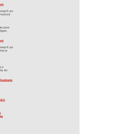
wni
trowych po
Puszcza
pleczem
Rypin,
wni
trowych po
onej w
j z
nia do
a budowie
ości
w
ów