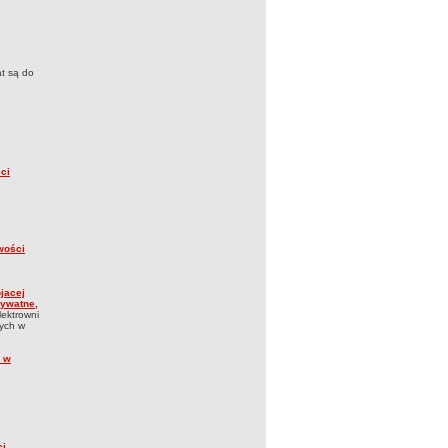
at są do
ci
wości
jacej
rywatne,
lektrowni
nych w
9 w
ci