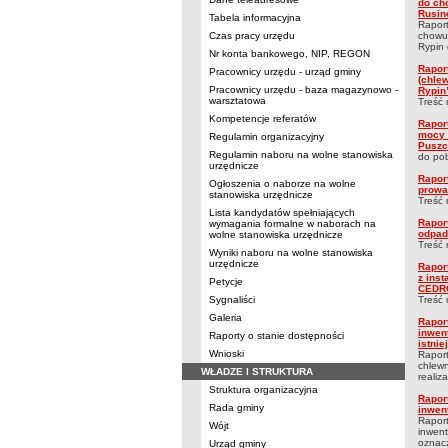
do ch
Rusin
Tabela informacyjna
Raport
Czas pracy urzędu
chowu 
Rypin 
Nr konta bankowego, NIP, REGON
Rapor
Pracownicy urzędu - urząd gminy
(chlew
Pracownicy urzędu - baza magazynowo -
Rypin
warsztatowa
Treść 
Kompetencje referatów
Rapor
mocy 
Regulamin organizacyjny
Puszc
Regulamin naboru na wolne stanowiska
do pob
urzędnicze
Rapor
Ogłoszenia o naborze na wolne
prowa
stanowiska urzędnicze
Treść 
Lista kandydatów spełniających
Rapor
wymagania formalne w naborach na
odpad
wolne stanowiska urzędnicze
Treść 
Wyniki naboru na wolne stanowiska
urzędnicze
Rapor
z ins
Petycje
CEDRO
Sygnaliści
Treść 
Galeria
Rapor
inwen
Raporty o stanie dostępności
istnie
Wnioski
Raport
chlewn
WŁADZE I STRUKTURA
realiza
Struktura organizacyjna
Rapor
Rada gminy
inwent
Raport
Wójt
inwent
oznacz
Urząd gminy