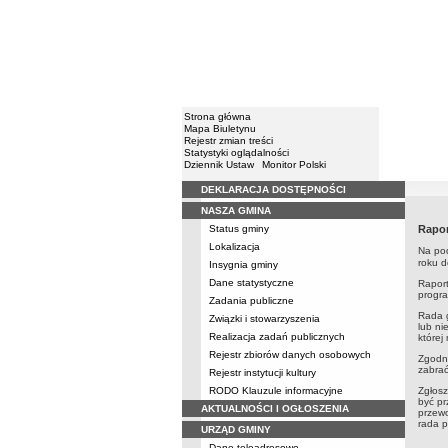
Strona główna
Mapa Biuletynu
Rejestr zmian treści
Statystyki oglądalności
Dziennik Ustaw
Monitor Polski
DEKLARACJA DOSTĘPNOŚCI
Menu
NASZA GMINA
Status gminy
Rapor
Lokalizacja
Na pod
roku d
Insygnia gminy
Dane statystyczne
Rapor
progra
Zadania publiczne
Rada g
Związki i stowarzyszenia
lub ni
Realizacja zadań publicznych
której
Rejestr zbiorów danych osobowych
Zgodni
zabrać
Rejestr instytucji kultury
RODO Klauzule informacyjne
Zgłosz
być pr
AKTUALNOŚCI I OGŁOSZENIA
przew
rada p
URZĄD GMINY
Dane teleadresowe