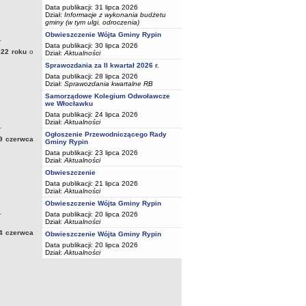
Data publikacji: 31 lipca 2026
Dział:
Informacje z wykonania budżetu
gminy (w tym ulgi, odroczenia)
Obwieszczenie Wójta Gminy Rypin
_
Data publikacji: 30 lipca 2026
22 roku
o
Dział:
Aktualności
Sprawozdania za II kwartał 2026 r.
Data publikacji: 28 lipca 2026
Dział:
Sprawozdania kwartalne RB
Samorządowe Kolegium Odwoławcze
we Włocławku
Data publikacji: 24 lipca 2026
Dział:
Aktualności
_
Ogłoszenie Przewodniczącego Rady
29 czerwca
Gminy Rypin
Data publikacji: 23 lipca 2026
Dział:
Aktualności
Obwieszczenie
Data publikacji: 21 lipca 2026
Dział:
Aktualności
Obwieszczenie Wójta Gminy Rypin
_
Data publikacji: 20 lipca 2026
Dział:
Aktualności
24 czerwca
Obwieszczenie Wójta Gminy Rypin
Data publikacji: 20 lipca 2026
Dział:
Aktualności