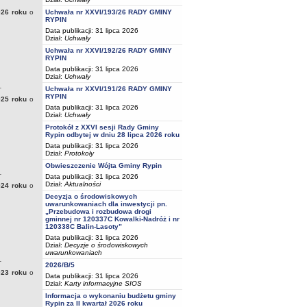
Uchwała nr XXVI/193/26 RADY GMINY
26 roku
o
RYPIN
Data publikacji: 31 lipca 2026
Dział:
Uchwały
Uchwała nr XXVI/192/26 RADY GMINY
RYPIN
Data publikacji: 31 lipca 2026
Dział:
Uchwały
_
Uchwała nr XXVI/191/26 RADY GMINY
RYPIN
25 roku
o
Data publikacji: 31 lipca 2026
Dział:
Uchwały
Protokół z XXVI sesji Rady Gminy
Rypin odbytej w dniu 28 lipca 2026 roku
Data publikacji: 31 lipca 2026
Dział:
Protokoły
Obwieszczenie Wójta Gminy Rypin
_
Data publikacji: 31 lipca 2026
Dział:
Aktualności
24 roku
o
Decyzja o środowiskowych
uwarunkowaniach dla inwestycji pn.
„Przebudowa i rozbudowa drogi
gminnej nr 120337C Kowalki-Nadróż i nr
120338C Balin-Lasoty”
Data publikacji: 31 lipca 2026
Dział:
Decyzje o środowiskowych
uwarunkowaniach
_
2026/B/5
23 roku
o
Data publikacji: 31 lipca 2026
Dział:
Karty informacyjne SIOS
Informacja o wykonaniu budżetu gminy
Rypin za II kwartał 2026 roku