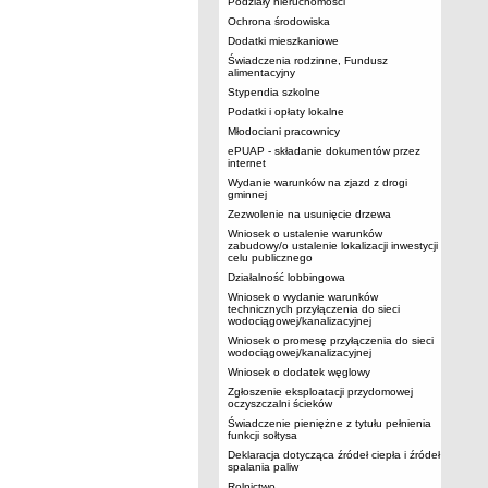
Podziały nieruchomości
Ochrona środowiska
Dodatki mieszkaniowe
Świadczenia rodzinne, Fundusz
alimentacyjny
Stypendia szkolne
Podatki i opłaty lokalne
Młodociani pracownicy
ePUAP - składanie dokumentów przez
internet
Wydanie warunków na zjazd z drogi
gminnej
Zezwolenie na usunięcie drzewa
Wniosek o ustalenie warunków
zabudowy/o ustalenie lokalizacji inwestycji
celu publicznego
Działalność lobbingowa
Wniosek o wydanie warunków
technicznych przyłączenia do sieci
wodociągowej/kanalizacyjnej
Wniosek o promesę przyłączenia do sieci
wodociągowej/kanalizacyjnej
Wniosek o dodatek węglowy
Zgłoszenie eksploatacji przydomowej
oczyszczalni ścieków
Świadczenie pieniężne z tytułu pełnienia
funkcji sołtysa
Deklaracja dotycząca źródeł ciepła i źródeł
spalania paliw
Rolnictwo