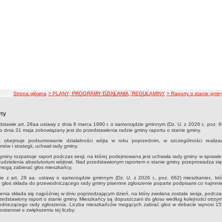
ścieżka nawigacji
Strona główna
> PLANY, PROGRAMY DZIAŁANIA, REGULAMINY
> Raporty o stanie gmin
ty
stawie art. 28aa ustawy z dnia 8 marca 1990 r. o samorządzie gminnym (Dz. U. z 2026 r,. poz. 6
o dnia 31 maja zobowiązany jest do przedstawienia radzie gminy raportu o stanie gminy.
t obejmuje podsumowanie działalności wójta w roku poprzednim, w szczególności realizacj
mów i strategii, uchwał rady gminy.
miny rozpatruje raport podczas sesji, na której podejmowana jest uchwała rady gminy w sprawie
eudzielenia absolutorium wójtowi. Nad przedstawionym raportem o stanie gminy przeprowadza si
 mogą zabierać głos mieszkańcy.
e z art. 28 aa. ustawy o samorządzie gminnym (Dz. U. z 2026 r., poz. 662) mieszkaniec, któr
 głos składa do przewodniczącego rady gminy pisemne zgłoszenie poparte podpisami co najmnie
enia składa się najpóźniej w dniu poprzedzającym dzień, na który zwołana została sesja, podcza
zedstawiony raport o stanie gminy. Mieszkańcy są dopuszczani do głosu według kolejności otrzy
odniczącego rady zgłoszenia. Liczba mieszkańców mogących zabrać głos w debacie wynosi 15
ostanowi o zwiększeniu tej liczby.