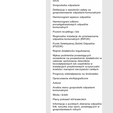
SIOS
Gospodarka odpadami
Deklaracja o wysokości opłaty za
gospodarowanie odpadami komunalnymi
Harmonogram wywozu odpadów
Harmonogram odbioru
ponadgabarytowych odpadów
komunalnych
Poziom recyklingu i bio
Regionalne instalacje do przetwarzania
odpadów komunalnych (RIPOK)
Punkt Selektywnej Zbiórki Odpadów
(PSZOK)
Rejestr działalności regulowanej
Wykaz podmiotów posiadających
zezwolenie na prowadzenie działalności w
zakresie opróżniania zbiorników
bezodpływowych lub osadników w
instalacjach przydomowych oczyszczalni
ścieków i transport nieczystości ciekłych
Prognozy oddziaływania na środowisko
Opracowania ekofizjograficzne
Azbest
Analiza stanu gospodarki odpadami
komunalnymi
Woda i ścieki
Plany polowań kół łowieckich
Informacja o punktach zbierania odpadów
folii, sznurka oraz opon, powstających w
gospodarstwach rolnych