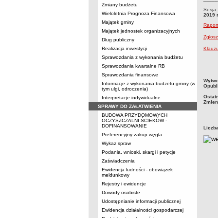
Zmiany budżetu
Sesja 
Wieloletnia Prognoza Finansowa
2019 
Majątek gminy
Raport
Majątek jednostek organizacyjnych
Zgłos
Dług publiczny
Realizacja inwestycji
Klauzu
Sprawozdania z wykonania budżetu
Sprawozdania kwartalne RB
Sprawozdania finansowe
metry
Wytwo
Informacje z wykonania budżetu gminy (w
Opubl
tym ulgi, odroczenia)
Ostat
Interpretacje indywidualne
Zmien
SPRAWY DO ZAŁATWIENIA
BUDOWA PRZYDOMOWYCH
OCZYSZCZALNI ŚCIEKÓW -
DOFINANSOWANIE
Liczb
Preferencyjny zakup węgla
Wykaz spraw
Podania, wnioski, skargi i petycje
Zaświadczenia
Ewidencja ludności - obowiązek
meldunkowy
Rejestry i ewidencje
Dowody osobiste
Udostępnianie informacji publicznej
Ewidencja działalności gospodarczej