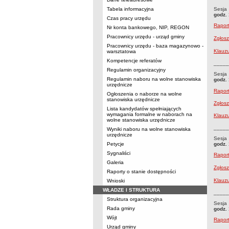
Tabela informacyjna
Sesja 
godz.
Czas pracy urzędu
Raport
Nr konta bankowego, NIP, REGON
Pracownicy urzędu - urząd gminy
Zgłos
Pracownicy urzędu - baza magazynowo -
Klauzu
warsztatowa
Kompetencje referatów
_____
Regulamin organizacyjny
Sesja 
Regulamin naboru na wolne stanowiska
godz.
urzędnicze
Raport
Ogłoszenia o naborze na wolne
stanowiska urzędnicze
Zgłos
Lista kandydatów spełniających
wymagania formalne w naborach na
Klauzu
wolne stanowiska urzędnicze
_____
Wyniki naboru na wolne stanowiska
urzędnicze
Sesja 
Petycje
godz. 
Sygnaliści
Raport
Galeria
Zgłos
Raporty o stanie dostępności
Klauzu
Wnioski
WŁADZE I STRUKTURA
_____
Struktura organizacyjna
Sesja 
Rada gminy
godz.
Wójt
Raport
Urząd gminy