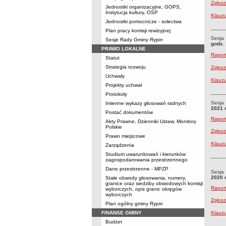
Zgłos
Jednostki organizacyjne, GOPS,
Instytucja kultury, OSP
Klauzu
Jednostki pomocnicze - sołectwa
_____
Plan pracy komisji rewizyjnej
Sesja 
Sesje Rady Gminy Rypin
godz. 
PRAWO LOKALNE
Raport
Statut
Strategia rozwoju
Zgłos
Uchwały
Klauzu
Projekty uchwał
_____
Protokoły
Sesja 
Imienne wykazy głosowań radnych
2021 
Postać dokumentów
Raport
Akty Prawne, Dzienniki Ustaw, Monitory
Polskie
Zgłos
Prawo miejscowe
Klauzu
Zarządzenia
Studium uwarunkowań i kierunków
_____
zagospodarowania przestrzennego
Dane przestrzenne - MPZP
Sesja
2020 
Stałe obwody głosowania, numery,
granice oraz siedziby obwodowych komisji
Raport
wyborczych, opis granic okręgów
wyborczych
Zgłos
Plan ogólny gminy Rypin
FINANSE GMINY
Klauzu
Budżet
_____