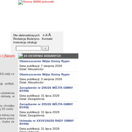
Gmina Rypin
Menu dodatkowe
A
powiększ czcionkę
A
standardowy rozmiar czcionki
Dla słabowidzących
A
pomniejsz czcionkę
Redakcja Biuletynu
Kontakt
Instrukcja obsługi
Wyszukiwarka artykułów
Szukaj
y
> Raporty
20 OSTATNIO DODANYCH
Obwieszczenie Wójta Gminy Rypin
Data publikacji: 7 sierpnia 2026
Dział:
Aktualności
62) wójt co
Obwieszczenie Wójta Gminy Rypin
Data publikacji: 3 sierpnia 2026
Dział:
Aktualności
ę polityk,
Zarządzenie nr 206/26 WÓJTA GMINY
RYPIN
 udzielenia
Data publikacji: 31 lipca 2026
ę debatę, w
Dział:
Zarządzenia
Zarządzenie nr 205/26 WÓJTA GMINY
y chciałby
RYPIN
j 20 osób.
Data publikacji: 31 lipca 2026
s której ma
Dział:
Zarządzenia
mania przez
Uchwała nr XXVI/194/26 RADY GMINY
, chyba że
RYPIN
Data publikacji: 31 lipca 2026
Dział:
Uchwały