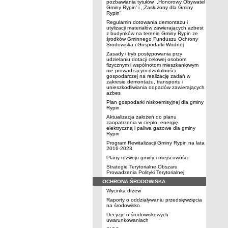
pozbawiania tytułów ,,Honorowy Obywatel
Gminy Rypin' i ,,Zasłużony dla Gminy
Rypin'
Regulamin dotowania demontażu i
utylizacji materiałów zawierających azbest
z budynków na terenie Gminy Rypin ze
środków Gminnego Funduszu Ochrony
Środowiska i Gospodarki Wodnej
Zasady i tryb postępowania przy
udzielaniu dotacji celowej osobom
fizycznym i wspólnotom mieszkaniowym
nie prowadzącym działalności
gospodarczej na realizację zadań w
zakresie demontażu, transportu i
unieszkodliwiania odpadów zawierających
azbes
Plan gospodarki niskoemisyjnej dla gminy
Rypin
Aktualizacja założeń do planu
zaopatrzenia w ciepło, energię
elektryczną i paliwa gazowe dla gminy
Rypin
Program Rewitalizacji Gminy Rypin na lata
2016-2023
Plany rozwoju gminy i miejscowości
Strategie Terytorialne Obszaru
Prowadzenia Polityki Terytorialnej
OCHRONA ŚRODOWISKA
Wycinka drzew
Raporty o oddziaływaniu przedsięwzięcia
na środowisko
Decyzje o środowiskowych
uwarunkowaniach