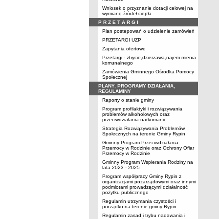
Wniosek o przyznanie dotacji celowej na
wymianę źródeł ciepła
P R Z E T A R G I
Plan postepowań o udzielenie zamówień
PRZETARGI UZP
Zapytania ofertowe
Przetargi - zbycie,dzierżawa,najem mienia
komunalnego
Zamówienia Gminnego Ośrodka Pomocy
Społecznej
PLANY, PROGRAMY DZIAŁANIA,
REGULAMINY
Raporty o stanie gminy
Program profilaktyki i rozwiązywania
problemów alkoholowych oraz
przeciwdziałania narkomanii
Strategia Rozwiązywania Problemów
Społecznych na terenie Gminy Rypin
Gminny Program Przeciwdziałania
Przemocy w Rodzinie oraz Ochrony Ofiar
Przemocy w Rodzinie
Gminny Program Wspierania Rodziny na
lata 2023 - 2025
Program współpracy Gminy Rypin z
organizacjami pozarządowymi oraz innymi
podmiotami prowadzącymi działalność
pożytku publicznego
Regulamin utrzymania czystości i
porządku na terenie gminy Rypin
Regulamin zasad i trybu nadawania i