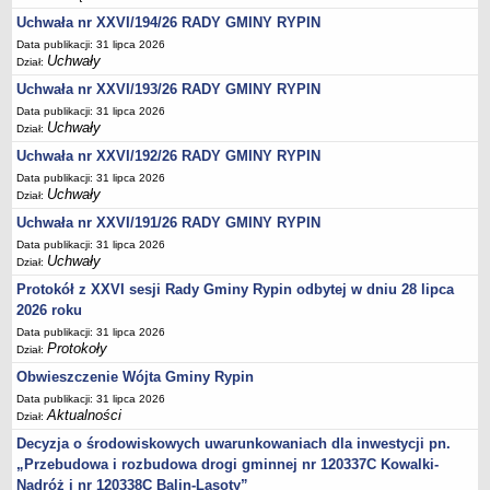
Regulamin naboru na wolne stanowiska urzędnicze
Uchwała nr XXVI/194/26 RADY GMINY RYPIN
Ogłoszenia o naborze na wolne stanowiska urzędnicze
Data publikacji: 31 lipca 2026
Lista kandydatów spełniających wymagania formalne w naborach na
Uchwały
Dział:
wolne stanowiska urzędnicze
Uchwała nr XXVI/193/26 RADY GMINY RYPIN
Wyniki naboru na wolne stanowiska urzędnicze
Data publikacji: 31 lipca 2026
Uchwały
Dział:
Petycje
Uchwała nr XXVI/192/26 RADY GMINY RYPIN
Sygnaliści
Data publikacji: 31 lipca 2026
Galeria
Uchwały
Dział:
Raporty o stanie dostępności
Uchwała nr XXVI/191/26 RADY GMINY RYPIN
Data publikacji: 31 lipca 2026
Wnioski
Uchwały
Dział:
WŁADZE I STRUKTURA
Protokół z XXVI sesji Rady Gminy Rypin odbytej w dniu 28 lipca
Struktura organizacyjna
2026 roku
Rada gminy
Data publikacji: 31 lipca 2026
Protokoły
Dział:
Wójt
Obwieszczenie Wójta Gminy Rypin
Urząd gminy
Data publikacji: 31 lipca 2026
Jednostki organizacyjne, GOPS, Instytucja kultury, OSP
Aktualności
Dział:
Jednostki pomocnicze - sołectwa
Decyzja o środowiskowych uwarunkowaniach dla inwestycji pn.
„Przebudowa i rozbudowa drogi gminnej nr 120337C Kowalki-
Plan pracy komisji rewizyjnej
Nadróż i nr 120338C Balin-Lasoty”