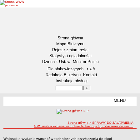
Strona główna
Mapa Biuletynu
Rejestr zmian treści
Statystyki oglądalności
Dziennik Ustaw
Monitor Polski
Menu dodatkowe
Dla słabowidzących
A
powiększ czcionkę
A
standardowy rozmiar czcionki
A
pomniejsz czcionkę
Redakcja Biuletynu
Kontakt
Instrukcja obsługi
Wyszukiwarka artykułów
Szukaj
MENU
Menu
DEKLARACJA DOSTĘPNOŚCI
NASZA GMINA
Status gminy
ścieżka nawigacji
Strona główna
> SPRAWY DO ZAŁATWIENIA
> Wniosek o wydanie warunków technicznych przyłączenia do sieci...
Lokalizacja
Insygnia gminy
Wniosek o wydanie warunków technicznych przyłączenia do sieci