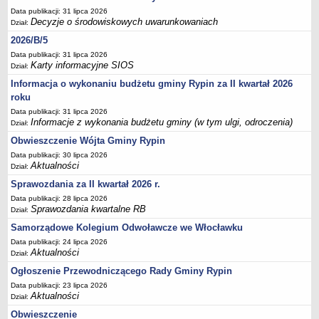
Sesje Rady Gminy Rypin
Data publikacji: 31 lipca 2026
PRAWO LOKALNE
Decyzje o środowiskowych uwarunkowaniach
Dział:
Statut
2026/B/5
Strategia rozwoju
Data publikacji: 31 lipca 2026
Karty informacyjne SIOS
Dział:
Uchwały
Informacja o wykonaniu budżetu gminy Rypin za II kwartał 2026
Projekty uchwał
roku
Protokoły
Data publikacji: 31 lipca 2026
Informacje z wykonania budżetu gminy (w tym ulgi, odroczenia)
Dział:
Imienne wykazy głosowań radnych
Obwieszczenie Wójta Gminy Rypin
Postać dokumentów
Data publikacji: 30 lipca 2026
Akty Prawne, Dzienniki Ustaw, Monitory Polskie
Aktualności
Dział:
Prawo miejscowe
Sprawozdania za II kwartał 2026 r.
Data publikacji: 28 lipca 2026
Zarządzenia
Sprawozdania kwartalne RB
Dział:
Studium uwarunkowań i kierunków zagospodarowania
Samorządowe Kolegium Odwoławcze we Włocławku
przestrzennego
Data publikacji: 24 lipca 2026
Aktualności
Dane przestrzenne - MPZP
Dział:
Ogłoszenie Przewodniczącego Rady Gminy Rypin
Stałe obwody głosowania, numery, granice oraz siedziby
obwodowych komisji wyborczych, opis granic okręgów wyborczych
Data publikacji: 23 lipca 2026
Aktualności
Dział:
Plan ogólny gminy Rypin
Obwieszczenie