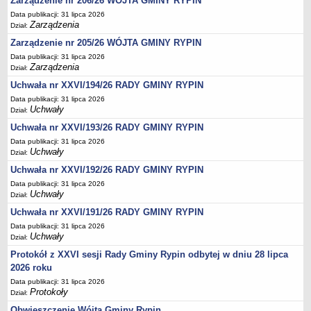
Zarządzenie nr 206/26 WÓJTA GMINY RYPIN
Regulamin naboru na wolne stanowiska urzędnicze
Data publikacji: 31 lipca 2026
Ogłoszenia o naborze na wolne stanowiska urzędnicze
Zarządzenia
Dział:
Lista kandydatów spełniających wymagania formalne w naborach na
Zarządzenie nr 205/26 WÓJTA GMINY RYPIN
wolne stanowiska urzędnicze
Data publikacji: 31 lipca 2026
Zarządzenia
Wyniki naboru na wolne stanowiska urzędnicze
Dział:
Uchwała nr XXVI/194/26 RADY GMINY RYPIN
Petycje
Data publikacji: 31 lipca 2026
Sygnaliści
Uchwały
Dział:
Galeria
Uchwała nr XXVI/193/26 RADY GMINY RYPIN
Raporty o stanie dostępności
Data publikacji: 31 lipca 2026
Uchwały
Dział:
Wnioski
Uchwała nr XXVI/192/26 RADY GMINY RYPIN
WŁADZE I STRUKTURA
Data publikacji: 31 lipca 2026
Struktura organizacyjna
Uchwały
Dział:
Rada gminy
Uchwała nr XXVI/191/26 RADY GMINY RYPIN
Wójt
Data publikacji: 31 lipca 2026
Uchwały
Dział:
Urząd gminy
Protokół z XXVI sesji Rady Gminy Rypin odbytej w dniu 28 lipca
Jednostki organizacyjne, GOPS, Instytucja kultury, OSP
2026 roku
Jednostki pomocnicze - sołectwa
Data publikacji: 31 lipca 2026
Protokoły
Dział:
Plan pracy komisji rewizyjnej
Obwieszczenie Wójta Gminy Rypin