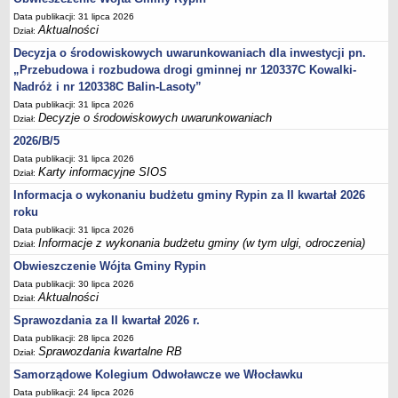
Sesje Rady Gminy Rypin
Data publikacji: 31 lipca 2026
PRAWO LOKALNE
Aktualności
Dział:
Statut
Decyzja o środowiskowych uwarunkowaniach dla inwestycji pn.
Strategia rozwoju
„Przebudowa i rozbudowa drogi gminnej nr 120337C Kowalki-
Nadróż i nr 120338C Balin-Lasoty”
Uchwały
Data publikacji: 31 lipca 2026
Projekty uchwał
Decyzje o środowiskowych uwarunkowaniach
Dział:
Protokoły
2026/B/5
Data publikacji: 31 lipca 2026
Imienne wykazy głosowań radnych
Karty informacyjne SIOS
Dział:
Postać dokumentów
Informacja o wykonaniu budżetu gminy Rypin za II kwartał 2026
Akty Prawne, Dzienniki Ustaw, Monitory Polskie
roku
Prawo miejscowe
Data publikacji: 31 lipca 2026
Informacje z wykonania budżetu gminy (w tym ulgi, odroczenia)
Dział:
Zarządzenia
Obwieszczenie Wójta Gminy Rypin
Studium uwarunkowań i kierunków zagospodarowania
Data publikacji: 30 lipca 2026
przestrzennego
Aktualności
Dział:
Dane przestrzenne - MPZP
Sprawozdania za II kwartał 2026 r.
Stałe obwody głosowania, numery, granice oraz siedziby
Data publikacji: 28 lipca 2026
Sprawozdania kwartalne RB
Dział:
obwodowych komisji wyborczych, opis granic okręgów wyborczych
Samorządowe Kolegium Odwoławcze we Włocławku
Plan ogólny gminy Rypin
Data publikacji: 24 lipca 2026