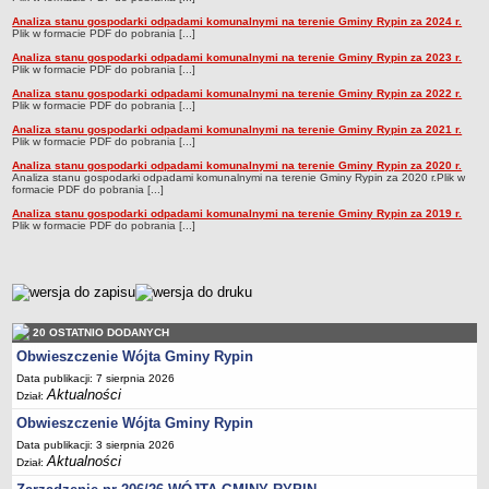
Dane statystyczne
Analiza stanu gospodarki odpadami komunalnymi na terenie Gminy Rypin za 2024 r.
Plik w formacie PDF do pobrania [...]
Zadania publiczne
Analiza stanu gospodarki odpadami komunalnymi na terenie Gminy Rypin za 2023 r.
Plik w formacie PDF do pobrania [...]
Związki i stowarzyszenia
Analiza stanu gospodarki odpadami komunalnymi na terenie Gminy Rypin za 2022 r.
Plik w formacie PDF do pobrania [...]
Realizacja zadań publicznych
Analiza stanu gospodarki odpadami komunalnymi na terenie Gminy Rypin za 2021 r.
Rejestr zbiorów danych osobowych
Plik w formacie PDF do pobrania [...]
Rejestr instytucji kultury
Analiza stanu gospodarki odpadami komunalnymi na terenie Gminy Rypin za 2020 r.
Analiza stanu gospodarki odpadami komunalnymi na terenie Gminy Rypin za 2020 r.Plik w
formacie PDF do pobrania [...]
RODO Klauzule informacyjne
Analiza stanu gospodarki odpadami komunalnymi na terenie Gminy Rypin za 2019 r.
AKTUALNOŚCI I OGŁOSZENIA
Plik w formacie PDF do pobrania [...]
URZĄD GMINY
Dane teleadresowe
metryczka
Tabela informacyjna
Czas pracy urzędu
20 OSTATNIO DODANYCH
Nr konta bankowego, NIP, REGON
Obwieszczenie Wójta Gminy Rypin
Pracownicy urzędu - urząd gminy
Data publikacji: 7 sierpnia 2026
Aktualności
Dział:
Pracownicy urzędu - baza magazynowo - warsztatowa
Obwieszczenie Wójta Gminy Rypin
Kompetencje referatów
Data publikacji: 3 sierpnia 2026
Aktualności
Regulamin organizacyjny
Dział: