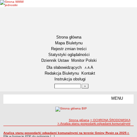
Strona główna
Mapa Biuletynu
Rejestr zmian treści
Statystyki oglądalności
Dziennik Ustaw
Monitor Polski
Menu dodatkowe
Dla słabowidzących
A
powiększ czcionkę
A
standardowy rozmiar czcionki
A
pomniejsz czcionkę
Redakcja Biuletynu
Kontakt
Instrukcja obsługi
Wyszukiwarka artykułów
Szukaj
MENU
Menu
DEKLARACJA DOSTĘPNOŚCI
NASZA GMINA
Status gminy
ścieżka nawigacji
Strona główna
> OCHRONA ŚRODOWISKA
> Analiza stanu gospodarki odpadami komunalnymi
Lokalizacja
Analiza stanu gospodarki odpadami komunalnymi
Analiza stanu gospodarki odpadami komunalnymi na terenie Gminy Rypin za 2025 r.
Analiza stanu gospodarki odpadami komunalnymi
Insygnia gminy
Plik w formacie PDF do pobrania [...]