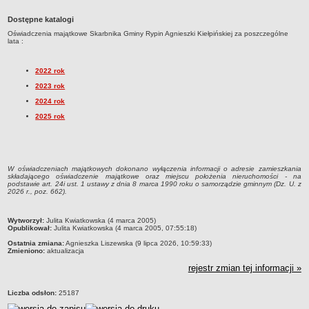
Dane statystyczne
Dostępne katalogi
Zadania publiczne
Oświadczenia majątkowe Skarbnika Gminy Rypin Agnieszki Kiełpińskiej za poszczególne
lata :
Związki i stowarzyszenia
Realizacja zadań publicznych
2022 rok
Rejestr zbiorów danych osobowych
2023 rok
2024 rok
Rejestr instytucji kultury
2025 rok
RODO Klauzule informacyjne
AKTUALNOŚCI I OGŁOSZENIA
URZĄD GMINY
Dane teleadresowe
W oświadczeniach majątkowych dokonano wyłączenia informacji o adresie zamieszkania
składającego oświadczenie majątkowe oraz miejscu położenia nieruchomości - na
Tabela informacyjna
podstawie art. 24i ust. 1 ustawy z dnia 8 marca 1990 roku o samorządzie gminnym (Dz. U. z
2026 r., poz. 662).
Czas pracy urzędu
Nr konta bankowego, NIP, REGON
metryczka
Wytworzył:
Julita Kwiatkowska (4 marca 2005)
Opublikował:
Julita Kwiatkowska (4 marca 2005, 07:55:18)
Pracownicy urzędu - urząd gminy
Ostatnia zmiana:
Agnieszka Liszewska (9 lipca 2026, 10:59:33)
Zmieniono:
aktualizacja
Pracownicy urzędu - baza magazynowo - warsztatowa
rejestr zmian tej informacji »
Kompetencje referatów
Regulamin organizacyjny
Liczba odsłon:
25187