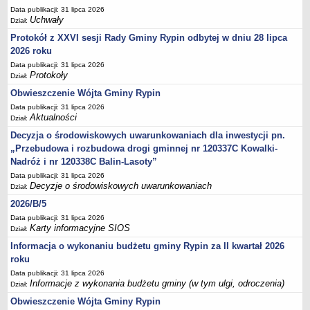
Sesje Rady Gminy Rypin
Data publikacji: 31 lipca 2026
Uchwały
PRAWO LOKALNE
Dział:
Statut
Protokół z XXVI sesji Rady Gminy Rypin odbytej w dniu 28 lipca
2026 roku
Strategia rozwoju
Data publikacji: 31 lipca 2026
Uchwały
Protokoły
Dział:
Projekty uchwał
Obwieszczenie Wójta Gminy Rypin
Protokoły
Data publikacji: 31 lipca 2026
Aktualności
Dział:
Imienne wykazy głosowań radnych
Decyzja o środowiskowych uwarunkowaniach dla inwestycji pn.
Postać dokumentów
„Przebudowa i rozbudowa drogi gminnej nr 120337C Kowalki-
Akty Prawne, Dzienniki Ustaw, Monitory Polskie
Nadróż i nr 120338C Balin-Lasoty”
Data publikacji: 31 lipca 2026
Prawo miejscowe
Decyzje o środowiskowych uwarunkowaniach
Dział:
Zarządzenia
2026/B/5
Studium uwarunkowań i kierunków zagospodarowania
Data publikacji: 31 lipca 2026
przestrzennego
Karty informacyjne SIOS
Dział:
Dane przestrzenne - MPZP
Informacja o wykonaniu budżetu gminy Rypin za II kwartał 2026
roku
Stałe obwody głosowania, numery, granice oraz siedziby
Data publikacji: 31 lipca 2026
obwodowych komisji wyborczych, opis granic okręgów wyborczych
Informacje z wykonania budżetu gminy (w tym ulgi, odroczenia)
Dział:
Plan ogólny gminy Rypin
Obwieszczenie Wójta Gminy Rypin