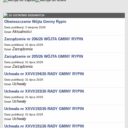
Regulamin naboru na wolne stanowiska urzędnicze
Ogłoszenia o naborze na wolne stanowiska urzędnicze
Lista kandydatów spełniających wymagania formalne w naborach na
20 OSTATNIO DODANYCH
wolne stanowiska urzędnicze
Obwieszczenie Wójta Gminy Rypin
Data publikacji: 3 sierpnia 2026
Wyniki naboru na wolne stanowiska urzędnicze
Aktualności
Dział:
Petycje
Zarządzenie nr 206/26 WÓJTA GMINY RYPIN
Sygnaliści
Data publikacji: 31 lipca 2026
Zarządzenia
Dział:
Galeria
Zarządzenie nr 205/26 WÓJTA GMINY RYPIN
Raporty o stanie dostępności
Data publikacji: 31 lipca 2026
Wnioski
Zarządzenia
Dział:
WŁADZE I STRUKTURA
Uchwała nr XXVI/194/26 RADY GMINY RYPIN
Struktura organizacyjna
Data publikacji: 31 lipca 2026
Uchwały
Dział:
Rada gminy
Uchwała nr XXVI/193/26 RADY GMINY RYPIN
Wójt
Data publikacji: 31 lipca 2026
Urząd gminy
Uchwały
Dział:
Jednostki organizacyjne, GOPS, Instytucja kultury, OSP
Uchwała nr XXVI/192/26 RADY GMINY RYPIN
Jednostki pomocnicze - sołectwa
Data publikacji: 31 lipca 2026
Uchwały
Dział:
Plan pracy komisji rewizyjnej
Uchwała nr XXVI/191/26 RADY GMINY RYPIN