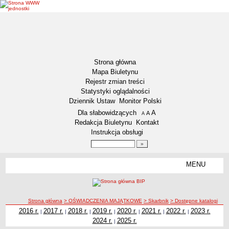
Strona główna
Mapa Biuletynu
Rejestr zmian treści
Statystyki oglądalności
Dziennik Ustaw
Monitor Polski
Menu dodatkowe
Dla słabowidzących
A
powiększ czcionkę
A
standardowy rozmiar czcionki
A
pomniejsz czcionkę
Redakcja Biuletynu
Kontakt
Instrukcja obsługi
Wyszukiwarka artykułów
Szukaj
MENU
Menu
DEKLARACJA DOSTĘPNOŚCI
NASZA GMINA
Status gminy
ścieżka nawigacji
Strona główna
> OŚWIADCZENIA MAJĄTKOWE
> Skarbnik
> Dostępne katalogi
2016 r.
2017 r.
2018 r.
2019 r.
2020 r.
2021 r.
2022 r.
2023 r.
|
|
|
|
|
|
|
Lokalizacja
2024 r.
2025 r.
|
Insygnia gminy