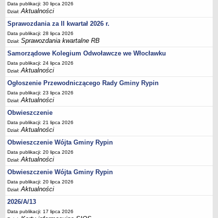
FINANSE GMINY
Data publikacji: 30 lipca 2026
Budżet
Aktualności
Dział:
Zmiany budżetu
Sprawozdania za II kwartał 2026 r.
Data publikacji: 28 lipca 2026
Wieloletnia Prognoza Finansowa
Sprawozdania kwartalne RB
Dział:
Majątek gminy
Samorządowe Kolegium Odwoławcze we Włocławku
Majątek jednostek organizacyjnych
Data publikacji: 24 lipca 2026
Aktualności
Dział:
Dług publiczny
Ogłoszenie Przewodniczącego Rady Gminy Rypin
Realizacja inwestycji
Data publikacji: 23 lipca 2026
Sprawozdania z wykonania budżetu
Aktualności
Dział:
Sprawozdania kwartalne RB
Obwieszczenie
Data publikacji: 21 lipca 2026
Sprawozdania finansowe
Aktualności
Dział:
Informacje z wykonania budżetu gminy (w tym ulgi, odroczenia)
Obwieszczenie Wójta Gminy Rypin
Interpretacje indywidualne
Data publikacji: 20 lipca 2026
Aktualności
Dział:
SPRAWY DO ZAŁATWIENIA
BUDOWA PRZYDOMOWYCH OCZYSZCZALNI ŚCIEKÓW -
Obwieszczenie Wójta Gminy Rypin
DOFINANSOWANIE
Data publikacji: 20 lipca 2026
Aktualności
Dział:
Preferencyjny zakup węgla
2026/A/13
Wykaz spraw
Data publikacji: 17 lipca 2026