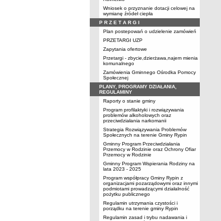
Wniosek o przyznanie dotacji celowej na
wymianę źródeł ciepła
P R Z E T A R G I
Plan postepowań o udzielenie zamówień
PRZETARGI UZP
Zapytania ofertowe
Przetargi - zbycie,dzierżawa,najem mienia
komunalnego
Zamówienia Gminnego Ośrodka Pomocy
Społecznej
PLANY, PROGRAMY DZIAŁANIA,
REGULAMINY
Raporty o stanie gminy
Program profilaktyki i rozwiązywania
problemów alkoholowych oraz
przeciwdziałania narkomanii
Strategia Rozwiązywania Problemów
Społecznych na terenie Gminy Rypin
Gminny Program Przeciwdziałania
Przemocy w Rodzinie oraz Ochrony Ofiar
Przemocy w Rodzinie
Gminny Program Wspierania Rodziny na
lata 2023 - 2025
Program współpracy Gminy Rypin z
organizacjami pozarządowymi oraz innymi
podmiotami prowadzącymi działalność
pożytku publicznego
Regulamin utrzymania czystości i
porządku na terenie gminy Rypin
Regulamin zasad i trybu nadawania i