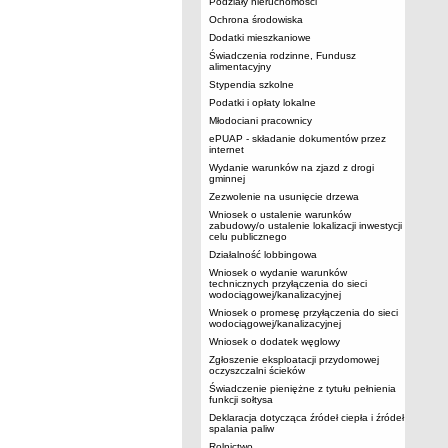
Podziały nieruchomości
Ochrona środowiska
Dodatki mieszkaniowe
Świadczenia rodzinne, Fundusz
alimentacyjny
Stypendia szkolne
Podatki i opłaty lokalne
Młodociani pracownicy
ePUAP - składanie dokumentów przez
internet
Wydanie warunków na zjazd z drogi
gminnej
Zezwolenie na usunięcie drzewa
Wniosek o ustalenie warunków
zabudowy/o ustalenie lokalizacji inwestycji
celu publicznego
Działalność lobbingowa
Wniosek o wydanie warunków
technicznych przyłączenia do sieci
wodociągowej/kanalizacyjnej
Wniosek o promesę przyłączenia do sieci
wodociągowej/kanalizacyjnej
Wniosek o dodatek węglowy
Zgłoszenie eksploatacji przydomowej
oczyszczalni ścieków
Świadczenie pieniężne z tytułu pełnienia
funkcji sołtysa
Deklaracja dotycząca źródeł ciepła i źródeł
spalania paliw
Rolnictwo