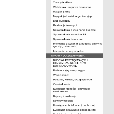
Zmiany budżetu
Wieloletnia Prognoza Finansowa
Majątek gminy
Majątek jednostek organizacyjnych
Dług publiczny
Realizacja inwestycji
Sprawozdania z wykonania budżetu
Sprawozdania kwartalne RB
Sprawozdania finansowe
Informacje z wykonania budżetu gminy (w
tym ulgi, odroczenia)
Interpretacje indywidualne
SPRAWY DO ZAŁATWIENIA
BUDOWA PRZYDOMOWYCH
OCZYSZCZALNI ŚCIEKÓW -
DOFINANSOWANIE
Preferencyjny zakup węgla
Wykaz spraw
Podania, wnioski, skargi i petycje
Zaświadczenia
Ewidencja ludności - obowiązek
meldunkowy
Rejestry i ewidencje
Dowody osobiste
Udostępnianie informacji publicznej
Ewidencja działalności gospodarczej