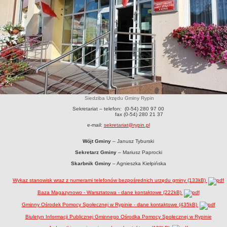
Siedziba Urzędu Gminy Rypin
Sekretariat – telefon: (0-54) 280 97 00
fax (0-54) 280 21 37
e-mail:
sekretariat@rypin.pl
Wójt Gminy
– Janusz Tyburski
Sekretarz Gminy
– Mariusz Paprocki
Skarbnik Gminy
– Agnieszka Kiełpińska
Wykaz stanowisk wraz z numerami telefonów bezpośrednich urzędu gminy (133kB)
Baza Magazynowo - Warsztatowa - dane kontaktowe (222kB)
Gminny Ośrodek Pomocy Społecznej w Rypinie - dane kontaktowe (435kB)
Biuletyn Informacji Publicznej Gminnego Ośrodka Pomocy Społecznej w Rypinie