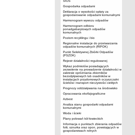
SIOS
Gospodarka odpadami
Deklaracja o wysokości opłaty za
gospodarowanie odpadami komunalnymi
Harmonogram wywozu odpadów
Harmonogram odbioru
ponadgabarytowych odpadów
komunalnych
Poziom recyklingu i bio
Regionalne instalacje do przetwarzania
odpadów komunalnych (RIPOK)
Punkt Selektywnej Zbiórki Odpadów
(PSZOK)
Rejestr działalności regulowanej
Wykaz podmiotów posiadających
zezwolenie na prowadzenie działalności w
zakresie opróżniania zbiorników
bezodpływowych lub osadników w
instalacjach przydomowych oczyszczalni
ścieków i transport nieczystości ciekłych
Prognozy oddziaływania na środowisko
Opracowania ekofizjograficzne
Azbest
Analiza stanu gospodarki odpadami
komunalnymi
Woda i ścieki
Plany polowań kół łowieckich
Informacja o punktach zbierania odpadów
folii, sznurka oraz opon, powstających w
gospodarstwach rolnych