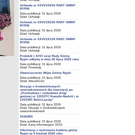
Uchwała nr XXVI/193/26 RADY GMINY
RYPIN
Data publikacji: 31 lipca 2026
Dział:
Uchwały
Uchwała nr XXVI/192/26 RADY GMINY
RYPIN
Data publikacji: 31 lipca 2026
Dział:
Uchwały
Uchwała nr XXVI/191/26 RADY GMINY
RYPIN
Data publikacji: 31 lipca 2026
Dział:
Uchwały
Protokół z XXVI sesji Rady Gminy
Rypin odbytej w dniu 28 lipca 2026 roku
Data publikacji: 31 lipca 2026
Dział:
Protokoły
Obwieszczenie Wójta Gminy Rypin
Data publikacji: 31 lipca 2026
Dział:
Aktualności
Decyzja o środowiskowych
uwarunkowaniach dla inwestycji pn.
„Przebudowa i rozbudowa drogi
gminnej nr 120337C Kowalki-Nadróż i nr
120338C Balin-Lasoty”
Data publikacji: 31 lipca 2026
Dział:
Decyzje o środowiskowych
uwarunkowaniach
2026/B/5
Data publikacji: 31 lipca 2026
Dział:
Karty informacyjne SIOS
Informacja o wykonaniu budżetu gminy
Rypin za II kwartał 2026 roku