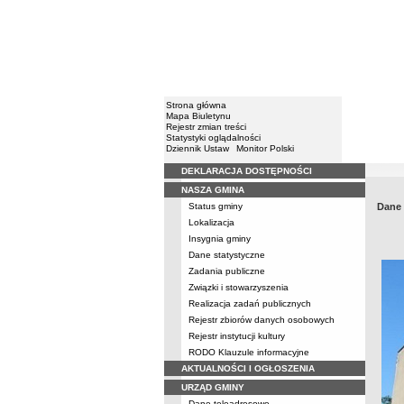
Strona główna
Mapa Biuletynu
Rejestr zmian treści
Statystyki oglądalności
Dziennik Ustaw
Monitor Polski
DEKLARACJA DOSTĘPNOŚCI
Menu
NASZA GMINA
Status gminy
Dane 
Lokalizacja
Insygnia gminy
Dane statystyczne
Zadania publiczne
Związki i stowarzyszenia
Realizacja zadań publicznych
Rejestr zbiorów danych osobowych
Rejestr instytucji kultury
RODO Klauzule informacyjne
AKTUALNOŚCI I OGŁOSZENIA
URZĄD GMINY
Dane teleadresowe