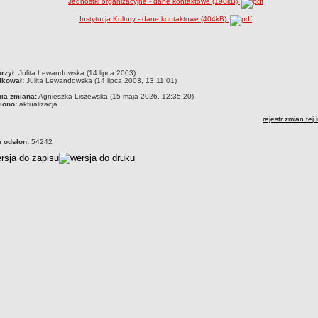
Jednostki organizacyjne - dane kontaktowe (198kB)
Instytucja Kultury - dane kontaktowe (404kB)
czka
rzył:
Julita Lewandowska (14 lipca 2003)
ikował:
Julita Lewandowska (14 lipca 2003, 13:11:01)
nia zmiana:
Agnieszka Liszewska (15 maja 2026, 12:35:20)
iono:
aktualizacja
rejestr zmian tej 
a odsłon:
54242