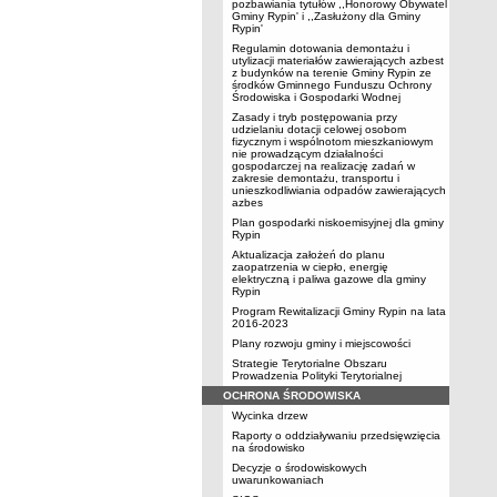
pozbawiania tytułów ,,Honorowy Obywatel
Gminy Rypin' i ,,Zasłużony dla Gminy
Rypin'
Regulamin dotowania demontażu i
utylizacji materiałów zawierających azbest
z budynków na terenie Gminy Rypin ze
środków Gminnego Funduszu Ochrony
Środowiska i Gospodarki Wodnej
Zasady i tryb postępowania przy
udzielaniu dotacji celowej osobom
fizycznym i wspólnotom mieszkaniowym
nie prowadzącym działalności
gospodarczej na realizację zadań w
zakresie demontażu, transportu i
unieszkodliwiania odpadów zawierających
azbes
Plan gospodarki niskoemisyjnej dla gminy
Rypin
Aktualizacja założeń do planu
zaopatrzenia w ciepło, energię
elektryczną i paliwa gazowe dla gminy
Rypin
Program Rewitalizacji Gminy Rypin na lata
2016-2023
Plany rozwoju gminy i miejscowości
Strategie Terytorialne Obszaru
Prowadzenia Polityki Terytorialnej
OCHRONA ŚRODOWISKA
Wycinka drzew
Raporty o oddziaływaniu przedsięwzięcia
na środowisko
Decyzje o środowiskowych
uwarunkowaniach