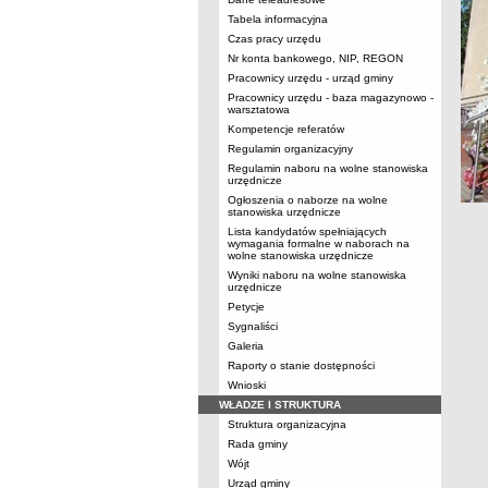
Tabela informacyjna
Czas pracy urzędu
Nr konta bankowego, NIP, REGON
Pracownicy urzędu - urząd gminy
Pracownicy urzędu - baza magazynowo -
warsztatowa
Kompetencje referatów
Regulamin organizacyjny
Regulamin naboru na wolne stanowiska
urzędnicze
Ogłoszenia o naborze na wolne
stanowiska urzędnicze
Lista kandydatów spełniających
wymagania formalne w naborach na
wolne stanowiska urzędnicze
Wyniki naboru na wolne stanowiska
urzędnicze
Petycje
Sygnaliści
Galeria
Raporty o stanie dostępności
Wnioski
WŁADZE I STRUKTURA
Struktura organizacyjna
Rada gminy
Wójt
Urząd gminy