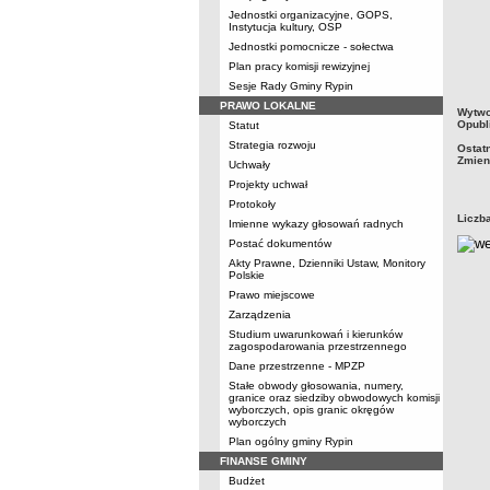
Jednostki organizacyjne, GOPS,
Instytucja kultury, OSP
Jednostki pomocnicze - sołectwa
Plan pracy komisji rewizyjnej
Sesje Rady Gminy Rypin
PRAWO LOKALNE
metry
Wytwo
Opubl
Statut
Strategia rozwoju
Ostat
Zmien
Uchwały
Projekty uchwał
Protokoły
Liczb
Imienne wykazy głosowań radnych
Postać dokumentów
Akty Prawne, Dzienniki Ustaw, Monitory
Polskie
Prawo miejscowe
Zarządzenia
Studium uwarunkowań i kierunków
zagospodarowania przestrzennego
Dane przestrzenne - MPZP
Stałe obwody głosowania, numery,
granice oraz siedziby obwodowych komisji
wyborczych, opis granic okręgów
wyborczych
Plan ogólny gminy Rypin
FINANSE GMINY
Budżet