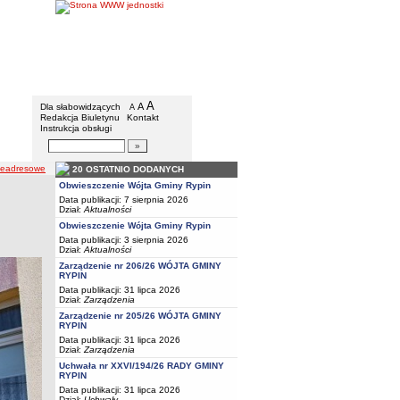
Gmina Rypin
Menu dodatkowe
A
powiększ czcionkę
A
standardowy rozmiar czcionki
Dla słabowidzących
A
pomniejsz czcionkę
Redakcja Biuletynu
Kontakt
Instrukcja obsługi
Wyszukiwarka artykułów
Szukaj
leadresowe
20 OSTATNIO DODANYCH
Obwieszczenie Wójta Gminy Rypin
Data publikacji: 7 sierpnia 2026
Dział:
Aktualności
Obwieszczenie Wójta Gminy Rypin
Data publikacji: 3 sierpnia 2026
Dział:
Aktualności
Zarządzenie nr 206/26 WÓJTA GMINY
RYPIN
Data publikacji: 31 lipca 2026
Dział:
Zarządzenia
Zarządzenie nr 205/26 WÓJTA GMINY
RYPIN
Data publikacji: 31 lipca 2026
Dział:
Zarządzenia
Uchwała nr XXVI/194/26 RADY GMINY
RYPIN
Data publikacji: 31 lipca 2026
Dział:
Uchwały