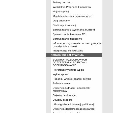
Zmiany budżetu
Wieloletnia Prognoza Finansowa
Majątek gminy
Majątek jednostek organizacyjnych
Dług publiczny
Realizacja inwestycji
Sprawozdania z wykonania budżetu
Sprawozdania kwartalne RB
Sprawozdania finansowe
Informacje z wykonania budżetu gminy (w
tym ulgi, odroczenia)
Interpretacje indywidualne
SPRAWY DO ZAŁATWIENIA
BUDOWA PRZYDOMOWYCH
OCZYSZCZALNI ŚCIEKÓW -
DOFINANSOWANIE
Preferencyjny zakup węgla
Wykaz spraw
Podania, wnioski, skargi i petycje
Zaświadczenia
Ewidencja ludności - obowiązek
meldunkowy
Rejestry i ewidencje
Dowody osobiste
Udostępnianie informacji publicznej
Ewidencja działalności gospodarczej