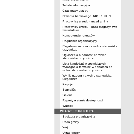
Tabela informacyjna
Czas pracy urzędu
Nr konta bankowego, NIP, REGON
Pracownicy urzędu - urząd gminy
Pracownicy urzędu - baza magazynowo -
warsztatowa
Kompetencje referatów
Regulamin organizacyjny
Regulamin naboru na wolne stanowiska
urzędnicze
Ogłoszenia o naborze na wolne
stanowiska urzędnicze
Lista kandydatów spełniających
wymagania formalne w naborach na
wolne stanowiska urzędnicze
Wyniki naboru na wolne stanowiska
urzędnicze
Petycje
Sygnaliści
Galeria
Raporty o stanie dostępności
Wnioski
WŁADZE I STRUKTURA
Struktura organizacyjna
Rada gminy
Wójt
Urząd gminy