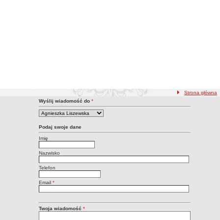
ścieżka nawigacji
Strona główna
kt z Redakcją BIP
Wyślij wiadomość do
*
Podaj swoje dane
Imię
Nazwisko
Telefon
Email
*
Twoja wiadomość
*