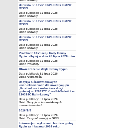
Uchwała nr XXVI/193/26 RADY GMINY
RYPIN
Data publikacji: 31 lipca 2026
Dział:
Uchwały
Uchwała nr XXVI/192/26 RADY GMINY
RYPIN
Data publikacji: 31 lipca 2026
Dział:
Uchwały
Uchwała nr XXVI/191/26 RADY GMINY
RYPIN
Data publikacji: 31 lipca 2026
Dział:
Uchwały
Protokół z XXVI sesji Rady Gminy
Rypin odbytej w dniu 28 lipca 2026 roku
Data publikacji: 31 lipca 2026
Dział:
Protokoły
Obwieszczenie Wójta Gminy Rypin
Data publikacji: 31 lipca 2026
Dział:
Aktualności
Decyzja o środowiskowych
uwarunkowaniach dla inwestycji pn.
„Przebudowa i rozbudowa drogi
gminnej nr 120337C Kowalki-Nadróż i nr
120338C Balin-Lasoty”
Data publikacji: 31 lipca 2026
Dział:
Decyzje o środowiskowych
uwarunkowaniach
2026/B/5
Data publikacji: 31 lipca 2026
Dział:
Karty informacyjne SIOS
Informacja o wykonaniu budżetu gminy
Rypin za II kwartał 2026 roku