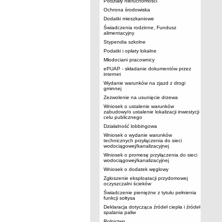
Podziały nieruchomości
Ochrona środowiska
Dodatki mieszkaniowe
Świadczenia rodzinne, Fundusz
alimentacyjny
Stypendia szkolne
Podatki i opłaty lokalne
Młodociani pracownicy
ePUAP - składanie dokumentów przez
internet
Wydanie warunków na zjazd z drogi
gminnej
Zezwolenie na usunięcie drzewa
Wniosek o ustalenie warunków
zabudowy/o ustalenie lokalizacji inwestycji
celu publicznego
Działalność lobbingowa
Wniosek o wydanie warunków
technicznych przyłączenia do sieci
wodociągowej/kanalizacyjnej
Wniosek o promesę przyłączenia do sieci
wodociągowej/kanalizacyjnej
Wniosek o dodatek węglowy
Zgłoszenie eksploatacji przydomowej
oczyszczalni ścieków
Świadczenie pieniężne z tytułu pełnienia
funkcji sołtysa
Deklaracja dotycząca źródeł ciepła i źródeł
spalania paliw
Rolnictwo