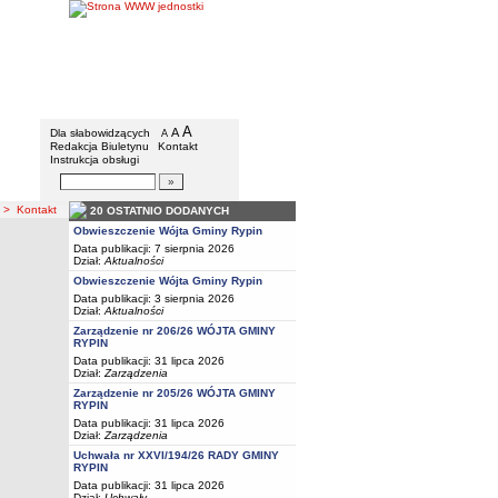
Gmina Rypin
Menu dodatkowe
A
powiększ czcionkę
A
standardowy rozmiar czcionki
Dla słabowidzących
A
pomniejsz czcionkę
Redakcja Biuletynu
Kontakt
Instrukcja obsługi
Wyszukiwarka artykułów
Szukaj
> Kontakt
20 OSTATNIO DODANYCH
Obwieszczenie Wójta Gminy Rypin
Data publikacji: 7 sierpnia 2026
Dział:
Aktualności
Obwieszczenie Wójta Gminy Rypin
Data publikacji: 3 sierpnia 2026
Dział:
Aktualności
Zarządzenie nr 206/26 WÓJTA GMINY
RYPIN
Data publikacji: 31 lipca 2026
Dział:
Zarządzenia
Zarządzenie nr 205/26 WÓJTA GMINY
RYPIN
Data publikacji: 31 lipca 2026
Dział:
Zarządzenia
Uchwała nr XXVI/194/26 RADY GMINY
RYPIN
Data publikacji: 31 lipca 2026
Dział:
Uchwały