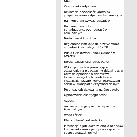
SIOS
Gospodarka odpadami
Deklaracja o wysokości opłaty za
gospodarowanie odpadami komunalnymi
Harmonogram wywozu odpadów
Harmonogram odbioru
ponadgabarytowych odpadów
komunalnych
Poziom recyklingu i bio
Regionalne instalacje do przetwarzania
odpadów komunalnych (RIPOK)
Punkt Selektywnej Zbiórki Odpadów
(PSZOK)
Rejestr działalności regulowanej
Wykaz podmiotów posiadających
zezwolenie na prowadzenie działalności w
zakresie opróżniania zbiorników
bezodpływowych lub osadników w
instalacjach przydomowych oczyszczalni
ścieków i transport nieczystości ciekłych
Prognozy oddziaływania na środowisko
Opracowania ekofizjograficzne
Azbest
Analiza stanu gospodarki odpadami
komunalnymi
Woda i ścieki
Plany polowań kół łowieckich
Informacja o punktach zbierania odpadów
folii, sznurka oraz opon, powstających w
gospodarstwach rolnych