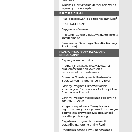
Wniosek o przyznanie dotacji celowej na
wymianę źródeł ciepła
P R Z E T A R G I
Plan postepowań o udzielenie zamówień
PRZETARGI UZP
Zapytania ofertowe
Przetargi - zbycie,dzierżawa,najem mienia
komunalnego
Zamówienia Gminnego Ośrodka Pomocy
Społecznej
PLANY, PROGRAMY DZIAŁANIA,
REGULAMINY
Raporty o stanie gminy
Program profilaktyki i rozwiązywania
problemów alkoholowych oraz
przeciwdziałania narkomanii
Strategia Rozwiązywania Problemów
Społecznych na terenie Gminy Rypin
Gminny Program Przeciwdziałania
Przemocy w Rodzinie oraz Ochrony Ofiar
Przemocy w Rodzinie
Gminny Program Wspierania Rodziny na
lata 2023 - 2025
Program współpracy Gminy Rypin z
organizacjami pozarządowymi oraz innymi
podmiotami prowadzącymi działalność
pożytku publicznego
Regulamin utrzymania czystości i
porządku na terenie gminy Rypin
Regulamin zasad i trybu nadawania i