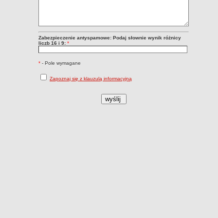
Zabezpieczenie antyspamowe: Podaj słownie wynik różnicy
liczb 16 i 9:
*
*
- Pole wymagane
Zapoznaj się z klauzulą informacyjną