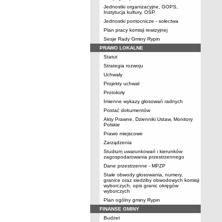
Jednostki organizacyjne, GOPS,
Instytucja kultury, OSP
Jednostki pomocnicze - sołectwa
Plan pracy komisji rewizyjnej
Sesje Rady Gminy Rypin
PRAWO LOKALNE
Statut
Strategia rozwoju
Uchwały
Projekty uchwał
Protokoły
Imienne wykazy głosowań radnych
Postać dokumentów
Akty Prawne, Dzienniki Ustaw, Monitory
Polskie
Prawo miejscowe
Zarządzenia
Studium uwarunkowań i kierunków
zagospodarowania przestrzennego
Dane przestrzenne - MPZP
Stałe obwody głosowania, numery,
granice oraz siedziby obwodowych komisji
wyborczych, opis granic okręgów
wyborczych
Plan ogólny gminy Rypin
FINANSE GMINY
Budżet