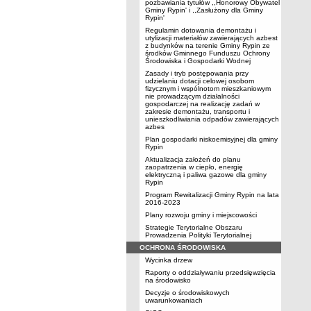
pozbawiania tytułów ,,Honorowy Obywatel
Gminy Rypin' i ,,Zasłużony dla Gminy
Rypin'
Regulamin dotowania demontażu i
utylizacji materiałów zawierających azbest
z budynków na terenie Gminy Rypin ze
środków Gminnego Funduszu Ochrony
Środowiska i Gospodarki Wodnej
Zasady i tryb postępowania przy
udzielaniu dotacji celowej osobom
fizycznym i wspólnotom mieszkaniowym
nie prowadzącym działalności
gospodarczej na realizację zadań w
zakresie demontażu, transportu i
unieszkodliwiania odpadów zawierających
azbes
Plan gospodarki niskoemisyjnej dla gminy
Rypin
Aktualizacja założeń do planu
zaopatrzenia w ciepło, energię
elektryczną i paliwa gazowe dla gminy
Rypin
Program Rewitalizacji Gminy Rypin na lata
2016-2023
Plany rozwoju gminy i miejscowości
Strategie Terytorialne Obszaru
Prowadzenia Polityki Terytorialnej
OCHRONA ŚRODOWISKA
Wycinka drzew
Raporty o oddziaływaniu przedsięwzięcia
na środowisko
Decyzje o środowiskowych
uwarunkowaniach