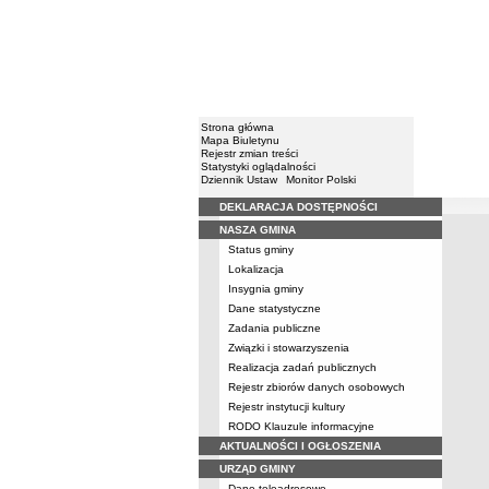
Strona główna
Mapa Biuletynu
Rejestr zmian treści
Statystyki oglądalności
Dziennik Ustaw
Monitor Polski
DEKLARACJA DOSTĘPNOŚCI
Menu
Konta
NASZA GMINA
Kontakt
Status gminy
Lokalizacja
Insygnia gminy
Dane statystyczne
Zadania publiczne
Związki i stowarzyszenia
Realizacja zadań publicznych
Rejestr zbiorów danych osobowych
Rejestr instytucji kultury
RODO Klauzule informacyjne
AKTUALNOŚCI I OGŁOSZENIA
URZĄD GMINY
Dane teleadresowe