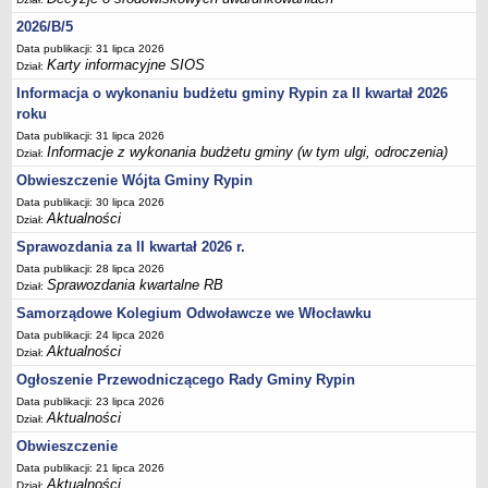
Sesje Rady Gminy Rypin
2026/B/5
PRAWO LOKALNE
Data publikacji: 31 lipca 2026
Statut
Karty informacyjne SIOS
Dział:
Strategia rozwoju
Informacja o wykonaniu budżetu gminy Rypin za II kwartał 2026
Uchwały
roku
Data publikacji: 31 lipca 2026
Projekty uchwał
Informacje z wykonania budżetu gminy (w tym ulgi, odroczenia)
Dział:
Protokoły
Obwieszczenie Wójta Gminy Rypin
Imienne wykazy głosowań radnych
Data publikacji: 30 lipca 2026
Aktualności
Dział:
Postać dokumentów
Sprawozdania za II kwartał 2026 r.
Akty Prawne, Dzienniki Ustaw, Monitory Polskie
Data publikacji: 28 lipca 2026
Prawo miejscowe
Sprawozdania kwartalne RB
Dział:
Zarządzenia
Samorządowe Kolegium Odwoławcze we Włocławku
Data publikacji: 24 lipca 2026
Studium uwarunkowań i kierunków zagospodarowania
Aktualności
Dział:
przestrzennego
Ogłoszenie Przewodniczącego Rady Gminy Rypin
Dane przestrzenne - MPZP
Data publikacji: 23 lipca 2026
Stałe obwody głosowania, numery, granice oraz siedziby
Aktualności
Dział:
obwodowych komisji wyborczych, opis granic okręgów wyborczych
Obwieszczenie
Plan ogólny gminy Rypin
Data publikacji: 21 lipca 2026
Aktualności
Dział: