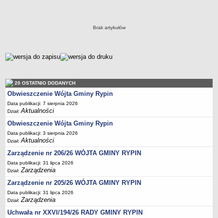
Wójt
Dane statystyczne
Zadania publiczne
Brak artykułów
Związki i stowarzyszenia
Realizacja zadań publicznych
metryczka
Rejestr zbiorów danych osobowych
Rejestr instytucji kultury
20 OSTATNIO DODANYCH
RODO Klauzule informacyjne
Obwieszczenie Wójta Gminy Rypin
AKTUALNOŚCI I OGŁOSZENIA
Data publikacji: 7 sierpnia 2026
URZĄD GMINY
Aktualności
Dział:
Dane teleadresowe
Obwieszczenie Wójta Gminy Rypin
Tabela informacyjna
Data publikacji: 3 sierpnia 2026
Aktualności
Dział:
Czas pracy urzędu
Zarządzenie nr 206/26 WÓJTA GMINY RYPIN
Nr konta bankowego, NIP, REGON
Data publikacji: 31 lipca 2026
Pracownicy urzędu - urząd gminy
Zarządzenia
Dział:
Pracownicy urzędu - baza magazynowo - warsztatowa
Zarządzenie nr 205/26 WÓJTA GMINY RYPIN
Data publikacji: 31 lipca 2026
Kompetencje referatów
Zarządzenia
Dział:
Regulamin organizacyjny
Uchwała nr XXVI/194/26 RADY GMINY RYPIN