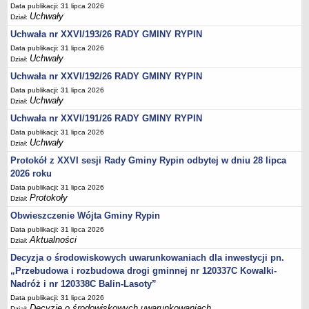
Regulamin naboru na wolne stanowiska urzędnicze
Data publikacji: 31 lipca 2026
Uchwały
Dział:
Ogłoszenia o naborze na wolne stanowiska urzędnicze
Uchwała nr XXVI/193/26 RADY GMINY RYPIN
Lista kandydatów spełniających wymagania formalne w naborach na
Data publikacji: 31 lipca 2026
wolne stanowiska urzędnicze
Uchwały
Dział:
Wyniki naboru na wolne stanowiska urzędnicze
Uchwała nr XXVI/192/26 RADY GMINY RYPIN
Petycje
Data publikacji: 31 lipca 2026
Uchwały
Dział:
Sygnaliści
Uchwała nr XXVI/191/26 RADY GMINY RYPIN
Galeria
Data publikacji: 31 lipca 2026
Raporty o stanie dostępności
Uchwały
Dział:
Wnioski
Protokół z XXVI sesji Rady Gminy Rypin odbytej w dniu 28 lipca
2026 roku
WŁADZE I STRUKTURA
Struktura organizacyjna
Data publikacji: 31 lipca 2026
Protokoły
Dział:
Rada gminy
Obwieszczenie Wójta Gminy Rypin
Wójt
Data publikacji: 31 lipca 2026
Aktualności
Dział:
Urząd gminy
Decyzja o środowiskowych uwarunkowaniach dla inwestycji pn.
Jednostki organizacyjne, GOPS, Instytucja kultury, OSP
„Przebudowa i rozbudowa drogi gminnej nr 120337C Kowalki-
Jednostki pomocnicze - sołectwa
Nadróż i nr 120338C Balin-Lasoty”
Plan pracy komisji rewizyjnej
Data publikacji: 31 lipca 2026
Decyzje o środowiskowych uwarunkowaniach
Dział: