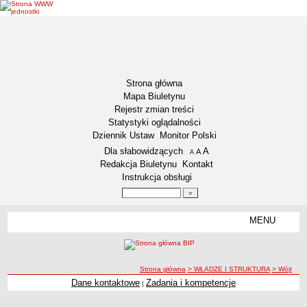
Strona główna
Mapa Biuletynu
Rejestr zmian treści
Statystyki oglądalności
Dziennik Ustaw
Monitor Polski
Menu dodatkowe
Dla słabowidzących
A
powiększ czcionkę
A
standardowy rozmiar czcionki
A
pomniejsz czcionkę
Redakcja Biuletynu
Kontakt
Instrukcja obsługi
Wyszukiwarka artykułów
Szukaj
MENU
Menu
DEKLARACJA DOSTĘPNOŚCI
NASZA GMINA
Status gminy
ścieżka nawigacji
Strona główna
> WŁADZE I STRUKTURA
> Wójt
Dane kontaktowe
Zadania i kompetencje
|
Lokalizacja
Wójt
Insygnia gminy