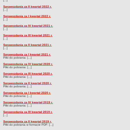
Regulamin naboru na wolne stanowiska urzędnicze
[...]
Sprawozdania za II kwartał 2022 r.
Ogłoszenia o naborze na wolne stanowiska urzędnicze
[...]
Lista kandydatów spełniających wymagania formalne w naborach na
Sprawozdania za I kwartał 2022 r.
[...]
wolne stanowiska urzędnicze
Sprawozdania za IV kwartał 2021 r.
Wyniki naboru na wolne stanowiska urzędnicze
[...]
Sprawozdania za III kwartał 2021 r.
Petycje
[...]
Sygnaliści
Sprawozdania za II kwartał 2021 r.
[...]
Galeria
Sprawozdania za I kwartał 2021 r.
Pliki do pobrania: [...]
Raporty o stanie dostępności
Sprawozdania za IV kwartał 2020 r.
Wnioski
Pliki do pobrania: [...]
WŁADZE I STRUKTURA
Sprawozdania za III kwartał 2020 r.
Pliki do pobrania: [...]
Struktura organizacyjna
Sprawozdania za II kwartał 2020 r.
Rada gminy
Pliki do pobrania: [...]
Sprawozdania za I kwartał 2020 r.
Wójt
Pliki do pobrania: [...]
Urząd gminy
Sprawozdania za IV kwartał 2019 r.
Pliki do pobrania: [...]
Jednostki organizacyjne, GOPS, Instytucja kultury, OSP
Sprawozdania za III kwartał 2019 r.
[...]
Jednostki pomocnicze - sołectwa
Sprawozdania za II kwartał 2019 r.
Plan pracy komisji rewizyjnej
Pliki do pobrania w formacie PDF: [...]