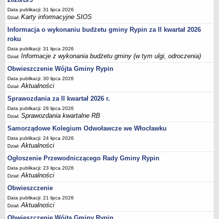
Podania, wnioski, skargi i petycje
Data publikacji: 31 lipca 2026
Zaświadczenia
Karty informacyjne SIOS
Dział:
Ewidencja ludności - obowiązek meldunkowy
Informacja o wykonaniu budżetu gminy Rypin za II kwartał 2026
roku
Rejestry i ewidencje
Data publikacji: 31 lipca 2026
Dowody osobiste
Informacje z wykonania budżetu gminy (w tym ulgi, odroczenia)
Dział:
Udostępnianie informacji publicznej
Obwieszczenie Wójta Gminy Rypin
Ewidencja działalności gospodarczej
Data publikacji: 30 lipca 2026
Aktualności
Dział:
Podziały nieruchomości
Sprawozdania za II kwartał 2026 r.
Ochrona środowiska
Data publikacji: 28 lipca 2026
Dodatki mieszkaniowe
Sprawozdania kwartalne RB
Dział:
Świadczenia rodzinne, Fundusz alimentacyjny
Samorządowe Kolegium Odwoławcze we Włocławku
Data publikacji: 24 lipca 2026
Stypendia szkolne
Aktualności
Dział:
Podatki i opłaty lokalne
Ogłoszenie Przewodniczącego Rady Gminy Rypin
Młodociani pracownicy
Data publikacji: 23 lipca 2026
Aktualności
Dział:
ePUAP - składanie dokumentów przez internet
Obwieszczenie
Wydanie warunków na zjazd z drogi gminnej
Data publikacji: 21 lipca 2026
Zezwolenie na usunięcie drzewa
Aktualności
Dział:
Wniosek o ustalenie warunków zabudowy/o ustalenie lokalizacji
Obwieszczenie Wójta Gminy Rypin