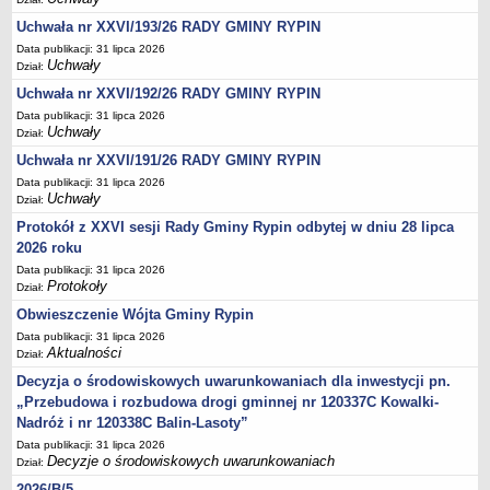
FINANSE GMINY
Budżet
Uchwała nr XXVI/193/26 RADY GMINY RYPIN
Data publikacji: 31 lipca 2026
Zmiany budżetu
Uchwały
Dział:
Wieloletnia Prognoza Finansowa
Uchwała nr XXVI/192/26 RADY GMINY RYPIN
Majątek gminy
Data publikacji: 31 lipca 2026
Uchwały
Dział:
Majątek jednostek organizacyjnych
Uchwała nr XXVI/191/26 RADY GMINY RYPIN
Dług publiczny
Data publikacji: 31 lipca 2026
Realizacja inwestycji
Uchwały
Dział:
Sprawozdania z wykonania budżetu
Protokół z XXVI sesji Rady Gminy Rypin odbytej w dniu 28 lipca
2026 roku
Sprawozdania kwartalne RB
Data publikacji: 31 lipca 2026
Sprawozdania finansowe
Protokoły
Dział:
Informacje z wykonania budżetu gminy (w tym ulgi, odroczenia)
Obwieszczenie Wójta Gminy Rypin
Interpretacje indywidualne
Data publikacji: 31 lipca 2026
Aktualności
Dział:
SPRAWY DO ZAŁATWIENIA
Decyzja o środowiskowych uwarunkowaniach dla inwestycji pn.
BUDOWA PRZYDOMOWYCH OCZYSZCZALNI ŚCIEKÓW -
„Przebudowa i rozbudowa drogi gminnej nr 120337C Kowalki-
DOFINANSOWANIE
Nadróż i nr 120338C Balin-Lasoty”
Preferencyjny zakup węgla
Data publikacji: 31 lipca 2026
Decyzje o środowiskowych uwarunkowaniach
Wykaz spraw
Dział:
2026/B/5