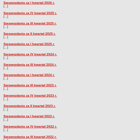
Sprawozdania za I kwartał 2026 r.
Dane statystyczne
[...]
Sprawozdania za IV kwartał 2025 r.
Zadania publiczne
[...]
Związki i stowarzyszenia
Sprawozdania za III kwartał 2025 r.
[...]
Realizacja zadań publicznych
Sprawozdania za II kwartał 2025 r.
[...]
Rejestr zbiorów danych osobowych
Sprawozdania za I kwartał 2025 r.
Rejestr instytucji kultury
[...]
Sprawozdania za IV kwartał 2024 r.
RODO Klauzule informacyjne
[...]
AKTUALNOŚCI I OGŁOSZENIA
Sprawozdania za III kwartał 2024 r.
[...]
URZĄD GMINY
Sprawozdania za I kwartał 2024 r.
Dane teleadresowe
[...]
Tabela informacyjna
Sprawozdania za III kwartał 2023 r.
[...]
Czas pracy urzędu
Sprawozdania za IV kwartał 2023 r.
[...]
Nr konta bankowego, NIP, REGON
Sprawozdania za II kwartał 2023 r.
Pracownicy urzędu - urząd gminy
[...]
Pracownicy urzędu - baza magazynowo - warsztatowa
Sprawozdania za I kwartał 2023 r.
[...]
Kompetencje referatów
Sprawozdania za IV kwartał 2022 r.
[...]
Regulamin organizacyjny
Sprawozdania za III kwartał 2022 r.