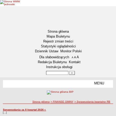
Strona główna
Mapa Biuletynu
Rejestr zmian treści
Statystyki oglądalności
Dziennik Ustaw
Monitor Polski
Menu dodatkowe
Dla słabowidzących
A
powiększ czcionkę
A
standardowy rozmiar czcionki
A
pomniejsz czcionkę
Redakcja Biuletynu
Kontakt
Instrukcja obsługi
Wyszukiwarka artykułów
Szukaj
MENU
Menu
DEKLARACJA DOSTĘPNOŚCI
NASZA GMINA
Status gminy
ścieżka nawigacji
Strona główna
> FINANSE GMINY
> Sprawozdania kwartalne RB
Lokalizacja
Sprawozdania kwartalne RB
Sprawozdania za II kwartał 2026 r.
Sprawozdania kwartalne RB
[...]
Insygnia gminy