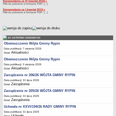
Sprawozdania za IV kwartał 2018 r.
Sesje Rady Gminy Rypin
Pliki do pobrania w formacie PDF: [...]
PRAWO LOKALNE
Sprawozdania za I kwartał 2019 r.
Pliki do pobrania w formacie PDF: [...]
Statut
Strategia rozwoju
Uchwały
metryczka
Projekty uchwał
20 OSTATNIO DODANYCH
Protokoły
Obwieszczenie Wójta Gminy Rypin
Imienne wykazy głosowań radnych
Data publikacji: 7 sierpnia 2026
Aktualności
Dział:
Postać dokumentów
Obwieszczenie Wójta Gminy Rypin
Akty Prawne, Dzienniki Ustaw, Monitory Polskie
Data publikacji: 3 sierpnia 2026
Prawo miejscowe
Aktualności
Dział:
Zarządzenia
Zarządzenie nr 206/26 WÓJTA GMINY RYPIN
Studium uwarunkowań i kierunków zagospodarowania
Data publikacji: 31 lipca 2026
Zarządzenia
Dział:
przestrzennego
Zarządzenie nr 205/26 WÓJTA GMINY RYPIN
Dane przestrzenne - MPZP
Data publikacji: 31 lipca 2026
Stałe obwody głosowania, numery, granice oraz siedziby
Zarządzenia
Dział:
obwodowych komisji wyborczych, opis granic okręgów wyborczych
Uchwała nr XXVI/194/26 RADY GMINY RYPIN
Plan ogólny gminy Rypin
Data publikacji: 31 lipca 2026
Uchwały
Dział: