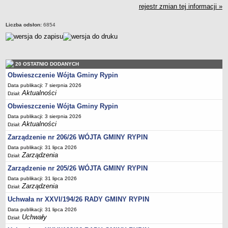
Sesje Rady Gminy Rypin
rejestr zmian tej informacji »
PRAWO LOKALNE
Statut
Liczba odsłon:
6854
Strategia rozwoju
Uchwały
20 OSTATNIO DODANYCH
Projekty uchwał
Obwieszczenie Wójta Gminy Rypin
Protokoły
Data publikacji: 7 sierpnia 2026
Imienne wykazy głosowań radnych
Aktualności
Dział:
Postać dokumentów
Obwieszczenie Wójta Gminy Rypin
Data publikacji: 3 sierpnia 2026
Akty Prawne, Dzienniki Ustaw, Monitory Polskie
Aktualności
Dział:
Prawo miejscowe
Zarządzenie nr 206/26 WÓJTA GMINY RYPIN
Zarządzenia
Data publikacji: 31 lipca 2026
Zarządzenia
Dział:
Studium uwarunkowań i kierunków zagospodarowania
przestrzennego
Zarządzenie nr 205/26 WÓJTA GMINY RYPIN
Data publikacji: 31 lipca 2026
Dane przestrzenne - MPZP
Zarządzenia
Dział:
Stałe obwody głosowania, numery, granice oraz siedziby
Uchwała nr XXVI/194/26 RADY GMINY RYPIN
obwodowych komisji wyborczych, opis granic okręgów wyborczych
Data publikacji: 31 lipca 2026
Plan ogólny gminy Rypin
Uchwały
Dział: