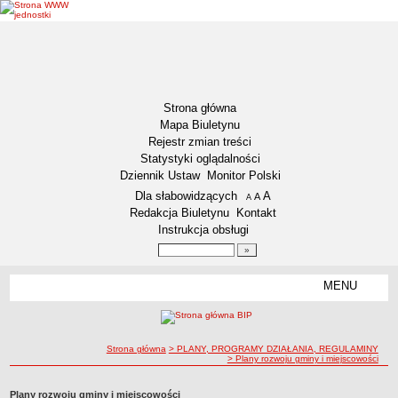
Strona główna
Mapa Biuletynu
Rejestr zmian treści
Statystyki oglądalności
Dziennik Ustaw
Monitor Polski
Menu dodatkowe
Dla słabowidzących
A
powiększ czcionkę
A
standardowy rozmiar czcionki
A
pomniejsz czcionkę
Redakcja Biuletynu
Kontakt
Instrukcja obsługi
Wyszukiwarka artykułów
Szukaj
MENU
Menu
DEKLARACJA DOSTĘPNOŚCI
NASZA GMINA
Status gminy
ścieżka nawigacji
Strona główna
> PLANY, PROGRAMY DZIAŁANIA, REGULAMINY
> Plany rozwoju gminy i miejscowości
Lokalizacja
Insygnia gminy
Plany rozwoju gminy i miejscowości