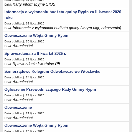
Podania, wnioski, skargi i petycje
Karty informacyjne SIOS
Dział:
Zaświadczenia
Informacja o wykonaniu budżetu gminy Rypin za II kwartał 2026
Ewidencja ludności - obowiązek meldunkowy
roku
Rejestry i ewidencje
Data publikacji: 31 lipca 2026
Informacje z wykonania budżetu gminy (w tym ulgi, odroczenia)
Dział:
Dowody osobiste
Obwieszczenie Wójta Gminy Rypin
Udostępnianie informacji publicznej
Data publikacji: 30 lipca 2026
Aktualności
Ewidencja działalności gospodarczej
Dział:
Sprawozdania za II kwartał 2026 r.
Podziały nieruchomości
Data publikacji: 28 lipca 2026
Ochrona środowiska
Sprawozdania kwartalne RB
Dział:
Dodatki mieszkaniowe
Samorządowe Kolegium Odwoławcze we Włocławku
Świadczenia rodzinne, Fundusz alimentacyjny
Data publikacji: 24 lipca 2026
Aktualności
Dział:
Stypendia szkolne
Ogłoszenie Przewodniczącego Rady Gminy Rypin
Podatki i opłaty lokalne
Data publikacji: 23 lipca 2026
Aktualności
Młodociani pracownicy
Dział:
Obwieszczenie
ePUAP - składanie dokumentów przez internet
Data publikacji: 21 lipca 2026
Wydanie warunków na zjazd z drogi gminnej
Aktualności
Dział:
Zezwolenie na usunięcie drzewa
Obwieszczenie Wójta Gminy Rypin
Wniosek o ustalenie warunków zabudowy/o ustalenie lokalizacji
Data publikacji: 20 lipca 2026