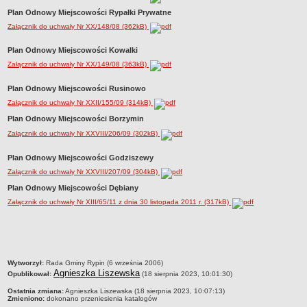
Regulamin naboru na wolne stanowiska urzędnicze
Plan Odnowy Miejscowości Rypałki Prywatne
Ogłoszenia o naborze na wolne stanowiska urzędnicze
Załącznik do uchwały Nr XX/148/08 (362kB)
Lista kandydatów spełniających wymagania formalne w naborach na
wolne stanowiska urzędnicze
Plan Odnowy Miejscowości Kowalki
Załącznik do uchwały Nr XX/149/08 (363kB)
Wyniki naboru na wolne stanowiska urzędnicze
Petycje
Plan Odnowy Miejscowości Rusinowo
Sygnaliści
Załącznik do uchwały Nr XXII/155/09 (314kB)
Plan Odnowy Miejscowości Borzymin
Galeria
Załącznik do uchwały Nr XXVIII/206/09 (302kB)
Raporty o stanie dostępności
Wnioski
Plan Odnowy Miejscowości Godziszewy
Załącznik do uchwały Nr XXVIII/207/09 (304kB)
WŁADZE I STRUKTURA
Struktura organizacyjna
Plan Odnowy Miejscowości Dębiany
Załącznik do uchwały Nr XIII/65/11 z dnia 30 listopada 2011 r. (317kB)
Rada gminy
Wójt
Urząd gminy
Jednostki organizacyjne, GOPS, Instytucja kultury, OSP
metryczka
Wytworzył:
Rada Gminy Rypin (6 września 2006)
Agnieszka Liszewska
Opublikował:
(18 sierpnia 2023, 10:01:30)
Jednostki pomocnicze - sołectwa
Ostatnia zmiana:
Agnieszka Liszewska (18 sierpnia 2023, 10:07:13)
Plan pracy komisji rewizyjnej
Zmieniono:
dokonano przeniesienia katalogów