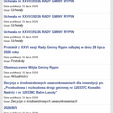
FINANSE GMINY
Uchwała nr XXVI/193/26 RADY GMINY RYPIN
Budżet
Data publikacji: 31 lipca 2026
Uchwały
Dział:
Zmiany budżetu
Uchwała nr XXVI/192/26 RADY GMINY RYPIN
Wieloletnia Prognoza Finansowa
Data publikacji: 31 lipca 2026
Majątek gminy
Uchwały
Dział:
Majątek jednostek organizacyjnych
Uchwała nr XXVI/191/26 RADY GMINY RYPIN
Data publikacji: 31 lipca 2026
Dług publiczny
Uchwały
Dział:
Realizacja inwestycji
Protokół z XXVI sesji Rady Gminy Rypin odbytej w dniu 28 lipca
Sprawozdania z wykonania budżetu
2026 roku
Data publikacji: 31 lipca 2026
Sprawozdania kwartalne RB
Protokoły
Dział:
Sprawozdania finansowe
Obwieszczenie Wójta Gminy Rypin
Informacje z wykonania budżetu gminy (w tym ulgi, odroczenia)
Data publikacji: 31 lipca 2026
Aktualności
Dział:
Interpretacje indywidualne
Decyzja o środowiskowych uwarunkowaniach dla inwestycji pn.
SPRAWY DO ZAŁATWIENIA
„Przebudowa i rozbudowa drogi gminnej nr 120337C Kowalki-
BUDOWA PRZYDOMOWYCH OCZYSZCZALNI ŚCIEKÓW -
Nadróż i nr 120338C Balin-Lasoty”
DOFINANSOWANIE
Data publikacji: 31 lipca 2026
Preferencyjny zakup węgla
Decyzje o środowiskowych uwarunkowaniach
Dział:
Wykaz spraw
2026/B/5
Data publikacji: 31 lipca 2026