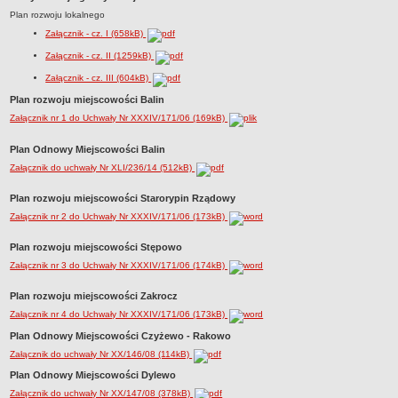
Plan rozwoju lokalnego
Dane statystyczne
Załącznik - cz. I (658kB)
Zadania publiczne
Załącznik - cz. II (1259kB)
Związki i stowarzyszenia
Załącznik - cz. III (604kB)
Realizacja zadań publicznych
Plan rozwoju miejscowości Balin
Rejestr zbiorów danych osobowych
Załącznik nr 1 do Uchwały Nr XXXIV/171/06 (169kB)
Rejestr instytucji kultury
Plan Odnowy Miejscowości Balin
RODO Klauzule informacyjne
Załącznik do uchwały Nr XLI/236/14 (512kB)
AKTUALNOŚCI I OGŁOSZENIA
URZĄD GMINY
Plan rozwoju miejscowości Starorypin Rządowy
Dane teleadresowe
Załącznik nr 2 do Uchwały Nr XXXIV/171/06 (173kB)
Tabela informacyjna
Plan rozwoju miejscowości Stępowo
Czas pracy urzędu
Załącznik nr 3 do Uchwały Nr XXXIV/171/06 (174kB)
Nr konta bankowego, NIP, REGON
Plan rozwoju miejscowości Zakrocz
Pracownicy urzędu - urząd gminy
Załącznik nr 4 do Uchwały Nr XXXIV/171/06 (173kB)
Pracownicy urzędu - baza magazynowo - warsztatowa
Plan Odnowy Miejscowości Czyżewo - Rakowo
Kompetencje referatów
Załącznik do uchwały Nr XX/146/08 (114kB)
Plan Odnowy Miejscowości Dylewo
Regulamin organizacyjny
Załącznik do uchwały Nr XX/147/08 (378kB)