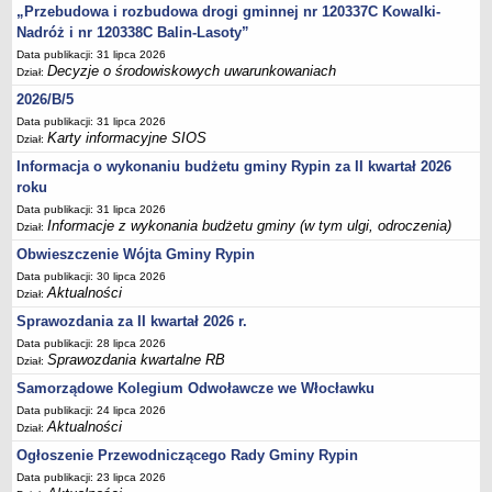
Sesje Rady Gminy Rypin
„Przebudowa i rozbudowa drogi gminnej nr 120337C Kowalki-
Nadróż i nr 120338C Balin-Lasoty”
PRAWO LOKALNE
Statut
Data publikacji: 31 lipca 2026
Decyzje o środowiskowych uwarunkowaniach
Dział:
Strategia rozwoju
2026/B/5
Uchwały
Data publikacji: 31 lipca 2026
Karty informacyjne SIOS
Projekty uchwał
Dział:
Informacja o wykonaniu budżetu gminy Rypin za II kwartał 2026
Protokoły
roku
Imienne wykazy głosowań radnych
Data publikacji: 31 lipca 2026
Informacje z wykonania budżetu gminy (w tym ulgi, odroczenia)
Postać dokumentów
Dział:
Obwieszczenie Wójta Gminy Rypin
Akty Prawne, Dzienniki Ustaw, Monitory Polskie
Data publikacji: 30 lipca 2026
Prawo miejscowe
Aktualności
Dział:
Zarządzenia
Sprawozdania za II kwartał 2026 r.
Studium uwarunkowań i kierunków zagospodarowania
Data publikacji: 28 lipca 2026
Sprawozdania kwartalne RB
przestrzennego
Dział:
Samorządowe Kolegium Odwoławcze we Włocławku
Dane przestrzenne - MPZP
Data publikacji: 24 lipca 2026
Stałe obwody głosowania, numery, granice oraz siedziby
Aktualności
Dział:
obwodowych komisji wyborczych, opis granic okręgów wyborczych
Ogłoszenie Przewodniczącego Rady Gminy Rypin
Plan ogólny gminy Rypin
Data publikacji: 23 lipca 2026