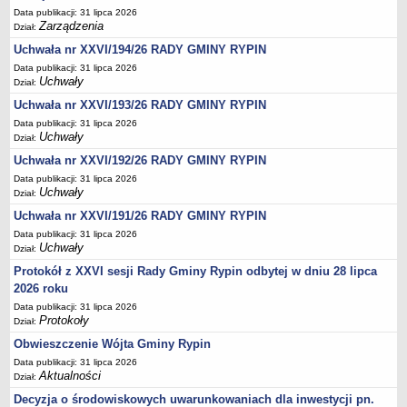
Regulamin naboru na wolne stanowiska urzędnicze
Data publikacji: 31 lipca 2026
Ogłoszenia o naborze na wolne stanowiska urzędnicze
Zarządzenia
Dział:
Lista kandydatów spełniających wymagania formalne w naborach na
Uchwała nr XXVI/194/26 RADY GMINY RYPIN
wolne stanowiska urzędnicze
Data publikacji: 31 lipca 2026
Uchwały
Dział:
Wyniki naboru na wolne stanowiska urzędnicze
Uchwała nr XXVI/193/26 RADY GMINY RYPIN
Petycje
Data publikacji: 31 lipca 2026
Sygnaliści
Uchwały
Dział:
Galeria
Uchwała nr XXVI/192/26 RADY GMINY RYPIN
Data publikacji: 31 lipca 2026
Raporty o stanie dostępności
Uchwały
Dział:
Wnioski
Uchwała nr XXVI/191/26 RADY GMINY RYPIN
WŁADZE I STRUKTURA
Data publikacji: 31 lipca 2026
Struktura organizacyjna
Uchwały
Dział:
Rada gminy
Protokół z XXVI sesji Rady Gminy Rypin odbytej w dniu 28 lipca
2026 roku
Wójt
Data publikacji: 31 lipca 2026
Urząd gminy
Protokoły
Dział:
Jednostki organizacyjne, GOPS, Instytucja kultury, OSP
Obwieszczenie Wójta Gminy Rypin
Data publikacji: 31 lipca 2026
Jednostki pomocnicze - sołectwa
Aktualności
Dział:
Plan pracy komisji rewizyjnej
Decyzja o środowiskowych uwarunkowaniach dla inwestycji pn.