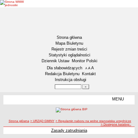
Strona główna
Mapa Biuletynu
Rejestr zmian treści
Statystyki oglądalności
Dziennik Ustaw
Monitor Polski
Menu dodatkowe
Dla słabowidzących
A
powiększ czcionkę
A
standardowy rozmiar czcionki
A
pomniejsz czcionkę
Redakcja Biuletynu
Kontakt
Instrukcja obsługi
Wyszukiwarka artykułów
Szukaj
MENU
Menu
DEKLARACJA DOSTĘPNOŚCI
NASZA GMINA
Status gminy
ścieżka nawigacji
Strona główna
> URZĄD GMINY
> Regulamin naboru na wolne stanowiska urzędnicze
> Dostępne katalogi :
Lokalizacja
Zasady zatrudniania
Insygnia gminy