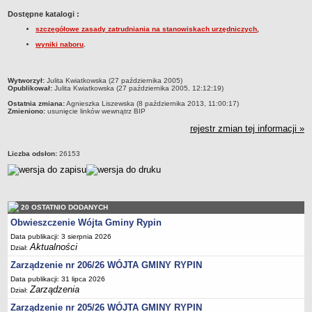
Dane statystyczne
Dostępne katalogi :
szczegółowe zasady zatrudniania na stanowiskach urzędniczych
,
Zadania publiczne
wyniki naboru
.
Związki i stowarzyszenia
Realizacja zadań publicznych
metryczka
Wytworzył:
Julita Kwiatkowska (27 października 2005)
Rejestr zbiorów danych osobowych
Opublikował:
Julita Kwiatkowska (27 października 2005, 12:12:19)
Rejestr instytucji kultury
Ostatnia zmiana:
Agnieszka Liszewska (8 października 2013, 11:00:17)
Zmieniono:
usunięcie linków wewnątrz BIP
RODO Klauzule informacyjne
rejestr zmian tej informacji »
AKTUALNOŚCI I OGŁOSZENIA
URZĄD GMINY
Liczba odsłon:
26153
Dane teleadresowe
Tabela informacyjna
Czas pracy urzędu
20 OSTATNIO DODANYCH
Nr konta bankowego, NIP, REGON
Obwieszczenie Wójta Gminy Rypin
Data publikacji: 3 sierpnia 2026
Pracownicy urzędu - urząd gminy
Aktualności
Dział:
Pracownicy urzędu - baza magazynowo - warsztatowa
Zarządzenie nr 206/26 WÓJTA GMINY RYPIN
Kompetencje referatów
Data publikacji: 31 lipca 2026
Zarządzenia
Dział:
Regulamin organizacyjny
Zarządzenie nr 205/26 WÓJTA GMINY RYPIN