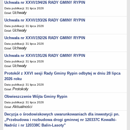
Regulamin naboru na wolne stanowiska urzędnicze
Uchwała nr XXVI/194/26 RADY GMINY RYPIN
Ogłoszenia o naborze na wolne stanowiska urzędnicze
Data publikacji: 31 lipca 2026
Uchwały
Dział:
Lista kandydatów spełniających wymagania formalne w naborach na
Uchwała nr XXVI/193/26 RADY GMINY RYPIN
wolne stanowiska urzędnicze
Data publikacji: 31 lipca 2026
Wyniki naboru na wolne stanowiska urzędnicze
Uchwały
Dział:
Petycje
Uchwała nr XXVI/192/26 RADY GMINY RYPIN
Sygnaliści
Data publikacji: 31 lipca 2026
Uchwały
Dział:
Galeria
Uchwała nr XXVI/191/26 RADY GMINY RYPIN
Raporty o stanie dostępności
Data publikacji: 31 lipca 2026
Uchwały
Wnioski
Dział:
WŁADZE I STRUKTURA
Protokół z XXVI sesji Rady Gminy Rypin odbytej w dniu 28 lipca
2026 roku
Struktura organizacyjna
Data publikacji: 31 lipca 2026
Rada gminy
Protokoły
Dział:
Wójt
Obwieszczenie Wójta Gminy Rypin
Urząd gminy
Data publikacji: 31 lipca 2026
Aktualności
Dział:
Jednostki organizacyjne, GOPS, Instytucja kultury, OSP
Decyzja o środowiskowych uwarunkowaniach dla inwestycji pn.
Jednostki pomocnicze - sołectwa
„Przebudowa i rozbudowa drogi gminnej nr 120337C Kowalki-
Plan pracy komisji rewizyjnej
Nadróż i nr 120338C Balin-Lasoty”