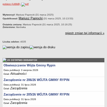
pobierz (148kB)
Dane statystyczne
Zadania publiczne
metryczka
Wytworzył:
Mariusz Paprocki (31 marca 2025)
Związki i stowarzyszenia
Mariusz Paprocki
Opublikował:
(31 marca 2025, 10:13:53)
Realizacja zadań publicznych
Ostatnia zmiana:
Mariusz Paprocki (31 marca 2025, 10:16:25)
Zmieniono:
literówka
Rejestr zbiorów danych osobowych
rejestr zmian tej informacji »
Rejestr instytucji kultury
RODO Klauzule informacyjne
Liczba odsłon:
4035
AKTUALNOŚCI I OGŁOSZENIA
URZĄD GMINY
Dane teleadresowe
20 OSTATNIO DODANYCH
Tabela informacyjna
Obwieszczenie Wójta Gminy Rypin
Czas pracy urzędu
Data publikacji: 3 sierpnia 2026
Aktualności
Dział:
Nr konta bankowego, NIP, REGON
Zarządzenie nr 206/26 WÓJTA GMINY RYPIN
Pracownicy urzędu - urząd gminy
Data publikacji: 31 lipca 2026
Zarządzenia
Pracownicy urzędu - baza magazynowo - warsztatowa
Dział:
Zarządzenie nr 205/26 WÓJTA GMINY RYPIN
Kompetencje referatów
Data publikacji: 31 lipca 2026
Regulamin organizacyjny
Zarządzenia
Dział: