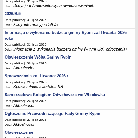
Data publikacji: 31 lipca 2026
Sesje Rady Gminy Rypin
Decyzje o środowiskowych uwarunkowaniach
Dział:
PRAWO LOKALNE
2026/B/5
Statut
Data publikacji: 31 lipca 2026
Strategia rozwoju
Karty informacyjne SIOS
Dział:
Uchwały
Informacja o wykonaniu budżetu gminy Rypin za II kwartał 2026
roku
Projekty uchwał
Data publikacji: 31 lipca 2026
Protokoły
Informacje z wykonania budżetu gminy (w tym ulgi, odroczenia)
Dział:
Imienne wykazy głosowań radnych
Obwieszczenie Wójta Gminy Rypin
Postać dokumentów
Data publikacji: 30 lipca 2026
Aktualności
Dział:
Akty Prawne, Dzienniki Ustaw, Monitory Polskie
Sprawozdania za II kwartał 2026 r.
Prawo miejscowe
Data publikacji: 28 lipca 2026
Sprawozdania kwartalne RB
Zarządzenia
Dział:
Samorządowe Kolegium Odwoławcze we Włocławku
Studium uwarunkowań i kierunków zagospodarowania
przestrzennego
Data publikacji: 24 lipca 2026
Aktualności
Dział:
Dane przestrzenne - MPZP
Ogłoszenie Przewodniczącego Rady Gminy Rypin
Stałe obwody głosowania, numery, granice oraz siedziby
Data publikacji: 23 lipca 2026
obwodowych komisji wyborczych, opis granic okręgów wyborczych
Aktualności
Dział:
Plan ogólny gminy Rypin
Obwieszczenie