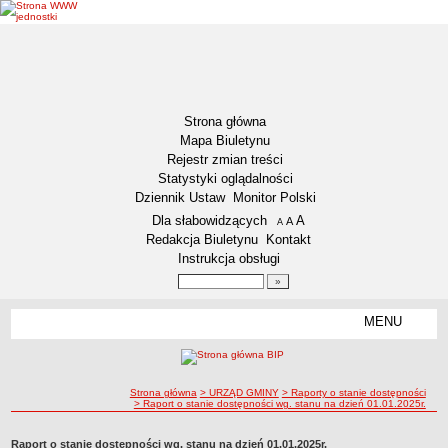
Strona główna
Mapa Biuletynu
Rejestr zmian treści
Statystyki oglądalności
Dziennik Ustaw
Monitor Polski
Menu dodatkowe
Dla słabowidzących
A
powiększ czcionkę
A
standardowy rozmiar czcionki
A
pomniejsz czcionkę
Redakcja Biuletynu
Kontakt
Instrukcja obsługi
Wyszukiwarka artykułów
Szukaj
MENU
Menu
DEKLARACJA DOSTĘPNOŚCI
NASZA GMINA
Status gminy
ścieżka nawigacji
Strona główna
> URZĄD GMINY
> Raporty o stanie dostępności
> Raport o stanie dostępności wg. stanu na dzień 01.01.2025r.
Lokalizacja
Insygnia gminy
Raport o stanie dostępności wg. stanu na dzień 01.01.2025r.