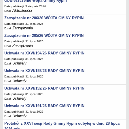
Obwieszczenie Wójta Gminy Rypin
Regulamin naboru na wolne stanowiska urzędnicze
Data publikacji: 3 sierpnia 2026
Ogłoszenia o naborze na wolne stanowiska urzędnicze
Aktualności
Dział:
Lista kandydatów spełniających wymagania formalne w naborach na
Zarządzenie nr 206/26 WÓJTA GMINY RYPIN
wolne stanowiska urzędnicze
Data publikacji: 31 lipca 2026
Zarządzenia
Wyniki naboru na wolne stanowiska urzędnicze
Dział:
Zarządzenie nr 205/26 WÓJTA GMINY RYPIN
Petycje
Data publikacji: 31 lipca 2026
Sygnaliści
Zarządzenia
Dział:
Galeria
Uchwała nr XXVI/194/26 RADY GMINY RYPIN
Raporty o stanie dostępności
Data publikacji: 31 lipca 2026
Uchwały
Dział:
Wnioski
Uchwała nr XXVI/193/26 RADY GMINY RYPIN
WŁADZE I STRUKTURA
Data publikacji: 31 lipca 2026
Struktura organizacyjna
Uchwały
Dział:
Rada gminy
Uchwała nr XXVI/192/26 RADY GMINY RYPIN
Wójt
Data publikacji: 31 lipca 2026
Uchwały
Dział:
Urząd gminy
Uchwała nr XXVI/191/26 RADY GMINY RYPIN
Jednostki organizacyjne, GOPS, Instytucja kultury, OSP
Data publikacji: 31 lipca 2026
Jednostki pomocnicze - sołectwa
Uchwały
Dział:
Protokół z XXVI sesji Rady Gminy Rypin odbytej w dniu 28 lipca
Plan pracy komisji rewizyjnej
2026 roku