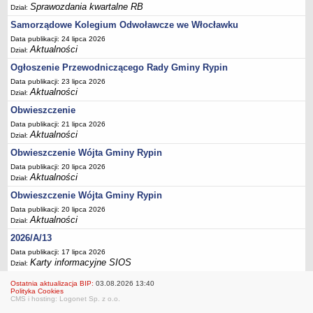
FINANSE GMINY
Sprawozdania kwartalne RB
Dział:
Budżet
Samorządowe Kolegium Odwoławcze we Włocławku
Zmiany budżetu
Data publikacji: 24 lipca 2026
Aktualności
Dział:
Wieloletnia Prognoza Finansowa
Ogłoszenie Przewodniczącego Rady Gminy Rypin
Majątek gminy
Data publikacji: 23 lipca 2026
Majątek jednostek organizacyjnych
Aktualności
Dział:
Dług publiczny
Obwieszczenie
Realizacja inwestycji
Data publikacji: 21 lipca 2026
Aktualności
Dział:
Sprawozdania z wykonania budżetu
Obwieszczenie Wójta Gminy Rypin
Sprawozdania kwartalne RB
Data publikacji: 20 lipca 2026
Aktualności
Dział:
Sprawozdania finansowe
Obwieszczenie Wójta Gminy Rypin
Informacje z wykonania budżetu gminy (w tym ulgi, odroczenia)
Data publikacji: 20 lipca 2026
Interpretacje indywidualne
Aktualności
Dział:
SPRAWY DO ZAŁATWIENIA
2026/A/13
BUDOWA PRZYDOMOWYCH OCZYSZCZALNI ŚCIEKÓW -
Data publikacji: 17 lipca 2026
DOFINANSOWANIE
Karty informacyjne SIOS
Dział:
Preferencyjny zakup węgla
Ostatnia aktualizacja BIP:
03.08.2026 13:40
Polityka Cookies
Wykaz spraw
CMS i hosting: Logonet Sp. z o.o.