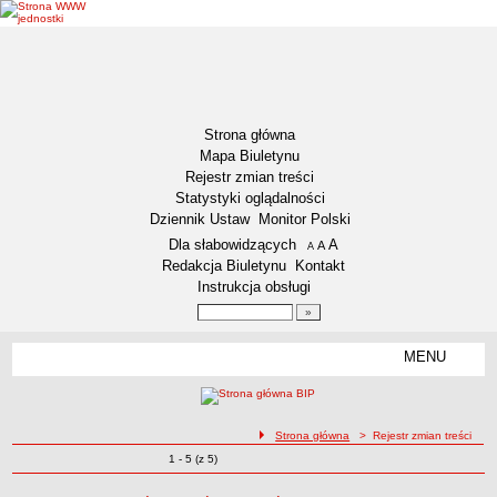
Strona główna
Mapa Biuletynu
Rejestr zmian treści
Statystyki oglądalności
Dziennik Ustaw
Monitor Polski
Menu dodatkowe
Dla słabowidzących
A
powiększ czcionkę
A
standardowy rozmiar czcionki
A
pomniejsz czcionkę
Redakcja Biuletynu
Kontakt
Instrukcja obsługi
Wyszukiwarka artykułów
Szukaj
MENU
Menu
DEKLARACJA DOSTĘPNOŚCI
NASZA GMINA
Status gminy
ścieżka nawigacji
Strona główna
> Rejestr zmian treści
Zmiany o pozycjach
1 - 5 (z 5)
Lokalizacja
Rejestr zmian treści
Insygnia gminy