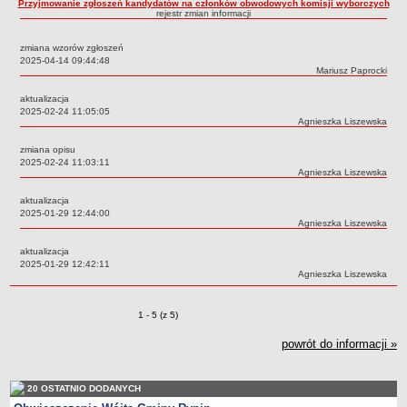
Przyjmowanie zgłoszeń kandydatów na członków obwodowych komisji wyborczych
rejestr zmian informacji
Dane statystyczne
Zadania publiczne
zmiana wzorów zgłoszeń
Data:
2025-04-14 09:44:48
Związki i stowarzyszenia
Autor:
Mariusz Paprocki
Realizacja zadań publicznych
aktualizacja
Data:
2025-02-24 11:05:05
Rejestr zbiorów danych osobowych
Autor:
Agnieszka Liszewska
Rejestr instytucji kultury
zmiana opisu
RODO Klauzule informacyjne
Data:
2025-02-24 11:03:11
Autor:
Agnieszka Liszewska
AKTUALNOŚCI I OGŁOSZENIA
URZĄD GMINY
aktualizacja
Data:
2025-01-29 12:44:00
Dane teleadresowe
Autor:
Agnieszka Liszewska
Tabela informacyjna
aktualizacja
Data:
2025-01-29 12:42:11
Czas pracy urzędu
Autor:
Agnieszka Liszewska
Nr konta bankowego, NIP, REGON
Pracownicy urzędu - urząd gminy
Zmiany o pozycjach
1 - 5 (z 5)
Pracownicy urzędu - baza magazynowo - warsztatowa
powrót do informacji »
Kompetencje referatów
Regulamin organizacyjny
20 OSTATNIO DODANYCH