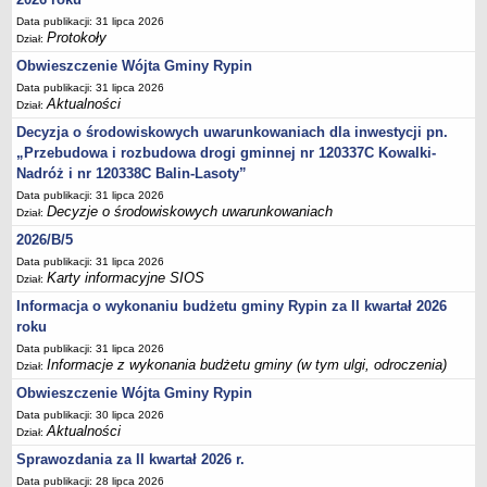
Sesje Rady Gminy Rypin
Data publikacji: 31 lipca 2026
PRAWO LOKALNE
Protokoły
Dział:
Statut
Obwieszczenie Wójta Gminy Rypin
Strategia rozwoju
Data publikacji: 31 lipca 2026
Aktualności
Dział:
Uchwały
Decyzja o środowiskowych uwarunkowaniach dla inwestycji pn.
Projekty uchwał
„Przebudowa i rozbudowa drogi gminnej nr 120337C Kowalki-
Protokoły
Nadróż i nr 120338C Balin-Lasoty”
Imienne wykazy głosowań radnych
Data publikacji: 31 lipca 2026
Decyzje o środowiskowych uwarunkowaniach
Dział:
Postać dokumentów
2026/B/5
Akty Prawne, Dzienniki Ustaw, Monitory Polskie
Data publikacji: 31 lipca 2026
Karty informacyjne SIOS
Dział:
Prawo miejscowe
Informacja o wykonaniu budżetu gminy Rypin za II kwartał 2026
Zarządzenia
roku
Studium uwarunkowań i kierunków zagospodarowania
Data publikacji: 31 lipca 2026
przestrzennego
Informacje z wykonania budżetu gminy (w tym ulgi, odroczenia)
Dział:
Dane przestrzenne - MPZP
Obwieszczenie Wójta Gminy Rypin
Stałe obwody głosowania, numery, granice oraz siedziby
Data publikacji: 30 lipca 2026
Aktualności
Dział:
obwodowych komisji wyborczych, opis granic okręgów wyborczych
Sprawozdania za II kwartał 2026 r.
Plan ogólny gminy Rypin
Data publikacji: 28 lipca 2026