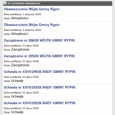
Regulamin naboru na wolne stanowiska urzędnicze
20 OSTATNIO DODANYCH
Ogłoszenia o naborze na wolne stanowiska urzędnicze
Obwieszczenie Wójta Gminy Rypin
Lista kandydatów spełniających wymagania formalne w naborach na
Data publikacji: 7 sierpnia 2026
Aktualności
wolne stanowiska urzędnicze
Dział:
Obwieszczenie Wójta Gminy Rypin
Wyniki naboru na wolne stanowiska urzędnicze
Data publikacji: 3 sierpnia 2026
Petycje
Aktualności
Dział:
Sygnaliści
Zarządzenie nr 206/26 WÓJTA GMINY RYPIN
Galeria
Data publikacji: 31 lipca 2026
Zarządzenia
Dział:
Raporty o stanie dostępności
Zarządzenie nr 205/26 WÓJTA GMINY RYPIN
Wnioski
Data publikacji: 31 lipca 2026
WŁADZE I STRUKTURA
Zarządzenia
Dział:
Struktura organizacyjna
Uchwała nr XXVI/194/26 RADY GMINY RYPIN
Rada gminy
Data publikacji: 31 lipca 2026
Uchwały
Dział:
Wójt
Uchwała nr XXVI/193/26 RADY GMINY RYPIN
Urząd gminy
Data publikacji: 31 lipca 2026
Uchwały
Jednostki organizacyjne, GOPS, Instytucja kultury, OSP
Dział:
Uchwała nr XXVI/192/26 RADY GMINY RYPIN
Jednostki pomocnicze - sołectwa
Data publikacji: 31 lipca 2026
Plan pracy komisji rewizyjnej
Uchwały
Dział: