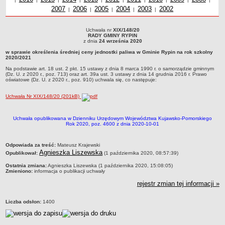
2007
Uchwały z roku
2006
Uchwały z roku
2005
Uchwały z roku
2004
Uchwały z roku
2003
Uchwały z roku
2002
roku
z r
Dane statystyczne
|
|
|
|
|
Zadania publiczne
Uchwała nr
XIX/148/20
Uchwała nr XIX/148/20RADY GMINY RYPINz dnia 24 września 2020w sprawie
Związki i stowarzyszenia
RADY GMINY RYPIN
określenia średniej ceny jednostki paliwa w Gminie Rypin na rok szkolny
z dnia
24 września 2020
2020/2021Na podstawie art. 18 ust. 2 pkt. 15 ustawy z dnia 8 marca 1990 r. o
Realizacja zadań publicznych
w sprawie określenia średniej ceny jednostki paliwa w Gminie Rypin na rok szkolny
samorządzie gminnym (Dz. U. z 2020 r., poz. 713) oraz art. 39a ust. 3 ustawy z dnia
2020/2021
14 grudnia 2016 r. Prawo oświatowe (Dz. U. z 2020 r., poz. 910) uchwala się, co
Rejestr zbiorów danych osobowych
następuje:
Na podstawie art. 18 ust. 2 pkt. 15 ustawy z dnia 8 marca 1990 r. o samorządzie gminnym
(Dz. U. z 2020 r., poz. 713) oraz art. 39a ust. 3 ustawy z dnia 14 grudnia 2016 r. Prawo
Rejestr instytucji kultury
oświatowe (Dz. U. z 2020 r., poz. 910) uchwala się, co następuje:
RODO Klauzule informacyjne
Uchwała Nr XIX/148/20 (201kB)
AKTUALNOŚCI I OGŁOSZENIA
URZĄD GMINY
Uchwała opublikowana w Dzienniku Urzędowym Województwa Kujawsko-Pomorskiego
Dane teleadresowe
Rok 2020, poz. 4600 z dnia 2020-10-01
Tabela informacyjna
metryczka
Odpowiada za treść:
Mateusz Krajewski
Czas pracy urzędu
Agnieszka Liszewska
Opublikował:
(1 października 2020, 08:57:39)
Nr konta bankowego, NIP, REGON
Ostatnia zmiana:
Agnieszka Liszewska (1 października 2020, 15:08:05)
Zmieniono:
informacja o publikacji uchwały
Pracownicy urzędu - urząd gminy
rejestr zmian tej informacji »
Pracownicy urzędu - baza magazynowo - warsztatowa
Kompetencje referatów
Liczba odsłon:
1400
Regulamin organizacyjny