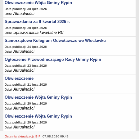
FINANSE GMINY
Obwieszczenie Wójta Gminy Rypin
Budżet
Data publikacji: 30 lipca 2026
Aktualności
Dział:
Zmiany budżetu
Sprawozdania za II kwartał 2026 r.
Wieloletnia Prognoza Finansowa
Data publikacji: 28 lipca 2026
Majątek gminy
Sprawozdania kwartalne RB
Dział:
Majątek jednostek organizacyjnych
Samorządowe Kolegium Odwoławcze we Włocławku
Data publikacji: 24 lipca 2026
Dług publiczny
Aktualności
Dział:
Realizacja inwestycji
Ogłoszenie Przewodniczącego Rady Gminy Rypin
Sprawozdania z wykonania budżetu
Data publikacji: 23 lipca 2026
Aktualności
Dział:
Sprawozdania kwartalne RB
Obwieszczenie
Sprawozdania finansowe
Data publikacji: 21 lipca 2026
Informacje z wykonania budżetu gminy (w tym ulgi, odroczenia)
Aktualności
Dział:
Interpretacje indywidualne
Obwieszczenie Wójta Gminy Rypin
SPRAWY DO ZAŁATWIENIA
Data publikacji: 20 lipca 2026
Aktualności
Dział:
BUDOWA PRZYDOMOWYCH OCZYSZCZALNI ŚCIEKÓW -
DOFINANSOWANIE
Obwieszczenie Wójta Gminy Rypin
Data publikacji: 20 lipca 2026
Preferencyjny zakup węgla
Aktualności
Dział:
Wykaz spraw
Ostatnia aktualizacja BIP:
07.08.2026 09:49