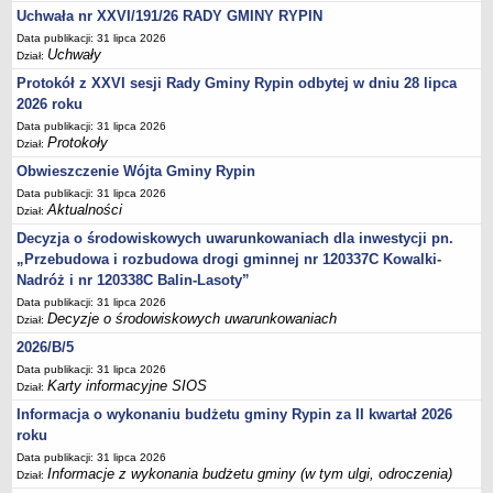
Sesje Rady Gminy Rypin
Uchwała nr XXVI/191/26 RADY GMINY RYPIN
PRAWO LOKALNE
Data publikacji: 31 lipca 2026
Uchwały
Statut
Dział:
Protokół z XXVI sesji Rady Gminy Rypin odbytej w dniu 28 lipca
Strategia rozwoju
2026 roku
Uchwały
Data publikacji: 31 lipca 2026
Projekty uchwał
Protokoły
Dział:
Protokoły
Obwieszczenie Wójta Gminy Rypin
Data publikacji: 31 lipca 2026
Imienne wykazy głosowań radnych
Aktualności
Dział:
Postać dokumentów
Decyzja o środowiskowych uwarunkowaniach dla inwestycji pn.
Akty Prawne, Dzienniki Ustaw, Monitory Polskie
„Przebudowa i rozbudowa drogi gminnej nr 120337C Kowalki-
Nadróż i nr 120338C Balin-Lasoty”
Prawo miejscowe
Data publikacji: 31 lipca 2026
Zarządzenia
Decyzje o środowiskowych uwarunkowaniach
Dział:
Studium uwarunkowań i kierunków zagospodarowania
2026/B/5
przestrzennego
Data publikacji: 31 lipca 2026
Karty informacyjne SIOS
Dział:
Dane przestrzenne - MPZP
Informacja o wykonaniu budżetu gminy Rypin za II kwartał 2026
Stałe obwody głosowania, numery, granice oraz siedziby
roku
obwodowych komisji wyborczych, opis granic okręgów wyborczych
Data publikacji: 31 lipca 2026
Plan ogólny gminy Rypin
Informacje z wykonania budżetu gminy (w tym ulgi, odroczenia)
Dział: